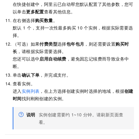
在快捷创建中，阿里云已自动帮您默认配置了其他参数，您可
以单击
更多配置
查看其他信息。
在右侧选择
购买数量
。
默认
1
个，支持一次性最多购买
10
个实例，根据实际需要选
择。
（可选）如果
付费类型
选择
包年包月
，则还需要设置
购买时
长
，请根据实际需要选择。
您还可以选中
启用自动续费
，避免因忘记续费而导致业务中
断。
单击
确认下单
，并完成支付。
查看实例。
进入
实例列表
，在上方选择创建实例时选择的地域，根据
创建
时间
找到刚刚创建的实例。
说明
实例创建需要约
1~10
分钟。请刷新页面查
看。