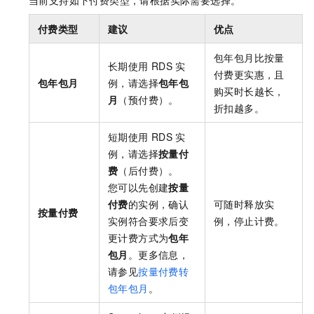
当前支持如下付费类型，请根据实际需要选择。
付费类型
建议
优点
包年包月比按量
长期使用
RDS
实
付费更实惠，且
包年包月
例，请选择
包年包
购买时长越长，
月
（预付费）。
折扣越多。
短期使用
RDS
实
例，请选择
按量付
费
（后付费）。
您可以先创建
按量
付费
的实例，确认
可随时释放实
按量付费
实例符合要求后变
例，停止计费。
更计费方式为
包年
包月
。更多信息，
请参见
按量付费转
包年包月
。