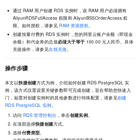
通过
RAM
用户创建
RDS
实例时，该
RAM
用户必须拥有
AliyunRDSFullAccess
权限和
AliyunBSSOrderAccess
权
限。如何授权，请参见
RAM
资源授权
。
创建按量付费的
RDS
实例时，您的阿里云账户余额（即现金
余额）和代金券的总值
必须大于等于
100.00
元人民币。具体
充值操作，请参见
在线充值
。
操作步骤
本文以
快捷创建
方式为例，介绍如何创建
RDS PostgreSQL
实
例，该方式仅需设置关键参数即可完成创建，旨在帮助您快速入
门，如需对创建实例时的其他参数进行特殊配置，请参见
创建
RDS PostgreSQL
实例
。
访问
RDS
管理控制台
，单击
创建实例
。
在顶部选择
快捷创建
方式。
选择
付费类型
。