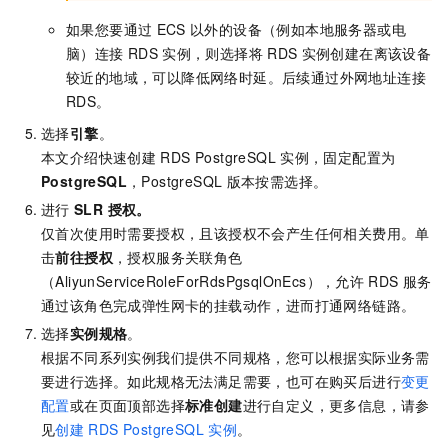
如果您要通过
ECS
以外的设备（例如本地服务器或电
脑）连接
RDS
实例，则选择将
RDS
实例创建在离该设备
较近的地域，可以降低网络时延。后续通过外网地址连接
RDS。
选择
引擎
。
本文介绍快速创建
RDS PostgreSQL
实例，固定配置为
PostgreSQL
，PostgreSQL
版本按需选择。
进行
SLR 授权
。
仅首次使用时需要授权，且该授权不会产生任何相关费用。单
击
前往授权
，授权服务关联角色
（AliyunServiceRoleForRdsPgsqlOnEcs），允许
RDS
服务
通过该角色完成弹性网卡的挂载动作，进而打通网络链路。
选择
实例规格
。
根据不同系列实例我们提供不同规格，您可以根据实际业务需
要进行选择。如此规格无法满足需要，也可在购买后进行
变更
配置
或在页面顶部选择
标准创建
进行自定义，更多信息，请参
见
创建
RDS PostgreSQL
实例
。