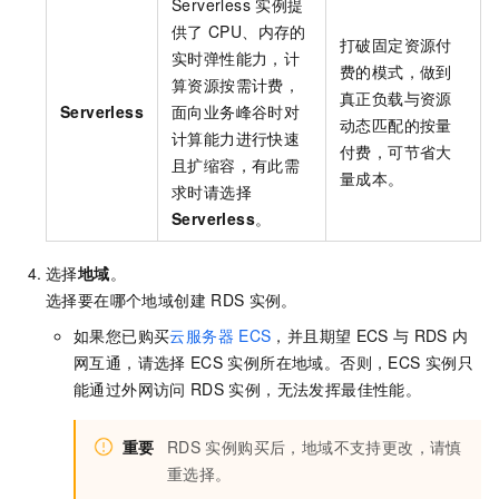
Serverless
实例提
供了
CPU、内存的
打破固定资源付
实时弹性能力，计
费的模式，做到
算资源按需计费，
真正负载与资源
Serverless
面向业务峰谷时对
动态匹配的按量
计算能力进行快速
付费，可节省大
且扩缩容，有此需
量成本。
求时请选择
Serverless
。
选择
地域
。
选择要在哪个地域创建
RDS
实例。
如果您已购买
云服务器
ECS
，并且期望
ECS
与
RDS
内
网互通，请选择
ECS
实例所在地域。否则，ECS
实例只
能通过外网访问
RDS
实例，无法发挥最佳性能。
重要
RDS
实例购买后，地域不支持更改，请慎
重选择。