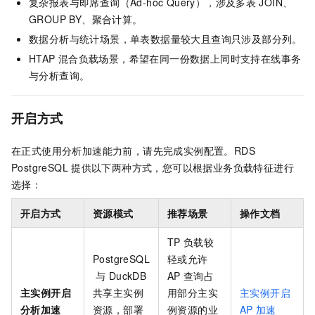
复杂报表与即席查询（Ad-hoc Query），涉及多表
JOIN、
GROUP BY、聚合计算。
数据分析与统计场景，单表数据量较大且查询只涉及部分列。
HTAP
混合负载场景，希望在同一份数据上同时支持在线事务
与分析查询。
开启方式
在正式使用分析加速能力前，请先完成实例配置。RDS
PostgreSQL
提供以下两种方式，您可以根据业务负载特征进行
选择：
开启方式
资源模式
推荐场景
操作文档
TP
负载较
PostgreSQL
轻或允许
与
DuckDB
AP
查询占
主实例开启
共享主实例
用部分主实
主实例开启
分析加速
资源，部署
例资源的业
AP
加速