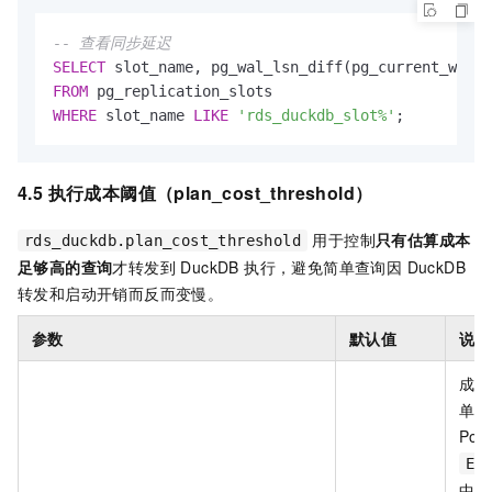
-- 查看同步延迟
SELECT
 slot_name, pg_wal_lsn_diff(pg_current_wal_l
FROM
WHERE
 slot_name 
LIKE
'rds_duckdb_slot%'
;
4.5 执行成本阈值（plan_cost_threshold）
用于控制
只有估算成本
rds_duckdb.plan_cost_threshold
足够高的查询
才转发到 DuckDB 执行，避免简单查询因 DuckDB
转发和启动开销而反而变慢。
参数
默认值
说明
成本
单位
Pos
EX
中