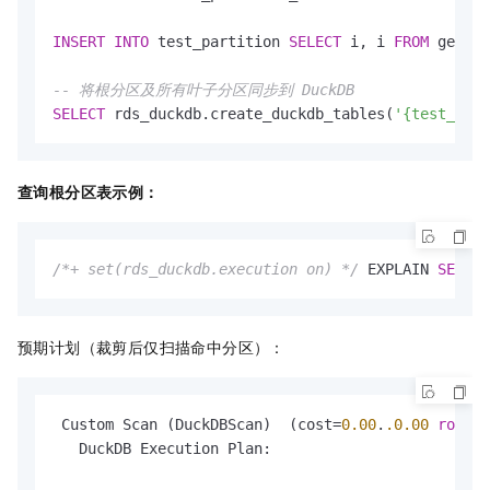
INSERT
INTO
 test_partition 
SELECT
 i, i 
FROM
 genera
-- 将根分区及所有叶子分区同步到 DuckDB
SELECT
 rds_duckdb.create_duckdb_tables(
'{test_part
查询根分区表示例：
/*+ set(rds_duckdb.execution on) */
 EXPLAIN 
SELECT
预期计划（裁剪后仅扫描命中分区）：
 Custom Scan (DuckDBScan)  (cost
=
0.00
.
.0
.00
rows
=
0
   DuckDB Execution Plan:
