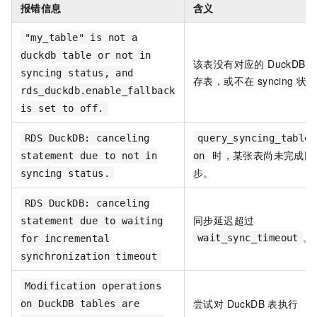
报错信息
含义
"my_table" is not a
duckdb table or not in
该表没有对应的 DuckDB 
syncing status, and
存表，或不在 syncing 状
rds_duckdb.enable_fallback
is set to off.
RDS DuckDB: canceling
query_syncing_table 
时，某张表尚未完成同
statement due to not in
on
步。
syncing status.
RDS DuckDB: canceling
同步延迟超过
statement due to waiting
。
wait_sync_timeout
for incremental
synchronization timeout
Modification operations
尝试对 DuckDB 表执行
on DuckDB tables are