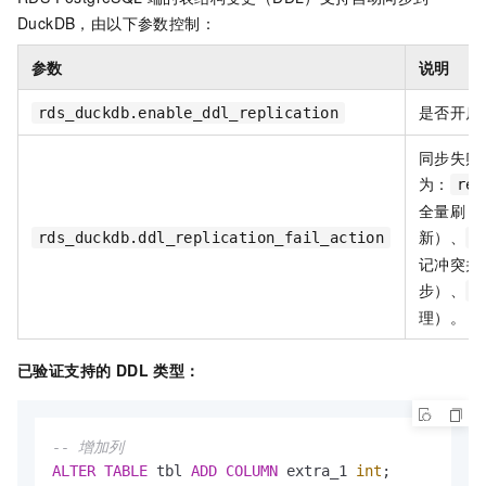
DuckDB，由以下参数控制：
参数
说明
是否开启 
rds_duckdb.enable_ddl_replication
同步失败
为：
ref
全量刷
新）、
rds_duckdb.ddl_replication_fail_action
c
记冲突并
步）、
n
理）。
已验证支持的 DDL 类型：
-- 增加列
ALTER
TABLE
 tbl 
ADD
COLUMN
 extra_1 
int