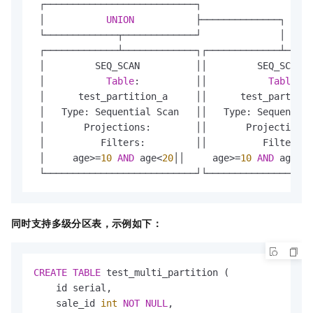
 ┌───────────────────────────┐

 │           
UNION
           ├──────────────┐

 └─────────────┬─────────────┘              │

 ┌─────────────┴─────────────┐┌─────────────┴─────
 │         SEQ_SCAN          ││         SEQ_SCAN  
 │           
Table
:          ││           
Table
:  
 │      test_partition_a     ││      test_partitio
 │   Type: Sequential Scan   ││   Type: Sequential
 │       Projections:        ││       Projections:
 │          Filters:         ││          Filters: 
 │     age
>=
10
AND
 age
<
20
││     age
>=
10
AND
 age
<
20
 └───────────────────────────┘└───────────────────
同时支持多级分区表，示例如下：
CREATE
TABLE
 test_multi_partition (

    id serial,

    sale_id 
int
NOT
NULL
,
