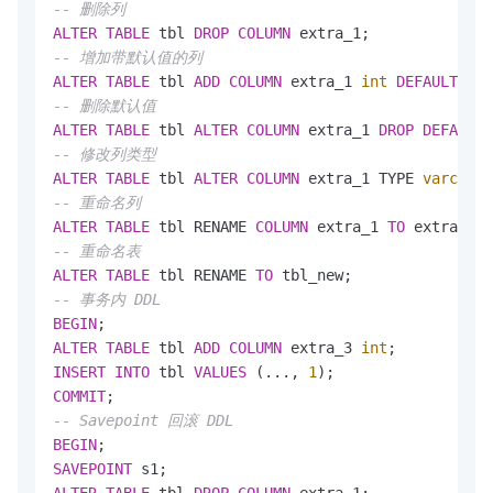
-- 删除列
ALTER
TABLE
 tbl 
DROP
COLUMN
-- 增加带默认值的列
ALTER
TABLE
 tbl 
ADD
COLUMN
 extra_1 
int
DEFAULT
0
-- 删除默认值
ALTER
TABLE
 tbl 
ALTER
COLUMN
 extra_1 
DROP
DEFAULT
-- 修改列类型
ALTER
TABLE
 tbl 
ALTER
COLUMN
 extra_1 TYPE 
varchar
-- 重命名列
ALTER
TABLE
 tbl RENAME 
COLUMN
 extra_1 
TO
-- 重命名表
ALTER
TABLE
 tbl RENAME 
TO
-- 事务内 DDL
BEGIN
ALTER
TABLE
 tbl 
ADD
COLUMN
 extra_3 
int
INSERT
INTO
 tbl 
VALUES
 (..., 
1
COMMIT
-- Savepoint 回滚 DDL
BEGIN
SAVEPOINT