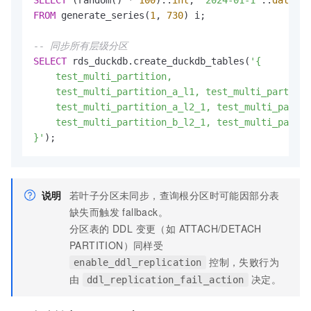
SELECT
 (random() 
*
100
)::
int
, 
'2024-01-1'
::
date
+
 
FROM
 generate_series(
1
, 
730
) i;

-- 同步所有层级分区
SELECT
 rds_duckdb.create_duckdb_tables(
'{

    test_multi_partition,

    test_multi_partition_a_l1, test_multi_partitio
    test_multi_partition_a_l2_1, test_multi_partit
    test_multi_partition_b_l2_1, test_multi_partit
}'
);
说明
若叶子分区未同步，查询根分区时可能因部分表
缺失而触发 fallback。
分区表的 DDL 变更（如 ATTACH/DETACH
PARTITION）同样受
控制，失败行为
enable_ddl_replication
由
决定。
ddl_replication_fail_action