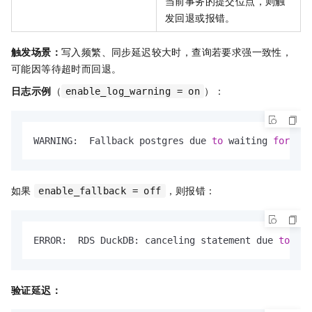
当前事务的提交位点，则触
发回退或报错。
触发场景：
写入频繁、同步延迟较大时，查询若要求强一致性，
可能因等待超时而回退。
日志示例
（
）：
enable_log_warning = on
WARNING:  Fallback postgres due 
to
 waiting 
for
 inc
如果
，则报错：
enable_fallback = off
ERROR:  RDS DuckDB: canceling statement due 
to
 wai
验证延迟：