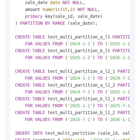
    sale_date 
date
NOT
NULL
,

    amount 
numeric
(
15
,
2
) 
NOT
NULL
,

primary
 key(sale_id, sale_date)

) 
PARTITION
BY
RANGE
 (sale_date);

CREATE
TABLE
 test_multi_partition_a_l1 
PARTITION
O
FOR
VALUES
FROM
 (
'2024-1-1'
) 
TO
 (
'2025-1-1'
) 
P
CREATE
TABLE
 test_multi_partition_b_l1 
PARTITION
O
FOR
VALUES
FROM
 (
'2025-1-1'
) 
TO
 (
'2026-1-1'
) 
P
CREATE
TABLE
 test_multi_partition_a_l2_1 
PARTITION
FOR
VALUES
FROM
 (
'2024-1-1'
) 
TO
 (
'2024-7-1'
CREATE
TABLE
 test_multi_partition_a_l2_2 
PARTITION
FOR
VALUES
FROM
 (
'2024-7-1'
) 
TO
 (
'2025-1-1'
CREATE
TABLE
 test_multi_partition_b_l2_1 
PARTITION
FOR
VALUES
FROM
 (
'2025-1-1'
) 
TO
 (
'2025-7-1'
CREATE
TABLE
 test_multi_partition_b_l2_2 
PARTITION
FOR
VALUES
FROM
 (
'2025-7-1'
) 
TO
 (
'2026-1-1'
);

INSERT
INTO