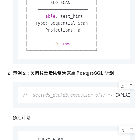
 │         SEQ_SCAN          │

 │    ────────────────────   │

 │      
Table
: test_hint     │

 │   Type: Sequential Scan   │

 │       Projections: a      │

 │                           │

 │          
~
0
Rows
          │

 └───────────────────────────┘
示例 2：关闭转发后恢复为原生 PostgreSQL 计划
/*+ set(rds_duckdb.execution off) */
 EXPLAIN 
S
预期计划：