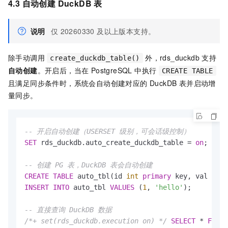
4.3 自动创建 DuckDB 表
说明
仅
20260330 及以上版本支持。
除手动调用
外，rds_duckdb 支持
create_duckdb_table()
自动创建
。开启后，当在 PostgreSQL 中执行
CREATE TABLE
且满足同步条件时，系统会自动创建对应的 DuckDB 表并启动增
量同步。
-- 开启自动创建（USERSET 级别，可会话级控制）
SET
 rds_duckdb.auto_create_duckdb_table 
=
on
;

-- 创建 PG 表，DuckDB 表会自动创建
CREATE
TABLE
 auto_tbl(id 
int
primary
INSERT
INTO
 auto_tbl 
VALUES
 (
1
, 
'hello'
);

-- 直接查询 DuckDB 数据
/*+ set(rds_duckdb.execution on) */
SELECT
*
FROM
 