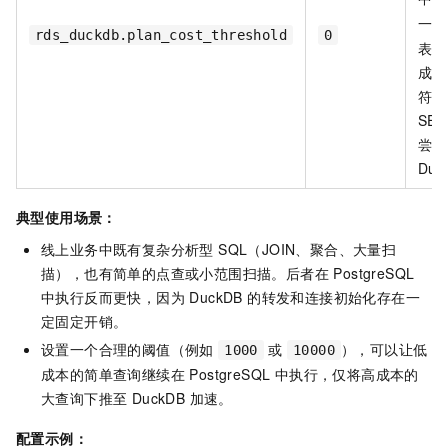
一致
rds_duckdb.plan_cost_threshold
0
表示
成本
符合
SEL
尝试
Duc
典型使用场景：
线上业务中既有复杂分析型 SQL（JOIN、聚合、大量扫
描），也有简单的点查或小范围扫描。后者在 PostgreSQL
中执行反而更快，因为 DuckDB 的转发和连接初始化存在一
定固定开销。
设置一个合理的阈值（例如
或
），可以让低
1000
10000
成本的简单查询继续在 PostgreSQL 中执行，仅将高成本的
大查询下推至 DuckDB 加速。
配置示例：