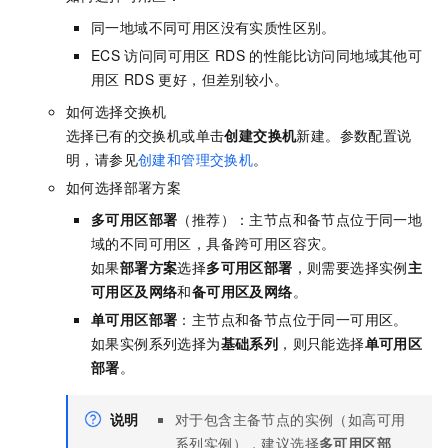
同一地域不同可用区没有实质性区别。
ECS
访问同可用区
RDS
的性能比访问同地域其他可
用区
RDS
更好，但差别较小。
如何选择交换机
选择已有的交换机或单击
创建交换机
新建。参数配置说
明，请参见
创建和管理交换机
。
如何选择部署方案
多可用区部署
（推荐）：主节点和备节点位于同一地
域的不同可用区，具备跨可用区容灾。
如果
部署方案
选择
多可用区部署
，则需要选择实例
主
可用区及网络
和
备可用区及网络
。
单可用区部署
：主节点和备节点位于同一可用区。
如果实例系列选择为
基础系列
，则只能选择
单可用区
部署
。
说明
对于包含主备节点的实例（如高可用
系列实例），建议选择
多可用区部