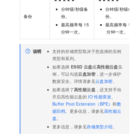
分钟级/秒级备
分钟级/秒级备
备份
份。
份。
最高频率每
15
最高频率每
15
分钟一次。
分钟一次。
说明
支持的存储类型取决于您选择的实例
类型和系列。
如果选择
ESSD
云盘
或
高性能云盘
实
例，可以勾选
云盘加密
，进一步保护
数据安全。详情请参见
云盘加密
。
如果选择了
高性能云盘
，还支持手动
开启高性能云盘的
IO
性能突发
、
Buffer Pool Extension（BPE）
和
数
据归档
。更多信息，请参见
高性能云
盘
。
更多信息，请参见
存储类型介绍
。