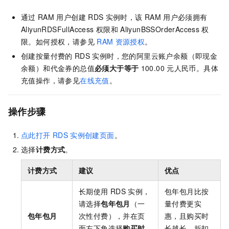
通过
RAM
用户创建
RDS
实例时，该
RAM
用户必须拥有
AliyunRDSFullAccess
权限和
AliyunBSSOrderAccess
权
限。如何授权，请参见
RAM
资源授权
。
创建按量付费的
RDS
实例时，您的阿里云账户余额（即现金
余额）和代金券的总值
必须大于等于
100.00
元人民币。具体
充值操作，请参见
在线充值
。
操作步骤
点此打开
RDS
实例创建页面
。
选择
计费方式
。
计费方式
建议
优点
长期使用
RDS
实例，
包年包月比按
请选择
包年包月
（一
量付费更实
包年包月
次性付费），并在页
惠，且购买时
面左下角选择
购买时
长越长，折扣