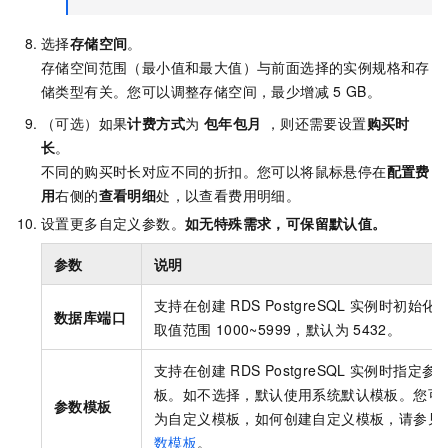
选择
存储空间
。
存储空间范围（最小值和最大值）与前面选择的实例规格和存
储类型有关。您可以调整存储空间，最少增减
5 GB。
（可选）如果
计费方式
为
包年包月
，则还需要设置
购买时
长
。
不同的购买时长对应不同的折扣。您可以将鼠标悬停在
配置费
用
右侧的
查看明细
处，以查看费用明细。
设置更多自定义参数。
如无特殊需求，可保留默认值。
参数
说明
支持在创建
RDS PostgreSQL
实例时初始化
数据库端口
取值范围
1000~5999，默认为
5432。
支持在创建
RDS PostgreSQL
实例时指定参
板。如不选择，默认使用系统默认模板。您可
参数模板
为自定义模板，如何创建自定义模板，请参见
数模板
。