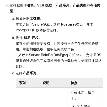
选择数据库
引擎
、
SLR 授权
、
产品系列
、
产品类型
和
存储类
型
。
选择数据库
引擎
。
本文介绍
PostgreSQL，选择
PostgreSQL
。 具体
PostgreSQL
版本按需选择。
进行
SLR 授权
。
仅首次使用时需要授权，且该授权不会产生任何相关费
用。单击
前往授权
，授权服务关联角色
（AliyunServiceRoleForRdsPgsqlOnEcs），允许
RDS
服务通过该角色完成弹性网卡的挂载动作，进而打通网络
链路。
选择
产品系列
。
系列
说明
特点
性价比高，适用
于：
个人学习。