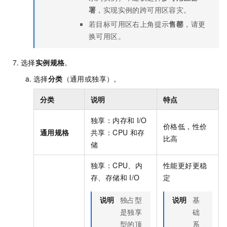
署
，实现实例的跨可用区容灾。
若目标可用区右上角提示
售罄
，请更
换可用区。
选择
实例规格
。
选择
分类
（通用或独享）。
分类
说明
特点
独享：内存和
I/O
价格低，性价
通用规格
共享：CPU
和存
比高
储
独享：CPU、内
性能更好更稳
存、存储和
I/O
定
说明
独占型
说明
基
是独享
础
型的顶
系