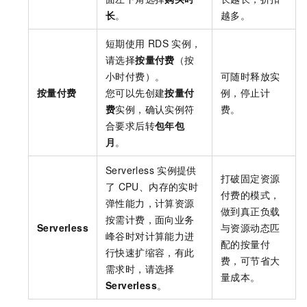
长
。
越多。
短期使用
RDS
实例，
请选择
按量付费
（按
小时付费）。
可随时释放实
按量付费
您可以先创建
按量付
例，停止计
费
实例，确认实例符
费。
合要求后转
包年包
月
。
Serverless
实例提供
打破固定资源
了
CPU、内存的实时
付费的模式，
弹性能力，计算资源
做到真正负载
按需计费，面向业务
Serverless
与资源动态匹
峰谷时对计算能力进
配的按量付
行快速扩缩容，有此
费，可节省大
需求时，请选择
量成本。
Serverless
。