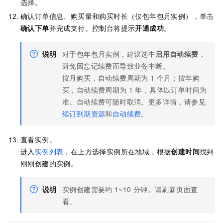
选择。
确认订单信息、购买量和购买时长（仅包年包月实例），单击
确认下单
并完成支付。控制台将提示
开通成功
。
说明
对于包年包月实例，建议选中
启用自动续费
，
避免因忘记续费而导致业务中断。
按月购买，自动续费周期为
1
个月；按年购
买，自动续费周期为
1
年，具体以订单时间为
准。自动续费可随时取消。更多详情，请参见
续订到期资源
和
自动续费
。
查看实例。
进入
实例列表
，在上方选择实例所在地域，根据
创建时间
找到
刚刚创建的实例。
说明
实例创建需要约
1~10
分钟。请刷新页面查
看。