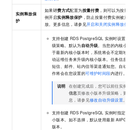
如果
计费方式
配置为
按量付费
，则可以为按量
实例释放保
例开启
实例释放保护
，防止按量付费实例被意
护
放。更多信息，请参见
开启和关闭实例释放保
支持创建
RDS PostgreSQL
实例时设置小
级策略。默认为
自动升级
。当您的内核小
于最新内核小版本时，系统将会不定期地
动运维任务来升级内核小版本。任务信息
短信、
邮件、站内信等渠道通知您。自动
作将会在您设置的
可维护时间段
内进行。
说明
在创建完成后，您可以前往实例
信息
页修改小版本升级策略，更
息，请参见
修改自动升级设置
。
支持创建
RDS PostgreSQL
实例时指定实
小版本。如不选择，默认使用最新
AliPG
版本。