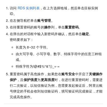
访问
RDS
实例列表
，在上方选择地域，然后单击目标实例
ID。
在左侧导航栏单击
账号管理
。
在待重置密码的账号的
操作
列，单击
重置密码
。
在弹出的对话框中输入新密码并确认，然后单击
确定
。
密码要求如下：
长度为
8~32
个字符。
由大写字母、小写字母、数字、特殊字符中的任意三种组
成。
特殊字符为!@#$%^&*()_+-=
重置密码属于高危操作，如果您在
账号安全
中开启了
关键操作
保护
，且
保护强度
为
更高强度
时，在进行重置密码时，需要进
行二次验证，以短信验证为例，您需要发起验证后，阿里云账
号绑定的手机会收到短信验证码，填写验证码完成验证，才能
完成高危操作。