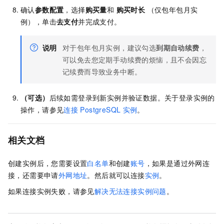
确认
参数配置
，选择
购买量
和
购买时长
（仅包年包月实
例），单击
去支付
并完成支付。
说明
对于包年包月实例，建议勾选
到期自动续费
，
可以免去您定期手动续费的烦恼，且不会因忘
记续费而导致业务中断。
（可选）
后续如需登录到新实例并验证数据。关于登录实例的
操作，请参见
连接
PostgreSQL
实例
。
相关文档
创建实例后，您需要设置
白名单
和创建
账号
，如果是通过外网连
接，还需要申请
外网地址
。然后就可以连接
实例
。
如果连接实例失败，请参见
解决无法连接实例问题
。