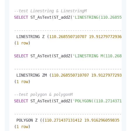
--test Linestring & LinestringM
SELECT
 ST_AsText(ST_addZ(
'LINESTRING(110.268550710
--------------------------------------------------
 LINESTRING Z (
110.268550710707
19.912797729366
68
(
1
row
)

SELECT
 ST_AsText(ST_addZ(
'LINESTRING M(110.2685507
--------------------------------------------------
 LINESTRING ZM (
110.268550710707
19.912797729366
6
(
1
row
)

--test polygon & polygonM
SELECT
 ST_AsText(ST_addZ(
'POLYGON((110.27143713141
--------------------------------------------------
 POLYGON Z ((
110.271437131412
19.916296059835
66.7
(
1
row
)
