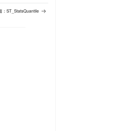
t.diy 一步搞定创意建站
构建大模型应用的安全防护体系
通过自然语言交互简化开发流程,全栈开发支持
通过阿里云安全产品对 AI 应用进行安全防护
篇：
ST_StatsQuantile