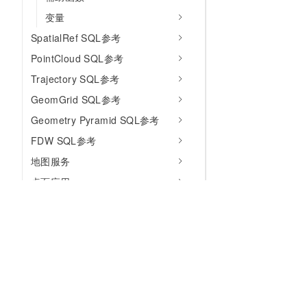
变量
SpatialRef SQL参考
PointCloud SQL参考
Trajectory SQL参考
GeomGrid SQL参考
Geometry Pyramid SQL参考
FDW SQL参考
地图服务
桌面应用
常见问题
最佳实践
附录
垂直行业
异构数据库访问
为什么选择阿里云
大模型
产品和定
跨库操作（dblink、postgres_fdw）