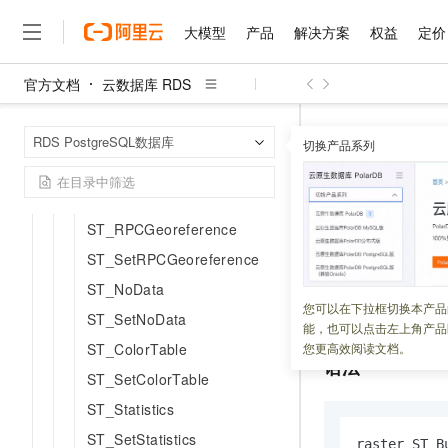
ST_SetUpperLeft
大模型
产品
解决方案
权益
定价
ST_PixelWidth
ST_PixelHeight
官方文档
云数据库 RDS
大模型
产品
解决方案
权益
定价
云市场
伙伴
服务
了解阿里云
ST_Georeference
精选产品
精选解决方案
普惠上云
产品定价
精选商城
成为销售伙伴
售前咨询
为什么选择阿里云
千问AI平台
云数据库 RDS
首页
ST_IsGeoreferenced
RDS PostgreSQL数据库
了解云产品的定价详情
切换产品系列
ST_BuildHistogra
大模型服务平台百炼
千问办公，解锁你的工作
普惠上云 官方力荐
分销伙伴
在线服务
网站建设
什么是云计算
大
ST_UnGeoreference
大模型服务与应用平台
企业级Agent产品，直接
云服务器38元/年起，超
咨询伙伴
多端小程序
技术领先
ST_SetGeoreference
ST_Build
云上成本管理
售后服务
千问大模型
Agency Agents：拥
官方推荐返现计划
大模型
大模型
精选产品
精选解决方案
Salesforce 国际版订阅
稳定可靠
ST_RPCGeoreference
管理和优化成本
多元化、高性能、安全可靠
推荐新用户得奖励，单订单
销售伙伴合作计划
自助服务
ST_SetRPCGeoreference
更新时间：
2023-11-30
友盟天域
安全合规
人工智能与机器学习
AI
文本生成
无影云电脑
HappyHorse 打造一
云工开物
无影生态合作计划
在线服务
ST_NoData
观测云
分析师报告
随时随地安全接入的云上超
高校专属算力普惠，学生认
计算
互联网应用开发
计算一个
raster
对
您可以在下拉框切换本产品
Qwen3.8-Max
HOT
ST_SetNoData
Salesforce On Alibaba C
工单服务
能，也可以点击左上角产品
智能体时代全能旗舰模型
Tuya 物联网平台阿里云
研究报告与白皮书
云解析DNS
快速拥有专属 OpenClaw
Consulting Partner 合
大数据
容器
ST_ColorTable
您更高效阅读文档。
免费试用
短信专区
语法
蓝凌 OA
Qwen3.7-Plus
ST_SetColorTable
AI 大模型销售与服务生
现代化应用
存储
天池大赛
能看、能想、能动手的多模
云原生大数据计算服务 Max
解决方案免费试用 新老
电子合同
ST_Statistics
面向分析的企业级SaaS模
最高领取价值200元试用
安全
网络与CDN
AI 算法大赛
Qwen3-VL-Plus
ST_SetStatistics
畅捷通
raster ST_B