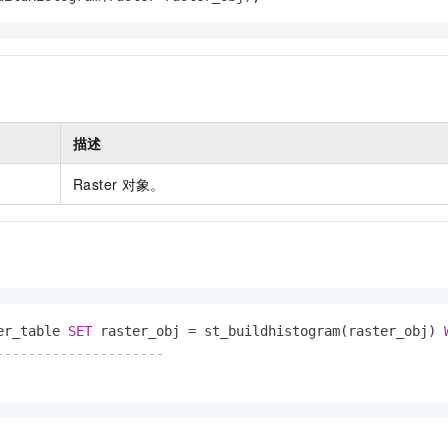
服务生态伙伴
视觉 Coding、空间感知、多模态思考等全面升级
1M上下文，专为长程任务能力而生
云工开物
企业应用
Night Plan 支持 Qwen 3.8-Max
AI 办公
NEW
Red Hat
30+ 款产品免费体验
夜间 5 折，Qwen/Meoo/TokenPlan 客户专享
AI智能应用
科研合作
ERP
堂（旗舰版）
SUSE
智能客服
AI 应用构建
大模型原生
CRM
2个月
自动承接线索
建站小程序
Qoder
大模型服务平台百炼-应用模版
OA 办公系统
HOT
NEW
描述
面向真实软件
个人版上线、团队版降价；千问3.8-Max首发发尝鲜
丰富多元化的应用模版和解决方案
力提升
财税管理
模板建站
Raster
对象。
万有无界
大模型服务平台百炼-智能体
400电话
定制建站
的模型效果
灵活可视化地构建企业级 Agent
方案
广告营销
模板小程序
秒悟
人工智能平台 PAI
定制小程序
云端极速 AI 
新一代 AI 视频生成模型，深度适配广告营销等场景
AI Native 的算法工程平台，一站式完成建模、训练、推理服务部署
APP 开发
er_table 
SET
 raster_obj 
=
 st_buildhistogram(raster_obj) 
建站系统
---------------------
AI 应用
10分钟微调：让0.6B模型媲美235B模型
多模态数据信
依托云原生高可用架构,实现Dify私有化部署
用1%尺寸在特定领域达到大模型90%以上效果