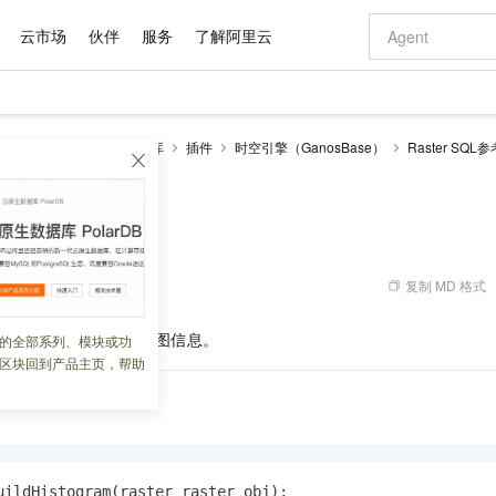
云市场
伙伴
服务
了解阿里云
AI 特惠
数据与 API
成为产品伙伴
企业增值服务
最佳实践
价格计算器
AI 场景体
基础软件
产品伙伴合
阿里云认证
市场活动
配置报价
大模型
RDS PostgreSQL数据库
插件
时空引擎（GanosBase）
Raster SQL参
自助选配和估算价格
m
新方式
域名与网站
睿译宝，AI翻译排版一步到位
智启 AI 普惠权益
产品生态集成认证中心
企业支持计划
云上春晚
千问官方 MaaS 平台，为开发者和 Agent 而生，新用户赠送 1 亿 + tokens 额度
云服务器 EC
AI Coding
阿里云Maa
2026 阿里云
为企业打
数据集
Windows
大模型认证
模型
NEW
交付可用成果
值低价云产品抢先购
提供智能易用的域名与建站服务
上传文档即自动完成翻译和格式还原
至高享 1亿+免费 tokens，加速 Al 应用落地
安全可靠、弹
智能编程，一键
产品生态伙伴
专家技术服务
云上奥运之旅
弹性计算合作
阿里云中企出
手机三要素
宝塔 Linux
全部认证
Histogram
价格优势
有专属领域专家
对象存储 OSS
GLM-5.2：长任务时代开源旗舰模型
阿里云 OPC 创新助力计划
云数据库 RD
即刻拥有 DeepS
AI 电商营销
产品生态伙伴工作台
企业增值服务台
云栖战略参考
云存储合作计
云栖大会
身份实名认证
CentOS
训练营
推动算力普惠，释放技术红利
的大模型服务
最高返9万
多领域专家智能体,一键组建 AI 虚拟交付团队
至高百万元 Token 补贴，加速一人公司成长
稳定、安全、高性价比、高性能的云存储服务
真正可用的 1M 上下文,一次完成代码全链路开发
轻松解锁专属 Dee
从图文生成到
复制 MD 格式
 10:28:25
云上的中国
数据库合作计
活动全景
短信
Docker
图片和
站式影视创作平台
人工智能平台 PAI
Hermes Agent，打造自进化智能体
Token Plan 模型订阅计划
Qoder
5 分钟轻松部署
AI 广告创作
企业成长
大模型
NEW
信息公告
看见新力量
云网络合作计
OCR 文字识别
JAVA
级电脑
证享300元代金券
可视化编排打通从文字构思到成片全链路闭环
一站式AI开发、训练和推理服务
自主进化，持久记忆，越用越聪明
Qwen3.8-Max 首发尝鲜，限时加量 10 倍，夜间低至2折
面向真实软件
图文、视频一
象的指定波段集的直方图信息。
的全部系列、模块或功
Kimi-K3
HappyHors
NEW
魔搭 Mode
loud
服务实践
官网公告
区块回到产品主页，帮助
Kimi 最新旗舰模型，长程编程与推理利器
让文字生成流
金融模力时刻
Salesforce O
版
发票查验
全能环境
Qoder CN
Claude Code + GStack 打造工程团队
千问办公，限时限量积分加倍
云原生数据库 P
低代码高效构
AI 建站
NEW
作计划
计划
创新中心
魔搭 ModelSc
健康状态
让AI从“聊天伙伴”进化为能干活的“数字员工”
覆盖公网/内网、递归/权威、移动APP等全场景解析服务
安装技能 GStack，拥有专属 AI 工程团队
你的AI工作搭子，覆盖日常办公高频场景
基于千问大模型等，支持代码智能生成、研发智能问答
0 代码专业建
客户案例
天气预报查询
操作系统
Deepseek-v4-pro
HappyHors
态合作计划
态智能体模型
旗舰 MoE 大模型，百万上下文与顶尖推理能力
图生视频，流
Compute
同享
容器服务 Kubernetes 版 ACK
万小智 AI 建站低至 15元/月
云防火墙
AI 短剧/漫剧
快递物流查询
WordPress
成为服务伙
高校合作
式云数据仓库
点，立即开启云上创新
提供一站式管理容器应用的 K8s 服务
送.CN域名，送备案服务码
云原生的云上
AI助力短剧
GLM-5.2
Wan2.7-T
Ubuntu
uildHistogram(raster raster_obj);