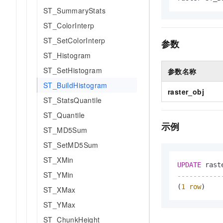
AI 产品 免费试用
网络
ST_SummaryStats
安全
云开发大赛
Tableau 订阅
1亿+ 大模型 tokens 和 
ST_ColorInterp
可观测
入门学习赛
中间件
AI空中课堂在线直播课
140+云产品 免费试用
ST_SetColorInterp
大模型服务
参数
上云与迁云
产品新客免费试用，最长1
数据库
ST_Histogram
生态解决方案
千问AI平台-Token Plan
企业出海
大模型ACA认证体验
ST_SetHistogram
参数名称
大数据计算
助力企业全员 AI 认知与能
行业生态解决方案
ST_BuildHistogram
政企业务
raster_obj
媒体服务
千问AI平台-模型体验
ST_StatsQuantile
开发者生态解决方案
在线体验全尺寸、多种模态
企业服务与云通信
ST_Quantile
AI 开发和 AI 应用解决
示例
Happy 系列大模型
ST_MD5Sum
域名与网站
ST_SetMD5Sum
终端用户计算
ST_XMin
UPDATE
 rast
Serverless
ST_YMin
大模型解决方案
-----------
(
1
row
)
ST_XMax
开发工具
快速部署 Dify，高效搭建 
ST_YMax
迁移与运维管理
ST_ChunkHeight