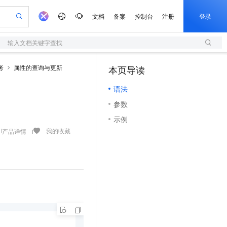
文档
备案
控制台
注册
登录
输入文档关键字查找
验
作计划
器
AI 活动
专业服务
服务伙伴合作计划
开发者社区
加入我们
服务平台百炼
阿里云 OPC 创新助力计划
考
属性的查询与更新
本页导读
（1）
一站式生成采购清单，支持单品或批量购买
S
S产品伙伴计划（繁花）
峰会
造的大模型服务与应用开发平台
Qwen Audio：打造专属 AI 语音助手
轻量应用服务器
一句话生成原生可编辑精美 PPT 文稿
AI 生产力先锋
Al MaaS 服务伙伴赋能合作
域名
博文
Careers
NEW
至高可申请百万元
语法
性可伸缩的云计算服务
开启高性价比 AI 编程新体验
Qwen-Audio-3.0-Realtime 端到端实时语音角色扮演
输入一句话想法, 轻松生成专业的 PPT
先锋实践拓展 AI 生产力的边界
快速构建应用程序和网站，即刻迈出上云第一步
Token 补贴，五大权
计划
海大会
伙伴信用分合作计划
商标
问答
社会招聘
参数
益加速 OPC 成功
S
eek-V4-Pro
数字证书管理服务（原SSL证书）
一键部署幻兽帕鲁游戏服务器
飞天发布时刻
HOT
划
备案
电子书
校园招聘
示例
pSeek-V4-Pro
视频创作，一键激活电商全链路生产力
全托管，含MySQL、PostgreSQL、SQL Server、MariaDB多引擎
实现全站HTTPS，呈现可信的WEB访问
一键购买专属联机服务器，轻松开启游戏
所见，即是所愿
更多支持
我的收藏
产品详情
划
公司注册
镜像站
视频生成
语音识别与合成
专属 QwenPaw
短信服务
漫剧工坊：一站式动画创作平台
AI 实训营
HOT
合作伙伴培训与认证
划
上云迁移
的智能体编程平台
站生成，高效打造优质广告素材
从聊天伙伴进化为能主动干活的本地数字员工
快速生产连贯的高质量长漫剧
从基础到进阶，Agent 创客手把手教你
国内短信简单易用，安全可靠，秒级触达，全球覆盖200+国家和地区。
e-1.1-T2V
Qwen3-TTS-Flash
lScope
我要反馈
查询合作伙伴
畅细腻的高质量视频
离线语音合成大模型，多语言方言自适应，低延迟高稳定
n Alibaba Cloud ISV 合作
代维服务
olarDB
建企业门户网站
大数据开发治理平台 DataWorks
10 分钟搭建微信、支付宝小程序
创新加速
ope
登录合作伙伴管理后台
我要建议
站，无忧落地极速上线
以可视化方式快速构建移动和 PC 门户网站
100%兼容MySQL、PostgreSQL，兼容Oracle，支持集中和分布式
高效部署网站，快速应用到小程序
Data Agent 驱动的一站式 Data+AI 开发治理平台
e-1.1-I2V
Cosyvoice-V3-Flash
安全
畅自然，细节丰富
高表现力语音合成大模型，语音克隆听感自然
我要投诉
上云场景组合购
伴
边界网络安全防护产品
漫剧创作，剧本、分镜、视频高效生成
覆盖90%+业务场景，专享组合折扣价
2V
VPN
Fun-ASR