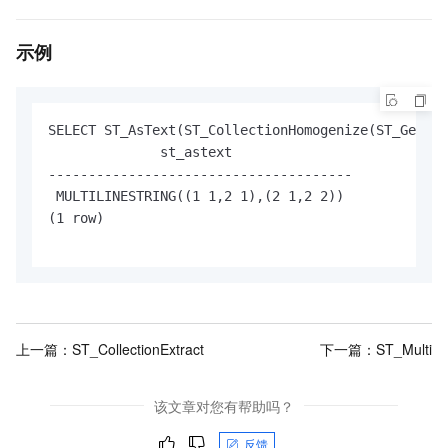
示例
SELECT ST_AsText(ST_CollectionHomogenize(ST_GeomFr
              st_astext

--------------------------------------

 MULTILINESTRING((1 1,2 1),(2 1,2 2))

(1 row)

上一篇：
ST_CollectionExtract
下一篇：
ST_Multi
该文章对您有帮助吗？
反馈