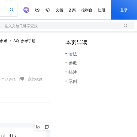
文档
备案
控制台
注册
登录
输入文档关键字查找
验
作计划
器
AI 活动
专业服务
服务伙伴合作计划
开发者社区
加入我们
服务平台百炼
阿里云 OPC 创新助力计划
QL参考
SQL参考手册
本页导读
（1）
一站式生成采购清单，支持单品或批量购买
S
io：打造专属 AI 语音助手
S产品伙伴计划（繁花）
峰会
造的大模型服务与应用开发平台
轻量应用服务器
一句话生成原生可编辑精美 PPT 文稿
AI 生产力先锋
Al MaaS 服务伙伴赋能合作
域名
博文
Careers
至高可申请百万元
语法
性可伸缩的云计算服务
开启高性价比 AI 编程新体验
Qwen-Audio-3.0-Realtime 端到端实时语音角色扮演
输入一句话想法, 轻松生成专业的 PPT
先锋实践拓展 AI 生产力的边界
快速构建应用程序和网站，即刻迈出上云第一步
Token 补贴，五大权
计划
海大会
伙伴信用分合作计划
商标
问答
社会招聘
参数
益加速 OPC 成功
S
eek-V4-Pro
数字证书管理服务（原SSL证书）
一键部署幻兽帕鲁游戏服务器
飞天发布时刻
HOT
划
备案
电子书
校园招聘
描述
pSeek-V4-Pro
视频创作，一键激活电商全链路生产力
全托管，含MySQL、PostgreSQL、SQL Server、MariaDB多引擎
实现全站HTTPS，呈现可信的WEB访问
一键购买专属联机服务器，轻松开启游戏
所见，即是所愿
更多支持
我的收藏
产品详情
划
公司注册
镜像站
示例
视频生成
语音识别与合成
专属 QwenPaw
短信服务
漫剧工坊：一站式动画创作平台
AI 实训营
HOT
合作伙伴培训与认证
划
上云迁移
的智能体编程平台
站生成，高效打造优质广告素材
从聊天伙伴进化为能主动干活的本地数字员工
快速生产连贯的高质量长漫剧
从基础到进阶，Agent 创客手把手教你
国内短信简单易用，安全可靠，秒级触达，全球覆盖200+国家和地区。
e-1.1-T2V
Qwen3-TTS-Flash
lScope
我要反馈
查询合作伙伴
畅细腻的高质量视频
离线语音合成大模型，多语言方言自适应，低延迟高稳定
n Alibaba Cloud ISV 合作
代维服务
olarDB
建企业门户网站
大数据开发治理平台 DataWorks
10 分钟搭建微信、支付宝小程序
创新加速
ope
登录合作伙伴管理后台
我要建议
站，无忧落地极速上线
以可视化方式快速构建移动和 PC 门户网站
100%兼容MySQL、PostgreSQL，兼容Oracle，支持集中和分布式
高效部署网站，快速应用到小程序
Data Agent 驱动的一站式 Data+AI 开发治理平台
e-1.1-I2V
Cosyvoice-V3-Flash
安全
畅自然，细节丰富
高表现力语音合成大模型，语音克隆听感自然
我要投诉
上云场景组合购
伴
边界网络安全防护产品
漫剧创作，剧本、分镜、视频高效生成
覆盖90%+业务场景，专享组合折扣价
2V
VPN
Fun-ASR
tol_dist, 
