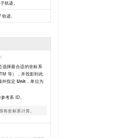
的子轨迹。
t.diy 一步搞定创意建站
构建大模型应用的安全防护体系
通过自然语言交互简化开发流程,全栈开发支持
通过阿里云安全产品对 AI 应用进行安全防护
子轨迹。
：
动态选择最合适的坐标系
UTM
等），并投影到此
额外指定
Unit
，单位为
间参考系
ID。
原有坐标系计算。