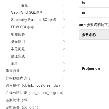
ts
10 分钟在聊天系统中增加
变量
专有云
GeomGrid SQL参考
te
Geometry Pyramid SQL参考
unit
参数说明如下
FDW SQL参考
地图服务
参数名称
桌面应用
常见问题
最佳实践
附录
Projection
垂直行业
异构数据库访问
跨库操作（dblink、postgres_fdw）
在线分区功能（rds_online_migrate）
基数统计（hll）
定时任务（pg_cron）