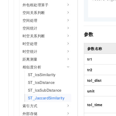
AI 产品 免费试用
网络
外包框处理算子
           
安全
云开发大赛
Tableau 订阅
1亿+ 大模型 tokens 和 
空间关系判断
可观测
入门学习赛
中间件
AI空中课堂在线直播课
空间处理
140+云产品 免费试用
大模型服务
上云与迁云
产品新客免费试用，最长1
数据库
空间统计
生态解决方案
参数
千问AI平台-Token Plan
企业出海
时空关系判断
大模型ACA认证体验
大数据计算
助力企业全员 AI 认知与能
行业生态解决方案
时空处理
政企业务
媒体服务
参数名称
千问AI平台-模型体验
时空统计
开发者生态解决方案
在线体验全尺寸、多种模态
企业服务与云通信
距离测量
tr1
AI 开发和 AI 应用解决
Happy 系列大模型
相似度分析
域名与网站
tr2
ST_lcsSimilarity
终端用户计算
tol_dist
ST_lcsDistance
Serverless
ST_lcsSubDistance
unit
大模型解决方案
ST_JaccardSimilarity
开发工具
快速部署 Dify，高效搭建 
tol_time
索引方式
迁移与运维管理
外部存储