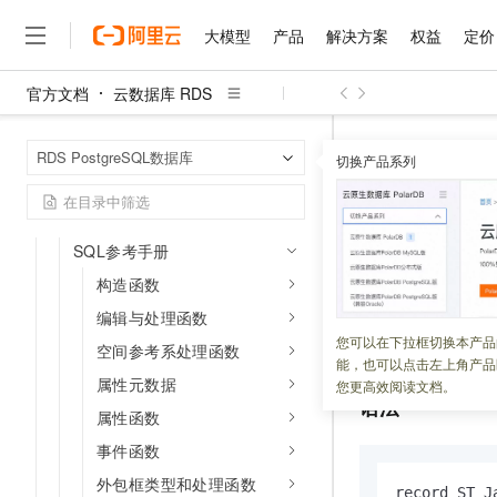
使用进阶
大模型
产品
解决方案
权益
定价
Geometry SQL参考
Raster SQL参考
官方文档
云数据库 RDS
SpatialRef SQL参考
大模型
产品
解决方案
权益
定价
云市场
伙伴
服务
了解阿里云
精选产品
精选解决方案
普惠上云
产品定价
精选商城
成为销售伙伴
售前咨询
为什么选择阿里云
千问AI平台
云数据库 RDS
首页
PointCloud SQL参考
RDS PostgreSQL数据库
了解云产品的定价详情
切换产品系列
相似度分析
ST_J
大模型服务平台百炼
千问办公，解锁你的工作
普惠上云 官方力荐
分销伙伴
在线服务
网站建设
什么是云计算
大
Trajectory SQL参考
大模型服务与应用平台
企业级Agent产品，直接
云服务器38元/年起，超
咨询伙伴
多端小程序
技术领先
SQL使用入门
ST_Jaccar
云上成本管理
售后服务
千问大模型
Agency Agents：拥
官方推荐返现计划
大模型
大模型
精选产品
精选解决方案
SQL参考手册
Salesforce 国际版订阅
稳定可靠
管理和优化成本
多元化、高性能、安全可靠
推荐新用户得奖励，单订单
销售伙伴合作计划
自助服务
构造函数
更新时间：
2023-08-22
友盟天域
安全合规
人工智能与机器学习
AI
文本生成
无影云电脑
HappyHorse 打造一
云工开物
编辑与处理函数
无影生态合作计划
在线服务
观测云
分析师报告
随时随地安全接入的云上超
高校专属算力普惠，学生认
计算
互联网应用开发
计算轨迹或子轨迹
您可以在下拉框切换本产品
Qwen3.8-Max
HOT
空间参考系处理函数
Salesforce On Alibaba C
工单服务
能，也可以点击左上角产品
智能体时代全能旗舰模型
Tuya 物联网平台阿里云
研究报告与白皮书
云解析DNS
快速拥有专属 OpenClaw
Consulting Partner 合
大数据
属性元数据
容器
您更高效阅读文档。
免费试用
短信专区
语法
蓝凌 OA
Qwen3.7-Plus
属性函数
AI 大模型销售与服务生
现代化应用
存储
天池大赛
能看、能想、能动手的多模
云原生大数据计算服务 Max
解决方案免费试用 新老
事件函数
电子合同
面向分析的企业级SaaS模
最高领取价值200元试用
安全
网络与CDN
AI 算法大赛
Qwen3-VL-Plus
外包框类型和处理函数
畅捷通
record ST_J