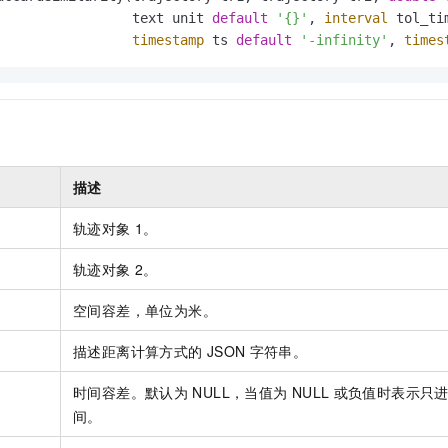
服务生态伙伴
视觉 Coding、空间感知、多模态思考等全面升级
1M上下文，专为长程任务能力而生
云工开物
企业应用
Night Plan 支持 Qwen 3.8-Max
AI 办公
NEW
                 text unit 
default
'{}'
, 
interval
 tol_ti
Red Hat
30+ 款产品免费体验
夜间 5 折，Qwen/Meoo/TokenPlan 客户专享
AI智能应用
timestamp
 ts 
default
'-infinity'
, 
times
科研合作
ERP
堂（旗舰版）
SUSE
智能客服
AI 应用构建
大模型原生
CRM
2个月
自动承接线索
建站小程序
Qoder
大模型服务平台百炼-应用模版
OA 办公系统
HOT
NEW
面向真实软件
个人版上线、团队版降价；千问3.8-Max首发发尝鲜
丰富多元化的应用模版和解决方案
力提升
财税管理
模板建站
描述
万有无界
大模型服务平台百炼-智能体
400电话
定制建站
的模型效果
灵活可视化地构建企业级 Agent
轨迹对象
1。
方案
广告营销
模板小程序
秒悟
人工智能平台 PAI
轨迹对象
2。
定制小程序
云端极速 AI 
新一代 AI 视频生成模型，深度适配广告营销等场景
AI Native 的算法工程平台，一站式完成建模、训练、推理服务部署
APP 开发
空间容差，单位为米。
建站系统
描述距离计算方式的
JSON
字符串。
时间容差。默认为
NULL，当值为
NULL
或负值时表示只
AI 应用
10分钟微调：让0.6B模型媲美235B模型
多模态数据信
间。
依托云原生高可用架构,实现Dify私有化部署
用1%尺寸在特定领域达到大模型90%以上效果