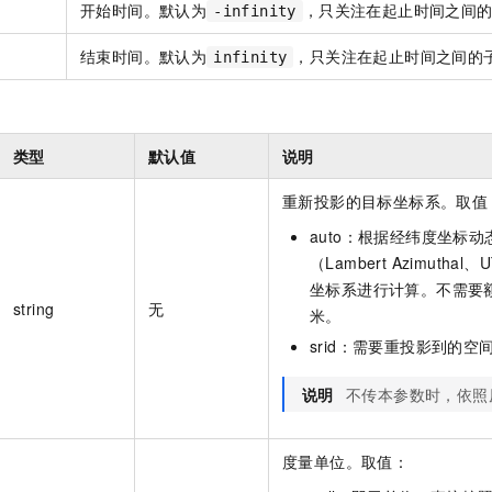
开始时间。默认为
，只关注在起止时间之间
一个 AI 助手
即刻拥有 DeepSeek-R1 满血版
超强辅助，Bol
-infinity
在企业官网、通讯软件中为客户提供 AI 客服
多种方案随心选，轻松解锁专属 DeepSeek
结束时间。默认为
，只关注在起止时间之间的
infinity
。
类型
默认值
说明
重新投影的目标坐标系。取值
auto：根据经纬度坐标
（Lambert Azimuthal、
坐标系进行计算。不需要
string
无
米。
srid：需要重投影到的空
说明
不传本参数时，依照
度量单位。取值：