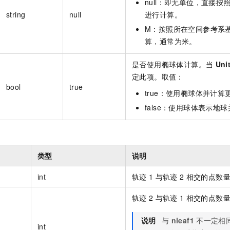
null：即无单位，直接
string
null
进行计算。
M：按照所在空间参考系
算，通常为米。
是否使用椭球体计算。当
Uni
定此项。取值：
bool
true
true：使用椭球体并计
false：使用球体表示地
。
类型
说明
int
轨迹
1
与轨迹
2
相交的点数
轨迹
2
与轨迹
1
相交的点数
说明
与
nleaf1
不一定相
int