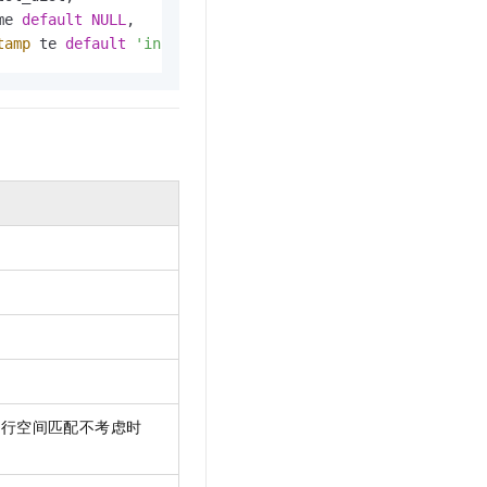
文戏情感细腻自然，动作戏激烈拳拳到肉，实现更强表演能力
支持中英文自由切换，具备更强的噪声鲁棒性
云聚AI 严选权益
me 
default
NULL
, 

SSL 证书
，一键激活高效办公新体验
精选AI产品，从模型到应用全链提效
tamp
 te 
default
'infinity'
) ; 
堡垒机
AI 用量加速计划
应用
防火墙
、识别商机，让客服更高效、服务更出色。
新老同享，达量后返
千问办公
主机安全
NEW
的智能体编程平台
一站式AI生产力平台
AI 应用及服务市场
伶鹊
企业级人与Agent协作平台，接入和调度多个数字员工
智能客服平台，对话机器人、对话分析、智能外呼
AI 应用
大模型服务平台百炼 - 全妙
大模型
应用创作平台
多模态内容创作工具，已接入 DeepSeek
自然语言处理
数据标注
机器学习
进行空间匹配不考虑时
息提取
与 AI 智能体进行实时音视频通话
从文本、图片、视频中提取结构化的属性信息
构建支持视频理解的 AI 音视频实时通话应用