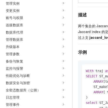
管理实例
变更实例
描述
账号与权限
连接数据库
两个集合的
Jaccar
Jaccard index
的
数据库代理
过上文
jaccard_l
管理数据库
升级版本
示例
管理参数
备份与恢复
监控与报警
With
 traj 
a
性能优化与诊断
SELECT
 ST_m
ARRAY
[t
数据安全与加密
    ST_make
全密态数据库（公测）
ARRAY
[ 
日志管理
select
 ST_J
管理事件