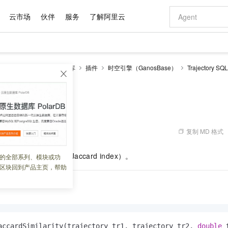
云市场
伙伴
服务
了解阿里云
AI 特惠
数据与 API
成为产品伙伴
企业增值服务
最佳实践
价格计算器
AI 场景体
基础软件
产品伙伴合
阿里云认证
市场活动
配置报价
大模型
RDS PostgreSQL数据库
插件
时空引擎（GanosBase）
Trajectory S
自助选配和估算价格
accardSimilarity
新方式
域名与网站
睿译宝，AI翻译排版一步到位
智启 AI 普惠权益
产品生态集成认证中心
企业支持计划
云上春晚
千问官方 MaaS 平台，为开发者和 Agent 而生，新用户赠送 1 亿 + tokens 额度
云服务器 EC
Qwen Aud
AI Coding
阿里云Maa
2026 阿里云
为企业打
数据集
Windows
大模型认证
模型
NEW
NEW
交付可用成果
值低价云产品抢先购
提供智能易用的域名与建站服务
上传文档即自动完成翻译和格式还原
至高享 1亿+免费 tokens，加速 Al 应用落地
安全可靠、弹
智能编程，一键
产品生态伙伴
专家技术服务
云上奥运之旅
弹性计算合作
阿里云中企出
手机三要素
宝塔 Linux
全部认证
dSimilarity
价格优势
有专属领域专家
对象存储 OSS
GLM-5.2：长任务时代开源旗舰模型
阿里云 OPC 创新助力计划
云数据库 RD
即刻拥有 DeepS
AI 电商营销
产品生态伙伴工作台
企业增值服务台
云栖战略参考
云存储合作计
云栖大会
身份实名认证
CentOS
训练营
推动算力普惠，释放技术红利
的大模型服务
最高返9万
多领域专家智能体,一键组建 AI 虚拟交付团队
至高百万元 Token 补贴，加速一人公司成长
稳定、安全、高性价比、高性能的云存储服务
真正可用的 1M 上下文,一次完成代码全链路开发
轻松解锁专属 Dee
从图文生成到
复制 MD 格式
 03:50:24
云上的中国
数据库合作计
活动全景
短信
Docker
图片和
站式影视创作平台
人工智能平台 PAI
Hermes Agent，打造自进化智能体
Token Plan 模型订阅计划
Qoder
5 分钟轻松部署
AI 广告创作
企业成长
大模型
NEW
信息公告
看见新力量
云网络合作计
OCR 文字识别
JAVA
级电脑
证享300元代金券
可视化编排打通从文字构思到成片全链路闭环
一站式AI开发、训练和推理服务
自主进化，持久记忆，越用越聪明
Qwen3.8-Max 首发尝鲜，限时加量 10 倍，夜间低至2折
面向真实软件
图文、视频一
的
Jaccard
相似系数（Jaccard index）。
的全部系列、模块或功
Kimi-K3
HappyHors
NEW
魔搭 Mode
loud
服务实践
官网公告
区块回到产品主页，帮助
Kimi 最新旗舰模型，长程编程与推理利器
让文字生成流
金融模力时刻
Salesforce O
版
发票查验
全能环境
Qoder CN
Claude Code + GStack 打造工程团队
千问办公，限时限量积分加倍
云原生数据库 P
低代码高效构
AI 建站
NEW
作计划
计划
创新中心
魔搭 ModelSc
健康状态
让AI从“聊天伙伴”进化为能干活的“数字员工”
覆盖公网/内网、递归/权威、移动APP等全场景解析服务
安装技能 GStack，拥有专属 AI 工程团队
你的AI工作搭子，覆盖日常办公高频场景
基于千问大模型等，支持代码智能生成、研发智能问答
0 代码专业建
客户案例
天气预报查询
操作系统
Deepseek-v4-pro
HappyHors
态合作计划
态智能体模型
旗舰 MoE 大模型，百万上下文与顶尖推理能力
图生视频，流
Compute
同享
容器服务 Kubernetes 版 ACK
万小智 AI 建站低至 15元/月
云防火墙
AI 短剧/漫剧
快递物流查询
WordPress
成为服务伙
高校合作
式云数据仓库
点，立即开启云上创新
提供一站式管理容器应用的 K8s 服务
送.CN域名，送备案服务码
云原生的云上
AI助力短剧
GLM-5.2
Wan2.7-T
Ubuntu
accardSimilarity(trajectory tr1, trajectory tr2, 
double
 