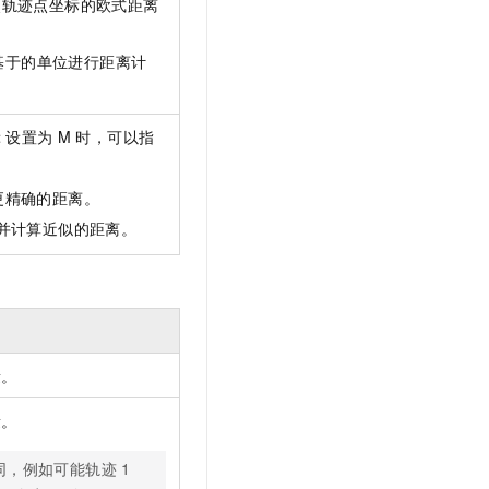
按照轨迹点坐标的欧式距离
基于的单位进行距离计
t
设置为
M
时，可以指
算更精确的距离。
球并计算近似的距离。
量。
量。
同，例如可能轨迹
1