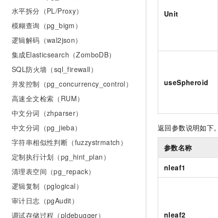
水平拆分（PL/Proxy）
Unit
模糊查询（pg_bigm）
逻辑解码（wal2json）
集成Elasticsearch（ZomboDB）
SQL防火墙（sql_firewall）
useSpheroid
并发控制（pg_concurrency_control）
高速全文检索（RUM）
中文分词（zhparser）
中文分词（pg_jieba）
返回参数说明如下
字符串相似性判断（fuzzystrmatch）
参数名称
定制执行计划（pg_hint_plan）
nleaf1
清理表空间（pg_repack）
逻辑复制（pglogical）
审计日志（pgAudit）
nleaf2
调试存储过程（pldebugger）