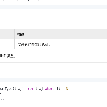
服务生态伙伴
视觉 Coding、空间感知、多模态思考等全面升级
1M上下文，专为长程任务能力而生
云工开物
企业应用
Night Plan 支持 Qwen 3.8-Max
AI 办公
NEW
Red Hat
30+ 款产品免费体验
夜间 5 折，Qwen/Meoo/TokenPlan 客户专享
AI智能应用
科研合作
ERP
堂（旗舰版）
SUSE
智能客服
AI 应用构建
大模型原生
CRM
2个月
自动承接线索
建站小程序
Qoder
大模型服务平台百炼-应用模版
OA 办公系统
HOT
NEW
描述
面向真实软件
个人版上线、团队版降价；千问3.8-Max首发发尝鲜
丰富多元化的应用模版和解决方案
力提升
财税管理
模板建站
需要获得类型的轨迹。
万有无界
大模型服务平台百炼-智能体
400电话
定制建站
的模型效果
灵活可视化地构建企业级 Agent
INT
类型。
方案
广告营销
模板小程序
秒悟
人工智能平台 PAI
定制小程序
云端极速 AI 
新一代 AI 视频生成模型，深度适配广告营销等场景
AI Native 的算法工程平台，一站式完成建模、训练、推理服务部署
APP 开发
建站系统
eafType(traj) 
from
 traj 
where
 id 
=
3
;



AI 应用
10分钟微调：让0.6B模型媲美235B模型
多模态数据信
--- 
依托云原生高可用架构,实现Dify私有化部署
用1%尺寸在特定领域达到大模型90%以上效果