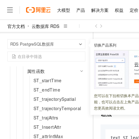
Trajectory SQL参考
大模型
产品
解决方案
权益
定价
SQL使用入门
SQL参考手册
官方文档
云数据库 RDS
大模型
产品
解决方案
权益
定价
云市场
伙伴
服务
了解阿里云
构造函数
精选产品
精选解决方案
普惠上云
产品定价
精选商城
成为销售伙伴
售前咨询
为什么选择阿里云
千问AI平台
云数据库 RDS
首页
编辑与处理函数
RDS PostgreSQL数据库
了解云产品的定价详情
切换产品系列
属性函数
ST_le
大模型服务平台百炼
千问办公，解锁你的工作
普惠上云 官方力荐
分销伙伴
在线服务
网站建设
什么是云计算
大
空间参考系处理函数
大模型服务与应用平台
企业级Agent产品，直接
云服务器38元/年起，超
咨询伙伴
多端小程序
技术领先
属性元数据
ST_leafT
云上成本管理
售后服务
千问大模型
Agency Agents：拥
官方推荐返现计划
大模型
大模型
精选产品
精选解决方案
Salesforce 国际版订阅
稳定可靠
属性函数
管理和优化成本
多元化、高性能、安全可靠
推荐新用户得奖励，单订单
销售伙伴合作计划
自助服务
ST_startTime
更新时间：
2023-08-16
友盟天域
安全合规
人工智能与机器学习
AI
文本生成
无影云电脑
HappyHorse 打造一
云工开物
无影生态合作计划
在线服务
ST_endTime
观测云
分析师报告
随时随地安全接入的云上超
高校专属算力普惠，学生认
计算
互联网应用开发
获得轨迹的叶面类
您可以在下拉框切换本产品
Qwen3.8-Max
HOT
ST_trajectorySpatial
Salesforce On Alibaba C
工单服务
能，也可以点击左上角产品
智能体时代全能旗舰模型
Tuya 物联网平台阿里云
研究报告与白皮书
云解析DNS
快速拥有专属 OpenClaw
Consulting Partner 合
大数据
容器
ST_trajectoryTemporal
您更高效阅读文档。
免费试用
短信专区
语法
蓝凌 OA
Qwen3.7-Plus
ST_trajAttrs
AI 大模型销售与服务生
现代化应用
存储
天池大赛
能看、能想、能动手的多模
云原生大数据计算服务 Max
解决方案免费试用 新老
电子合同
ST_InsertAttr
面向分析的企业级SaaS模
最高领取价值200元试用
安全
网络与CDN
AI 算法大赛
Qwen3-VL-Plus
ST_attrIntMax
畅捷通
text ST_lea