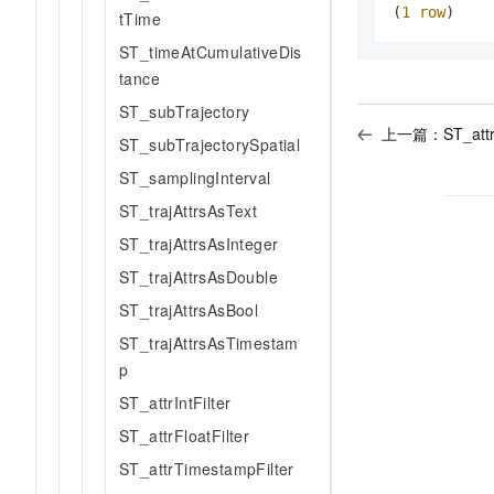
10 分钟在聊天系统中增加
(
1
row
)
tTime
专有云
ST_timeAtCumulativeDis
tance
ST_subTrajectory
上一篇：
ST_att
ST_subTrajectorySpatial
ST_samplingInterval
ST_trajAttrsAsText
ST_trajAttrsAsInteger
ST_trajAttrsAsDouble
ST_trajAttrsAsBool
ST_trajAttrsAsTimestam
p
ST_attrIntFilter
ST_attrFloatFilter
ST_attrTimestampFilter