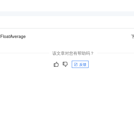
一个 AI 助手
即刻拥有 DeepSeek-R1 满血版
超强辅助，Bol
在企业官网、通讯软件中为客户提供 AI 客服
多种方案随心选，轻松解锁专属 DeepSeek
rFloatAverage
该文章对您有帮助吗？
反馈