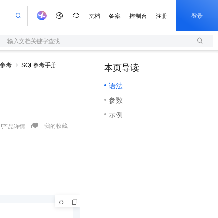
文档
备案
控制台
注册
登录
输入文档关键字查找
验
作计划
器
AI 活动
专业服务
服务伙伴合作计划
开发者社区
加入我们
服务平台百炼
阿里云 OPC 创新助力计划
QL参考
SQL参考手册
本页导读
（1）
一站式生成采购清单，支持单品或批量购买
S
S产品伙伴计划（繁花）
峰会
造的大模型服务与应用开发平台
Qwen Audio：打造专属 AI 语音助手
轻量应用服务器
一句话生成原生可编辑精美 PPT 文稿
AI 生产力先锋
Al MaaS 服务伙伴赋能合作
域名
博文
Careers
NEW
至高可申请百万元
语法
性可伸缩的云计算服务
开启高性价比 AI 编程新体验
Qwen-Audio-3.0-Realtime 端到端实时语音角色扮演
输入一句话想法, 轻松生成专业的 PPT
先锋实践拓展 AI 生产力的边界
快速构建应用程序和网站，即刻迈出上云第一步
Token 补贴，五大权
计划
海大会
伙伴信用分合作计划
商标
问答
社会招聘
参数
益加速 OPC 成功
S
eek-V4-Pro
数字证书管理服务（原SSL证书）
一键部署幻兽帕鲁游戏服务器
飞天发布时刻
HOT
划
备案
电子书
校园招聘
示例
pSeek-V4-Pro
视频创作，一键激活电商全链路生产力
全托管，含MySQL、PostgreSQL、SQL Server、MariaDB多引擎
实现全站HTTPS，呈现可信的WEB访问
一键购买专属联机服务器，轻松开启游戏
所见，即是所愿
更多支持
我的收藏
产品详情
划
公司注册
镜像站
视频生成
语音识别与合成
专属 QwenPaw
短信服务
漫剧工坊：一站式动画创作平台
AI 实训营
HOT
合作伙伴培训与认证
划
上云迁移
的智能体编程平台
站生成，高效打造优质广告素材
从聊天伙伴进化为能主动干活的本地数字员工
快速生产连贯的高质量长漫剧
从基础到进阶，Agent 创客手把手教你
国内短信简单易用，安全可靠，秒级触达，全球覆盖200+国家和地区。
e-1.1-T2V
Qwen3-TTS-Flash
lScope
我要反馈
查询合作伙伴
畅细腻的高质量视频
离线语音合成大模型，多语言方言自适应，低延迟高稳定
n Alibaba Cloud ISV 合作
代维服务
olarDB
建企业门户网站
大数据开发治理平台 DataWorks
10 分钟搭建微信、支付宝小程序
创新加速
ope
登录合作伙伴管理后台
我要建议
站，无忧落地极速上线
以可视化方式快速构建移动和 PC 门户网站
100%兼容MySQL、PostgreSQL，兼容Oracle，支持集中和分布式
高效部署网站，快速应用到小程序
Data Agent 驱动的一站式 Data+AI 开发治理平台
e-1.1-I2V
Cosyvoice-V3-Flash
安全
畅自然，细节丰富
高表现力语音合成大模型，语音克隆听感自然
我要投诉
上云场景组合购
伴
边界网络安全防护产品
漫剧创作，剧本、分镜、视频高效生成
覆盖90%+业务场景，专享组合折扣价
2V
VPN
Fun-ASR