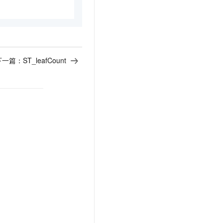
t.diy 一步搞定创意建站
构建大模型应用的安全防护体系
通过自然语言交互简化开发流程,全栈开发支持
通过阿里云安全产品对 AI 应用进行安全防护
下一篇：
ST_leafCount