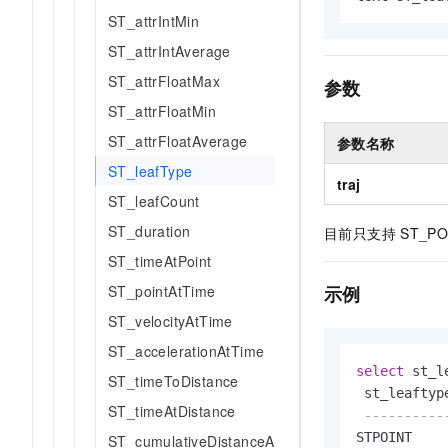
AI 产品 免费试用
网络
ST_attrIntMin
安全
云开发大赛
Tableau 订阅
1亿+ 大模型 tokens 和 
ST_attrIntAverage
可观测
入门学习赛
中间件
AI空中课堂在线直播课
140+云产品 免费试用
ST_attrFloatMax
大模型服务
参数
上云与迁云
产品新客免费试用，最长1
数据库
ST_attrFloatMin
生态解决方案
千问AI平台-Token Plan
企业出海
大模型ACA认证体验
ST_attrFloatAverage
参数名称
大数据计算
助力企业全员 AI 认知与能
行业生态解决方案
ST_leafType
政企业务
traj
媒体服务
千问AI平台-模型体验
ST_leafCount
开发者生态解决方案
在线体验全尺寸、多种模态
企业服务与云通信
ST_duration
目前只支持
ST_PO
AI 开发和 AI 应用解决
Happy 系列大模型
ST_timeAtPoint
域名与网站
ST_pointAtTime
示例
终端用户计算
ST_velocityAtTime
Serverless
ST_accelerationAtTime
大模型解决方案
select
 st_l
ST_timeToDistance
开发工具
 st_leaftype
快速部署 Dify，高效搭建 
ST_timeAtDistance
----------
迁移与运维管理
STPOINT

ST_cumulativeDistanceA