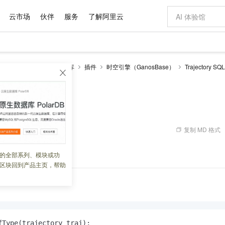
云市场
伙伴
服务
了解阿里云
AI 特惠
数据与 API
成为产品伙伴
企业增值服务
最佳实践
价格计算器
AI 场景体
基础软件
产品伙伴合
阿里云认证
市场活动
配置报价
大模型
RDS PostgreSQL数据库
插件
时空引擎（GanosBase）
Trajectory S
自助选配和估算价格
afType
新方式
域名与网站
睿译宝，AI翻译排版一步到位
智启 AI 普惠权益
产品生态集成认证中心
企业支持计划
云上春晚
千问官方 MaaS 平台，为开发者和 Agent 而生，新用户赠送 1 亿 + tokens 额度
云服务器 EC
AI Coding
阿里云Maa
2026 阿里云
为企业打
数据集
Windows
大模型认证
模型
NEW
交付可用成果
值低价云产品抢先购
提供智能易用的域名与建站服务
上传文档即自动完成翻译和格式还原
至高享 1亿+免费 tokens，加速 Al 应用落地
安全可靠、弹
智能编程，一键
产品生态伙伴
专家技术服务
云上奥运之旅
弹性计算合作
阿里云中企出
手机三要素
宝塔 Linux
全部认证
ype
价格优势
有专属领域专家
对象存储 OSS
GLM-5.2：长任务时代开源旗舰模型
阿里云 OPC 创新助力计划
云数据库 RD
即刻拥有 DeepS
AI 电商营销
产品生态伙伴工作台
企业增值服务台
云栖战略参考
云存储合作计
云栖大会
身份实名认证
CentOS
训练营
推动算力普惠，释放技术红利
的大模型服务
最高返9万
多领域专家智能体,一键组建 AI 虚拟交付团队
至高百万元 Token 补贴，加速一人公司成长
稳定、安全、高性价比、高性能的云存储服务
真正可用的 1M 上下文,一次完成代码全链路开发
轻松解锁专属 Dee
从图文生成到
复制 MD 格式
 10:32:38
云上的中国
数据库合作计
活动全景
短信
Docker
图片和
站式影视创作平台
人工智能平台 PAI
Hermes Agent，打造自进化智能体
Token Plan 模型订阅计划
Qoder
5 分钟轻松部署
AI 广告创作
企业成长
大模型
NEW
信息公告
看见新力量
云网络合作计
OCR 文字识别
JAVA
级电脑
证享300元代金券
可视化编排打通从文字构思到成片全链路闭环
一站式AI开发、训练和推理服务
自主进化，持久记忆，越用越聪明
Qwen3.8-Max 首发尝鲜，限时加量 10 倍，夜间低至2折
面向真实软件
图文、视频一
型。
的全部系列、模块或功
Kimi-K3
HappyHors
NEW
魔搭 Mode
loud
服务实践
官网公告
区块回到产品主页，帮助
Kimi 最新旗舰模型，长程编程与推理利器
让文字生成流
金融模力时刻
Salesforce O
版
发票查验
全能环境
Qoder CN
Claude Code + GStack 打造工程团队
千问办公，限时限量积分加倍
云原生数据库 P
低代码高效构
AI 建站
NEW
作计划
计划
创新中心
魔搭 ModelSc
健康状态
让AI从“聊天伙伴”进化为能干活的“数字员工”
覆盖公网/内网、递归/权威、移动APP等全场景解析服务
安装技能 GStack，拥有专属 AI 工程团队
你的AI工作搭子，覆盖日常办公高频场景
基于千问大模型等，支持代码智能生成、研发智能问答
0 代码专业建
客户案例
天气预报查询
操作系统
Deepseek-v4-pro
HappyHors
态合作计划
态智能体模型
旗舰 MoE 大模型，百万上下文与顶尖推理能力
图生视频，流
Compute
同享
容器服务 Kubernetes 版 ACK
万小智 AI 建站低至 15元/月
云防火墙
AI 短剧/漫剧
快递物流查询
WordPress
成为服务伙
高校合作
式云数据仓库
点，立即开启云上创新
提供一站式管理容器应用的 K8s 服务
送.CN域名，送备案服务码
云原生的云上
AI助力短剧
GLM-5.2
Wan2.7-T
Ubuntu
fType(trajectory traj);