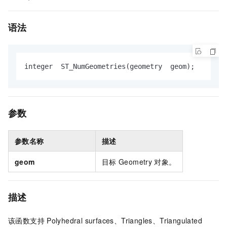
语法
integer  ST_NumGeometries(geometry  geom);
参数
参数名称
描述
geom
目标
Geometry
对象。
描述
该函数支持
Polyhedral surfaces、Triangles、Triangulated