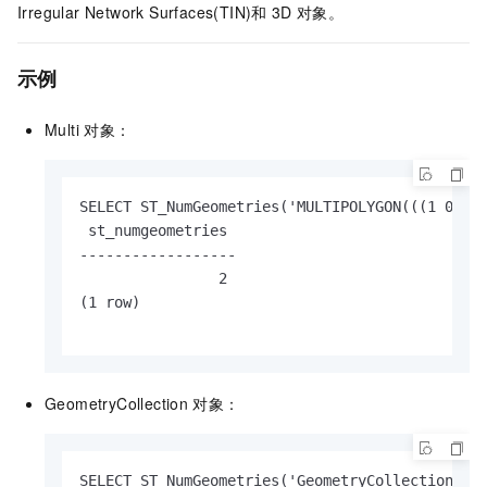
Irregular Network Surfaces(TIN)和
3D
对象。
示例
Multi
对象：
SELECT ST_NumGeometries('MULTIPOLYGON(((1 0,0 3
 st_numgeometries

------------------

                2

(1 row)

GeometryCollection
对象：
SELECT ST_NumGeometries('GeometryCollection(POI