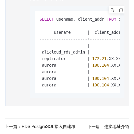
SELECT
 usename, client_addr 
FROM
 pg_sta
--------------------+----------------
                    |

 alicloud_rds_admin |

 replicator         | 
172.21
.XX.XX

 aurora             | 
100.104
.XX.XX

 aurora             |

 aurora             | 
100.104
.XX.XX

 aurora             | 
100.104
上一篇：
RDS PostgreSQL接入自建域
下一篇：
连接地址介绍