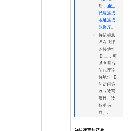
后，
通过
代理连接
地址连接
数据库
。
将鼠标悬
浮在代理
连接地址
ID
上，可
以查看当
前代理连
接地址
ID
的访问策
略（读写
属性、读
权重信
息）。
包括
读写
和
只读
。