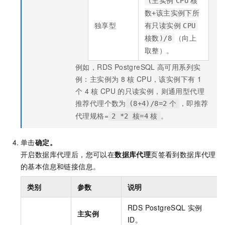
(主实例
CPU
核
数+该主实例下所
独享型
有只读实例
CPU
（向上
核数)/8
取整）。
例如，RDS PostgreSQL
高可用系列实
例：主实例为
8
核
CPU，该实例下有
1
个
4
核
CPU
的只读实例，则通用型代理
推荐代理个数为
，即推荐
(8+4)/8=2
个
代理规格=
。
2 *2 核=4
核
单击
确定。
开启数据库代理后，您可以在
数据库代理
页签看到数据库代理
的基本信息和链接信息。
类别
参数
说明
RDS PostgreSQL
实例
主实例
ID。