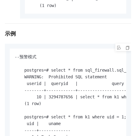
    (1 row)
示例
--预警模式

    postgres=# select * from sql_firewall.sql_fire
    WARNING:  Prohibited SQL statement

     userid |  queryid   |              query     
    --------+------------+------------------------
         10 | 3294787656 | select * from k1 where 
    (1 row)

    postgres=# select * from k1 where uid = 1;

     uid |    uname

    -----+-------------
