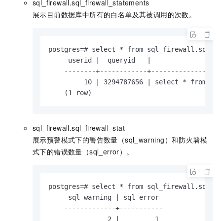
sql_firewall.sql_firewall_statements
展示目前数据库中所有的白名单及其被调用的次数。
postgres=# select * from sql_firewall.sql_fi
     userid |  queryid   |              quer
    --------+------------+------------------
         10 | 3294787656 | select * from k1 
    (1 row)
sql_firewall.sql_firewall_stat
展示预警模式下的警告数量（sql_warning）和防火墙模
式下的错误数量（sql_error）。
postgres=# select * from sql_firewall.sql_fi
     sql_warning | sql_error

    -------------+-----------

               2 |         1
