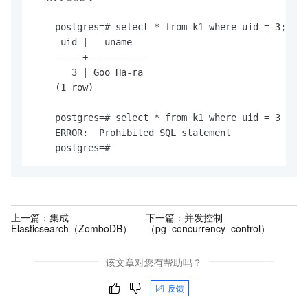
    postgres=# select * from k1 where uid = 3;

     uid |   uname

    -----+-----------

       3 | Goo Ha-ra

    (1 row)

    postgres=# select * from k1 where uid = 3 or 1
    ERROR:  Prohibited SQL statement

    postgres=#
上一篇：
集成
下一篇：
并发控制
Elasticsearch（ZomboDB）
（pg_concurrency_control）
该文章对您有帮助吗？
反馈