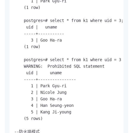
       1 | Park Gyu-ri

    (1 row)

    postgres=# select * from k1 where uid = 3;

     uid |   uname

    -----+-----------

       3 | Goo Ha-ra

    (1 row)

    postgres=# select * from k1 where uid = 3 or 1
    WARNING:  Prohibited SQL statement

     uid |     uname

    -----+----------------

       1 | Park Gyu-ri

       2 | Nicole Jung

       3 | Goo Ha-ra

       4 | Han Seung-yeon

       5 | Kang Ji-young

    (5 rows)

--防火墙模式
