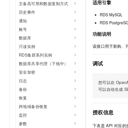
适用引擎
主备高可用和数据复制方式
AI 产品 免费试用
网络
安全
云开发大赛
Tableau 订阅
1亿+ 大模型 tokens 和 
历史事件
RDS MySQL
可观测
入门学习赛
中间件
AI空中课堂在线直播课
通知
140+云产品 免费试用
RDS PostgreS
大模型服务
上云与迁云
产品新客免费试用，最长1
账号
数据库
功能说明
生态解决方案
千问AI平台-Token Plan
数据库
企业出海
大模型ACA认证体验
大数据计算
该接口用于新购、升级
只读实例
助力企业全员 AI 认知与能
行业生态解决方案
政企业务
媒体服务
RDS集群系列实例
千问AI平台-模型体验
开发者生态解决方案
在线体验全尺寸、多种模态
调试
数据库共享代理（下线中）
企业服务与云通信
AI 开发和 AI 应用解决
安全加密
Happy 系列大模型
域名与网站
日志
您可以在
OpenA
终端用户计算
可以自动生成
S
备份
恢复
Serverless
大模型解决方案
跨地域备份恢复
开发工具
授权信息
快速部署 Dify，高效搭建 
监控
迁移与运维管理
参数
下表是
API
对应的