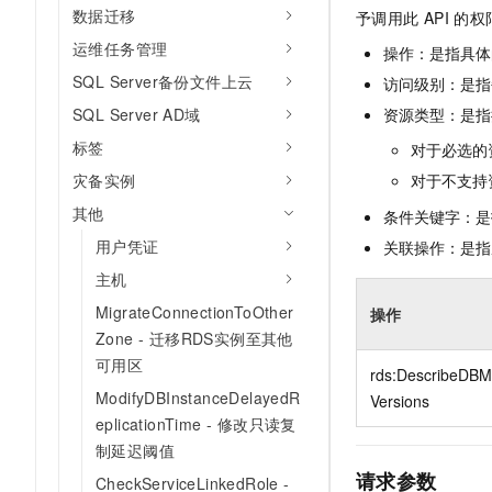
10 分钟在聊天系统中增加
数据迁移
予调用此
API
的权
专有云
运维任务管理
操作：是指具体
SQL Server备份文件上云
访问级别：是指每
资源类型：是指
SQL Server AD域
标签
对于必选的
对于不支持
灾备实例
其他
条件关键字：是
用户凭证
关联操作：是指
主机
MigrateConnectionToOther
操作
Zone - 迁移RDS实例至其他
可用区
rds:DescribeDBM
ModifyDBInstanceDelayedR
Versions
eplicationTime - 修改只读复
制延迟阈值
请求参数
CheckServiceLinkedRole -