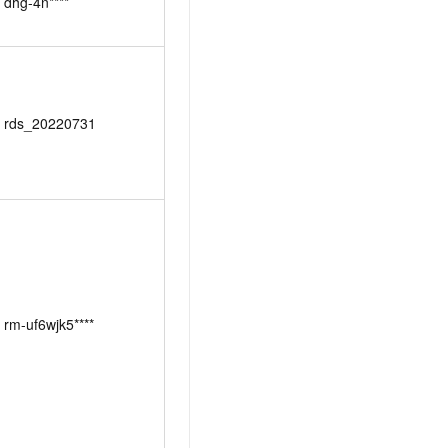
dhg-4n****
rds_20220731
rm-uf6wjk5****