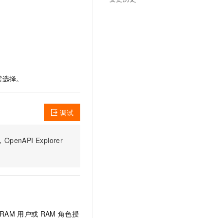
文戏情感细腻自然，动作戏激烈拳拳到肉，实现更强表演能力
支持中英文自由切换，具备更强的噪声鲁棒性
云聚AI 严选权益
SSL 证书
，一键激活高效办公新体验
精选AI产品，从模型到应用全链提效
堡垒机
AI 用量加速计划
应用
防火墙
、识别商机，让客服更高效、服务更出色。
新老同享，达量后返
千问办公
主机安全
NEW
的智能体编程平台
一站式AI生产力平台
按需选择。
AI 应用及服务市场
伶鹊
企业级人与Agent协作平台，接入和调度多个数字员工
智能客服平台，对话机器人、对话分析、智能外呼
AI 应用
调试
大模型服务平台百炼 - 全妙
大模型
应用创作平台
多模态内容创作工具，已接入 DeepSeek
PI Explorer
自然语言处理
数据标注
机器学习
息提取
与 AI 智能体进行实时音视频通话
从文本、图片、视频中提取结构化的属性信息
构建支持视频理解的 AI 音视频实时通话应用
RAM
用户或
RAM
角色授