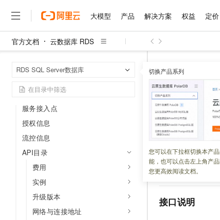
客户案例
大模型
产品
解决方案
权益
定价
安全合规
使用RAM进行访问控制
官方文档
云数据库 RDS
大模型
产品
解决方案
权益
定价
云市场
伙伴
服务
了解阿里云
精选产品
精选解决方案
普惠上云
产品定价
精选商城
成为销售伙伴
售前咨询
为什么选择阿里云
千问AI平台
开发参考
云数据库 RDS
首页
RDS SQL Server数据库
了解云产品的定价详情
切换产品系列
DescribeDBMin
大模型服务平台百炼
睿译宝，AI翻译排版一
普惠上云 官方力荐
分销伙伴
在线服务
网站建设
什么是云计算
大
RDS SQL Server API参考
大模型服务与应用平台
上传文档即自动完成翻译和
云服务器38元/年起，超
API概览
咨询伙伴
多端小程序
技术领先
Describ
云上成本管理
售后服务
千问大模型
GLM-5.2：长任务时代
官方推荐返现计划
大模型
服务接入点
大模型
精选产品
精选解决方案
Salesforce 国际版订阅
稳定可靠
管理和优化成本
多元化、高性能、安全可靠
推荐新用户得奖励，单订单
表
销售伙伴合作计划
授权信息
自助服务
友盟天域
安全合规
人工智能与机器学习
AI
文本生成
无影云电脑
Hermes Agent，打造
云工开物
流控信息
无影生态合作计划
在线服务
观测云
分析师报告
随时随地安全接入的云上超
自主进化，持久记忆，越用
高校专属算力普惠，学生认
更新时间：
2026-04-15
计算
互联网应用开发
您可以在下拉框切换本产品
API目录
Qwen3.8-Max
HOT
Salesforce On Alibaba C
工单服务
能，也可以点击左上角产品
智能体时代全能旗舰模型
Tuya 物联网平台阿里云
研究报告与白皮书
费用
云解析DNS
快速拥有专属 OpenClaw
Consulting Partner 合
大数据
容器
您更高效阅读文档。
该接口用于查询可
免费试用
短信专区
实例
蓝凌 OA
Qwen3.7-Plus
AI 大模型销售与服务生
现代化应用
存储
天池大赛
能看、能想、能动手的多模
升级版本
云原生大数据计算服务 Max
解决方案免费试用 新老
电子合同
接口说明
面向分析的企业级SaaS模
最高领取价值200元试用
安全
网络与CDN
网络与连接地址
AI 算法大赛
Qwen3-VL-Plus
畅捷通