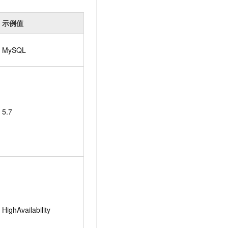
示例值
MySQL
5.7
HighAvailability