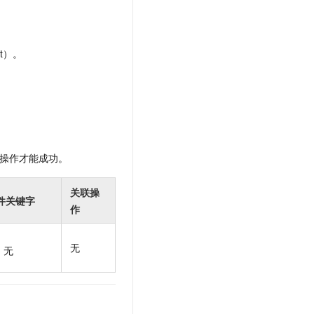
t.diy 一步搞定创意建站
构建大模型应用的安全防护体系
通过自然语言交互简化开发流程,全栈开发支持
通过阿里云安全产品对 AI 应用进行安全防护
t）。
操作才能成功。
关联操
件关键字
作
无
无