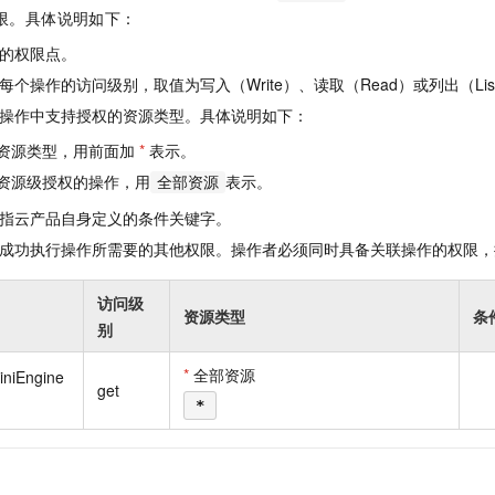
一个 AI 助手
即刻拥有 DeepSeek-R1 满血版
超强辅助，Bol
限。具体说明如下：
在企业官网、通讯软件中为客户提供 AI 客服
多种方案随心选，轻松解锁专属 DeepSeek
的权限点。
个操作的访问级别，取值为写入（Write）、读取（Read）或列出（Lis
操作中支持授权的资源类型。具体说明如下：
资源类型，用前面加
*
表示。
资源级授权的操作，用
表示。
全部资源
指云产品自身定义的条件关键字。
成功执行操作所需要的其他权限。操作者必须同时具备关联操作的权限，
访问级
资源类型
条
别
*
全部资源
iniEngine
get
*