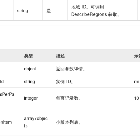
地域 ID。可调用
string
是
DescribeRegions 获取。
类型
描述
示
object
返回参数详情。
Id
string
实例 ID。
rm
sPerPa
integer
每页记录数。
10
array<objec
onItem
小版本列表。
t>