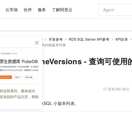
云市场
伙伴
服务
了解阿里云
AI 特惠
数据与 API
成为产品伙伴
企业增值服务
最佳实践
价格计算器
AI 场景体
基础软件
产品伙伴合
阿里云认证
市场活动
配置报价
大模型
RDS SQL Server数据库
开发参考
RDS SQL Server API参考
API目录
自助选配和估算价格
iEngineVersions - 查询可使用的内核版本列表
步到位
域名与网站
智启 AI 普惠权益
产品生态集成认证中心
企业支持计划
云上春晚
Qwen Audio：打造专属 AI 语音助手
千问官方 MaaS 平台，为开发者和 Agent 而生，新用户赠送 1 亿 + tokens 额度
云服务器 EC
一句话生成原生
AI Coding
阿里云Maa
2026 阿里云
为企业打
数据集
Windows
大模型认证
模型
NEW
NEW
格式还原
值低价云产品抢先购
提供智能易用的域名与建站服务
至高享 1亿+免费 tokens，加速 Al 应用落地
Qwen-Audio-3.0-Realtime 端到端实时语音角色扮演
安全可靠、弹
输入一句话想法,
智能编程，一键
产品生态伙伴
专家技术服务
云上奥运之旅
弹性计算合作
阿里云中企出
手机三要素
宝塔 Linux
全部认证
eDBMiniEngineVersions - 查询
价格优势
开源旗舰模型
对象存储 OSS
即刻拥有 DeepSeek-V4-Pro
阿里云 OPC 创新助力计划
云数据库 RD
一键部署幻兽
AI 电商营销
产品生态伙伴工作台
企业增值服务台
云栖战略参考
云存储合作计
云栖大会
身份实名认证
CentOS
训练营
推动算力普惠，释放技术红利
的大模型服务
最高返9万
真正可用的 1M 上下文,一次完成代码全链路开发
轻松解锁专属 DeepSeek-V4-Pro
至高百万元 Token 补贴，加速一人公司成长
稳定、安全、高性价比、高性能的云存储服务
一键购买专属
从图文生成到
云上的中国
数据库合作计
活动全景
短信
Docker
图片和
自进化智能体
人工智能平台 PAI
5 分钟轻松部署专属 QwenPaw
Token Plan 模型订阅计划
Qoder
高效搭建 AI
AI 广告创作
企业成长
大模型
NEW
HOT
信息公告
看见新力量
云网络合作计
OCR 文字识别
JAVA
级电脑
越聪明
证享300元代金券
一站式AI开发、训练和推理服务
Qwen3.8-Max 首发尝鲜，限时加量 10 倍，夜间低至2折
从聊天伙伴进化为能主动干活的本地数字员工
面向真实软件
图文、视频一
复制 MD 格式
 21:36:18
的全部系列、模块或功
Kimi-K3
HappyHors
NEW
魔搭 Mode
loud
服务实践
官网公告
区块回到产品主页，帮助
Kimi 最新旗舰模型，长程编程与推理利器
让文字生成流
金融模力时刻
Salesforce O
版
发票查验
全能环境
Qoder CN
Claude Code + GStack 打造工程团队
千问办公，限时限量积分加倍
云原生数据库 P
低代码高效构
AI 建站
NEW
作计划
用的
MySQL
或
PostgreSQL
小版本列表。
计划
创新中心
魔搭 ModelSc
健康状态
让AI从“聊天伙伴”进化为能干活的“数字员工”
覆盖公网/内网、递归/权威、移动APP等全场景解析服务
安装技能 GStack，拥有专属 AI 工程团队
你的AI工作搭子，覆盖日常办公高频场景
基于千问大模型等，支持代码智能生成、研发智能问答
0 代码专业建
客户案例
天气预报查询
操作系统
Deepseek-v4-pro
HappyHors
态合作计划
态智能体模型
旗舰 MoE 大模型，百万上下文与顶尖推理能力
图生视频，流
Compute
同享
容器服务 Kubernetes 版 ACK
万小智 AI 建站低至 15元/月
云防火墙
AI 短剧/漫剧
快递物流查询
WordPress
成为服务伙
高校合作
式云数据仓库
点，立即开启云上创新
提供一站式管理容器应用的 K8s 服务
送.CN域名，送备案服务码
云原生的云上
AI助力短剧
GLM-5.2
Wan2.7-T
Ubuntu