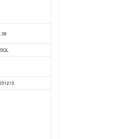
7.38
SQL
7
231213