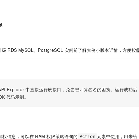
服务生态伙伴
视觉 Coding、空间感知、多模态思考等全面升级
1M上下文，专为长程任务能力而生
云工开物
企业应用
Night Plan 支持 Qwen 3.8-Max
AI 办公
NEW
Red Hat
30+ 款产品免费体验
夜间 5 折，Qwen/Meoo/TokenPlan 客户专享
AI智能应用
科研合作
ERP
堂（旗舰版）
SUSE
智能客服
QL
AI 应用构建
大模型原生
CRM
2个月
自动承接线索
建站小程序
Qoder
大模型服务平台百炼-应用模版
OA 办公系统
HOT
NEW
面向真实软件
个人版上线、团队版降价；千问3.8-Max首发发尝鲜
丰富多元化的应用模版和解决方案
 RDS MySQL、PostgreSQL 实例前了解实例小版本详情，方便
力提升
财税管理
模板建站
万有无界
大模型服务平台百炼-智能体
400电话
定制建站
的模型效果
灵活可视化地构建企业级 Agent
方案
广告营销
模板小程序
秒悟
人工智能平台 PAI
定制小程序
云端极速 AI 
新一代 AI 视频生成模型，深度适配广告营销等场景
AI Native 的算法工程平台，一站式完成建模、训练、推理服务部署
PI Explorer
中直接运行该接口，免去您计算签名的困扰。运行成功后，OpenA
APP 开发
DK
代码示例。
建站系统
AI 应用
10分钟微调：让0.6B模型媲美235B模型
多模态数据信
依托云原生高可用架构,实现Dify私有化部署
用1%尺寸在特定领域达到大模型90%以上效果
授权信息，可以在
RAM
权限策略语句的
元素中使用，用来给
Action