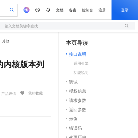
文档
备案
控制台
注册
登录
输入文档关键字查找
验
作计划
器
AI 活动
专业服务
服务伙伴合作计划
开发者社区
加入我们
服务平台百炼
阿里云 OPC 创新助力计划
其他
本页导读
（1）
一站式生成采购清单，支持单品或批量购买
S
可编辑精美 PPT 文稿
S产品伙伴计划（繁花）
峰会
造的大模型服务与应用开发平台
轻量应用服务器
Agency Agents：拥有专属领域专家
AI 生产力先锋
Al MaaS 服务伙伴赋能合作
域名
博文
Careers
至高可申请百万元
接口说明
性可伸缩的云计算服务
 轻松生成专业的 PPT
开启高性价比 AI 编程新体验
先锋实践拓展 AI 生产力的边界
快速构建应用程序和网站，即刻迈出上云第一步
多领域专家智能体,一键组建 AI 虚拟交付团队
Token 补贴，五大权
计划
海大会
伙伴信用分合作计划
商标
问答
社会招聘
可使用的内核版本列
适用引擎
益加速 OPC 成功
S
帕鲁游戏服务器
数字证书管理服务（原SSL证书）
HappyHorse 打造一站式影视创作平台
飞天发布时刻
HOT
划
备案
电子书
校园招聘
功能说明
联机服务器，轻松开启游戏
视频创作，一键激活电商全链路生产力
全托管，含MySQL、PostgreSQL、SQL Server、MariaDB多引擎
实现全站 HTTPS，呈现可信的 Web 访问
所见，即是所愿
可视化编排打通从文字构思到成片全链路闭环
更多支持
划
公司注册
镜像站
调试
视频生成
语音识别与合成
 智能体与工作流应用
短信服务
漫剧工坊：一站式动画创作平台
AI 实训营
合作伙伴培训与认证
授权信息
划
上云迁移
的智能体编程平台
站生成，高效打造优质广告素材
通过阿里云百炼高效搭建AI应用,助力高效开发
快速生产连贯的高质量长漫剧
从基础到进阶，Agent 创客手把手教你
国内短信简单易用，安全可靠，秒级触达，全球覆盖200+国家和地区。
我的收藏
产品详情
e-1.1-T2V
Qwen3-TTS-Flash
lScope
我要反馈
查询合作伙伴
请求参数
畅细腻的高质量视频
离线语音合成大模型，多语言方言自适应，低延迟高稳定
n Alibaba Cloud ISV 合作
代维服务
olarDB
建企业门户网站
大数据开发治理平台 DataWorks
10 分钟搭建微信、支付宝小程序
返回参数
创新加速
ope
登录合作伙伴管理后台
我要建议
站，无忧落地极速上线
以可视化方式快速构建移动和 PC 门户网站
100%兼容MySQL、PostgreSQL，兼容Oracle，支持集中和分布式
高效部署网站，快速应用到小程序
Data Agent 驱动的一站式 Data+AI 开发治理平台
e-1.1-I2V
Cosyvoice-V3-Flash
示例
安全
畅自然，细节丰富
高表现力语音合成大模型，语音克隆听感自然
我要投诉
上云场景组合购
伴
错误码
边界网络安全防护产品
漫剧创作，剧本、分镜、视频高效生成
覆盖90%+业务场景，专享组合折扣价
2V
VPN
Fun-ASR
变更历史