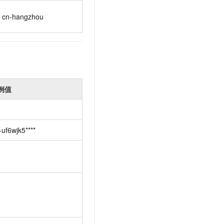
cn-hangzhou
例值
-uf6wjk5****