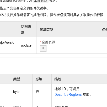
资源级授权的操作，用
表示。
全部资源
一个 AI 助手
即刻拥有 DeepSeek-R1 满血版
超强辅助，Bol
指云产品自身定义的条件关键字。
在企业官网、通讯软件中为客户提供 AI 客服
多种方案随心选，轻松解锁专属 DeepSeek
成功执行操作所需要的其他权限。操作者必须同时具备关联操作的权限，
访问级
资源类型
条
别
*
全部资源
jorVersio
update
*
类型
必填
描述
地域 ID，可调用
byte
否
DescribeRegions
获取。
ame
string
否
实例名称。