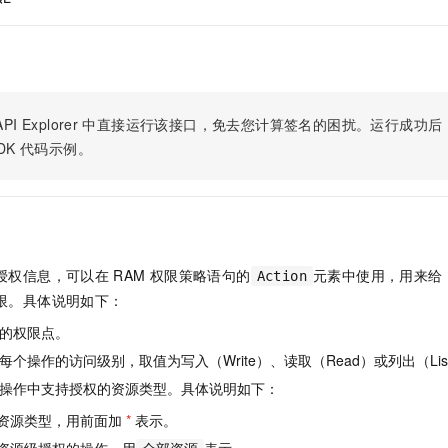
服务生态伙伴
视觉 Coding、空间感知、多模态思考等全面升级
1M上下文，专为长程任务能力而生
云工开物
企业应用
Night Plan 支持 Qwen 3.8-Max
AI 办公
NEW
Red Hat
30+ 款产品免费体验
夜间 5 折，Qwen/Meoo/TokenPlan 客户专享
AI智能应用
科研合作
ERP
堂（旗舰版）
SUSE
智能客服
AI 应用构建
大模型原生
CRM
2个月
自动承接线索
建站小程序
PI Explorer
中直接运行该接口，免去您计算签名的困扰。运行成功后，OpenA
Qoder
大模型服务平台百炼-应用模版
OA 办公系统
HOT
NEW
DK
代码示例。
面向真实软件
个人版上线、团队版降价；千问3.8-Max首发发尝鲜
丰富多元化的应用模版和解决方案
力提升
财税管理
模板建站
万有无界
大模型服务平台百炼-智能体
400电话
定制建站
的模型效果
灵活可视化地构建企业级 Agent
方案
广告营销
模板小程序
秒悟
人工智能平台 PAI
定制小程序
授权信息，可以在
RAM
权限策略语句的
元素中使用，用来给
云端极速 AI 
新一代 AI 视频生成模型，深度适配广告营销等场景
AI Native 的算法工程平台，一站式完成建模、训练、推理服务部署
Action
限。具体说明如下：
APP 开发
的权限点。
建站系统
个操作的访问级别，取值为写入（Write）、读取（Read）或列出（Lis
操作中支持授权的资源类型。具体说明如下：
AI 应用
10分钟微调：让0.6B模型媲美235B模型
多模态数据信
依托云原生高可用架构,实现Dify私有化部署
用1%尺寸在特定领域达到大模型90%以上效果
资源类型，用前面加
*
表示。