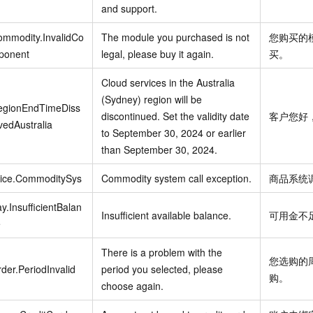
and support.
ommodity.InvalidCo
The module you purchased is not
您购买的
ponent
legal, please buy it again.
买。
Cloud services in the Australia
(Sydney) region will be
egionEndTimeDiss
discontinued. Set the validity date
客户您好
vedAustralia
to September 30, 2024 or earlier
than September 30, 2024.
rice.CommoditySys
Commodity system call exception.
商品系统
y.InsufficientBalan
Insufficient available balance.
可用金不
e
There is a problem with the
您选购的
der.PeriodInvalid
period you selected, please
购。
choose again.