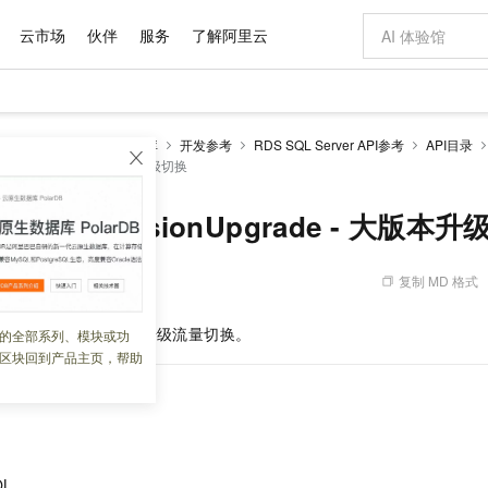
云市场
伙伴
服务
了解阿里云
AI 特惠
数据与 API
成为产品伙伴
企业增值服务
最佳实践
价格计算器
AI 场景体
基础软件
产品伙伴合
阿里云认证
市场活动
配置报价
大模型
RDS SQL Server数据库
开发参考
RDS SQL Server API参考
API目录
自助选配和估算价格
rVersionUpgrade - 大版本升级切换
新方式
域名与网站
睿译宝，AI翻译排版一步到位
智启 AI 普惠权益
产品生态集成认证中心
企业支持计划
云上春晚
千问官方 MaaS 平台，为开发者和 Agent 而生，新用户赠送 1 亿 + tokens 额度
云服务器 EC
AI Coding
阿里云Maa
2026 阿里云
为企业打
数据集
Windows
大模型认证
模型
NEW
交付可用成果
值低价云产品抢先购
提供智能易用的域名与建站服务
上传文档即自动完成翻译和格式还原
至高享 1亿+免费 tokens，加速 Al 应用落地
安全可靠、弹
智能编程，一键
产品生态伙伴
专家技术服务
云上奥运之旅
弹性计算合作
阿里云中企出
手机三要素
宝塔 Linux
全部认证
verMajorVersionUpgrade - 大版本
价格优势
有专属领域专家
对象存储 OSS
GLM-5.2：长任务时代开源旗舰模型
阿里云 OPC 创新助力计划
云数据库 RD
即刻拥有 DeepS
AI 电商营销
产品生态伙伴工作台
企业增值服务台
云栖战略参考
云存储合作计
云栖大会
身份实名认证
CentOS
训练营
推动算力普惠，释放技术红利
的大模型服务
最高返9万
多领域专家智能体,一键组建 AI 虚拟交付团队
至高百万元 Token 补贴，加速一人公司成长
稳定、安全、高性价比、高性能的云存储服务
真正可用的 1M 上下文,一次完成代码全链路开发
轻松解锁专属 Dee
从图文生成到
复制 MD 格式
 21:49:36
云上的中国
数据库合作计
活动全景
短信
Docker
图片和
站式影视创作平台
人工智能平台 PAI
Hermes Agent，打造自进化智能体
Token Plan 模型订阅计划
Qoder
5 分钟轻松部署
AI 广告创作
企业成长
大模型
NEW
信息公告
看见新力量
云网络合作计
OCR 文字识别
JAVA
级电脑
证享300元代金券
可视化编排打通从文字构思到成片全链路闭环
一站式AI开发、训练和推理服务
自主进化，持久记忆，越用越聪明
Qwen3.8-Max 首发尝鲜，限时加量 10 倍，夜间低至2折
面向真实软件
图文、视频一
SQL
的零停机大版本升级流量切换。
的全部系列、模块或功
Kimi-K3
HappyHors
NEW
魔搭 Mode
loud
服务实践
官网公告
区块回到产品主页，帮助
Kimi 最新旗舰模型，长程编程与推理利器
让文字生成流
金融模力时刻
Salesforce O
版
发票查验
全能环境
Qoder CN
Claude Code + GStack 打造工程团队
千问办公，限时限量积分加倍
云原生数据库 P
低代码高效构
AI 建站
NEW
作计划
计划
创新中心
魔搭 ModelSc
健康状态
让AI从“聊天伙伴”进化为能干活的“数字员工”
覆盖公网/内网、递归/权威、移动APP等全场景解析服务
安装技能 GStack，拥有专属 AI 工程团队
你的AI工作搭子，覆盖日常办公高频场景
基于千问大模型等，支持代码智能生成、研发智能问答
0 代码专业建
客户案例
天气预报查询
操作系统
Deepseek-v4-pro
HappyHors
态合作计划
态智能体模型
旗舰 MoE 大模型，百万上下文与顶尖推理能力
图生视频，流
Compute
同享
容器服务 Kubernetes 版 ACK
万小智 AI 建站低至 15元/月
云防火墙
AI 短剧/漫剧
快递物流查询
WordPress
成为服务伙
高校合作
式云数据仓库
点，立即开启云上创新
提供一站式管理容器应用的 K8s 服务
送.CN域名，送备案服务码
云原生的云上
AI助力短剧
GLM-5.2
Wan2.7-T
Ubuntu
QL