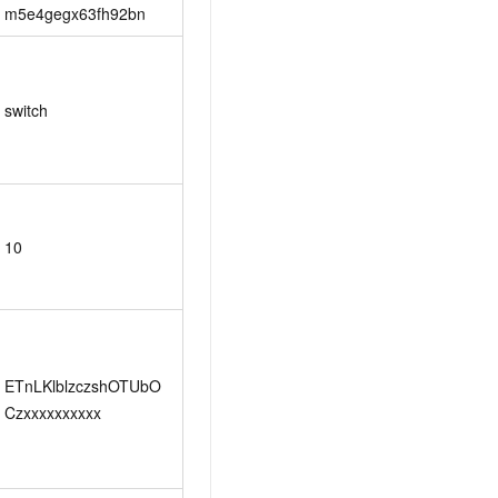
m5e4gegx63fh92bn
switch
10
ETnLKlblzczshOTUbO
Czxxxxxxxxxx