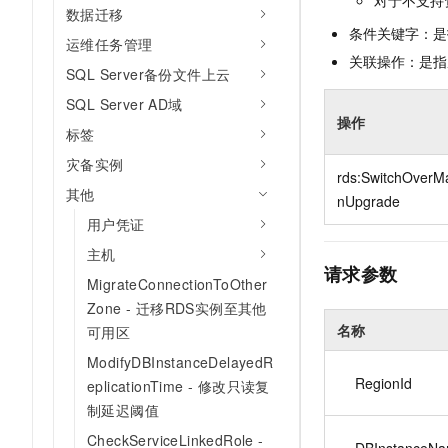
对于不支持
10 分钟在聊天系统中增加
数据迁移
专有云
条件关键字：是
运维任务管理
关联操作：是指
SQL Server备份文件上云
SQL Server AD域
操作
标签
灾备实例
rds:SwitchOverMa
其他
nUpgrade
用户凭证
主机
请求参数
MigrateConnectionToOther
Zone - 迁移RDS实例至其他
名称
可用区
ModifyDBInstanceDelayedR
RegionId
eplicationTime - 修改只读复
制延迟阈值
CheckServiceLinkedRole -
DBInstanceN