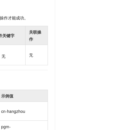
t.diy 一步搞定创意建站
构建大模型应用的安全防护体系
通过自然语言交互简化开发流程,全栈开发支持
通过阿里云安全产品对 AI 应用进行安全防护
操作才能成功。
关联操
件关键字
作
无
无
示例值
cn-hangzhou
pgm-