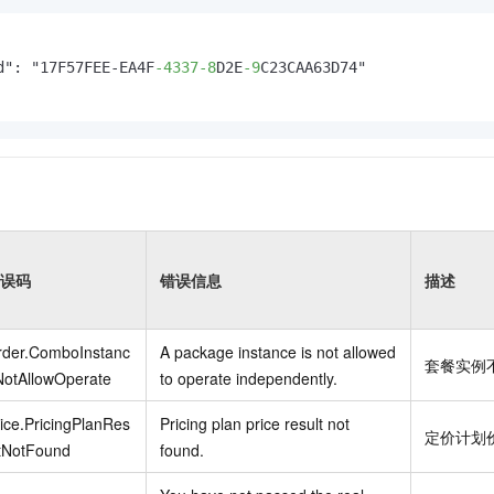
d": "17F57FEE-EA4F
-4337
-8
D2E
-9
C23CAA63D74"

误码
错误信息
描述
rder.ComboInstanc
A package instance is not allowed
套餐实例
NotAllowOperate
to operate independently.
ice.PricingPlanRes
Pricing plan price result not
定价计划
ltNotFound
found.