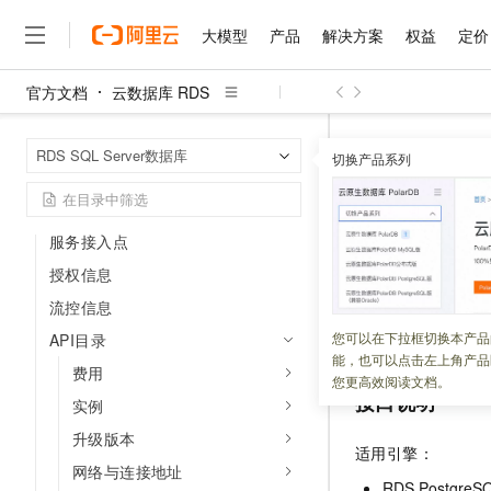
客户案例
大模型
产品
解决方案
权益
定价
安全合规
使用RAM进行访问控制
官方文档
云数据库 RDS
大模型
产品
解决方案
权益
定价
云市场
伙伴
服务
了解阿里云
精选产品
精选解决方案
普惠上云
产品定价
精选商城
成为销售伙伴
售前咨询
为什么选择阿里云
千问AI平台
开发参考
云数据库 RDS
首页
RDS SQL Server数据库
了解云产品的定价详情
切换产品系列
SwitchOverMajo
大模型服务平台百炼
千问办公，解锁你的工作
普惠上云 官方力荐
分销伙伴
在线服务
网站建设
什么是云计算
大
RDS SQL Server API参考
大模型服务与应用平台
企业级Agent产品，直接
云服务器38元/年起，超
API概览
咨询伙伴
多端小程序
技术领先
SwitchO
云上成本管理
售后服务
千问大模型
Agency Agents：拥
官方推荐返现计划
大模型
服务接入点
大模型
精选产品
精选解决方案
Salesforce 国际版订阅
稳定可靠
管理和优化成本
多元化、高性能、安全可靠
推荐新用户得奖励，单订单
销售伙伴合作计划
授权信息
自助服务
更新时间：
2026-04-15
友盟天域
安全合规
人工智能与机器学习
AI
文本生成
无影云电脑
HappyHorse 打造一
云工开物
流控信息
无影生态合作计划
在线服务
观测云
分析师报告
随时随地安全接入的云上超
高校专属算力普惠，学生认
计算
互联网应用开发
用于
RDS Postgre
您可以在下拉框切换本产品
API目录
Qwen3.8-Max
HOT
Salesforce On Alibaba C
工单服务
能，也可以点击左上角产品
智能体时代全能旗舰模型
Tuya 物联网平台阿里云
研究报告与白皮书
费用
云解析DNS
快速拥有专属 OpenClaw
Consulting Partner 合
大数据
容器
您更高效阅读文档。
免费试用
短信专区
接口说明
实例
蓝凌 OA
Qwen3.7-Plus
AI 大模型销售与服务生
现代化应用
存储
天池大赛
能看、能想、能动手的多模
升级版本
云原生大数据计算服务 Max
解决方案免费试用 新老
电子合同
适用引擎：
面向分析的企业级SaaS模
最高领取价值200元试用
安全
网络与CDN
网络与连接地址
AI 算法大赛
Qwen3-VL-Plus
畅捷通
RDS PostgreS