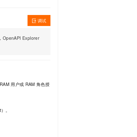
文戏情感细腻自然，动作戏激烈拳拳到肉，实现更强表演能力
支持中英文自由切换，具备更强的噪声鲁棒性
云聚AI 严选权益
SSL 证书
，一键激活高效办公新体验
精选AI产品，从模型到应用全链提效
堡垒机
调试
AI 用量加速计划
应用
防火墙
、识别商机，让客服更高效、服务更出色。
新老同享，达量后返
PI Explorer
千问办公
主机安全
NEW
的智能体编程平台
一站式AI生产力平台
AI 应用及服务市场
伶鹊
企业级人与Agent协作平台，接入和调度多个数字员工
智能客服平台，对话机器人、对话分析、智能外呼
AI 应用
大模型服务平台百炼 - 全妙
大模型
RAM
用户或
RAM
角色授
应用创作平台
多模态内容创作工具，已接入 DeepSeek
自然语言处理
数据标注
t）。
机器学习
息提取
与 AI 智能体进行实时音视频通话
从文本、图片、视频中提取结构化的属性信息
构建支持视频理解的 AI 音视频实时通话应用