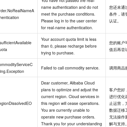
You have not passed the real-
name authentication and do not
您还未通
rder.NoRealNameA
meet the purchase conditions.
条件，请
hentication
Please log in to the user center
认证。
for real-name authentication.
Your account quota limit is less
sufficientAvailable
您的账户
than 0, please recharge before
uota
值后再尝
trying to purchase.
ommodityServiceC
Failed to call commodity service.
调用商品
ling.Exception
Dear customer, Alibaba Cloud
plans to optimize and adjust the
客户您好
current region. Cloud services in
进行优化
egionDissolvedEO
this region will cease operations.
止运营，
You are currently unable to
数据迁移
operate new purchase orders.
无法操作
Thank you for your understanding
解与支持