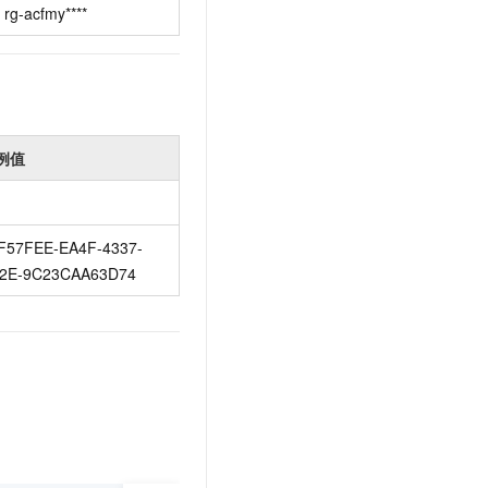
rg-acfmy****
例值
F57FEE-EA4F-4337-
2E-9C23CAA63D74