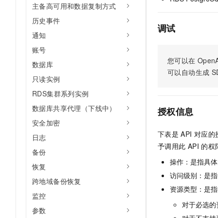
主备高可用和数据复制方式
AI 产品 免费试用
网络
安全
云开发大赛
Tableau 订阅
1亿+ 大模型 tokens 和 
历史事件
调试
可观测
入门学习赛
中间件
AI空中课堂在线直播课
通知
140+云产品 免费试用
大模型服务
上云与迁云
产品新客免费试用，最长1
账号
数据库
生态解决方案
您可以在
OpenA
千问AI平台-Token Plan
数据库
企业出海
大模型ACA认证体验
大数据计算
可以自动生成
S
只读实例
助力企业全员 AI 认知与能
行业生态解决方案
政企业务
媒体服务
RDS集群系列实例
千问AI平台-模型体验
开发者生态解决方案
在线体验全尺寸、多种模态
数据库共享代理（下线中）
企业服务与云通信
授权信息
AI 开发和 AI 应用解决
安全加密
Happy 系列大模型
域名与网站
下表是
API
对应的
日志
予调用此
API
的权
终端用户计算
备份
操作：是指具体
恢复
Serverless
大模型解决方案
访问级别：是指每
跨地域备份恢复
开发工具
资源类型：是指
快速部署 Dify，高效搭建 
监控
对于必选的
迁移与运维管理
参数