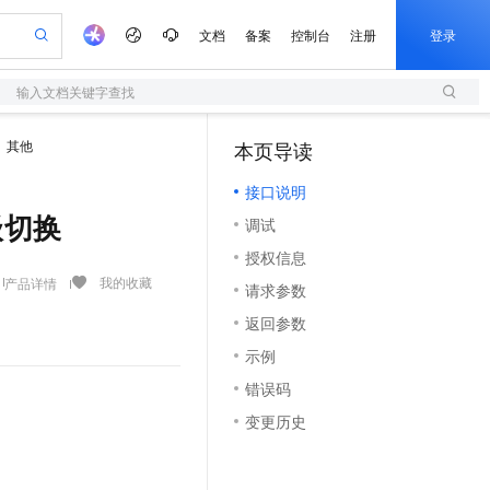
文档
备案
控制台
注册
登录
输入文档关键字查找
验
作计划
器
AI 活动
专业服务
服务伙伴合作计划
开发者社区
加入我们
服务平台百炼
阿里云 OPC 创新助力计划
其他
本页导读
（1）
一站式生成采购清单，支持单品或批量购买
S
S产品伙伴计划（繁花）
峰会
造的大模型服务与应用开发平台
Qwen Audio：打造专属 AI 语音助手
轻量应用服务器
一句话生成原生可编辑精美 PPT 文稿
AI 生产力先锋
Al MaaS 服务伙伴赋能合作
域名
博文
Careers
NEW
至高可申请百万元
接口说明
性可伸缩的云计算服务
开启高性价比 AI 编程新体验
Qwen-Audio-3.0-Realtime 端到端实时语音角色扮演
输入一句话想法, 轻松生成专业的 PPT
先锋实践拓展 AI 生产力的边界
快速构建应用程序和网站，即刻迈出上云第一步
Token 补贴，五大权
计划
海大会
伙伴信用分合作计划
商标
问答
社会招聘
升级切换
调试
益加速 OPC 成功
S
eek-V4-Pro
数字证书管理服务（原SSL证书）
一键部署幻兽帕鲁游戏服务器
飞天发布时刻
HOT
划
备案
电子书
校园招聘
授权信息
pSeek-V4-Pro
视频创作，一键激活电商全链路生产力
全托管，含MySQL、PostgreSQL、SQL Server、MariaDB多引擎
实现全站HTTPS，呈现可信的WEB访问
一键购买专属联机服务器，轻松开启游戏
所见，即是所愿
更多支持
我的收藏
产品详情
划
公司注册
镜像站
请求参数
视频生成
语音识别与合成
专属 QwenPaw
短信服务
漫剧工坊：一站式动画创作平台
AI 实训营
HOT
合作伙伴培训与认证
返回参数
划
上云迁移
的智能体编程平台
站生成，高效打造优质广告素材
从聊天伙伴进化为能主动干活的本地数字员工
快速生产连贯的高质量长漫剧
从基础到进阶，Agent 创客手把手教你
国内短信简单易用，安全可靠，秒级触达，全球覆盖200+国家和地区。
e-1.1-T2V
Qwen3-TTS-Flash
lScope
我要反馈
查询合作伙伴
示例
畅细腻的高质量视频
离线语音合成大模型，多语言方言自适应，低延迟高稳定
n Alibaba Cloud ISV 合作
代维服务
olarDB
建企业门户网站
大数据开发治理平台 DataWorks
10 分钟搭建微信、支付宝小程序
错误码
创新加速
ope
登录合作伙伴管理后台
我要建议
站，无忧落地极速上线
以可视化方式快速构建移动和 PC 门户网站
100%兼容MySQL、PostgreSQL，兼容Oracle，支持集中和分布式
高效部署网站，快速应用到小程序
Data Agent 驱动的一站式 Data+AI 开发治理平台
e-1.1-I2V
Cosyvoice-V3-Flash
变更历史
安全
畅自然，细节丰富
高表现力语音合成大模型，语音克隆听感自然
我要投诉
上云场景组合购
伴
边界网络安全防护产品
漫剧创作，剧本、分镜、视频高效生成
覆盖90%+业务场景，专享组合折扣价
2V
VPN
Fun-ASR