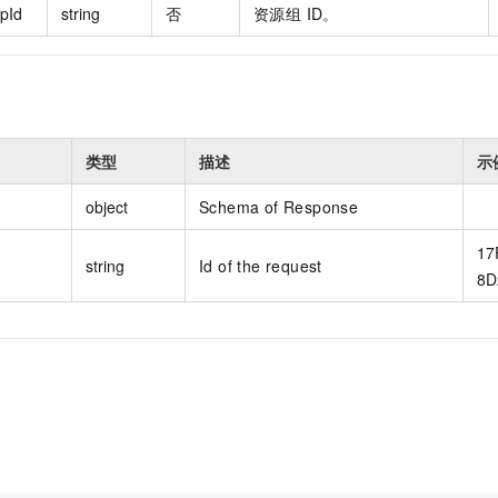
pId
string
否
资源组 ID。
类型
描述
示
object
Schema of Response
17
string
Id of the request
8D