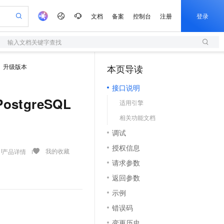
文档
备案
控制台
注册
登录
输入文档关键字查找
验
作计划
器
AI 活动
专业服务
服务伙伴合作计划
开发者社区
加入我们
服务平台百炼
阿里云 OPC 创新助力计划
升级版本
本页导读
（1）
一站式生成采购清单，支持单品或批量购买
S
io：打造专属 AI 语音助手
S产品伙伴计划（繁花）
峰会
造的大模型服务与应用开发平台
轻量应用服务器
一句话生成原生可编辑精美 PPT 文稿
AI 生产力先锋
Al MaaS 服务伙伴赋能合作
域名
博文
Careers
至高可申请百万元
接口说明
性可伸缩的云计算服务
开启高性价比 AI 编程新体验
Qwen-Audio-3.0-Realtime 端到端实时语音角色扮演
输入一句话想法, 轻松生成专业的 PPT
先锋实践拓展 AI 生产力的边界
快速构建应用程序和网站，即刻迈出上云第一步
Token 补贴，五大权
计划
海大会
伙伴信用分合作计划
商标
问答
社会招聘
PostgreSQL
适用引擎
益加速 OPC 成功
S
eek-V4-Pro
数字证书管理服务（原SSL证书）
一键部署幻兽帕鲁游戏服务器
飞天发布时刻
HOT
划
备案
电子书
校园招聘
相关功能文档
pSeek-V4-Pro
视频创作，一键激活电商全链路生产力
全托管，含MySQL、PostgreSQL、SQL Server、MariaDB多引擎
实现全站HTTPS，呈现可信的WEB访问
一键购买专属联机服务器，轻松开启游戏
所见，即是所愿
更多支持
划
公司注册
镜像站
调试
视频生成
语音识别与合成
专属 QwenPaw
短信服务
漫剧工坊：一站式动画创作平台
AI 实训营
HOT
合作伙伴培训与认证
授权信息
划
上云迁移
的智能体编程平台
站生成，高效打造优质广告素材
从聊天伙伴进化为能主动干活的本地数字员工
快速生产连贯的高质量长漫剧
从基础到进阶，Agent 创客手把手教你
国内短信简单易用，安全可靠，秒级触达，全球覆盖200+国家和地区。
我的收藏
产品详情
e-1.1-T2V
Qwen3-TTS-Flash
lScope
我要反馈
查询合作伙伴
请求参数
畅细腻的高质量视频
离线语音合成大模型，多语言方言自适应，低延迟高稳定
n Alibaba Cloud ISV 合作
代维服务
olarDB
建企业门户网站
大数据开发治理平台 DataWorks
10 分钟搭建微信、支付宝小程序
返回参数
创新加速
ope
登录合作伙伴管理后台
我要建议
站，无忧落地极速上线
以可视化方式快速构建移动和 PC 门户网站
100%兼容MySQL、PostgreSQL，兼容Oracle，支持集中和分布式
高效部署网站，快速应用到小程序
Data Agent 驱动的一站式 Data+AI 开发治理平台
e-1.1-I2V
Cosyvoice-V3-Flash
示例
安全
畅自然，细节丰富
高表现力语音合成大模型，语音克隆听感自然
我要投诉
上云场景组合购
伴
错误码
边界网络安全防护产品
漫剧创作，剧本、分镜、视频高效生成
覆盖90%+业务场景，专享组合折扣价
2V
VPN
Fun-ASR
变更历史