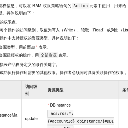
一个 AI 助手
即刻拥有 DeepSeek-R1 满血版
超强辅助，Bol
授权信息，可以在
RAM
权限策略语句的
元素中使用，用来给
Action
在企业官网、通讯软件中为客户提供 AI 客服
多种方案随心选，轻松解锁专属 DeepSeek
限。具体说明如下：
的权限点。
个操作的访问级别，取值为写入（Write）、读取（Read）或列出（Lis
操作中支持授权的资源类型。具体说明如下：
资源类型，用前面加
*
表示。
资源级授权的操作，用
表示。
全部资源
指云产品自身定义的条件关键字。
成功执行操作所需要的其他权限。操作者必须同时具备关联操作的权限，
访问级
资源类型
条
别
*
DBInstance
acs:rds:*:
nstanceMa
update
{#accountId}:dbinstance/{#DBI