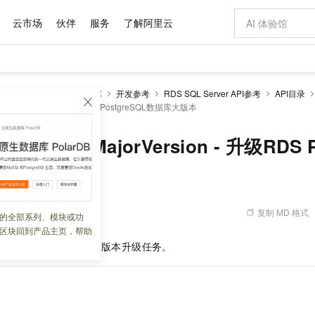
云市场
伙伴
服务
了解阿里云
AI 特惠
数据与 API
成为产品伙伴
企业增值服务
最佳实践
价格计算器
AI 场景体
基础软件
产品伙伴合
阿里云认证
市场活动
配置报价
大模型
RDS SQL Server数据库
开发参考
RDS SQL Server API参考
API目录
自助选配和估算价格
nceMajorVersion - 升级RDS PostgreSQL数据库大版本
新方式
域名与网站
睿译宝，AI翻译排版一步到位
智启 AI 普惠权益
产品生态集成认证中心
企业支持计划
云上春晚
千问官方 MaaS 平台，为开发者和 Agent 而生，新用户赠送 1 亿 + tokens 额度
云服务器 EC
Qwen Aud
AI Coding
阿里云Maa
2026 阿里云
为企业打
数据集
Windows
大模型认证
模型
NEW
NEW
交付可用成果
值低价云产品抢先购
提供智能易用的域名与建站服务
上传文档即自动完成翻译和格式还原
至高享 1亿+免费 tokens，加速 Al 应用落地
安全可靠、弹
智能编程，一键
产品生态伙伴
专家技术服务
云上奥运之旅
弹性计算合作
阿里云中企出
手机三要素
宝塔 Linux
全部认证
BInstanceMajorVersion - 升级RDS 
价格优势
有专属领域专家
对象存储 OSS
GLM-5.2：长任务时代开源旗舰模型
阿里云 OPC 创新助力计划
云数据库 RD
即刻拥有 DeepS
AI 电商营销
产品生态伙伴工作台
企业增值服务台
云栖战略参考
云存储合作计
云栖大会
身份实名认证
CentOS
训练营
推动算力普惠，释放技术红利
的大模型服务
最高返9万
多领域专家智能体,一键组建 AI 虚拟交付团队
至高百万元 Token 补贴，加速一人公司成长
稳定、安全、高性价比、高性能的云存储服务
真正可用的 1M 上下文,一次完成代码全链路开发
轻松解锁专属 Dee
从图文生成到
版本
云上的中国
数据库合作计
活动全景
短信
Docker
图片和
站式影视创作平台
人工智能平台 PAI
Hermes Agent，打造自进化智能体
Token Plan 模型订阅计划
Qoder
5 分钟轻松部署
AI 广告创作
企业成长
大模型
NEW
信息公告
看见新力量
云网络合作计
OCR 文字识别
JAVA
级电脑
证享300元代金券
可视化编排打通从文字构思到成片全链路闭环
一站式AI开发、训练和推理服务
自主进化，持久记忆，越用越聪明
Qwen3.8-Max 首发尝鲜，限时加量 10 倍，夜间低至2折
面向真实软件
图文、视频一
复制 MD 格式
 18:42:13
的全部系列、模块或功
Kimi-K3
HappyHors
NEW
魔搭 Mode
loud
服务实践
官网公告
区块回到产品主页，帮助
Kimi 最新旗舰模型，长程编程与推理利器
让文字生成流
金融模力时刻
Salesforce O
版
发票查验
全能环境
Qoder CN
Claude Code + GStack 打造工程团队
千问办公，限时限量积分加倍
云原生数据库 P
低代码高效构
AI 建站
NEW
作计划
S PostgreSQL
实例大版本升级任务。
计划
创新中心
魔搭 ModelSc
健康状态
让AI从“聊天伙伴”进化为能干活的“数字员工”
覆盖公网/内网、递归/权威、移动APP等全场景解析服务
安装技能 GStack，拥有专属 AI 工程团队
你的AI工作搭子，覆盖日常办公高频场景
基于千问大模型等，支持代码智能生成、研发智能问答
0 代码专业建
客户案例
天气预报查询
操作系统
Deepseek-v4-pro
HappyHors
态合作计划
态智能体模型
旗舰 MoE 大模型，百万上下文与顶尖推理能力
图生视频，流
Compute
同享
容器服务 Kubernetes 版 ACK
万小智 AI 建站低至 15元/月
云防火墙
AI 短剧/漫剧
快递物流查询
WordPress
成为服务伙
高校合作
式云数据仓库
点，立即开启云上创新
提供一站式管理容器应用的 K8s 服务
送.CN域名，送备案服务码
云原生的云上
AI助力短剧
GLM-5.2
Wan2.7-T
Ubuntu