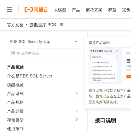
大模型
产品
解决方案
权益
定价
官方文档
云数据库 RDS
大模型
产品
解决方案
权益
定价
云市场
伙伴
服务
了解阿里云
精选产品
精选解决方案
普惠上云
产品定价
精选商城
成为销售伙伴
售前咨询
为什么选择阿里云
千问AI平台
云数据库 RDS
首页
RDS SQL Server数据库
了解云产品的定价详情
切换产品系列
UpgradeDBInsta
大模型服务平台百炼
千问办公，解锁你的工作
普惠上云 官方力荐
分销伙伴
在线服务
网站建设
什么是云计算
大
大模型服务与应用平台
企业级Agent产品，直接
云服务器38元/年起，超
咨询伙伴
多端小程序
技术领先
UpgradeD
云上成本管理
售后服务
千问大模型
Agency Agents：拥
官方推荐返现计划
大模型
大模型
精选产品
精选解决方案
Salesforce 国际版订阅
稳定可靠
产品概述
管理和优化成本
多元化、高性能、安全可靠
推荐新用户得奖励，单订单
数据库大
销售伙伴合作计划
自助服务
什么是RDS SQL Server
友盟天域
安全合规
人工智能与机器学习
AI
文本生成
无影云电脑
HappyHorse 打造一
云工开物
无影生态合作计划
在线服务
功能概览
观测云
分析师报告
随时随地安全接入的云上超
高校专属算力普惠，学生认
更新时间：
2026-04-15
计算
互联网应用开发
您可以在下拉框切换本产品
Qwen3.8-Max
HOT
产品系列
Salesforce On Alibaba C
工单服务
能，也可以点击左上角产品
智能体时代全能旗舰模型
Tuya 物联网平台阿里云
研究报告与白皮书
云解析DNS
快速拥有专属 OpenClaw
Consulting Partner 合
大数据
容器
产品规格
您更高效阅读文档。
该接口用于发起
RD
免费试用
短信专区
蓝凌 OA
Qwen3.7-Plus
产品计费
AI 大模型销售与服务生
现代化应用
存储
天池大赛
能看、能想、能动手的多模
云原生大数据计算服务 Max
解决方案免费试用 新老
电子合同
接口说明
存储类型
面向分析的企业级SaaS模
最高领取价值200元试用
安全
网络与CDN
AI 算法大赛
Qwen3-VL-Plus
使用限制
畅捷通