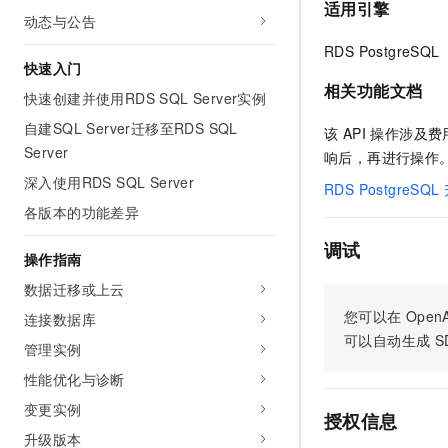
适用引擎
AI 产品 免费试用
网络
动态与公告
安全
云开发大赛
Tableau 订阅
1亿+ 大模型 tokens 和 
RDS PostgreSQL
可观测
入门学习赛
中间件
AI空中课堂在线直播课
快速入门
140+云产品 免费试用
大模型服务
相关功能文档
快速创建并使用RDS SQL Server实例
上云与迁云
产品新客免费试用，最长1
数据库
生态解决方案
自建SQL Server迁移至RDS SQL
千问AI平台-Token Plan
该 API 操作涉
企业出海
大模型ACA认证体验
大数据计算
Server
响后，再进行操作
助力企业全员 AI 认知与能
行业生态解决方案
政企业务
深入使用RDS SQL Server
媒体服务
RDS PostgreS
千问AI平台-模型体验
开发者生态解决方案
各版本的功能差异
在线体验全尺寸、多种模态
企业服务与云通信
AI 开发和 AI 应用解决
调试
Happy 系列大模型
操作指南
域名与网站
数据迁移或上云
终端用户计算
您可以在
OpenA
连接数据库
可以自动生成
S
Serverless
管理实例
大模型解决方案
性能优化与诊断
开发工具
快速部署 Dify，高效搭建 
变更实例
授权信息
迁移与运维管理
升级版本