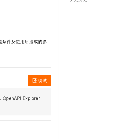
文戏情感细腻自然，动作戏激烈拳拳到肉，实现更强表演能力
支持中英文自由切换，具备更强的噪声鲁棒性
云聚AI 严选权益
SSL 证书
，一键激活高效办公新体验
精选AI产品，从模型到应用全链提效
堡垒机
AI 用量加速计划
应用
防火墙
、识别商机，让客服更高效、服务更出色。
新老同享，达量后返
千问办公
主机安全
NEW
前提条件及使用后造成的影
的智能体编程平台
一站式AI生产力平台
AI 应用及服务市场
伶鹊
企业级人与Agent协作平台，接入和调度多个数字员工
智能客服平台，对话机器人、对话分析、智能外呼
AI 应用
大模型服务平台百炼 - 全妙
调试
大模型
应用创作平台
多模态内容创作工具，已接入 DeepSeek
自然语言处理
PI Explorer
数据标注
机器学习
息提取
与 AI 智能体进行实时音视频通话
从文本、图片、视频中提取结构化的属性信息
构建支持视频理解的 AI 音视频实时通话应用