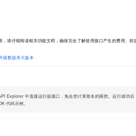
服务生态伙伴
视觉 Coding、空间感知、多模态思考等全面升级
1M上下文，专为长程任务能力而生
云工开物
企业应用
Night Plan 支持 Qwen 3.8-Max
AI 办公
NEW
Red Hat
30+ 款产品免费体验
夜间 5 折，Qwen/Meoo/TokenPlan 客户专享
AI智能应用
科研合作
ERP
堂（旗舰版）
SUSE
智能客服
AI 应用构建
大模型原生
CRM
2个月
自动承接线索
建站小程序
Qoder
大模型服务平台百炼-应用模版
OA 办公系统
HOT
NEW
及费用，请仔细阅读相关功能文档，确保完全了解使用接口产生的费用、
面向真实软件
个人版上线、团队版降价；千问3.8-Max首发发尝鲜
丰富多元化的应用模版和解决方案
。
力提升
财税管理
模板建站
QL 升级数据库大版本
万有无界
大模型服务平台百炼-智能体
400电话
定制建站
的模型效果
灵活可视化地构建企业级 Agent
方案
广告营销
模板小程序
秒悟
人工智能平台 PAI
定制小程序
云端极速 AI 
新一代 AI 视频生成模型，深度适配广告营销等场景
AI Native 的算法工程平台，一站式完成建模、训练、推理服务部署
APP 开发
PI Explorer
中直接运行该接口，免去您计算签名的困扰。运行成功后，OpenA
DK
代码示例。
建站系统
AI 应用
10分钟微调：让0.6B模型媲美235B模型
多模态数据信
依托云原生高可用架构,实现Dify私有化部署
用1%尺寸在特定领域达到大模型90%以上效果