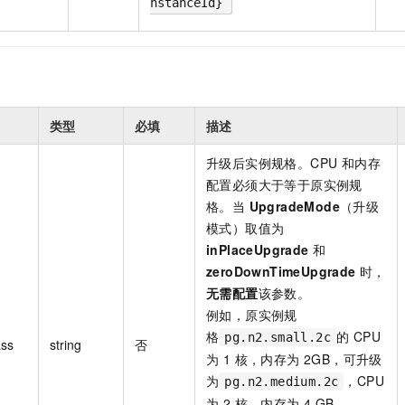
nstanceId}
类型
必填
描述
升级后实例规格。CPU 和内存
配置必须大于等于原实例规
格。当
UpgradeMode
（升级
模式）取值为
inPlaceUpgrade
和
zeroDownTimeUpgrade
时，
无需配置
该参数。
例如，原实例规
格
的 CPU
pg.n2.small.2c
ass
string
否
为 1 核，内存为 2GB，可升级
为
，CPU
pg.n2.medium.2c
为 2 核，内存为 4 GB。