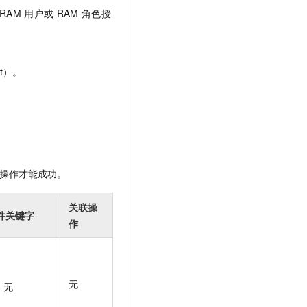
t.diy 一步搞定创意建站
构建大模型应用的安全防护体系
RAM
用户或
RAM
角色授
通过自然语言交互简化开发流程,全栈开发支持
通过阿里云安全产品对 AI 应用进行安全防护
t）。
操作才能成功。
关联操
件关键字
作
无
无