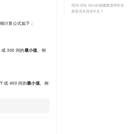
文戏情感细腻自然，动作戏激烈拳拳到肉，实现更强表演能力
支持中英文自由切换，具备更强的噪声鲁棒性
云聚AI 严选权益
RDS SQL Server创建数据库时名
SSL 证书
称是否支持含中文？
，一键激活高效办公新体验
精选AI产品，从模型到应用全链提效
堡垒机
细计算公式如下：
AI 用量加速计划
应用
防火墙
、识别商机，让客服更高效、服务更出色。
新老同享，达量后返
千问办公
主机安全
NEW
的智能体编程平台
一站式AI生产力平台
X
或
300
间的
最小值
。例
AI 应用及服务市场
伶鹊
企业级人与Agent协作平台，接入和调度多个数字员工
智能客服平台，对话机器人、对话分析、智能外呼
AI 应用
大模型服务平台百炼 - 全妙
大模型
应用创作平台
多模态内容创作工具，已接入 DeepSeek
Y
或
400
间的
最小值
。例
自然语言处理
数据标注
。
机器学习
息提取
与 AI 智能体进行实时音视频通话
从文本、图片、视频中提取结构化的属性信息
构建支持视频理解的 AI 音视频实时通话应用