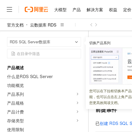
大模型
产品
解决方案
权益
定价
官方文档
云数据库 RDS
大模型
产品
解决方案
权益
定价
云市场
伙伴
服务
了解阿里云
精选产品
精选解决方案
普惠上云
产品定价
精选商城
成为销售伙伴
售前咨询
为什么选择阿里云
千问AI平台
云数据库 RDS
首页
RDS SQL Server数据库
了解云产品的定价详情
切换产品系列
大模型服务平台百炼
睿译宝，AI翻译排版一
普惠上云 官方力荐
分销伙伴
在线服务
网站建设
什么是云计算
大
大模型服务与应用平台
上传文档即自动完成翻译和
云服务器38元/年起，超
创建数据
咨询伙伴
多端小程序
技术领先
云上成本管理
售后服务
千问大模型
GLM-5.2：长任务时代
官方推荐返现计划
大模型
大模型
精选产品
精选解决方案
Salesforce 国际版订阅
稳定可靠
产品概述
管理和优化成本
多元化、高性能、安全可靠
推荐新用户得奖励，单订单
更新时间：
2026-07-15
销售伙伴合作计划
自助服务
什么是RDS SQL Server
友盟天域
安全合规
人工智能与机器学习
AI
文本生成
无影云电脑
Hermes Agent，打造
云工开物
创建
RDS SQL Ser
无影生态合作计划
在线服务
功能概览
观测云
分析师报告
随时随地安全接入的云上超
自主进化，持久记忆，越用
高校专属算力普惠，学生认
计算
互联网应用开发
您可以在下拉框切换本产品
Qwen3.8-Max
基本流程，并了解
HOT
产品系列
Salesforce On Alibaba C
工单服务
能，也可以点击左上角产品
智能体时代全能旗舰模型
Tuya 物联网平台阿里云
研究报告与白皮书
云解析DNS
快速拥有专属 OpenClaw
Consulting Partner 合
大数据
容器
产品规格
您更高效阅读文档。
免费试用
短信专区
前提条件
蓝凌 OA
Qwen3.7-Plus
产品计费
AI 大模型销售与服务生
现代化应用
存储
天池大赛
能看、能想、能动手的多模
云原生大数据计算服务 Max
解决方案免费试用 新老
电子合同
存储类型
已
创建
RDS SQL S
面向分析的企业级SaaS模
最高领取价值200元试用
安全
网络与CDN
AI 算法大赛
Qwen3-VL-Plus
使用限制
畅捷通