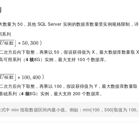
服务生态伙伴
视觉 Coding、空间感知、多模态思考等全面升级
1M上下文，专为长程任务能力而生
云工开物
企业应用
Night Plan 支持 Qwen 3.8-Max
AI 办公
NEW
制
Red Hat
30+ 款产品免费体验
夜间 5 折，Qwen/Meoo/TokenPlan 客户专享
AI智能应用
科研合作
ERP
堂（旗舰版）
SUSE
大数量为
50，其他
SQL Server
实例的数据库数量受实例规格限制，详
智能客服
AI 应用构建
大模型原生
CRM
2个月
自动承接线索
用系列
建站小程序
Qoder
大模型服务平台百炼-应用模版
OA 办公系统
HOT
NEW
面向真实软件
个人版上线、团队版降价；千问3.8-Max首发发尝鲜
丰富多元化的应用模版和解决方案
力提升
财税管理
模板建站
二次方后向下取整，再乘以
50，假设获得值为
X，最大数据库数量取
万有无界
高可用系列（
4
核
8G）实例，最大支持
100
个数据库。
大模型服务平台百炼-智能体
400电话
定制建站
的模型效果
灵活可视化地构建企业级 Agent
方案
广告营销
模板小程序
秒悟
人工智能平台 PAI
定制小程序
云端极速 AI 
新一代 AI 视频生成模型，深度适配广告营销等场景
AI Native 的算法工程平台，一站式完成建模、训练、推理服务部署
二次方后向下取整，再乘以
100，假设获得值为
Y，最大数据库数量取
基础系列（
4
核
8G）实例，最大支持
200
个数据库。
APP 开发
建站系统
公式中
min
指取数据区间内最小值。例如：min{100，300}取值为
100
AI 应用
10分钟微调：让0.6B模型媲美235B模型
多模态数据信
依托云原生高可用架构,实现Dify私有化部署
用1%尺寸在特定领域达到大模型90%以上效果