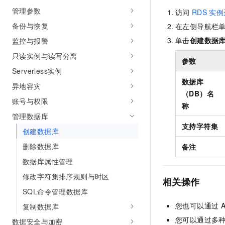
10 分钟在聊天系统中增加
管理参数
专有云
访问
RDS
实例
备份与恢复
在左侧导航栏
单击
创建数据
监控与报警
只读实例与读写分离
参数
Serverless实例
数据库
异地容灾
（DB）名
账号与权限
称
管理数据库
支持字符集
创建数据库
删除数据库
备注
数据库属性管理
修改字符集排序规则与时区
相关操作
SQL命令管理数据库
您也可以通过
复制数据库
您可以通过多
数据安全与加密