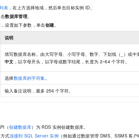
一个 AI 助手
即刻拥有 DeepSeek-R1 满血版
超强辅助，Bol
列表
，在上方选择地域，然后单击目标实例
ID。
在企业官网、通讯软件中为客户提供 AI 客服
多种方案随心选，轻松解锁专属 DeepSeek
单击
数据库管理
。
库
，设置如下参数，单击
创建
。
说明
填写数据库名称。由大写字母、小写字母、数字、下划线（_）或中
中文
，以字母开头，以字母或数字结尾，长度为
2~64
个字符。
选择
数据库的字符集
。
输入备注说明，最多
256
个字符。
API（
创建数据库
）为
RDS
实例创建数据库。
种方式
连接到
SQL Server
实例
（例如通过数据管理
DMS、SSMS
客户