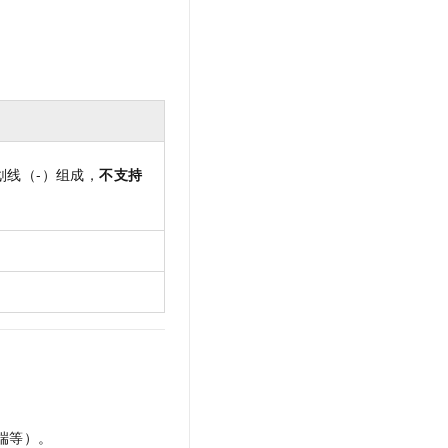
t.diy 一步搞定创意建站
构建大模型应用的安全防护体系
通过自然语言交互简化开发流程,全栈开发支持
通过阿里云安全产品对 AI 应用进行安全防护
划线（-）组成，
不支持
端等）。