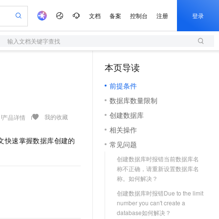
文档
备案
控制台
注册
登录
输入文档关键字查找
验
作计划
器
AI 活动
专业服务
服务伙伴合作计划
开发者社区
加入我们
服务平台百炼
阿里云 OPC 创新助力计划
本页导读
（1）
一站式生成采购清单，支持单品或批量购买
S
可编辑精美 PPT 文稿
S产品伙伴计划（繁花）
峰会
造的大模型服务与应用开发平台
轻量应用服务器
Agency Agents：拥有专属领域专家
AI 生产力先锋
Al MaaS 服务伙伴赋能合作
域名
博文
Careers
至高可申请百万元
前提条件
性可伸缩的云计算服务
 轻松生成专业的 PPT
开启高性价比 AI 编程新体验
先锋实践拓展 AI 生产力的边界
快速构建应用程序和网站，即刻迈出上云第一步
多领域专家智能体,一键组建 AI 虚拟交付团队
Token 补贴，五大权
计划
海大会
伙伴信用分合作计划
商标
问答
社会招聘
数据库数量限制
益加速 OPC 成功
S
帕鲁游戏服务器
数字证书管理服务（原SSL证书）
HappyHorse 打造一站式影视创作平台
飞天发布时刻
HOT
划
备案
电子书
校园招聘
创建数据库
联机服务器，轻松开启游戏
视频创作，一键激活电商全链路生产力
全托管，含MySQL、PostgreSQL、SQL Server、MariaDB多引擎
实现全站HTTPS，呈现可信的WEB访问
所见，即是所愿
可视化编排打通从文字构思到成片全链路闭环
我的收藏
产品详情
更多支持
划
公司注册
镜像站
相关操作
视频生成
语音识别与合成
 智能体与工作流应用
短信服务
漫剧工坊：一站式动画创作平台
AI 实训营
文快速掌握数据库创建的
合作伙伴培训与认证
常见问题
划
上云迁移
的智能体编程平台
站生成，高效打造优质广告素材
通过阿里云百炼高效搭建AI应用,助力高效开发
快速生产连贯的高质量长漫剧
从基础到进阶，Agent 创客手把手教你
国内短信简单易用，安全可靠，秒级触达，全球覆盖200+国家和地区。
e-1.1-T2V
Qwen3-TTS-Flash
lScope
我要反馈
查询合作伙伴
创建数据库时报错当前数据库名
畅细腻的高质量视频
离线语音合成大模型，多语言方言自适应，低延迟高稳定
n Alibaba Cloud ISV 合作
代维服务
olarDB
建企业门户网站
大数据开发治理平台 DataWorks
10 分钟搭建微信、支付宝小程序
称不正确，请重新设置数据库名
创新加速
ope
登录合作伙伴管理后台
我要建议
站，无忧落地极速上线
以可视化方式快速构建移动和 PC 门户网站
100%兼容MySQL、PostgreSQL，兼容Oracle，支持集中和分布式
高效部署网站，快速应用到小程序
Data Agent 驱动的一站式 Data+AI 开发治理平台
称。如何解决？
e-1.1-I2V
Cosyvoice-V3-Flash
安全
畅自然，细节丰富
高表现力语音合成大模型，语音克隆听感自然
创建数据库时报错Due to the limit
我要投诉
上云场景组合购
伴
number you can't create a
边界网络安全防护产品
漫剧创作，剧本、分镜、视频高效生成
覆盖90%+业务场景，专享组合折扣价
2V
VPN
Fun-ASR
database如何解决？