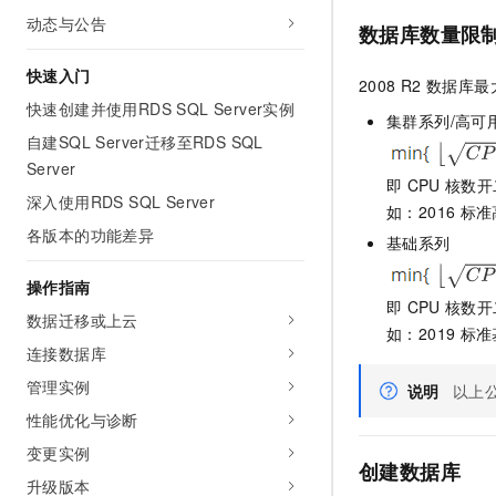
AI 产品 免费试用
网络
动态与公告
安全
云开发大赛
数据库数量限
Tableau 订阅
1亿+ 大模型 tokens 和 
可观测
入门学习赛
中间件
AI空中课堂在线直播课
快速入门
2008 R2
数据库最
140+云产品 免费试用
大模型服务
快速创建并使用RDS SQL Server实例
上云与迁云
产品新客免费试用，最长1
数据库
集群系列/高可
生态解决方案
自建SQL Server迁移至RDS SQL
千问AI平台-Token Plan
企业出海
大模型ACA认证体验
大数据计算
Server
助力企业全员 AI 认知与能
行业生态解决方案
即
CPU
核数开
政企业务
深入使用RDS SQL Server
媒体服务
如：2016
标准
千问AI平台-模型体验
开发者生态解决方案
各版本的功能差异
在线体验全尺寸、多种模态
基础系列
企业服务与云通信
AI 开发和 AI 应用解决
Happy 系列大模型
操作指南
域名与网站
即
CPU
核数开
数据迁移或上云
如：2019
标准
终端用户计算
连接数据库
Serverless
管理实例
大模型解决方案
说明
以上
性能优化与诊断
开发工具
快速部署 Dify，高效搭建 
变更实例
创建数据库
迁移与运维管理
升级版本