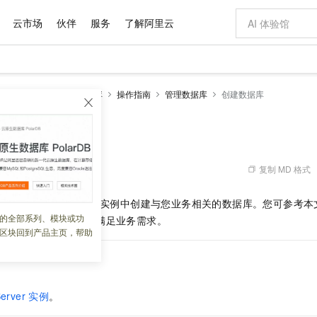
云市场
伙伴
服务
了解阿里云
AI 特惠
数据与 API
成为产品伙伴
企业增值服务
最佳实践
价格计算器
AI 场景体
基础软件
产品伙伴合
阿里云认证
市场活动
配置报价
大模型
RDS SQL Server数据库
操作指南
管理数据库
创建数据库
自助选配和估算价格
步到位
域名与网站
智启 AI 普惠权益
产品生态集成认证中心
企业支持计划
云上春晚
Qwen Audio：打造专属 AI 语音助手
千问官方 MaaS 平台，为开发者和 Agent 而生，新用户赠送 1 亿 + tokens 额度
云服务器 EC
一句话生成原生
AI Coding
阿里云Maa
2026 阿里云
为企业打
数据集
Windows
大模型认证
模型
NEW
NEW
格式还原
值低价云产品抢先购
提供智能易用的域名与建站服务
至高享 1亿+免费 tokens，加速 Al 应用落地
Qwen-Audio-3.0-Realtime 端到端实时语音角色扮演
安全可靠、弹
输入一句话想法,
智能编程，一键
库
产品生态伙伴
专家技术服务
云上奥运之旅
弹性计算合作
阿里云中企出
手机三要素
宝塔 Linux
全部认证
价格优势
开源旗舰模型
对象存储 OSS
即刻拥有 DeepSeek-V4-Pro
阿里云 OPC 创新助力计划
云数据库 RD
一键部署幻兽
AI 电商营销
产品生态伙伴工作台
企业增值服务台
云栖战略参考
云存储合作计
云栖大会
身份实名认证
CentOS
训练营
推动算力普惠，释放技术红利
的大模型服务
最高返9万
真正可用的 1M 上下文,一次完成代码全链路开发
轻松解锁专属 DeepSeek-V4-Pro
至高百万元 Token 补贴，加速一人公司成长
稳定、安全、高性价比、高性能的云存储服务
一键购买专属
从图文生成到
复制 MD 格式
 12:29:54
云上的中国
数据库合作计
活动全景
短信
Docker
图片和
自进化智能体
人工智能平台 PAI
5 分钟轻松部署专属 QwenPaw
Token Plan 模型订阅计划
Qoder
高效搭建 AI
AI 广告创作
企业成长
大模型
NEW
HOT
信息公告
ver
实例后，您需要在实例中创建与您业务相关的数据库。您可参考本
看见新力量
云网络合作计
OCR 文字识别
JAVA
级电脑
越聪明
证享300元代金券
一站式AI开发、训练和推理服务
Qwen3.8-Max 首发尝鲜，限时加量 10 倍，夜间低至2折
从聊天伙伴进化为能主动干活的本地数字员工
面向真实软件
图文、视频一
的全部系列、模块或功
Kimi-K3
HappyHors
如何规划数据库数量以满足业务需求。
NEW
魔搭 Mode
loud
服务实践
官网公告
区块回到产品主页，帮助
Kimi 最新旗舰模型，长程编程与推理利器
让文字生成流
金融模力时刻
Salesforce O
版
发票查验
全能环境
Qoder CN
Claude Code + GStack 打造工程团队
千问办公，限时限量积分加倍
云原生数据库 P
低代码高效构
AI 建站
NEW
作计划
计划
创新中心
魔搭 ModelSc
健康状态
让AI从“聊天伙伴”进化为能干活的“数字员工”
覆盖公网/内网、递归/权威、移动APP等全场景解析服务
安装技能 GStack，拥有专属 AI 工程团队
你的AI工作搭子，覆盖日常办公高频场景
基于千问大模型等，支持代码智能生成、研发智能问答
0 代码专业建
客户案例
天气预报查询
操作系统
Deepseek-v4-pro
HappyHors
态合作计划
态智能体模型
旗舰 MoE 大模型，百万上下文与顶尖推理能力
图生视频，流
Compute
同享
容器服务 Kubernetes 版 ACK
万小智 AI 建站低至 15元/月
云防火墙
AI 短剧/漫剧
快递物流查询
WordPress
成为服务伙
高校合作
erver
实例
。
式云数据仓库
点，立即开启云上创新
提供一站式管理容器应用的 K8s 服务
送.CN域名，送备案服务码
云原生的云上
AI助力短剧
GLM-5.2
Wan2.7-T
Ubuntu