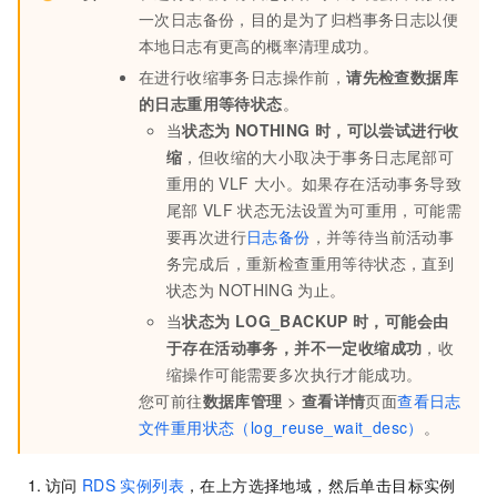
一次日志备份，目的是为了归档事务日志以便
本地日志有更高的概率清理成功。
在进行收缩事务日志操作前，
请先检查数据库
的日志重用等待状态
。
当
状态为
NOTHING
时，可以尝试进行收
缩
，但收缩的大小取决于事务日志尾部可
重用的
VLF
大小。如果存在活动事务导致
尾部
VLF
状态无法设置为可重用，可能需
要再次进行
日志备份
，并等待当前活动事
务完成后，重新检查重用等待状态，直到
状态为
NOTHING
为止。
当
状态为
LOG_BACKUP
时，可能会由
于存在活动事务，并不一定收缩成功
，收
缩操作可能需要多次执行才能成功。
您可前往
数据库管理
>
查看详情
页面
查看日志
文件重用状态（log_reuse_wait_desc）
。
访问
RDS
实例列表
，在上方选择地域，然后单击目标实例