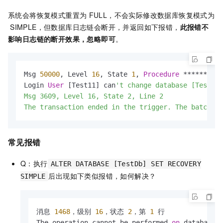
系统会将恢复模式重置为
FULL，不会实际修改数据库恢复模式为
SIMPLE，但数据库日志链会断开，并返回如下报错，
此报错不
影响日志链的断开效果，忽略即可
。
Msg 
50000
, Level 
16
, State 
1
, 
Procedure
*
*
*
*
*
*
, Li
Login 
User
 [Test11] can
't change database [TestDb]
Msg 3609, Level 16, State 2, Line 2

The transaction ended in the trigger. The batch ha
常见报错
Q：执行
ALTER DATABASE [TestDb] SET RECOVERY
后出现如下类似报错，如何解决？
SIMPLE
消息 
1468
，级别 
16
，状态 
2
，第 
1
 行

The operation cannot be performed 
on
 database 