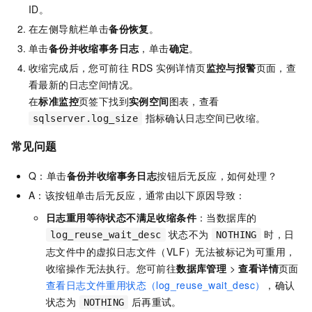
ID。
在左侧导航栏单击
备份恢复
。
单击
备份并收缩事务日志
，单击
确定
。
收缩完成后，您可前往
RDS
实例详情页
监控与报警
页面，查
看最新的日志空间情况。
在
标准监控
页签下找到
实例空间
图表，查看
指标确认日志空间已收缩。
sqlserver.log_size
常见问题
Q：单击
备份并收缩事务日志
按钮后无反应，如何处理？
A：该按钮单击后无反应，通常由以下原因导致：
日志重用等待状态不满足收缩条件
：当数据库的
状态不为
时，日
log_reuse_wait_desc
NOTHING
志文件中的虚拟日志文件（VLF）无法被标记为可重用，
收缩操作无法执行。您可前往
数据库管理
>
查看详情
页面
查看日志文件重用状态（log_reuse_wait_desc）
，确认
状态为
后再重试。
NOTHING