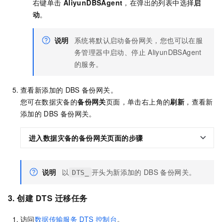
右键单击
AliyunDBSAgent
，在弹出的列表中选择
启
动
。
说明
系统将默认启动备份网关，您也可以在服
务管理器中启动、停止
AliyunDBSAgent
的服务。
查看新添加的
DBS
备份网关。
您可在数据灾备的
备份网关
页面，单击右上角的
刷新
，查看新
添加的
DBS
备份网关。
进入数据灾备的
备份网关
页面的步骤
说明
以
开头为新添加的
DBS
备份网关。
DTS_
3. 创建
DTS
迁移任务
访问
数据传输服务
DTS
控制台
。