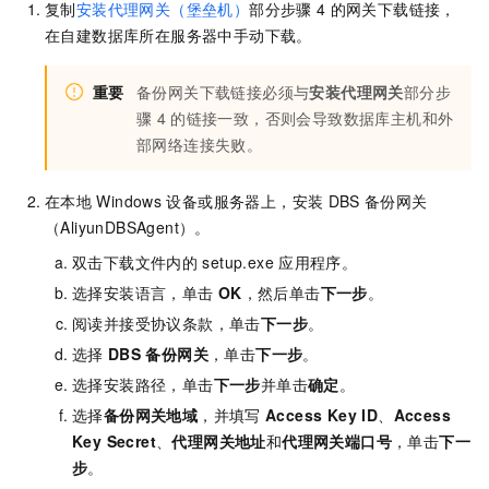
复制
安装代理网关（堡垒机）
部分步骤
4
的网关下载链接，
在自建数据库所在服务器中手动下载。
重要
备份网关下载链接必须与
安装代理网关
部分步
骤
4
的链接一致，否则会导致数据库主机和外
部网络连接失败。
在本地
Windows
设备或服务器上，安装
DBS
备份网关
（AliyunDBSAgent）。
双击下载文件内的
setup.exe
应用程序。
选择安装语言，单击
OK
，然后单击
下一步
。
阅读并接受协议条款，单击
下一步
。
选择
DBS
备份网关
，单击
下一步
。
选择安装路径，单击
下一步
并单击
确定
。
选择
备份网关地域
，并填写
Access Key ID
、
Access
Key Secret
、
代理网关地址
和
代理网关端口号
，单击
下一
步
。