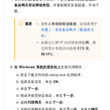
备份网关所在网络类型
，并复制网关安装链接，手动下
载。
重要
请务必
单独保留该链接
，后续将用于
步骤二：安装备份网关（数据库主
机）
。
如通过公网
IP
访问请选择
公网
，通
过阿里云专线访问选择
ECS
私
网/VPC
。
在
Windows
系统的堡垒机上
安装代理网关。
双击下载文件内的
setup.exe
应用程序。
选择安装语言，单击
OK
。
单击
下一步
。
阅读并接受协议条款，单击
下一步
。
选择
代理网关
，单击
下一步
。
选择代理网关安装路径，单击
下一步
，并单击
确定
。