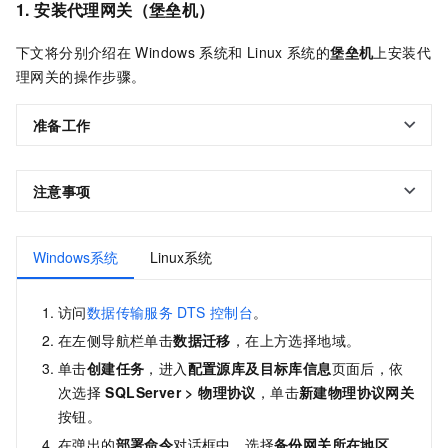
1. 安装代理网关（堡垒机）
下文将分别介绍在
Windows
系统和
Linux
系统的
堡垒机
上安装代
理网关的操作步骤。
准备工作
注意事项
Windows系统
Linux系统
访问
数据传输服务
DTS
控制台
。
在左侧导航栏单击
数据迁移
，在上方选择地域。
单击
创建任务
，进入
配置源库及目标库信息
页面后，依
次选择
SQLServer
>
物理协议
，单击
新建物理协议网关
按钮。
在弹出的
部署命令
对话框中，选择
备份网关所在地区
、