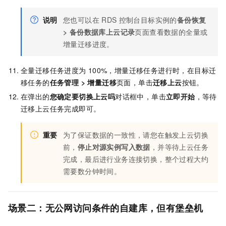
说明
您也可以在
RDS
控制台目标实例的
备份恢复
>
备份数据库上云记录
页面查看数据的全量或
增量迁移进度。
全量迁移任务进度为
100%，增量迁移任务进行时，在目标迁
移任务的
任务管理
>
增量迁移
页面，单击
迁移上云
按钮。
在弹出的
您确定要切换上云吗
对话框中，单击
立即开始
，等待
迁移上云任务完成即可。
重要
为了保证数据的一致性，请您在触发上云切换
前，
停止对源实例写入数据
，并等待上云任务
完成，最后进行业务连接切换，整个过程大约
需要数分钟时间。
场景二：无公网访问条件的自建库，但有堡垒机