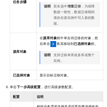
任务步骤
说明
若未选中
增量迁移
，为保障
数据一致性，数据迁移期间
请勿在源实例中写入新的数
据。
在
源库对象
框中单击待迁移的对象，然
后单击
将其移动到
已选择对象
框。
源库对象
说明
支持迁移单库或多库或整个
实例。
已选择对象
显示目标迁移对象。
单击
下一步高级配置
，进行高级参数配置。
配置
说明
根据业务需求选择是否设置告警并接收告