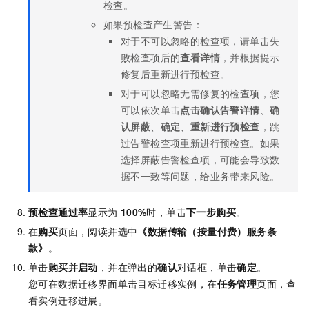
检查。
如果预检查产生警告：
对于不可以忽略的检查项，请单击失
败检查项后的
查看详情
，并根据提示
修复后重新进行预检查。
对于可以忽略无需修复的检查项，您
可以依次单击
点击确认告警详情
、
确
认屏蔽
、
确定
、
重新进行预检查
，跳
过告警检查项重新进行预检查。如果
选择屏蔽告警检查项，可能会导致数
据不一致等问题，给业务带来风险。
预检查通过率
显示为
100%
时，单击
下一步购买
。
在
购买
页面，阅读并选中
《数据传输（按量付费）服务条
款》
。
单击
购买并启动
，并在弹出的
确认
对话框，单击
确定
。
您可在数据迁移界面单击目标迁移实例，在
任务管理
页面，查
看实例迁移进展。