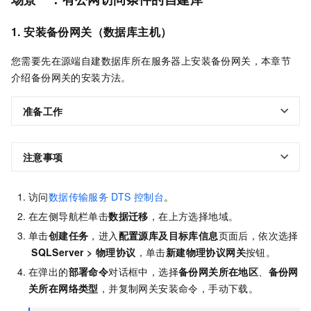
1. 安装备份网关（数据库主机）
您需要先在源端自建数据库所在服务器上安装备份网关，本章节
介绍备份网关的安装方法。
准备工作
注意事项
访问
数据传输服务
DTS
控制台
。
在左侧导航栏单击
数据迁移
，在上方选择地域。
单击
创建任务
，进入
配置源库及目标库信息
页面后，依次选择
SQLServer
>
物理协议
，单击
新建物理协议网关
按钮。
在弹出的
部署命令
对话框中，选择
备份网关所在地区
、
备份网
关所在网络类型
，并复制网关安装命令，手动下载。