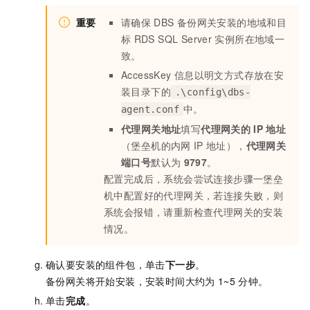
重要
请确保
DBS
备份网关安装的地域和目
标
RDS SQL Server
实例所在地域一
致。
AccessKey
信息以明文方式存放在安
装目录下的
.\config\dbs-
中。
agent.conf
代理网关地址
填写
代理网关的
IP
地址
（堡垒机的内网
IP
地址），
代理网关
端口号
默认为
9797
。
配置完成后，系统会尝试连接步骤一堡垒
机中配置好的代理网关，若连接失败，则
系统会报错，请重新检查代理网关的安装
情况。
确认要安装的组件包，单击
下一步
。
备份网关将开始安装，安装时间大约为
1~5
分钟。
单击
完成
。