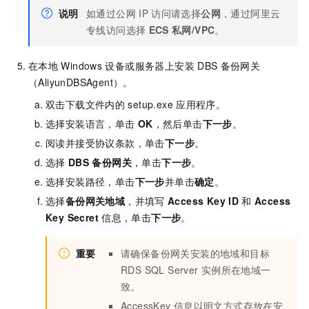
说明
如通过公网
IP
访问请选择
公网
，通过阿里云
专线访问选择
ECS
私网/VPC
。
在本地
Windows
设备或服务器上安装
DBS
备份网关
（AliyunDBSAgent）。
双击下载文件内的
setup.exe
应用程序。
选择安装语言，单击
OK
，然后单击
下一步
。
阅读并接受协议条款，单击
下一步
。
选择
DBS
备份网关
，单击
下一步
。
选择安装路径，单击
下一步
并单击
确定
。
选择
备份网关地域
，并填写
Access Key ID
和
Access
Key Secret
信息，单击
下一步
。
重要
请确保备份网关安装的地域和目标
RDS SQL Server
实例所在地域一
致。
AccessKey
信息以明文方式存放在安