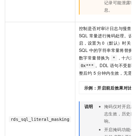
记录可能泄露密
息。
控制是否对审计日志与慢查询
SQL 常量进行掩码处理。设置
启，设置为 0（默认）时关
SQL 中的字符串常量将替换
数字常量替换为
，十六进
*
。DDL 语句不受影
0x***
整后约 5 分钟内生效，无需
示例：开启前后效果对比
说明
掩码仅对开启后
志生效，历史日
rds_sql_literal_masking
响。
开启掩码功能会