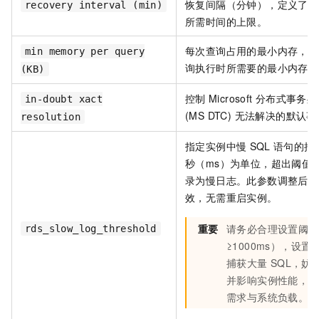
恢复间隔（分钟），定义了恢
recovery interval (min)
所需时间的上限。
每次查询占用的最小内存，指
min memory per query
询执行时所需要的最小内存量
(KB)
控制
Microsoft
分布式事务处
in-doubt xact
(MS DTC) 无法解决的默认
resolution
指定实例中慢
SQL
语句的捕
秒（ms）为单位，超出阈值
录为慢日志。此参数调整后约
效，无需重启实例。
重要
请务必合理设置阈值
rds_slow_log_threshold
≥1000ms），设
捕获大量
SQL，妨
并影响实例性能，需
需求与系统负载。