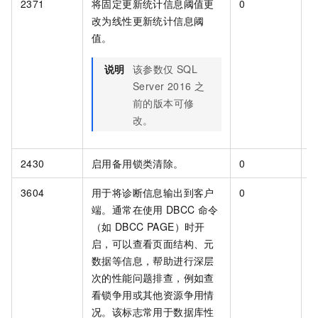
2371
将固定更新统计信息阈值更
0
[
改为线性更新统计信息阈
值。
说明
该参数仅
SQL
Server 2016
之
前的版本可修
改。
2430
启用备用锁类清除。
0
[
3604
用于将诊断信息输出到客户
0
[
端。通常在使用
DBCC
命令
（如
DBCC PAGE）时开
启，可以查看页面结构、元
数据等信息，帮助进行深层
次的性能问题排查，例如查
看锁争用或其他资源争用情
况。该标志常用于数据库性