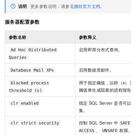
说明
更多参数说明，请参见
微软官方文档
。
服务器配置参数
参数名称
参数释义
启用即席分布式查询。
Ad Hoc Distributed
Queries
启用数据库邮件。
Database Mail XPs
用于指定阈值，以秒（s）为
blocked process
阈值将生成阻塞的进程报告。
threshold (s)
指定
SQL Server
是否可以运
clr enabled
集。
控制
SQL Server
中
clr strict security
SAFE
、
权限。
ACCESS
UNSAFE