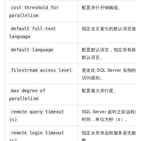
配置并行开销阈值。
cost threshold for
parallelism
指定全文索引的默认语言值。
default full-text
language
配置默认语言，指定所有新创
default language
默认语言。
更改此
SQL Server
实例的
F
filestream access level
访问级别。
配置最大并行度。
max degree of
parallelism
SQL Server
超时之前远程操
remote query timeout
时间，单位为秒（s）。
(s)
指定从登录远程服务器失败返
remote login timeout
数。
(s)