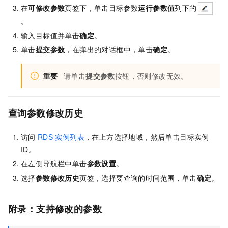
在
可修改参数
页签下，单击目标参数
运行参数值
列下的
。
输入目标值并单击
确定
。
单击
提交参数
，在弹出的对话框中，单击
确定
。
重要
请单击
提交参数
按钮，否则修改无效。
查询参数修改历史
访问
RDS
实例列表
，在上方选择地域，然后单击目标实例
ID。
在左侧导航栏中单击
参数设置
。
选择
参数修改历史
页签，选择要查询的时间范围，单击
确定
。
附录：支持修改的参数