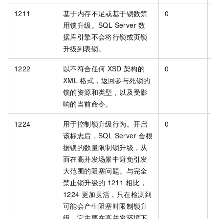
1211
基于内存不足或基于锁数禁
0
[
用锁升级。SQL Server 数
据库引擎不会将行锁或页锁
升级到表锁。
1222
以不符合任何
XSD
架构的
0
[
XML
格式，返回参与死锁的
锁的资源和类型，以及受影
响的当前命令。
1224
用于控制锁升级行为。开启
0
[
该标志后，SQL Server
会根
据锁的数量限制锁升级，从
而在高并发场景中避免引发
大范围的阻塞问题。与完全
禁止锁升级的
1211
相比，
1224
更加灵活，只在检测到
可能会产生阻塞时限制锁升
级。它主要在高并发环境下