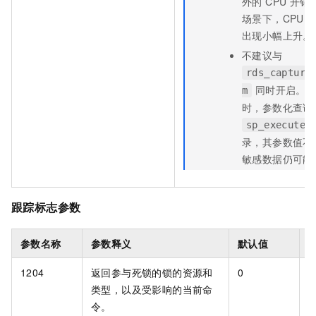
外的 CPU 开
场景下，CPU 
出现小幅上升。
不建议与
rds_capture
同时开启。同
m
时，参数化查询
sp_executes
录，其参数值不
敏感数据仍可能
跟踪标志参数
参数名称
参数释义
默认值
1204
返回参与死锁的锁的资源和
0
[
类型，以及受影响的当前命
令。