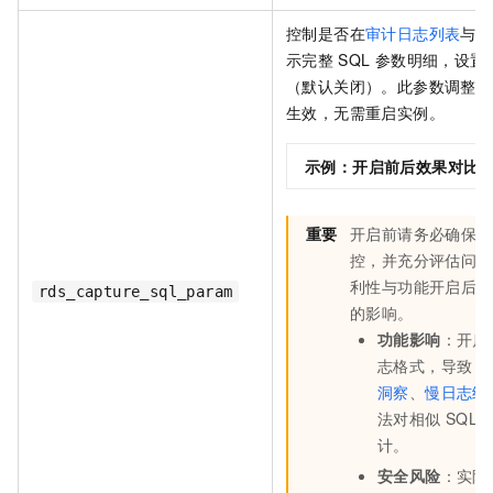
控制是否在
审计日志列表
与
慢
示完整
SQL
参数明细，设置
（默认关闭）。此参数调整后
生效，无需重启实例。
示例：开启前后效果对比
重要
开启前请务必确保环
控，并充分评估问题
利性与功能开启后对
rds_capture_sql_param
的影响。
功能影响
：开启
志格式，导致
D
洞察
、
慢日志统
法对相似
SQL
计。
安全风险
：实际