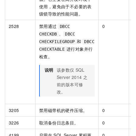
使用，避免由于不必要的表
级锁导致的性能问题。
2528
禁用通过
0
[
DBCC
、
CHECKDB
DBCC
和
CHECKFILEGROUP
DBCC
进行对象并行
CHECKTABLE
检查。
说明
该参数仅
SQL
Server 2014
之
前的版本可修
改。
3205
禁用磁带机的硬件压缩。
0
[
3226
取消备份日志条目。
0
[
4199
启用在
SQL Server
累积更
0
[