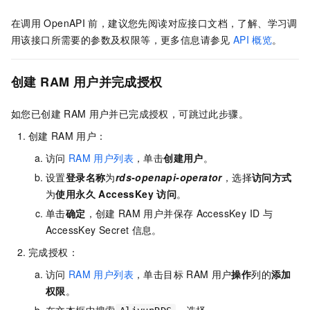
在调用
OpenAPI
前，建议您先阅读对应接口文档，了解、学习调
用该接口所需要的参数及权限等，更多信息请参见
API
概览
。
创建
RAM
用户并完成授权
如您已创建
RAM
用户并已完成授权，可跳过此步骤。
创建
RAM
用户：
访问
RAM
用户列表
，单击
创建用户
。
设置
登录名称
为
rds-openapi-operator
，选择
访问方式
为
使用永久 AccessKey 访问
。
单击
确定
，创建
RAM
用户并保存
AccessKey ID
与
AccessKey Secret
信息。
完成授权：
访问
RAM
用户列表
，单击目标
RAM
用户
操作
列的
添加
权限
。