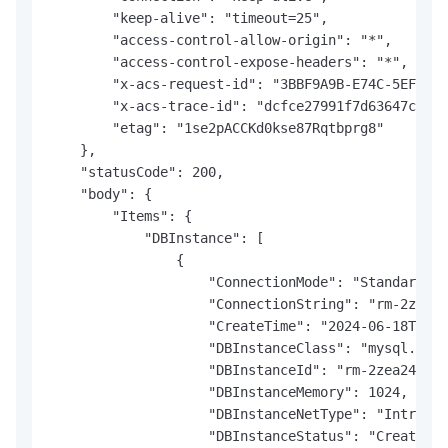
        "keep-alive": "timeout=25",

        "access-control-allow-origin": "*",

        "access-control-expose-headers": "*",

        "x-acs-request-id": "3BBF9A9B-E74C-5EF5-99
        "x-acs-trace-id": "dcfce27991f7d63647cc3c3
        "etag": "1se2pACCKd0kse87Rqtbprg8"

    },

    "statusCode": 200,

    "body": {

        "Items": {

            "DBInstance": [

                {

                    "ConnectionMode": "Standard",

                    "ConnectionString": "rm-2zea24
                    "CreateTime": "2024-06-18T10:0
                    "DBInstanceClass": "mysql.n1e.
                    "DBInstanceId": "rm-2zea24972v
                    "DBInstanceMemory": 1024,

                    "DBInstanceNetType": "Intranet
                    "DBInstanceStatus": "Creating"