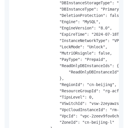
                    "DBInstanceStorageType": "gene
                    "DBInstanceType": "Primary",

                    "DeletionProtection": false,

                    "Engine": "MySQL",

                    "EngineVersion": "8.0",

                    "ExpireTime": "2024-07-18T16:0
                    "InstanceNetworkType": "VPC",

                    "LockMode": "Unlock",

                    "MutriORsignle": false,

                    "PayType": "Prepaid",

                    "ReadOnlyDBInstanceIds": {

                        "ReadOnlyDBInstanceId": []

                    },

                    "RegionId": "cn-beijing",

                    "ResourceGroupId": "rg-acfmz7u
                    "TipsLevel": 0,

                    "VSwitchId": "vsw-2zeyawzswr2l
                    "VpcCloudInstanceId": "rm-2zea
                    "VpcId": "vpc-2zeev9fov0chw8hj
                    "ZoneId": "cn-beijing-l"
