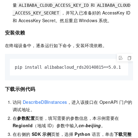
量
和
ALIBABA_CLOUD_ACCESS_KEY_ID
ALIBABA_CLOUD
，并写入已准备好的
AccessKey ID
_ACCESS_KEY_SECRET
和
AccessKey Secret。然后重启
Windows
系统。
安装依赖
在终端设备中，逐条运行如下命令，安装环境依赖。
pip install alibabacloud_rds20140815==5.0.1
下载示例代码
访问
DescribeDBInstances
，进入该接口在
OpenAPI
门户的
调试地址。
在
参数配置
页签，填写需要的参数信息，本示例需要在
RegionId
（地域
ID）参数中输入
cn-beijing
。
在右侧的
SDK
示例
页签，选择
Python
语言，单击
下载完整