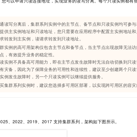
，您可以申请只读连接地址，实现业务的读写分离。每个只读实例都有
服务生态伙伴
视觉 Coding、空间感知、多模态思考等全面升级
1M上下文，专为长程任务能力而生
云工开物
企业应用
Night Plan 支持 Qwen 3.8-Max
AI 办公
NEW
。
Red Hat
30+ 款产品免费体验
夜间 5 折，Qwen/Meoo/TokenPlan 客户专享
AI智能应用
科研合作
ERP
堂（旗舰版）
SUSE
智能客服
通读写分离后，集群系列实例中的主节点、备节点和只读实例均可参与
AI 应用构建
大模型原生
CRM
2个月
自动承接线索
提供主实例地址和只读地址，您只需要在应用程序中配置主实例地址和
建站小程序
求转发到主实例，读请求转发到只读地址。
Qoder
大模型服务平台百炼-应用模版
OA 办公系统
HOT
NEW
面向真实软件
个人版上线、团队版降价；千问3.8-Max首发发尝鲜
丰富多元化的应用模版和解决方案
群实例的高可用架构仅包含主节点和备节点，当主节点出现故障无法访
力提升
财税管理
模板建站
点，有效提升业务的稳定性。
万有无界
大模型服务平台百炼-智能体
400电话
定制建站
读实例不具备高可用能力，即在主节点发生故障时无法自动切换到只读
的模型效果
灵活可视化地构建企业级 Agent
有灾备，因此为了保障业务的可用性和连续性，建议至少创建两个只读
方案
广告营销
模板小程序
实例发生故障时，另一个只读实例可以继续提供服务。
秒悟
人工智能平台 PAI
定制小程序
云端极速 AI 
新一代 AI 视频生成模型，深度适配广告营销等场景
AI Native 的算法工程平台，一站式完成建模、训练、推理服务部署
买集群系列实例时，建议您选择多可用区部署，以实现跨可用区的容灾
APP 开发
建站系统
AI 应用
10分钟微调：让0.6B模型媲美235B模型
多模态数据信
 2025、2022、2019、2017
支持集群系列，架构如下图所示。
依托云原生高可用架构,实现Dify私有化部署
用1%尺寸在特定领域达到大模型90%以上效果