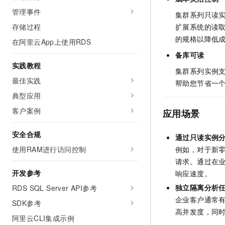
管理事件
集群系列只读
存储过程
扩展系统的读
的规格以降低
在阿里云App上使用RDS
备库可读
实践教程
集群系列实例
最佳实践
帮助您节省一
典型应用
客户案例
应用场景
安全合规
通过只读实例
例如，对于新
使用RAM进行访问控制
请求。通过在
开发参考
响应速度。
独立隔离分析
RDS SQL Server API参考
企业客户通常
SDK参考
高并发度，同
阿里云CLI集成示例