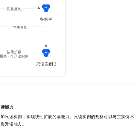
一个 AI 助手
即刻拥有 DeepSeek-R1 满血版
超强辅助，Bol
在企业官网、通讯软件中为客户提供 AI 客服
多种方案随心选，轻松解锁专属 DeepSeek
群读能力
增加只读实例，实现线性扩展的读能力。只读实例的规格可以与主实例
来提升读能力。