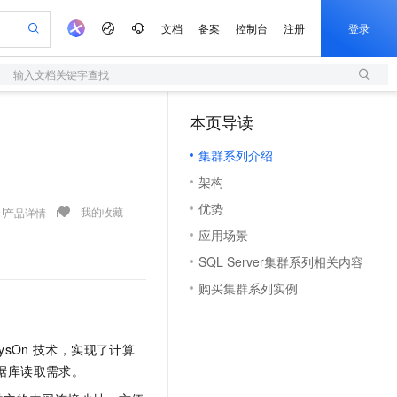
文档
备案
控制台
注册
登录
输入文档关键字查找
验
作计划
器
AI 活动
专业服务
服务伙伴合作计划
开发者社区
加入我们
服务平台百炼
阿里云 OPC 创新助力计划
本页导读
（1）
一站式生成采购清单，支持单品或批量购买
S
io：打造专属 AI 语音助手
S产品伙伴计划（繁花）
峰会
造的大模型服务与应用开发平台
轻量应用服务器
一句话生成原生可编辑精美 PPT 文稿
AI 生产力先锋
Al MaaS 服务伙伴赋能合作
域名
博文
Careers
至高可申请百万元
集群系列介绍
性可伸缩的云计算服务
开启高性价比 AI 编程新体验
Qwen-Audio-3.0-Realtime 端到端实时语音角色扮演
输入一句话想法, 轻松生成专业的 PPT
先锋实践拓展 AI 生产力的边界
快速构建应用程序和网站，即刻迈出上云第一步
Token 补贴，五大权
计划
海大会
伙伴信用分合作计划
商标
问答
社会招聘
架构
益加速 OPC 成功
S
eek-V4-Pro
数字证书管理服务（原SSL证书）
一键部署幻兽帕鲁游戏服务器
飞天发布时刻
HOT
划
备案
电子书
校园招聘
优势
pSeek-V4-Pro
视频创作，一键激活电商全链路生产力
全托管，含MySQL、PostgreSQL、SQL Server、MariaDB多引擎
实现全站HTTPS，呈现可信的WEB访问
一键购买专属联机服务器，轻松开启游戏
所见，即是所愿
我的收藏
产品详情
更多支持
划
公司注册
镜像站
应用场景
视频生成
语音识别与合成
专属 QwenPaw
短信服务
漫剧工坊：一站式动画创作平台
AI 实训营
HOT
合作伙伴培训与认证
SQL Server集群系列相关内容
划
上云迁移
的智能体编程平台
站生成，高效打造优质广告素材
从聊天伙伴进化为能主动干活的本地数字员工
快速生产连贯的高质量长漫剧
从基础到进阶，Agent 创客手把手教你
国内短信简单易用，安全可靠，秒级触达，全球覆盖200+国家和地区。
e-1.1-T2V
Qwen3-TTS-Flash
lScope
我要反馈
查询合作伙伴
购买集群系列实例
畅细腻的高质量视频
离线语音合成大模型，多语言方言自适应，低延迟高稳定
n Alibaba Cloud ISV 合作
代维服务
olarDB
建企业门户网站
大数据开发治理平台 DataWorks
10 分钟搭建微信、支付宝小程序
创新加速
ope
登录合作伙伴管理后台
我要建议
站，无忧落地极速上线
以可视化方式快速构建移动和 PC 门户网站
100%兼容MySQL、PostgreSQL，兼容Oracle，支持集中和分布式
高效部署网站，快速应用到小程序
Data Agent 驱动的一站式 Data+AI 开发治理平台
e-1.1-I2V
Cosyvoice-V3-Flash
安全
ysOn
技术，实现了计算
畅自然，细节丰富
高表现力语音合成大模型，语音克隆听感自然
我要投诉
上云场景组合购
伴
据库读取需求。
边界网络安全防护产品
漫剧创作，剧本、分镜、视频高效生成
覆盖90%+业务场景，专享组合折扣价
2V
VPN
Fun-ASR