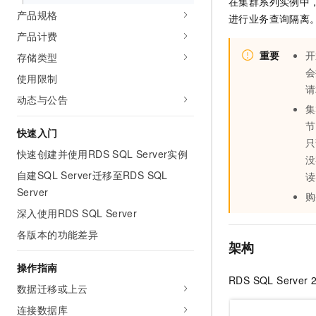
在集群系列实例中
AI 产品 免费试用
网络
产品规格
安全
云开发大赛
进行业务查询隔离
Tableau 订阅
1亿+ 大模型 tokens 和 
产品计费
可观测
入门学习赛
中间件
AI空中课堂在线直播课
140+云产品 免费试用
重要
开
存储类型
大模型服务
上云与迁云
产品新客免费试用，最长1
会
数据库
使用限制
生态解决方案
请
千问AI平台-Token Plan
企业出海
大模型ACA认证体验
动态与公告
大数据计算
集
助力企业全员 AI 认知与能
行业生态解决方案
节
政企业务
媒体服务
快速入门
千问AI平台-模型体验
开发者生态解决方案
只
在线体验全尺寸、多种模态
快速创建并使用RDS SQL Server实例
企业服务与云通信
没
AI 开发和 AI 应用解决
自建SQL Server迁移至RDS SQL
读
Happy 系列大模型
域名与网站
Server
购
深入使用RDS SQL Server
终端用户计算
各版本的功能差异
Serverless
架构
大模型解决方案
操作指南
开发工具
快速部署 Dify，高效搭建 
RDS SQL Server
数据迁移或上云
迁移与运维管理
连接数据库