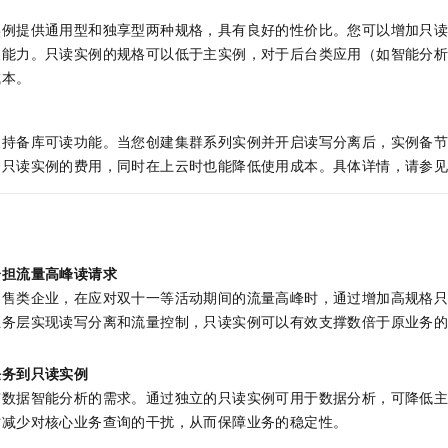
实例提供通用型和独享型两种规格，具有良好的性价比。您可以增加只
取能力。只读实例的规格可以低于主实例，对于后台类应用（如智能分
成本。
支持备库可读功能。当您创建集群系列实例并开启读写分离后，实例备
个只读实例的费用，同时在上云时也能降低使用成本。具体详情，请参
分担流量高峰读请求
零售类企业，在应对双十一等活动期间的流量高峰时，通过增加高规格
业务层实现读写分离和流量控制，只读实例可以有效支撑数倍于原业务
任务到只读实例
有数据智能分析的需求。通过独立的只读实例可用于数据分析，可降低
时减少对核心业务查询的干扰，从而保障业务的稳定性。