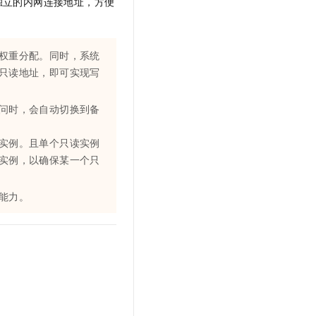
独立的内网连接地址，方便
文戏情感细腻自然，动作戏激烈拳拳到肉，实现更强表演能力
支持中英文自由切换，具备更强的噪声鲁棒性
云聚AI 严选权益
SSL 证书
，一键激活高效办公新体验
精选AI产品，从模型到应用全链提效
堡垒机
AI 用量加速计划
权重分配。同时，系统
应用
防火墙
、识别商机，让客服更高效、服务更出色。
新老同享，达量后返
只读地址，即可实现写
千问办公
主机安全
NEW
的智能体编程平台
一站式AI生产力平台
问时，会自动切换到备
AI 应用及服务市场
伶鹊
实例。且单个只读实例
企业级人与Agent协作平台，接入和调度多个数字员工
智能客服平台，对话机器人、对话分析、智能外呼
实例，以确保某一个只
AI 应用
大模型服务平台百炼 - 全妙
大模型
应用创作平台
多模态内容创作工具，已接入 DeepSeek
能力。
自然语言处理
数据标注
机器学习
息提取
与 AI 智能体进行实时音视频通话
从文本、图片、视频中提取结构化的属性信息
构建支持视频理解的 AI 音视频实时通话应用