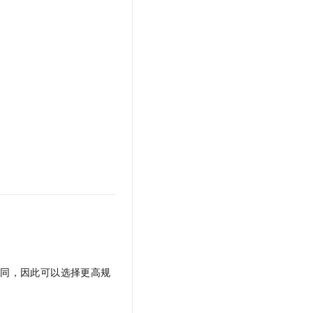
t.diy 一步搞定创意建站
构建大模型应用的安全防护体系
通过自然语言交互简化开发流程,全栈开发支持
通过阿里云安全产品对 AI 应用进行安全防护
不同，因此可以选择更高规