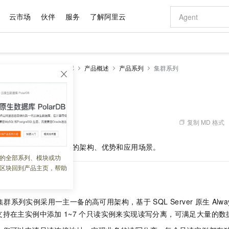
云市场
伙伴
服务
了解阿里云
AI 特惠
数据与 API
成为产品伙伴
企业增值服务
最佳实践
价格计算器
AI 场景体
基础软件
产品伙伴合
阿里云认证
市场活动
配置报价
大模型
RDS SQL Server数据库
产品概述
产品系列
集群系列
自助选配和估算价格
新方式
域名与网站
睿译宝，AI翻译排版一步到位
智启 AI 普惠权益
产品生态集成认证中心
企业支持计划
云上春晚
千问官方 MaaS 平台，为开发者和 Agent 而生，新用户赠送 1 亿 + tokens 额度
云服务器 EC
Qwen Aud
AI Coding
阿里云Maa
2026 阿里云
为企业打
数据集
Windows
大模型认证
模型
NEW
NEW
交付可用成果
值低价云产品抢先购
提供智能易用的域名与建站服务
上传文档即自动完成翻译和格式还原
至高享 1亿+免费 tokens，加速 Al 应用落地
安全可靠、弹
智能编程，一键
产品生态伙伴
专家技术服务
云上奥运之旅
弹性计算合作
阿里云中企出
手机三要素
宝塔 Linux
全部认证
价格优势
有专属领域专家
对象存储 OSS
GLM-5.2：长任务时代开源旗舰模型
阿里云 OPC 创新助力计划
云数据库 RD
即刻拥有 DeepS
AI 电商营销
产品生态伙伴工作台
企业增值服务台
云栖战略参考
云存储合作计
云栖大会
身份实名认证
CentOS
训练营
推动算力普惠，释放技术红利
的大模型服务
最高返9万
多领域专家智能体,一键组建 AI 虚拟交付团队
至高百万元 Token 补贴，加速一人公司成长
稳定、安全、高性价比、高性能的云存储服务
真正可用的 1M 上下文,一次完成代码全链路开发
轻松解锁专属 Dee
从图文生成到
复制 MD 格式
 07:27:58
云上的中国
数据库合作计
活动全景
短信
Docker
图片和
站式影视创作平台
人工智能平台 PAI
Hermes Agent，打造自进化智能体
Token Plan 模型订阅计划
Qoder
5 分钟轻松部署
AI 广告创作
企业成长
大模型
NEW
信息公告
 Server
集群系列实例的架构、优势和应用场景。
看见新力量
云网络合作计
OCR 文字识别
JAVA
级电脑
证享300元代金券
可视化编排打通从文字构思到成片全链路闭环
一站式AI开发、训练和推理服务
自主进化，持久记忆，越用越聪明
Qwen3.8-Max 首发尝鲜，限时加量 10 倍，夜间低至2折
面向真实软件
图文、视频一
的全部系列、模块或功
Kimi-K3
HappyHors
NEW
魔搭 Mode
loud
服务实践
官网公告
区块回到产品主页，帮助
Kimi 最新旗舰模型，长程编程与推理利器
让文字生成流
金融模力时刻
Salesforce O
版
发票查验
全能环境
Qoder CN
Claude Code + GStack 打造工程团队
千问办公，限时限量积分加倍
云原生数据库 P
低代码高效构
AI 建站
NEW
作计划
计划
创新中心
魔搭 ModelSc
健康状态
让AI从“聊天伙伴”进化为能干活的“数字员工”
覆盖公网/内网、递归/权威、移动APP等全场景解析服务
安装技能 GStack，拥有专属 AI 工程团队
你的AI工作搭子，覆盖日常办公高频场景
基于千问大模型等，支持代码智能生成、研发智能问答
0 代码专业建
客户案例
天气预报查询
操作系统
Deepseek-v4-pro
HappyHors
态合作计划
集群系列实例采用一主一备的高可用架构，基于
SQL Server
原生
Alwa
态智能体模型
旗舰 MoE 大模型，百万上下文与顶尖推理能力
图生视频，流
Compute
同享
容器服务 Kubernetes 版 ACK
万小智 AI 建站低至 15元/月
云防火墙
AI 短剧/漫剧
快递物流查询
WordPress
成为服务伙
高校合作
支持在主实例中添加
1~7
个只读实例来实现读写分离，可满足大量的数
式云数据仓库
点，立即开启云上创新
提供一站式管理容器应用的 K8s 服务
送.CN域名，送备案服务码
云原生的云上
AI助力短剧
GLM-5.2
Wan2.7-T
Ubuntu