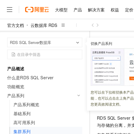
大模型
产品
解决方案
权益
定价
官方文档
云数据库 RDS
大模型
产品
解决方案
权益
定价
云市场
伙伴
服务
了解阿里云
精选产品
精选解决方案
普惠上云
产品定价
精选商城
成为销售伙伴
售前咨询
为什么选择阿里云
千问AI平台
云数据库 RDS
首页
RDS SQL Server数据库
了解云产品的定价详情
切换产品系列
大模型服务平台百炼
千问办公，解锁你的工作
普惠上云 官方力荐
分销伙伴
在线服务
网站建设
什么是云计算
大
大模型服务与应用平台
企业级Agent产品，直接
云服务器38元/年起，超
集群系列
咨询伙伴
多端小程序
技术领先
云上成本管理
售后服务
千问大模型
Agency Agents：拥
官方推荐返现计划
大模型
大模型
精选产品
精选解决方案
Salesforce 国际版订阅
稳定可靠
产品概述
管理和优化成本
多元化、高性能、安全可靠
推荐新用户得奖励，单订单
更新时间：
2026-07-02
销售伙伴合作计划
自助服务
什么是RDS SQL Server
友盟天域
安全合规
人工智能与机器学习
AI
文本生成
无影云电脑
HappyHorse 打造一
云工开物
本文介绍
RDS SQL
无影生态合作计划
在线服务
功能概览
观测云
分析师报告
随时随地安全接入的云上超
高校专属算力普惠，学生认
计算
互联网应用开发
您可以在下拉框切换本产品
Qwen3.8-Max
HOT
产品系列
Salesforce On Alibaba C
工单服务
能，也可以点击左上角产品
智能体时代全能旗舰模型
Tuya 物联网平台阿里云
研究报告与白皮书
云解析DNS
快速拥有专属 OpenClaw
Consulting Partner 合
集群系列介绍
大数据
容器
产品系列概览
您更高效阅读文档。
免费试用
短信专区
蓝凌 OA
Qwen3.7-Plus
基础系列
AI 大模型销售与服务生
现代化应用
存储
天池大赛
RDS SQL Server
能看、能想、能动手的多模
云原生大数据计算服务 Max
解决方案免费试用 新老
电子合同
高可用系列
与存储的分离，并
面向分析的企业级SaaS模
最高领取价值200元试用
安全
网络与CDN
AI 算法大赛
Qwen3-VL-Plus
集群系列
畅捷通