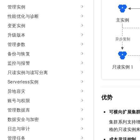
10 分钟在聊天系统中增加
管理实例
专有云
性能优化与诊断
变更实例
升级版本
管理参数
备份与恢复
监控与报警
只读实例与读写分离
Serverless实例
异地容灾
优势
账号与权限
管理数据库
可横向扩展集
数据安全与加密
集群系列支持
日志与审计
格的只读实例
管理任务
成本灵活控制