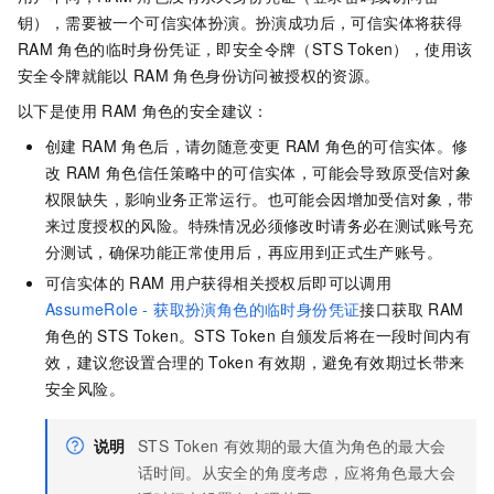
钥），需要被一个可信实体扮演。扮演成功后，可信实体将获得
RAM
角色的临时身份凭证，即安全令牌（STS Token），使用该
安全令牌就能以
RAM
角色身份访问被授权的资源。
以下是使用
RAM
角色的安全建议：
创建
RAM
角色后，请勿随意变更
RAM
角色的可信实体。修
改
RAM
角色信任策略中的可信实体，可能会导致原受信对象
权限缺失，影响业务正常运行。也可能会因增加受信对象，带
来过度授权的风险。特殊情况必须修改时请务必在测试账号充
分测试，确保功能正常使用后，再应用到正式生产账号。
可信实体的
RAM
用户获得相关授权后即可以调用
AssumeRole - 获取扮演角色的临时身份凭证
接口获取
RAM
角色的
STS Token。STS Token
自颁发后将在一段时间内有
效，建议您设置合理的
Token
有效期，避免有效期过长带来
安全风险。
说明
STS Token
有效期的最大值为角色的最大会
话时间。从安全的角度考虑，应将角色最大会