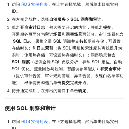
访问
RDS
实例列表
，在上方选择地域，然后单击目标实例
ID。
在左侧导航栏，选择
自治服务
>
SQL
洞察和审计
。
单击
开启审计日志
，勾选需要开启的功能，并单击
提交
。
开通服务页面分为
审计场景
和
洞察场景
两部分。审计场景包含
SQL
日志
（采集全量
SQL
明细并支持长期冷存储，可设置
存储时长）和
日志索引
（将
SQL
明细检索速度从离线提升为
实时，使用热存储，可设置热存储时长）；洞察场景包含
SQL
洞察
（提供全局
SQL
负载分析、异常
SQL
定位、自动
SQL
优化、流量回放与压测、智能调参等能力）和
安全审计
（提供审计告警、审计规则管理、异常告警、系统白名单等功
能）。根据需要勾选后单击
提交
完成开通。
待开通完成后，在弹出的窗口中单击
确定
。
使用
SQL
洞察和审计
访问
RDS
实例列表
，在上方选择地域，然后单击目标实例
ID。