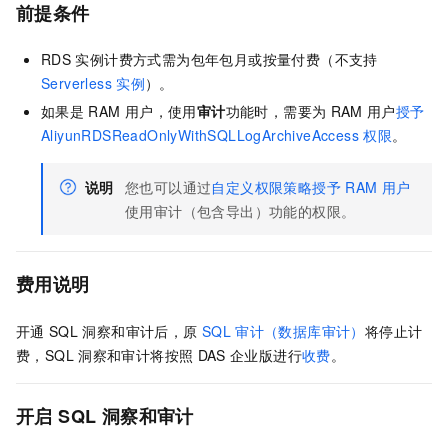
前提条件
RDS
实例计费方式需为包年包月或按量付费（不支持
Serverless
实例
）。
如果是
RAM
用户，使用
审计
功能时，需要为
RAM
用户
授予
AliyunRDSReadOnlyWithSQLLogArchiveAccess
权限
。
说明
您也可以通过
自定义权限策略授予
RAM
用户
使用审计（包含导出）功能的权限。
费用说明
开通
SQL
洞察和审计后，原
SQL
审计（数据库审计）
将停止计
费，SQL
洞察和审计将按照
DAS
企业版进行
收费
。
开启
SQL
洞察和审计