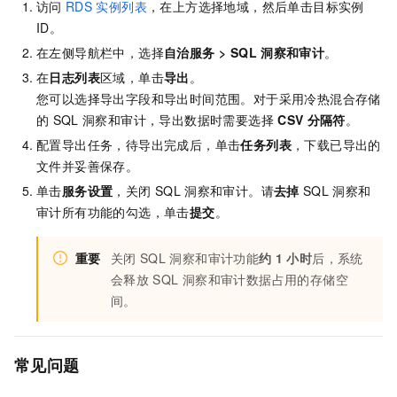
访问
RDS
实例列表
，在上方选择地域，然后单击目标实例
ID。
在左侧导航栏中，选择
自治服务
>
SQL
洞察和审计
。
在
日志列表
区域，单击
导出
。
您可以选择导出字段和导出时间范围。对于采用冷热混合存储
的
SQL
洞察和审计，导出数据时需要选择
CSV
分隔符
。
配置导出任务，待导出完成后，单击
任务列表
，下载已导出的
文件并妥善保存。
单击
服务设置
，关闭
SQL
洞察和审计。请
去掉
SQL
洞察和
审计所有功能的勾选，单击
提交
。
重要
关闭
SQL
洞察和审计功能
约
1
小时
后，系统
会释放
SQL
洞察和审计数据占用的存储空
间。
常见问题