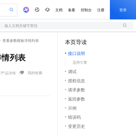
文档
备案
控制台
注册
登录
输入文档关键字查找
验
作计划
器
AI 活动
专业服务
服务伙伴合作计划
开发者社区
加入我们
服务平台百炼
阿里云 OPC 创新助力计划
lates - 查看参数模板详情列表
本页导读
（1）
一站式生成采购清单，支持单品或批量购买
S
io：打造专属 AI 语音助手
S产品伙伴计划（繁花）
峰会
造的大模型服务与应用开发平台
轻量应用服务器
一句话生成原生可编辑精美 PPT 文稿
AI 生产力先锋
Al MaaS 服务伙伴赋能合作
域名
博文
Careers
至高可申请百万元
接口说明
性可伸缩的云计算服务
开启高性价比 AI 编程新体验
Qwen-Audio-3.0-Realtime 端到端实时语音角色扮演
输入一句话想法, 轻松生成专业的 PPT
先锋实践拓展 AI 生产力的边界
快速构建应用程序和网站，即刻迈出上云第一步
模板详情列表
Token 补贴，五大权
计划
海大会
伙伴信用分合作计划
商标
问答
社会招聘
适用引擎
益加速 OPC 成功
S
eek-V4-Pro
数字证书管理服务（原SSL证书）
一键部署幻兽帕鲁游戏服务器
飞天发布时刻
HOT
划
备案
电子书
校园招聘
调试
pSeek-V4-Pro
视频创作，一键激活电商全链路生产力
全托管，含MySQL、PostgreSQL、SQL Server、MariaDB多引擎
实现全站HTTPS，呈现可信的WEB访问
一键购买专属联机服务器，轻松开启游戏
所见，即是所愿
我的收藏
产品详情
更多支持
划
公司注册
镜像站
授权信息
视频生成
语音识别与合成
专属 QwenPaw
短信服务
漫剧工坊：一站式动画创作平台
AI 实训营
HOT
合作伙伴培训与认证
请求参数
划
上云迁移
的智能体编程平台
站生成，高效打造优质广告素材
从聊天伙伴进化为能主动干活的本地数字员工
快速生产连贯的高质量长漫剧
从基础到进阶，Agent 创客手把手教你
国内短信简单易用，安全可靠，秒级触达，全球覆盖200+国家和地区。
e-1.1-T2V
Qwen3-TTS-Flash
lScope
我要反馈
查询合作伙伴
返回参数
畅细腻的高质量视频
离线语音合成大模型，多语言方言自适应，低延迟高稳定
n Alibaba Cloud ISV 合作
代维服务
olarDB
建企业门户网站
大数据开发治理平台 DataWorks
10 分钟搭建微信、支付宝小程序
示例
创新加速
ope
登录合作伙伴管理后台
我要建议
站，无忧落地极速上线
以可视化方式快速构建移动和 PC 门户网站
100%兼容MySQL、PostgreSQL，兼容Oracle，支持集中和分布式
高效部署网站，快速应用到小程序
Data Agent 驱动的一站式 Data+AI 开发治理平台
e-1.1-I2V
Cosyvoice-V3-Flash
错误码
安全
畅自然，细节丰富
高表现力语音合成大模型，语音克隆听感自然
我要投诉
上云场景组合购
伴
变更历史
边界网络安全防护产品
漫剧创作，剧本、分镜、视频高效生成
覆盖90%+业务场景，专享组合折扣价
2V
VPN
Fun-ASR