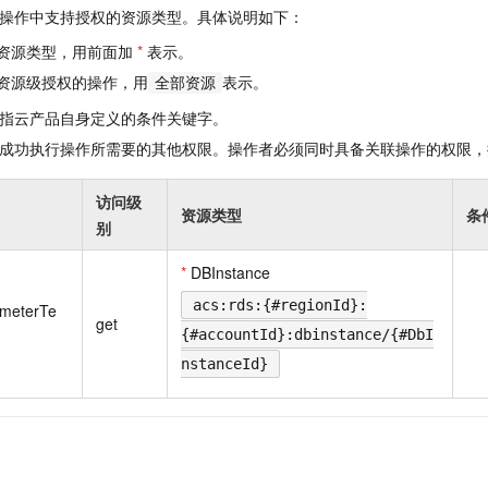
一个 AI 助手
即刻拥有 DeepSeek-R1 满血版
超强辅助，Bol
操作中支持授权的资源类型。具体说明如下：
在企业官网、通讯软件中为客户提供 AI 客服
多种方案随心选，轻松解锁专属 DeepSeek
资源类型，用前面加
*
表示。
资源级授权的操作，用
表示。
全部资源
指云产品自身定义的条件关键字。
成功执行操作所需要的其他权限。操作者必须同时具备关联操作的权限，
访问级
资源类型
条
别
*
DBInstance
acs:rds:{#regionId}:
ameterTe
get
{#accountId}:dbinstance/{#DbI
nstanceId}