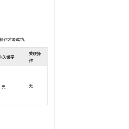
t.diy 一步搞定创意建站
构建大模型应用的安全防护体系
通过自然语言交互简化开发流程,全栈开发支持
通过阿里云安全产品对 AI 应用进行安全防护
操作才能成功。
关联操
件关键字
作
无
无