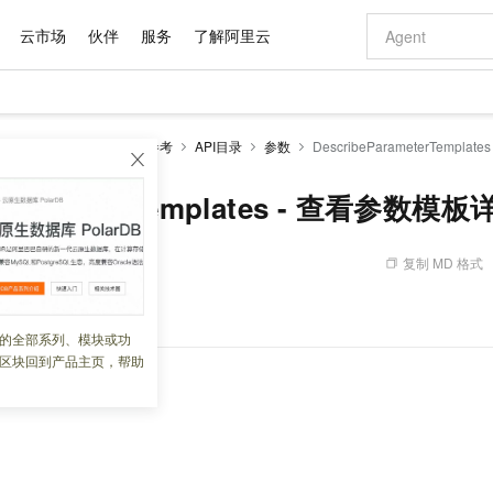
云市场
伙伴
服务
了解阿里云
AI 特惠
数据与 API
成为产品伙伴
企业增值服务
最佳实践
价格计算器
AI 场景体
基础软件
产品伙伴合
阿里云认证
市场活动
配置报价
大模型
开发参考
RDS API参考
API目录
参数
DescribeParameterTemp
自助选配和估算价格
新方式
域名与网站
睿译宝，AI翻译排版一步到位
智启 AI 普惠权益
产品生态集成认证中心
企业支持计划
云上春晚
千问官方 MaaS 平台，为开发者和 Agent 而生，新用户赠送 1 亿 + tokens 额度
云服务器 EC
Qwen Aud
AI Coding
阿里云Maa
2026 阿里云
为企业打
数据集
Windows
大模型认证
模型
NEW
NEW
交付可用成果
值低价云产品抢先购
提供智能易用的域名与建站服务
上传文档即自动完成翻译和格式还原
至高享 1亿+免费 tokens，加速 Al 应用落地
安全可靠、弹
智能编程，一键
eParameterTemplates - 查看参数
产品生态伙伴
专家技术服务
云上奥运之旅
弹性计算合作
阿里云中企出
手机三要素
宝塔 Linux
全部认证
价格优势
有专属领域专家
对象存储 OSS
GLM-5.2：长任务时代开源旗舰模型
阿里云 OPC 创新助力计划
云数据库 RD
即刻拥有 DeepS
AI 电商营销
产品生态伙伴工作台
企业增值服务台
云栖战略参考
云存储合作计
云栖大会
身份实名认证
CentOS
训练营
推动算力普惠，释放技术红利
的大模型服务
最高返9万
多领域专家智能体,一键组建 AI 虚拟交付团队
至高百万元 Token 补贴，加速一人公司成长
稳定、安全、高性价比、高性能的云存储服务
真正可用的 1M 上下文,一次完成代码全链路开发
轻松解锁专属 Dee
从图文生成到
复制 MD 格式
 09:35:40
云上的中国
数据库合作计
活动全景
短信
Docker
图片和
站式影视创作平台
人工智能平台 PAI
Hermes Agent，打造自进化智能体
Token Plan 模型订阅计划
Qoder
5 分钟轻松部署
AI 广告创作
企业成长
大模型
NEW
信息公告
据库参数模板。
看见新力量
云网络合作计
OCR 文字识别
JAVA
级电脑
证享300元代金券
可视化编排打通从文字构思到成片全链路闭环
一站式AI开发、训练和推理服务
自主进化，持久记忆，越用越聪明
Qwen3.8-Max 首发尝鲜，限时加量 10 倍，夜间低至2折
面向真实软件
图文、视频一
的全部系列、模块或功
Kimi-K3
HappyHors
NEW
魔搭 Mode
loud
服务实践
官网公告
区块回到产品主页，帮助
Kimi 最新旗舰模型，长程编程与推理利器
让文字生成流
金融模力时刻
Salesforce O
版
发票查验
全能环境
Qoder CN
Claude Code + GStack 打造工程团队
千问办公，限时限量积分加倍
云原生数据库 P
低代码高效构
AI 建站
NEW
作计划
计划
创新中心
魔搭 ModelSc
健康状态
让AI从“聊天伙伴”进化为能干活的“数字员工”
覆盖公网/内网、递归/权威、移动APP等全场景解析服务
安装技能 GStack，拥有专属 AI 工程团队
你的AI工作搭子，覆盖日常办公高频场景
基于千问大模型等，支持代码智能生成、研发智能问答
0 代码专业建
客户案例
天气预报查询
操作系统
Deepseek-v4-pro
HappyHors
态合作计划
态智能体模型
旗舰 MoE 大模型，百万上下文与顶尖推理能力
图生视频，流
Compute
同享
容器服务 Kubernetes 版 ACK
万小智 AI 建站低至 15元/月
云防火墙
AI 短剧/漫剧
快递物流查询
WordPress
成为服务伙
高校合作
式云数据仓库
点，立即开启云上创新
提供一站式管理容器应用的 K8s 服务
送.CN域名，送备案服务码
云原生的云上
AI助力短剧
GLM-5.2
Wan2.7-T
Ubuntu