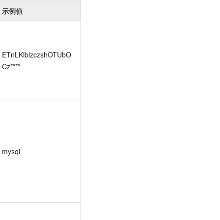
示例值
ETnLKlblzczshOTUbO
Cz****
mysql