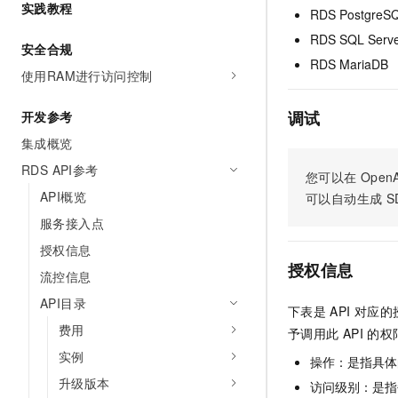
实践教程
RDS PostgreS
AI 产品 免费试用
网络
安全
云开发大赛
Tableau 订阅
1亿+ 大模型 tokens 和 
RDS SQL Serv
安全合规
可观测
入门学习赛
中间件
AI空中课堂在线直播课
RDS MariaDB
140+云产品 免费试用
使用RAM进行访问控制
大模型服务
上云与迁云
产品新客免费试用，最长1
数据库
生态解决方案
调试
千问AI平台-Token Plan
开发参考
企业出海
大模型ACA认证体验
大数据计算
集成概览
助力企业全员 AI 认知与能
行业生态解决方案
政企业务
媒体服务
RDS API参考
千问AI平台-模型体验
您可以在
OpenA
开发者生态解决方案
在线体验全尺寸、多种模态
API概览
可以自动生成
S
企业服务与云通信
AI 开发和 AI 应用解决
服务接入点
Happy 系列大模型
域名与网站
授权信息
授权信息
终端用户计算
流控信息
API目录
Serverless
下表是
API
对应的
大模型解决方案
费用
予调用此
API
的权
开发工具
快速部署 Dify，高效搭建 
实例
操作：是指具体
迁移与运维管理
升级版本
访问级别：是指每