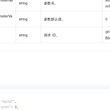
meterNa
lo
string
参数名。
un
meterVa
string
参数默认值。
0
0F
string
请求 ID。
B3
 
"mysql"
,

rsion"
: 
8
,
