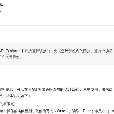
服务生态伙伴
视觉 Coding、空间感知、多模态思考等全面升级
1M上下文，专为长程任务能力而生
云工开物
企业应用
QL
Night Plan 支持 Qwen 3.8-Max
AI 办公
NEW
Red Hat
30+ 款产品免费体验
夜间 5 折，Qwen/Meoo/TokenPlan 客户专享
AI智能应用
er
科研合作
ERP
堂（旗舰版）
SUSE
智能客服
AI 应用构建
大模型原生
CRM
2个月
自动承接线索
建站小程序
Qoder
大模型服务平台百炼-应用模版
OA 办公系统
HOT
NEW
面向真实软件
个人版上线、团队版降价；千问3.8-Max首发发尝鲜
丰富多元化的应用模版和解决方案
力提升
财税管理
模板建站
万有无界
大模型服务平台百炼-智能体
PI Explorer
中直接运行该接口，免去您计算签名的困扰。运行成功后，OpenA
400电话
定制建站
的模型效果
灵活可视化地构建企业级 Agent
DK
代码示例。
方案
广告营销
模板小程序
秒悟
人工智能平台 PAI
定制小程序
云端极速 AI 
新一代 AI 视频生成模型，深度适配广告营销等场景
AI Native 的算法工程平台，一站式完成建模、训练、推理服务部署
APP 开发
建站系统
授权信息，可以在
RAM
权限策略语句的
元素中使用，用来给
Action
限。具体说明如下：
AI 应用
10分钟微调：让0.6B模型媲美235B模型
多模态数据信
的权限点。
依托云原生高可用架构,实现Dify私有化部署
用1%尺寸在特定领域达到大模型90%以上效果
个操作的访问级别，取值为写入（Write）、读取（Read）或列出（Lis