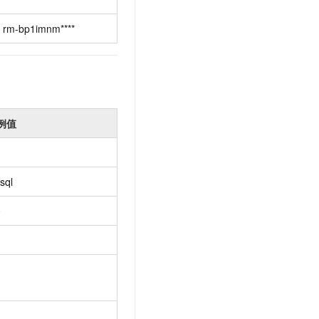
rm-bp1imnm****
例值
sql
0