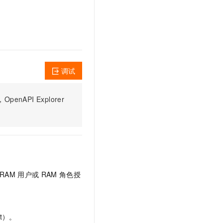
文戏情感细腻自然，动作戏激烈拳拳到肉，实现更强表演能力
支持中英文自由切换，具备更强的噪声鲁棒性
云聚AI 严选权益
SSL 证书
，一键激活高效办公新体验
精选AI产品，从模型到应用全链提效
堡垒机
AI 用量加速计划
应用
防火墙
、识别商机，让客服更高效、服务更出色。
新老同享，达量后返
千问办公
主机安全
NEW
调试
的智能体编程平台
一站式AI生产力平台
AI 应用及服务市场
伶鹊
PI Explorer
企业级人与Agent协作平台，接入和调度多个数字员工
智能客服平台，对话机器人、对话分析、智能外呼
AI 应用
大模型服务平台百炼 - 全妙
大模型
应用创作平台
多模态内容创作工具，已接入 DeepSeek
自然语言处理
数据标注
RAM
用户或
RAM
角色授
机器学习
息提取
与 AI 智能体进行实时音视频通话
从文本、图片、视频中提取结构化的属性信息
构建支持视频理解的 AI 音视频实时通话应用
t）。