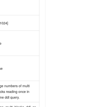
-1024]
e
se
ge numbers of multi 
cks reading once in 
me ddl query.