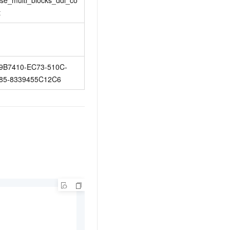
ose_multi_blocks_ddl_co
t
9B7410-EC73-510C-
85-8339455C12C6