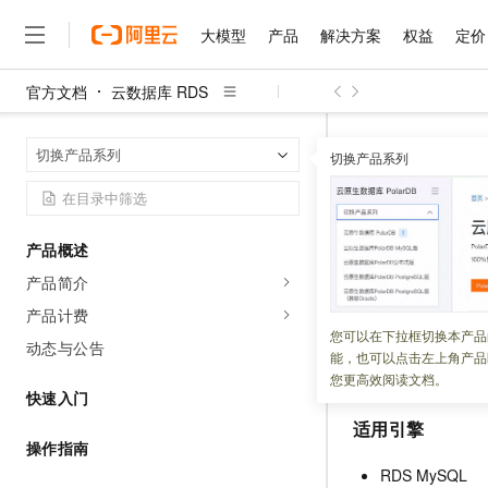
大模型
产品
解决方案
权益
定价
官方文档
云数据库 RDS
大模型
产品
解决方案
权益
定价
云市场
伙伴
服务
了解阿里云
精选产品
精选解决方案
普惠上云
产品定价
精选商城
成为销售伙伴
售前咨询
为什么选择阿里云
千问AI平台
云数据库 RDS
首页
切换产品系列
了解云产品的定价详情
切换产品系列
大模型服务平台百炼
千问办公，解锁你的工作
普惠上云 官方力荐
分销伙伴
在线服务
网站建设
什么是云计算
大
大模型服务与应用平台
企业级Agent产品，直接
云服务器38元/年起，超
Describ
咨询伙伴
多端小程序
技术领先
云上成本管理
售后服务
千问大模型
Agency Agents：拥
官方推荐返现计划
大模型
大模型
精选产品
精选解决方案
Salesforce 国际版订阅
稳定可靠
产品概述
管理和优化成本
多元化、高性能、安全可靠
推荐新用户得奖励，单订单
更新时间：
2026-04-15
销售伙伴合作计划
自助服务
产品简介
友盟天域
安全合规
人工智能与机器学习
AI
文本生成
无影云电脑
HappyHorse 打造一
云工开物
该接口用于查询数
无影生态合作计划
在线服务
产品计费
观测云
分析师报告
随时随地安全接入的云上超
高校专属算力普惠，学生认
计算
互联网应用开发
您可以在下拉框切换本产品
Qwen3.8-Max
HOT
动态与公告
Salesforce On Alibaba C
工单服务
能，也可以点击左上角产品
智能体时代全能旗舰模型
Tuya 物联网平台阿里云
研究报告与白皮书
云解析DNS
快速拥有专属 OpenClaw
Consulting Partner 合
接口说明
大数据
容器
您更高效阅读文档。
免费试用
短信专区
快速入门
蓝凌 OA
Qwen3.7-Plus
AI 大模型销售与服务生
现代化应用
存储
天池大赛
适用引擎
能看、能想、能动手的多模
云原生大数据计算服务 Max
解决方案免费试用 新老
电子合同
操作指南
面向分析的企业级SaaS模
最高领取价值200元试用
安全
网络与CDN
AI 算法大赛
Qwen3-VL-Plus
RDS MySQL
畅捷通