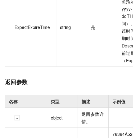
至指定
yyyy-M
ddTHH
间）。
ExpectExpireTime
string
是
该时间
期时间
Descri
前过期
（Expec
返回参数
名称
类型
描述
示例值
返回参数详
object
情。
76364A52-