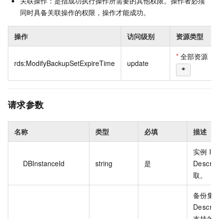
关联操作：是指成功执行操作所需要的其他权限。操作者必须
同时具备关联操作的权限，操作才能成功。
操作
访问级别
资源类型
*
全部资源
rds:ModifyBackupSetExpireTime
update
*
请求参数
名称
类型
必填
描述
实例 I
DBInstanceId
string
是
Descri
取。
备份集 
Descri
支持的