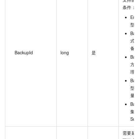
条件：
En
型）：
Ba
式）
备份
BackupId
long
是
Bac
方式
理备
Ba
型）：
量备
Bac
集状
Su
需要延