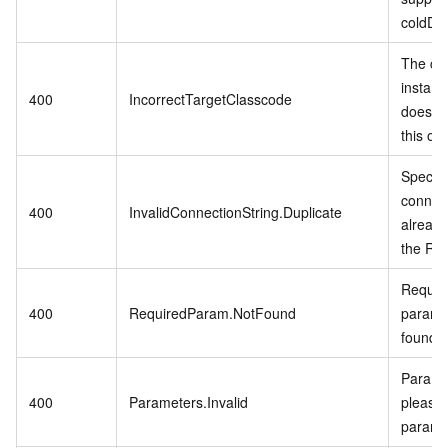
coldDa
The cu
instanc
400
IncorrectTargetClasscode
does no
this op
Specifi
connect
400
InvalidConnectionString.Duplicate
already
the RD
Require
400
RequiredParam.NotFound
param i
found.
Paramet
400
Parameters.Invalid
please 
parame