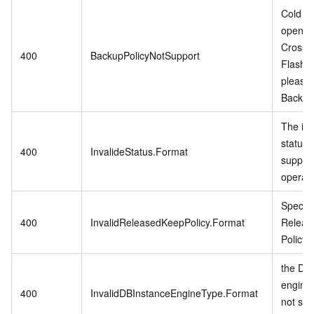
Cold Da
open w
CrossB
400
BackupPolicyNotSupport
Flash 
please
Backup 
The in
status 
400
InvalideStatus.Format
support
operati
Specifi
400
InvalidReleasedKeepPolicy.Format
Releas
Policy i
the DB 
engine
400
InvalidDBInstanceEngineType.Format
not sup