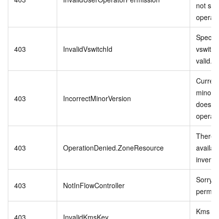
not sup
operati
Specifi
403
InvalidVswitchId
vswitch 
valid.
Curren
minor v
403
IncorrectMinorVersion
does no
operati
There i
403
OperationDenied.ZoneResource
availab
invento
Sorry,n
403
NotInFlowController
permiss
Kms ke
403
InvalidKmsKey