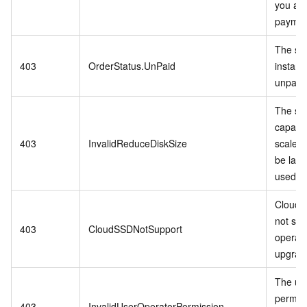
you ad
paymen
The spe
403
OrderStatus.UnPaid
instanc
unpaid 
The st
capacit
403
InvalidReduceDiskSize
scale-
be larg
used a
Cloud 
not sup
403
CloudSSDNotSupport
operati
upgrade
The us
permis
403
InvalidUserOperatorPermission