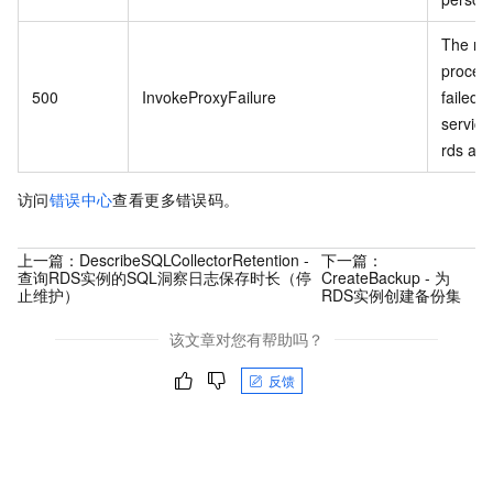
The re
proces
500
InvokeProxyFailure
failed 
service 
rds api.
访问
错误中心
查看更多错误码。
上一篇：
DescribeSQLCollectorRetention -
下一篇：
查询RDS实例的SQL洞察日志保存时长（停
CreateBackup - 为
止维护）
RDS实例创建备份集
该文章对您有帮助吗？
反馈