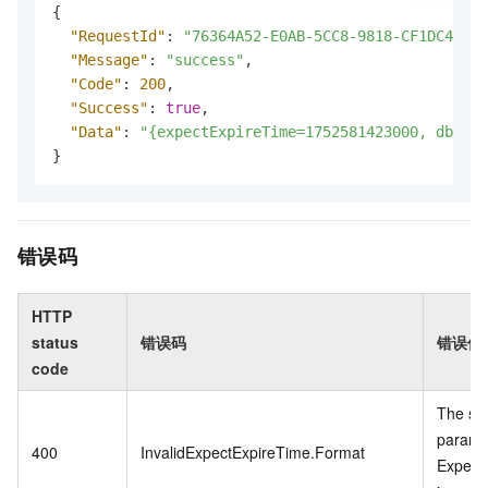
{
"RequestId"
:
"76364A52-E0AB-5CC8-9818-CF1DC482C0
"Message"
:
"success"
,
"Code"
:
200
,
"Success"
:
true
,
"Data"
:
"{expectExpireTime=1752581423000, dbClus
}
错误码
HTTP
status
错误码
错误信
code
The spe
param
400
InvalidExpectExpireTime.Format
Expect