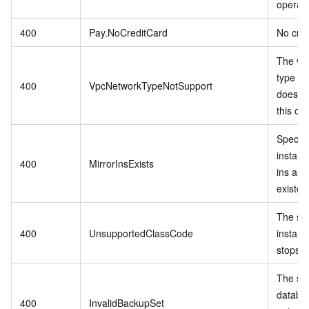
operati
400
Pay.NoCreditCard
No cred
The vp
type in
400
VpcNetworkTypeNotSupport
does no
this op
Specif
instanc
400
MirrorInsExists
ins alr
existed
The sp
400
UnsupportedClassCode
instanc
stops se
The spe
databa
400
InvalidBackupSet