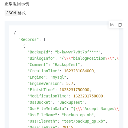
正常返回示例
格式
JSON
{

"Records"
: [

    {

"BackupId"
: 
"b-kwwvr7v8t7of****"
,

"BinlogInfo"
: 
"{
\\
\"
binlogPosition
\\
\"
:
\\
\"
1
"Comment"
: 
"BackupTest"
,

"CreationTime"
: 
1623231084000
,

"Engine"
: 
"mysql"
,

"EngineVersion"
: 
5.7
,

"FinishTime"
: 
1623231750000
,

"ModificationTime"
: 
1623231750000
,

"OssBucket"
: 
"BackupTest"
,

"OssFileMetaData"
: 
"{
\\
\"
Accept-Ranges
\\
\"
:
\
"OssFileName"
: 
"backup_qp.xb"
,

"OssFilePath"
: 
"test/backup_qp.xb"
,

"OssFileSize"
: 
79115
,
