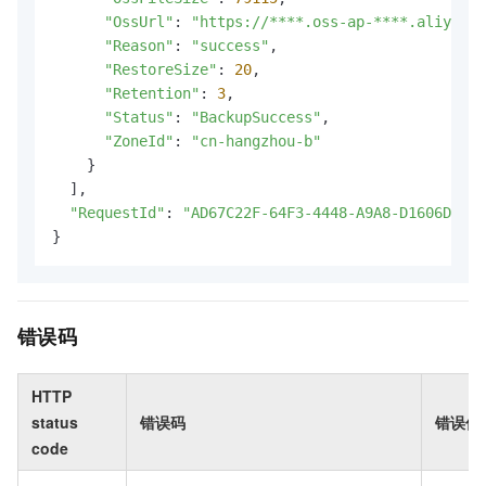
"OssUrl"
: 
"https://****.oss-ap-****.aliyuncs
"Reason"
: 
"success"
,

"RestoreSize"
: 
20
,

"Retention"
: 
3
,

"Status"
: 
"BackupSuccess"
,

"ZoneId"
: 
"cn-hangzhou-b"
    }

  ],

"RequestId"
: 
"AD67C22F-64F3-4448-A9A8-D1606D2428
}
错误码
HTTP
status
错误码
错误信
code