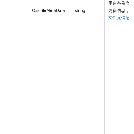
用户备份文
OssFileMetaData
string
更多信息，
文件元信息