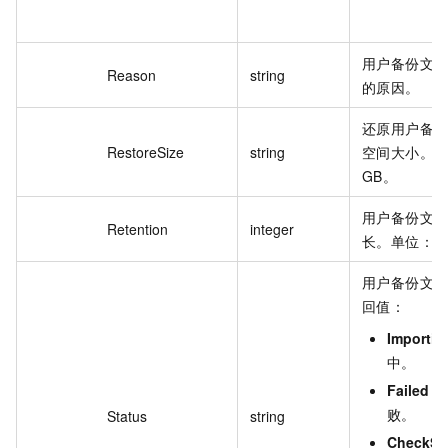
用户备份文
Reason
string
的原因。
还原用户备
RestoreSize
string
空间大小。
GB。
用户备份文
Retention
integer
长。单位：
用户备份文
回值：
Importin
中。
Failed
：
败。
Status
string
CheckSu