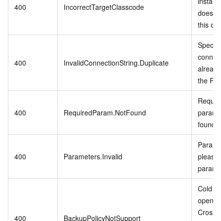
instanc
400
IncorrectTargetClasscode
does no
this op
Specifi
connect
400
InvalidConnectionString.Duplicate
already
the RD
Require
400
RequiredParam.NotFound
param i
found.
Paramet
400
Parameters.Invalid
please 
parame
Cold Da
open w
CrossB
400
BackupPolicyNotSupport