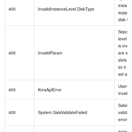
instanc
400
InvalidInstanceLevel.DiskType
support
disk ty
Sepcifi
level P
is inva
400
InvalidParam
are stil
slots in
so it c
set as r
User se
400
KmsApiError
invalid.
Sales 
400
System.SaleValidateFailed
validat
error.
account