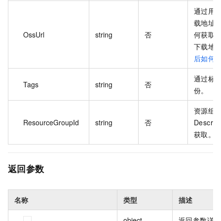
通过用户
载地址
OssUrl
string
否
何获取用
下载地
后如何获
通过标
Tags
string
否
份。
资源组 
ResourceGroupId
string
否
Describ
获取。
返回参数
名称
类型
描述
object
返回参数详