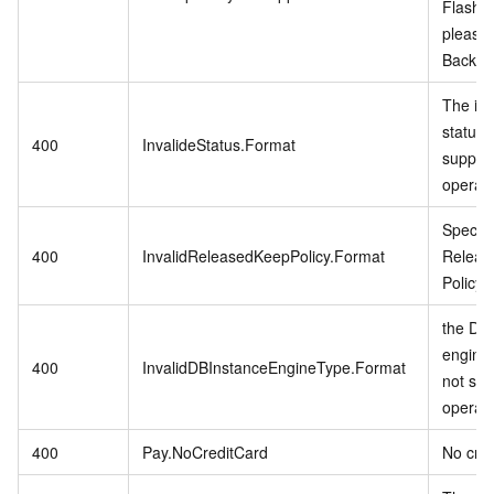
Flash 
please
Backup 
The in
status 
400
InvalideStatus.Format
support
operati
Specifi
400
InvalidReleasedKeepPolicy.Format
Releas
Policy i
the DB 
engine
400
InvalidDBInstanceEngineType.Format
not sup
operati
400
Pay.NoCreditCard
No cred