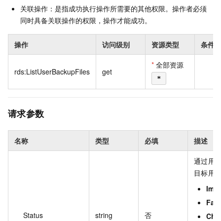
关联操作：是指成功执行操作所需要的其他权限。操作者必须
同时具备关联操作的权限，操作才能成功。
操作
访问级别
资源类型
条件
*
全部资源
rds:ListUserBackupFiles
get
无
*
请求参数
名称
类型
必填
描述
通过用
目标用
Impo
Fail
Status
string
否
Che