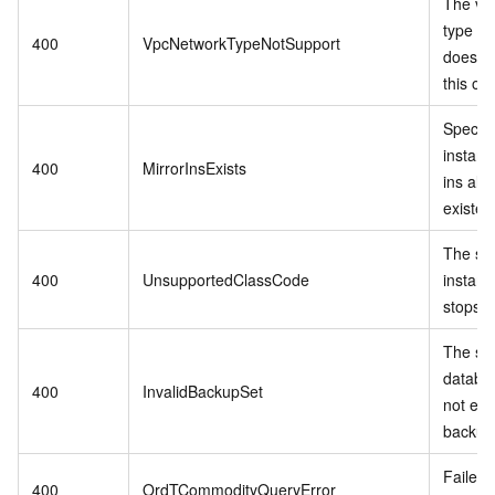
The vp
type in
400
VpcNetworkTypeNotSupport
does no
this op
Specif
instanc
400
MirrorInsExists
ins alr
existed
The sp
400
UnsupportedClassCode
instanc
stops se
The spe
databa
400
InvalidBackupSet
not exis
backup 
Failed 
400
OrdTCommodityQueryError