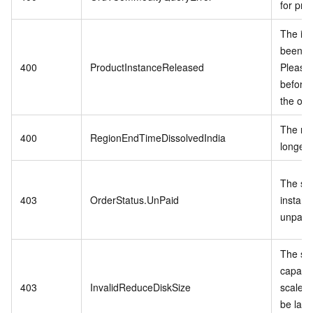
for pro
The in
been r
400
ProductInstanceReleased
Please
before 
the ord
The reg
400
RegionEndTimeDissolvedIndia
longer 
The spe
403
OrderStatus.UnPaid
instanc
unpaid 
The st
capacit
403
InvalidReduceDiskSize
scale-
be larg