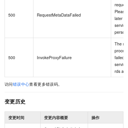
request
Please 
500
RequestMetaDataFailed
later o
service
personn
The re
proces
500
InvokeProxyFailure
failed 
service 
rds api.
访问
错误中心
查看更多错误码。
变更历史
变更时间
变更内容概要
操作