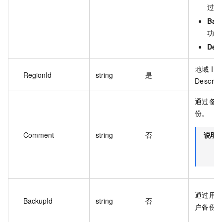
过。
Bac
功。
Dele
地域 I
RegionId
string
是
Descri
通过备
份。
Comment
string
否
说明
通过用户
BackupId
string
否
户备份