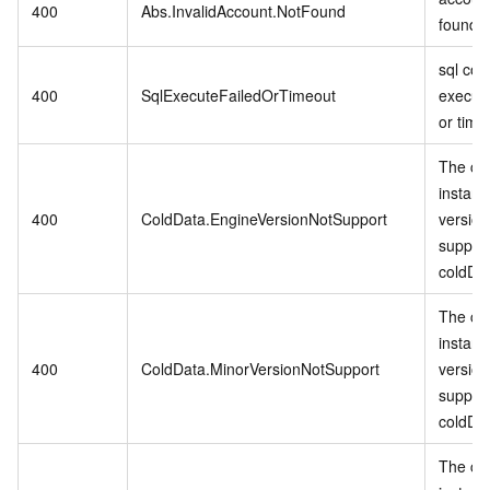
400
Abs.InvalidAccount.NotFound
found.
sql co
400
SqlExecuteFailedOrTimeout
executi
or time
The cu
instanc
400
ColdData.EngineVersionNotSupport
version
suppor
coldDa
The cu
instanc
400
ColdData.MinorVersionNotSupport
version
suppor
coldDa
The cu