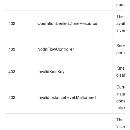
operati
There i
403
OperationDenied.ZoneResource
availab
invento
Sorry,n
403
NotInFlowController
permiss
Kms ke
403
InvalidKmsKey
disable
Curren
instanc
403
InvalidInstanceLevel.Malformed
does no
this op
The cu
instanc