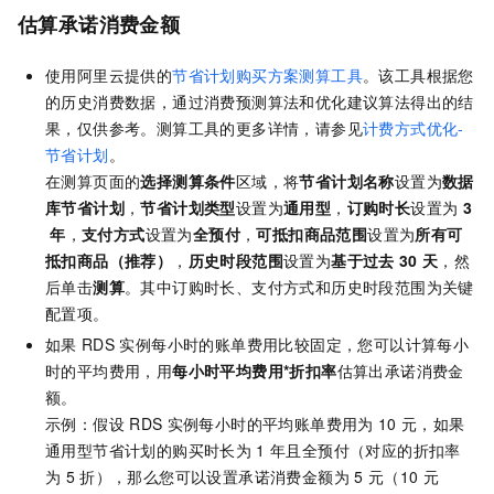
估算承诺消费金额
使用阿里云提供的
节省计划购买方案测算工具
。该工具根据您
的历史消费数据，通过消费预测算法和优化建议算法得出的结
果，仅供参考。测算工具的更多详情，请参见
计费方式优化-
节省计划
。
在测算页面的
选择测算条件
区域，将
节省计划名称
设置为
数据
库节省计划
，
节省计划类型
设置为
通用型
，
订购时长
设置为
3
年
，
支付方式
设置为
全预付
，
可抵扣商品范围
设置为
所有可
抵扣商品（推荐）
，
历史时段范围
设置为
基于过去
30
天
，然
后单击
测算
。其中订购时长、支付方式和历史时段范围为关键
配置项。
如果
RDS
实例每小时的账单费用比较固定，您可以计算每小
时的平均费用，用
每小时平均费用*折扣率
估算出承诺消费金
额。
示例：假设
RDS
实例每小时的平均账单费用为
10
元，如果
通用型节省计划的购买时长为
1
年且全预付（对应的折扣率
为
5
折），那么您可以设置承诺消费金额为
5
元（10
元