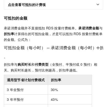
点击查看可抵扣的计费项
可抵扣的金额
承诺消费金额并不直接抵扣
RDS
按量付费账单。
承诺消费金额
与
折扣率
计算得出的可抵扣金额，才是可以抵扣
RDS
按量付费账单
的金额。公式为：
可抵扣金额（每小时）
=
承诺消费金额（每小时）
➗
折
。
折扣率与
购买时长
和
付费类型
（全预付、半预付或
0
预付）相
关。购买时长越长，预付比例越高，折扣率越低。
通用型节省计划付费模式
折扣率
3
年全预付
30%
3
年半预付
43%