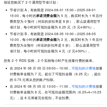
假设您购买了
2
个通用型节省计划：
节省计划
A，有效期是
2024-08-01 15:00～2025-08-01
15:00，每小时的
承诺消费金额
为
5
元，购买时长为
1
年且付
费类型为
0
预付（对应的折扣率是
8
折），那么该通用型节
省计划，每小时的可抵扣金额为
6.25
元（5
元➗80%）。
节省计划
B，有效期是
2024-08-05 10:00～2025-08-05
10:00，每小时的
承诺消费金额
为
2
元，购买时长为
1
年且付
费类型为全预付（对应的折扣率是
5
折），那么该通用型节
省计划，每小时的可抵扣金额为
4
元（2
元➗50%）。
您有
2
个
RDS
实例，2
个实例每小时产生按量付费的账单。
在
2024
年
08
月
05
日
09:00～10:00，
可抵扣的计费项
按量
付费账单金额为
7
元。超出了可抵扣金额（6.25
元），超出
的
0.75
元将从您的账户扣除。
在
2024
年
08
月
05
日
10:00～11:00，
可抵扣的计费项
按量
付费账单金额为
8
元，在可抵扣金额范围内（6.25+4=10.25
元），这
8
元将被完全抵扣，不会扣费。