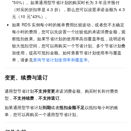
*50%）。如果通用型节省计划的购买时长为
3
年且半预付
（对应的折扣率是
4.3
折），那么您可以设置承诺金额为
4.3
元（10
元*43%）。
如果
RDS
实例每小时的账单费用比较波动，或者您不太确定
每小时的费用，您可以先设置一个比较低的承诺消费金额，观
察抵扣效果。如果节省计划的使用率高但覆盖率低，说明还有
较大抵扣空间，您可以再购买一个节省计划。多个节省计划叠
加使用，提高可抵扣金额。如何查看节省计划使用率与覆盖
率，请参见
查询节省计划使用率和覆盖率
。
变更、续费与退订
通用型节省计划
不支持变更
承诺消费金额、购买时长和付费类
型，
不支持续费
，
不支持退订
。
如果通用型节省计划
到期
或者
抵扣金额不足
以抵扣每小时的账
单，您可以再购买一个通用型节省计划。