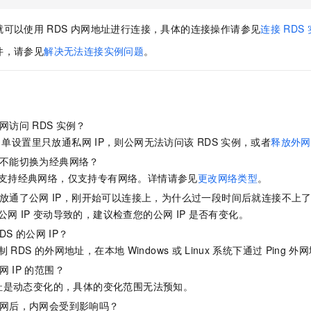
就可以使用
RDS
内网地址进行连接，具体的连接操作请参见
连接
RDS
件，请参见
解决无法连接实例问题
。
网访问
RDS
实例？
名单设置里只放通私网
IP，则公网无法访问该
RDS
实例，或者
释放外网
例不能切换为经典网络？
不支持经典网络，仅支持专有网络。详情请参见
更改网络类型
。
经放通了公网
IP，刚开始可以连接上，为什么过一段时间后就连接不上
公网
IP
变动导致的，建议检查您的公网
IP
是否有变化。
DS
的公网
IP？
制
RDS
的外网地址，在本地
Windows
或
Linux
系统下通过
Ping
外网
网
IP
的范围？
址是动态变化的，具体的变化范围无法预知。
外网后，内网会受到影响吗？