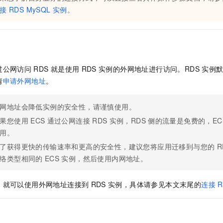
服务生态伙伴
视觉 Coding、空间感知、多模态思考等全面升级
1M上下文，专为长程任务能力而生
云工开物
企业应用
Night Plan 支持 Qwen 3.8-Max
AI 办公
NEW
接
RDS MySQL
实例
。
Red Hat
30+ 款产品免费体验
夜间 5 折，Qwen/Meoo/TokenPlan 客户专享
AI智能应用
科研合作
ERP
堂（旗舰版）
SUSE
智能客服
AI 应用构建
大模型原生
CRM
2个月
自动承接线索
建站小程序
Qoder
大模型服务平台百炼-应用模版
OA 办公系统
HOT
NEW
过公网访问
RDS
就是使用
RDS
实例的外网地址进行访问。RDS
实例
面向真实软件
个人版上线、团队版降价；千问3.8-Max首发发尝鲜
丰富多元化的应用模版和解决方案
请
申请外网地址
。
力提升
财税管理
模板建站
万有无界
大模型服务平台百炼-智能体
400电话
定制建站
网地址会降低实例的安全性，请谨慎使用。
的模型效果
灵活可视化地构建企业级 Agent
方案
广告营销
模板小程序
果您使用
ECS
通过公网连接
RDS
实例，RDS
侧的流量是免费的，EC
秒悟
人工智能平台 PAI
用。
定制小程序
云端极速 AI 
新一代 AI 视频生成模型，深度适配广告营销等场景
AI Native 的算法工程平台，一站式完成建模、训练、推理服务部署
了获得更快的传输速率和更高的安全性，建议您将应用迁移到与您的
R
APP 开发
络类型相同的
ECS
实例，然后使用内网地址。
建站系统
，就可以使用外网地址连接到
RDS
实例，具体请参见本文末尾的
连接
R
AI 应用
10分钟微调：让0.6B模型媲美235B模型
多模态数据信
依托云原生高可用架构,实现Dify私有化部署
用1%尺寸在特定领域达到大模型90%以上效果