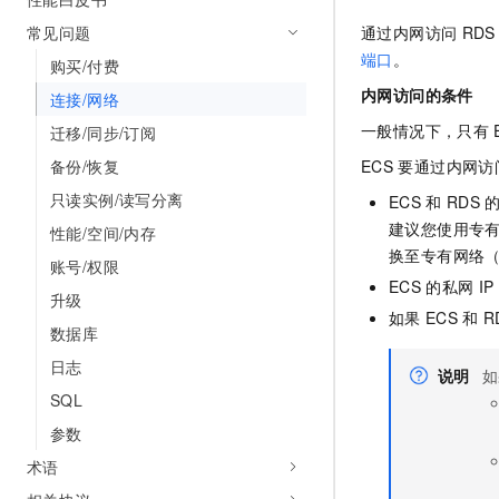
10 分钟在聊天系统中增加
专有云
常见问题
通过内网访问
RDS
端口
。
购买/付费
内网访问的条件
连接/网络
一般情况下，只有
迁移/同步/订阅
备份/恢复
ECS
要通过内网访
只读实例/读写分离
ECS
和
RDS
建议您使用专有
性能/空间/内存
换至专有网络（
账号/权限
ECS
的私网
IP
升级
如果
ECS
和
R
数据库
日志
说明
如
SQL
参数
术语