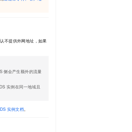
文戏情感细腻自然，动作戏激烈拳拳到肉，实现更强表演能力
支持中英文自由切换，具备更强的噪声鲁棒性
云聚AI 严选权益
SSL 证书
，一键激活高效办公新体验
精选AI产品，从模型到应用全链提效
堡垒机
AI 用量加速计划
应用
防火墙
、识别商机，让客服更高效、服务更出色。
新老同享，达量后返
千问办公
主机安全
NEW
默认不提供外网地址，如果
的智能体编程平台
一站式AI生产力平台
AI 应用及服务市场
伶鹊
企业级人与Agent协作平台，接入和调度多个数字员工
智能客服平台，对话机器人、对话分析、智能外呼
AI 应用
S
侧会产生额外的流量
大模型服务平台百炼 - 全妙
大模型
应用创作平台
多模态内容创作工具，已接入 DeepSeek
DS
实例在同一地域且
自然语言处理
数据标注
DS
实例文档
。
机器学习
息提取
与 AI 智能体进行实时音视频通话
从文本、图片、视频中提取结构化的属性信息
构建支持视频理解的 AI 音视频实时通话应用