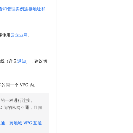
t.diy 一步搞定创意建站
构建大模型应用的安全防护体系
看和管理实例连接地址和
通过自然语言交互简化开发流程,全栈开发支持
通过阿里云安全产品对 AI 应用进行安全防护
要使用
云企业网
。
下线（详见
通知
），建议切
下的同一个
VPC
内。
中的一种进行连接。
C
间的私网互通，且同
互通
、
跨地域
VPC
互通