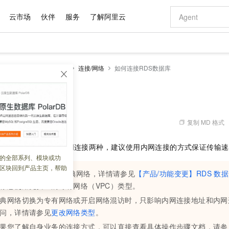
云市场
伙伴
服务
了解阿里云
AI 特惠
数据与 API
成为产品伙伴
企业增值服务
最佳实践
价格计算器
AI 场景体
基础软件
产品伙伴合
阿里云认证
市场活动
配置报价
大模型
服务支持
常见问题
连接/网络
如何连接RDS数据库
自助选配和估算价格
新方式
域名与网站
睿译宝，AI翻译排版一步到位
智启 AI 普惠权益
产品生态集成认证中心
企业支持计划
云上春晚
千问官方 MaaS 平台，为开发者和 Agent 而生，新用户赠送 1 亿 + tokens 额度
云服务器 EC
Qwen Aud
AI Coding
阿里云Maa
2026 阿里云
为企业打
数据集
Windows
大模型认证
模型
NEW
NEW
交付可用成果
值低价云产品抢先购
提供智能易用的域名与建站服务
上传文档即自动完成翻译和格式还原
至高享 1亿+免费 tokens，加速 Al 应用落地
安全可靠、弹
智能编程，一键
DS数据库
产品生态伙伴
专家技术服务
云上奥运之旅
弹性计算合作
阿里云中企出
手机三要素
宝塔 Linux
全部认证
价格优势
有专属领域专家
对象存储 OSS
GLM-5.2：长任务时代开源旗舰模型
阿里云 OPC 创新助力计划
云数据库 RD
即刻拥有 DeepS
AI 电商营销
产品生态伙伴工作台
企业增值服务台
云栖战略参考
云存储合作计
云栖大会
身份实名认证
CentOS
训练营
推动算力普惠，释放技术红利
的大模型服务
最高返9万
多领域专家智能体,一键组建 AI 虚拟交付团队
至高百万元 Token 补贴，加速一人公司成长
稳定、安全、高性价比、高性能的云存储服务
真正可用的 1M 上下文,一次完成代码全链路开发
轻松解锁专属 Dee
从图文生成到
复制 MD 格式
 09:46:47
云上的中国
数据库合作计
活动全景
短信
Docker
图片和
站式影视创作平台
人工智能平台 PAI
Hermes Agent，打造自进化智能体
Token Plan 模型订阅计划
Qoder
5 分钟轻松部署
AI 广告创作
企业成长
大模型
NEW
信息公告
的方式有公网连接和内网连接两种，建议使用内网连接的方式保证传输速
看见新力量
云网络合作计
OCR 文字识别
JAVA
级电脑
证享300元代金券
可视化编排打通从文字构思到成片全链路闭环
一站式AI开发、训练和推理服务
自主进化，持久记忆，越用越聪明
Qwen3.8-Max 首发尝鲜，限时加量 10 倍，夜间低至2折
面向真实软件
图文、视频一
的全部系列、模块或功
Kimi-K3
HappyHors
NEW
魔搭 Mode
loud
服务实践
官网公告
区块回到产品主页，帮助
Kimi 最新旗舰模型，长程编程与推理利器
让文字生成流
金融模力时刻
Salesforce O
版
发票查验
全能环境
DS
实例已不再支持经典网络，详情请参见
【产品/功能变更】RDS
数据
Qoder CN
Claude Code + GStack 打造工程团队
千问办公，限时限量积分加倍
云原生数据库 P
低代码高效构
AI 建站
NEW
作计划
计划
创新中心
魔搭 ModelSc
健康状态
荐您使用更安全的专有网络（VPC）类型。
让AI从“聊天伙伴”进化为能干活的“数字员工”
覆盖公网/内网、递归/权威、移动APP等全场景解析服务
安装技能 GStack，拥有专属 AI 工程团队
你的AI工作搭子，覆盖日常办公高频场景
基于千问大模型等，支持代码智能生成、研发智能问答
0 代码专业建
客户案例
天气预报查询
操作系统
Deepseek-v4-pro
HappyHors
态合作计划
典网络切换为专有网络或开启网络混访时，只影响内网连接地址和内网
态智能体模型
旗舰 MoE 大模型，百万上下文与顶尖推理能力
图生视频，流
Compute
同享
容器服务 Kubernetes 版 ACK
万小智 AI 建站低至 15元/月
云防火墙
AI 短剧/漫剧
快递物流查询
WordPress
成为服务伙
高校合作
问，详情请参见
更改网络类型
。
式云数据仓库
点，立即开启云上创新
提供一站式管理容器应用的 K8s 服务
送.CN域名，送备案服务码
云原生的云上
AI助力短剧
GLM-5.2
Wan2.7-T
果您了解自身业务的连接方式，可以直接查看具体操作步骤文档，请参
Ubuntu