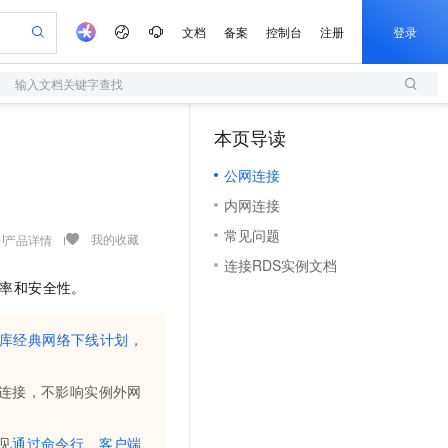
文档
备案
控制台
注册
登录
输入文档关键字查找
验
作计划
器
AI 活动
专业服务
服务伙伴合作计划
开发者社区
加入我们
服务平台百炼
阿里云 OPC 创新助力计划
本页导读
（1）
一站式生成采购清单，支持单品或批量购买
S
io：打造专属 AI 语音助手
S产品伙伴计划（繁花）
峰会
造的大模型服务与应用开发平台
轻量应用服务器
一句话生成原生可编辑精美 PPT 文稿
AI 生产力先锋
Al MaaS 服务伙伴赋能合作
域名
博文
Careers
至高可申请百万元
公网连接
性可伸缩的云计算服务
开启高性价比 AI 编程新体验
Qwen-Audio-3.0-Realtime 端到端实时语音角色扮演
输入一句话想法, 轻松生成专业的 PPT
先锋实践拓展 AI 生产力的边界
快速构建应用程序和网站，即刻迈出上云第一步
Token 补贴，五大权
计划
海大会
伙伴信用分合作计划
商标
问答
社会招聘
内网连接
益加速 OPC 成功
S
eek-V4-Pro
数字证书管理服务（原SSL证书）
一键部署幻兽帕鲁游戏服务器
飞天发布时刻
HOT
划
备案
电子书
校园招聘
常见问题
pSeek-V4-Pro
视频创作，一键激活电商全链路生产力
全托管，含MySQL、PostgreSQL、SQL Server、MariaDB多引擎
实现全站HTTPS，呈现可信的WEB访问
一键购买专属联机服务器，轻松开启游戏
所见，即是所愿
我的收藏
产品详情
更多支持
划
公司注册
镜像站
连接RDS实例文档
视频生成
语音识别与合成
专属 QwenPaw
短信服务
漫剧工坊：一站式动画创作平台
AI 实训营
HOT
率和安全性。
合作伙伴培训与认证
划
上云迁移
的智能体编程平台
站生成，高效打造优质广告素材
从聊天伙伴进化为能主动干活的本地数字员工
快速生产连贯的高质量长漫剧
从基础到进阶，Agent 创客手把手教你
国内短信简单易用，安全可靠，秒级触达，全球覆盖200+国家和地区。
e-1.1-T2V
Qwen3-TTS-Flash
lScope
我要反馈
查询合作伙伴
畅细腻的高质量视频
离线语音合成大模型，多语言方言自适应，低延迟高稳定
n Alibaba Cloud ISV 合作
代维服务
库经典网络下线计划
，
olarDB
建企业门户网站
大数据开发治理平台 DataWorks
10 分钟搭建微信、支付宝小程序
创新加速
ope
登录合作伙伴管理后台
我要建议
站，无忧落地极速上线
以可视化方式快速构建移动和 PC 门户网站
100%兼容MySQL、PostgreSQL，兼容Oracle，支持集中和分布式
高效部署网站，快速应用到小程序
Data Agent 驱动的一站式 Data+AI 开发治理平台
e-1.1-I2V
Cosyvoice-V3-Flash
安全
连接，不影响实例外网
畅自然，细节丰富
高表现力语音合成大模型，语音克隆听感自然
我要投诉
上云场景组合购
伴
边界网络安全防护产品
漫剧创作，剧本、分镜、视频高效生成
覆盖90%+业务场景，专享组合折扣价
2V
VPN
Fun-ASR
见
通过命令行、客户端