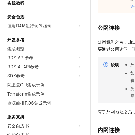
实践教程
AI 产品 免费试用
网络
连
安全
云开发大赛
Tableau 订阅
1亿+ 大模型 tokens 和 
安全合规
可观测
入门学习赛
中间件
AI空中课堂在线直播课
140+云产品 免费试用
使用RAM进行访问控制
大模型服务
公网连接
上云与迁云
产品新客免费试用，最长1
数据库
生态解决方案
千问AI平台-Token Plan
开发参考
企业出海
公网也叫外网，通
大模型ACA认证体验
大数据计算
集成概览
要通过公网访问，
助力企业全员 AI 认知与能
行业生态解决方案
政企业务
媒体服务
RDS API参考
千问AI平台-模型体验
开发者生态解决方案
说明
外
在线体验全尺寸、多种模态
RDS AI API参考
企业服务与云通信
AI 开发和 AI 应用解决
如
SDK参考
Happy 系列大模型
费
域名与网站
阿里云CLI集成示例
为
终端用户计算
Terraform集成示例
网
资源编排ROS集成示例
Serverless
大模型解决方案
有了外网地址之后
服务支持
开发工具
快速部署 Dify，高效搭建 
安全白皮书
迁移与运维管理
内网连接
性能白皮书