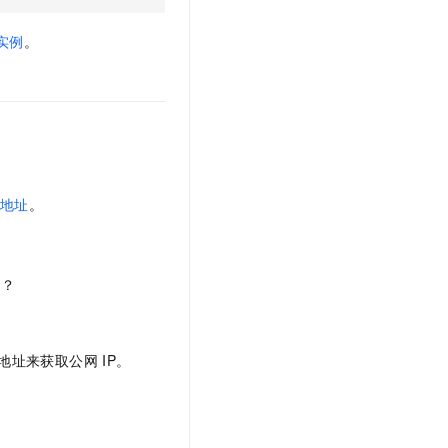
实例
。
地址
。
了？
地址来获取公网
IP。