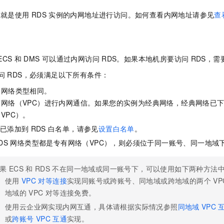
一个 AI 助手
即刻拥有 DeepSeek-R1 满血版
超强辅助，Bol
就是使用
RDS
实例的内网地址进行访问。如何查看内网地址请参见
查
在企业官网、通讯软件中为客户提供 AI 客服
多种方案随心选，轻松解锁专属 DeepSeek
ECS
和
DMS
可以通过内网访问
RDS。如果本地机房要访问
RDS，需
问
RDS，必须满足以下所有条件：
的网络类型相同。
网络（VPC）进行内网通信。如果您的实例为经典网络，经典网络已
VPC）。
已添加到
RDS
白名单，请参见
设置白名单
。
DS
网络类型都是专有网络（VPC），则必须位于同一账号、同一地域
果
ECS
和
RDS
不在同一地域或同一账号下，可以使用如下两种方法
使用
VPC
对等连接
实现同账号或跨账号、同地域或跨地域的两个
VP
地域的
VPC
对等连接免费。
使用云企业网实现内网互通，具体请根据实际情况参照
同地域
VPC
或
跨账号
VPC
互通
实现。