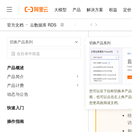
大模型
产品
解决方案
权益
定价
官方文档
云数据库 RDS
大模型
产品
解决方案
权益
定价
云市场
伙伴
服务
了解阿里云
精选产品
精选解决方案
普惠上云
产品定价
精选商城
成为销售伙伴
售前咨询
为什么选择阿里云
千问AI平台
云数据库 RDS
首页
切换产品系列
了解云产品的定价详情
切换产品系列
大模型服务平台百炼
千问办公，解锁你的工作
普惠上云 官方力荐
分销伙伴
在线服务
网站建设
什么是云计算
大
大模型服务与应用平台
企业级Agent产品，直接
云服务器38元/年起，超
如何连接R
咨询伙伴
多端小程序
技术领先
云上成本管理
售后服务
千问大模型
Agency Agents：拥
官方推荐返现计划
大模型
大模型
精选产品
精选解决方案
Salesforce 国际版订阅
稳定可靠
产品概述
管理和优化成本
多元化、高性能、安全可靠
推荐新用户得奖励，单订单
更新时间：
2026-06-22
销售伙伴合作计划
自助服务
产品简介
友盟天域
安全合规
人工智能与机器学习
AI
文本生成
无影云电脑
HappyHorse 打造一
云工开物
连接
RDS
数据库
无影生态合作计划
在线服务
产品计费
观测云
分析师报告
随时随地安全接入的云上超
高校专属算力普惠，学生认
计算
互联网应用开发
您可以在下拉框切换本产品
Qwen3.8-Max
HOT
动态与公告
Salesforce On Alibaba C
工单服务
能，也可以点击左上角产品
智能体时代全能旗舰模型
Tuya 物联网平台阿里云
研究报告与白皮书
重要
R
云解析DNS
快速拥有专属 OpenClaw
Consulting Partner 合
大数据
容器
您更高效阅读文档。
免费试用
短信专区
推
快速入门
蓝凌 OA
Qwen3.7-Plus
AI 大模型销售与服务生
现代化应用
存储
天池大赛
经
能看、能想、能动手的多模
云原生大数据计算服务 Max
解决方案免费试用 新老
电子合同
操作指南
访
面向分析的企业级SaaS模
最高领取价值200元试用
安全
网络与CDN
AI 算法大赛
Qwen3-VL-Plus
畅捷通
如