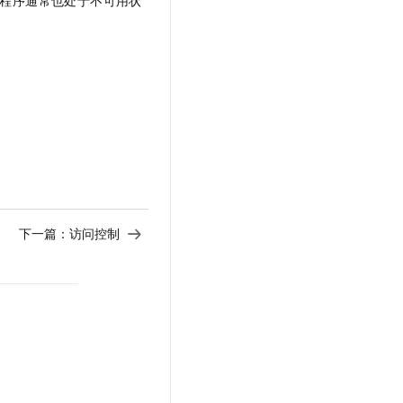
程序通常也处于不可用状
t.diy 一步搞定创意建站
构建大模型应用的安全防护体系
通过自然语言交互简化开发流程,全栈开发支持
通过阿里云安全产品对 AI 应用进行安全防护
下一篇：
访问控制