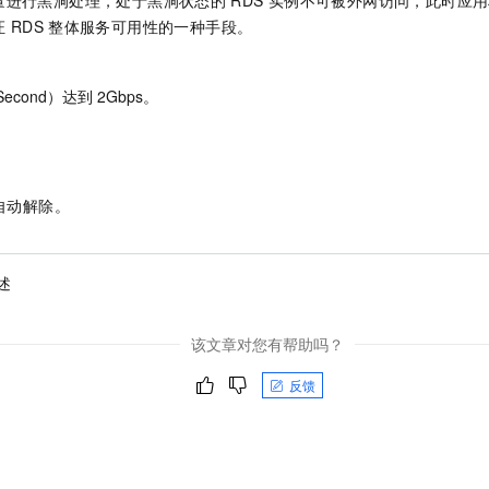
量进行黑洞处理，处于黑洞状态的
RDS
实例不可被外网访问，此时应用
一个 AI 助手
即刻拥有 DeepSeek-R1 满血版
超强辅助，Bol
证
RDS
整体服务可用性的一种手段。
在企业官网、通讯软件中为客户提供 AI 客服
多种方案随心选，轻松解锁专属 DeepSeek
：
r Second）达到
2Gbps。
：
自动解除。
述
该文章对您有帮助吗？
反馈