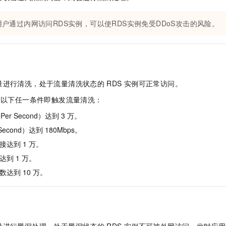
服务生态伙伴
视觉 Coding、空间感知、多模态思考等全面升级
1M上下文，专为长程任务能力而生
云工开物
企业应用
Night Plan 支持 Qwen 3.8-Max
AI 办公
NEW
Red Hat
30+ 款产品免费体验
夜间 5 折，Qwen/Meoo/TokenPlan 客户专享
AI智能应用
科研合作
用户通过内网访问RDS实例，可以使RDS实例免受DDoS攻击的风险。
ERP
堂（旗舰版）
SUSE
智能客服
AI 应用构建
大模型原生
CRM
2个月
自动承接线索
建站小程序
Qoder
大模型服务平台百炼-应用模版
OA 办公系统
HOT
NEW
面向真实软件
个人版上线、团队版降价；千问3.8-Max首发发尝鲜
丰富多元化的应用模版和解决方案
力提升
量进行清洗，处于流量清洗状态的
RDS
实例可正常访问。
财税管理
模板建站
万有无界
大模型服务平台百炼-智能体
足以下任一条件即触发流量清洗：
400电话
定制建站
的模型效果
灵活可视化地构建企业级 Agent
 Per Second）达到
3
万。
方案
广告营销
模板小程序
秒悟
人工智能平台 PAI
r Second）达到
180Mbps。
定制小程序
云端极速 AI 
新一代 AI 视频生成模型，深度适配广告营销等场景
AI Native 的算法工程平台，一站式完成建模、训练、推理服务部署
接达到
1
万。
APP 开发
达到
1
万。
数达到
10
万。
建站系统
AI 应用
10分钟微调：让0.6B模型媲美235B模型
多模态数据信
依托云原生高可用架构,实现Dify私有化部署
用1%尺寸在特定领域达到大模型90%以上效果