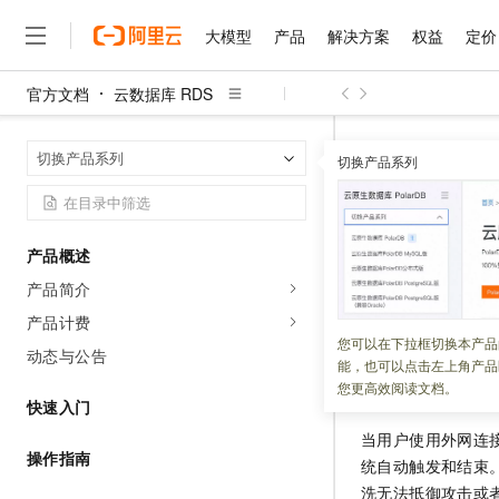
大模型
产品
解决方案
权益
定价
官方文档
云数据库 RDS
大模型
产品
解决方案
权益
定价
云市场
伙伴
服务
了解阿里云
精选产品
精选解决方案
普惠上云
产品定价
精选商城
成为销售伙伴
售前咨询
为什么选择阿里云
千问AI平台
云数据库 RDS
首页
切换产品系列
了解云产品的定价详情
切换产品系列
大模型服务平台百炼
千问办公，解锁你的工作
普惠上云 官方力荐
分销伙伴
在线服务
网站建设
什么是云计算
大
大模型服务与应用平台
企业级Agent产品，直接
云服务器38元/年起，超
攻击防护
咨询伙伴
多端小程序
技术领先
云上成本管理
售后服务
千问大模型
Agency Agents：拥
官方推荐返现计划
大模型
大模型
精选产品
精选解决方案
Salesforce 国际版订阅
稳定可靠
产品概述
管理和优化成本
多元化、高性能、安全可靠
推荐新用户得奖励，单订单
更新时间：
2023-08-24
销售伙伴合作计划
自助服务
产品简介
友盟天域
安全合规
人工智能与机器学习
AI
文本生成
无影云电脑
HappyHorse 打造一
云工开物
RDS
提供多种攻击
无影生态合作计划
在线服务
产品计费
观测云
分析师报告
随时随地安全接入的云上超
高校专属算力普惠，学生认
计算
互联网应用开发
您可以在下拉框切换本产品
Qwen3.8-Max
HOT
动态与公告
Salesforce On Alibaba C
工单服务
能，也可以点击左上角产品
智能体时代全能旗舰模型
Tuya 物联网平台阿里云
研究报告与白皮书
云解析DNS
快速拥有专属 OpenClaw
Consulting Partner 合
防
DDoS
攻击
大数据
容器
您更高效阅读文档。
免费试用
短信专区
快速入门
蓝凌 OA
Qwen3.7-Plus
AI 大模型销售与服务生
现代化应用
存储
天池大赛
当用户使用外网连
能看、能想、能动手的多模
云原生大数据计算服务 Max
解决方案免费试用 新老
电子合同
操作指南
统自动触发和结束
面向分析的企业级SaaS模
最高领取价值200元试用
安全
网络与CDN
AI 算法大赛
Qwen3-VL-Plus
洗无法抵御攻击或
畅捷通