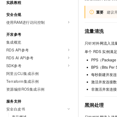
实践教程
AI 产品 免费试用
网络
安全
云开发大赛
Tableau 订阅
1亿+ 大模型 tokens 和 
重要
建议
安全合规
可观测
入门学习赛
中间件
AI空中课堂在线直播课
140+云产品 免费试用
使用RAM进行访问控制
大模型服务
上云与迁云
产品新客免费试用，最长1
数据库
流量清洗
生态解决方案
千问AI平台-Token Plan
开发参考
企业出海
大模型ACA认证体验
大数据计算
集成概览
助力企业全员 AI 认知与能
只针对外网流入流
行业生态解决方案
政企业务
媒体服务
RDS API参考
千问AI平台-模型体验
单个
RDS
实例满
开发者生态解决方案
在线体验全尺寸、多种模态
RDS AI API参考
企业服务与云通信
PPS（Package
AI 开发和 AI 应用解决
SDK参考
Happy 系列大模型
BPS（Bits Pe
域名与网站
阿里云CLI集成示例
每秒新建并发连
终端用户计算
Terraform集成示例
激活并发连接数
资源编排ROS集成示例
非激活并发连接
Serverless
大模型解决方案
服务支持
开发工具
快速部署 Dify，高效搭建 
黑洞处理
安全白皮书
迁移与运维管理
产品概述