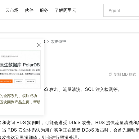
云市场
伙伴
服务
了解阿里云
AI 特惠
数据与 API
成为产品伙伴
企业增值服务
最佳实践
价格计算器
AI 场景体
基础软件
产品伙伴合
阿里云认证
市场活动
配置报价
大模型
服务支持
安全白皮书
攻击防护
自助选配和估算价格
新方式
域名与网站
睿译宝，AI翻译排版一步到位
智启 AI 普惠权益
产品生态集成认证中心
企业支持计划
云上春晚
千问官方 MaaS 平台，为开发者和 Agent 而生，新用户赠送 1 亿 + tokens 额度
云服务器 EC
Qwen Aud
AI Coding
阿里云Maa
2026 阿里云
为企业打
数据集
Windows
大模型认证
模型
NEW
NEW
交付可用成果
值低价云产品抢先购
提供智能易用的域名与建站服务
上传文档即自动完成翻译和格式还原
至高享 1亿+免费 tokens，加速 Al 应用落地
安全可靠、弹
智能编程，一键
产品生态伙伴
专家技术服务
云上奥运之旅
弹性计算合作
阿里云中企出
手机三要素
宝塔 Linux
全部认证
价格优势
有专属领域专家
对象存储 OSS
GLM-5.2：长任务时代开源旗舰模型
阿里云 OPC 创新助力计划
云数据库 RD
即刻拥有 DeepS
AI 电商营销
产品生态伙伴工作台
企业增值服务台
云栖战略参考
云存储合作计
云栖大会
身份实名认证
CentOS
训练营
推动算力普惠，释放技术红利
的大模型服务
最高返9万
多领域专家智能体,一键组建 AI 虚拟交付团队
至高百万元 Token 补贴，加速一人公司成长
稳定、安全、高性价比、高性能的云存储服务
真正可用的 1M 上下文,一次完成代码全链路开发
轻松解锁专属 Dee
从图文生成到
复制 MD 格式
 09:58:23
云上的中国
数据库合作计
活动全景
短信
Docker
图片和
站式影视创作平台
人工智能平台 PAI
Hermes Agent，打造自进化智能体
Token Plan 模型订阅计划
Qoder
5 分钟轻松部署
AI 广告创作
企业成长
大模型
NEW
信息公告
防护手段，包括防
DDoS
攻击、流量清洗、SQL
注入检测等。
看见新力量
云网络合作计
OCR 文字识别
JAVA
级电脑
证享300元代金券
可视化编排打通从文字构思到成片全链路闭环
一站式AI开发、训练和推理服务
自主进化，持久记忆，越用越聪明
Qwen3.8-Max 首发尝鲜，限时加量 10 倍，夜间低至2折
面向真实软件
图文、视频一
的全部系列、模块或功
Kimi-K3
HappyHors
NEW
魔搭 Mode
loud
服务实践
官网公告
区块回到产品主页，帮助
Kimi 最新旗舰模型，长程编程与推理利器
让文字生成流
金融模力时刻
Salesforce O
版
发票查验
全能环境
Qoder CN
Claude Code + GStack 打造工程团队
千问办公，限时限量积分加倍
云原生数据库 P
低代码高效构
AI 建站
NEW
作计划
计划
创新中心
魔搭 ModelSc
健康状态
让AI从“聊天伙伴”进化为能干活的“数字员工”
覆盖公网/内网、递归/权威、移动APP等全场景解析服务
安装技能 GStack，拥有专属 AI 工程团队
你的AI工作搭子，覆盖日常办公高频场景
基于千问大模型等，支持代码智能生成、研发智能问答
0 代码专业建
客户案例
天气预报查询
操作系统
Deepseek-v4-pro
HappyHors
态合作计划
接和访问
RDS
实例时，可能会遭受
DDoS
攻击。RDS
提供流量清洗和
态智能体模型
旗舰 MoE 大模型，百万上下文与顶尖推理能力
图生视频，流
Compute
同享
容器服务 Kubernetes 版 ACK
万小智 AI 建站低至 15元/月
云防火墙
AI 短剧/漫剧
快递物流查询
WordPress
成为服务伙
高校合作
。当
RDS
安全体系认为用户实例正在遭受
DDoS
攻击时，会首先启动
式云数据仓库
点，立即开启云上创新
提供一站式管理容器应用的 K8s 服务
送.CN域名，送备案服务码
云原生的云上
AI助力短剧
GLM-5.2
Wan2.7-T
者攻击达到黑洞阈值，则会进行黑洞处理。
Ubuntu