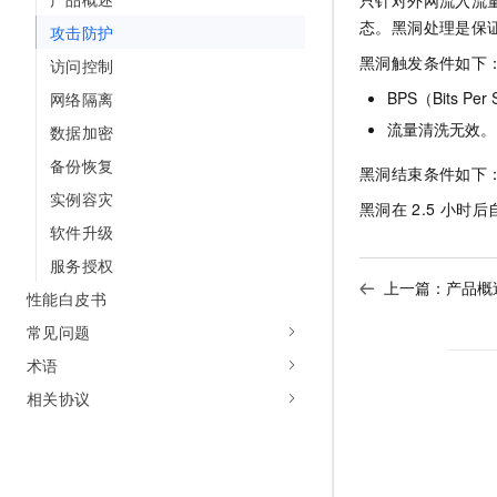
只针对外网流入流
10 分钟在聊天系统中增加
专有云
态。黑洞处理是保
攻击防护
黑洞触发条件如下
访问控制
BPS（Bits Pe
网络隔离
流量清洗无效。
数据加密
备份恢复
黑洞结束条件如下
实例容灾
黑洞在
2.5
小时后
软件升级
服务授权
上一篇：
产品概
性能白皮书
常见问题
术语
相关协议