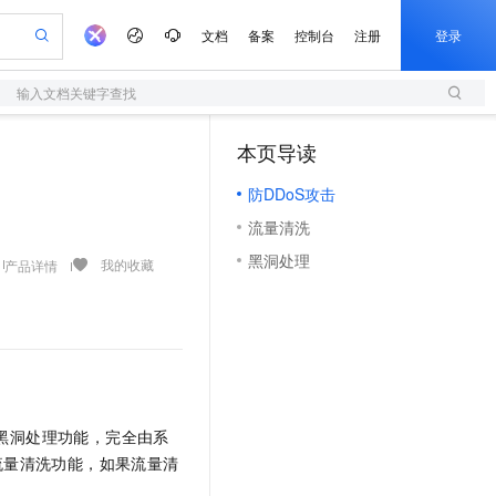
文档
备案
控制台
注册
登录
输入文档关键字查找
验
作计划
器
AI 活动
专业服务
服务伙伴合作计划
开发者社区
加入我们
服务平台百炼
阿里云 OPC 创新助力计划
本页导读
（1）
一站式生成采购清单，支持单品或批量购买
S
io：打造专属 AI 语音助手
S产品伙伴计划（繁花）
峰会
造的大模型服务与应用开发平台
轻量应用服务器
一句话生成原生可编辑精美 PPT 文稿
AI 生产力先锋
Al MaaS 服务伙伴赋能合作
域名
博文
Careers
至高可申请百万元
防DDoS攻击
性可伸缩的云计算服务
开启高性价比 AI 编程新体验
Qwen-Audio-3.0-Realtime 端到端实时语音角色扮演
输入一句话想法, 轻松生成专业的 PPT
先锋实践拓展 AI 生产力的边界
快速构建应用程序和网站，即刻迈出上云第一步
Token 补贴，五大权
计划
海大会
伙伴信用分合作计划
商标
问答
社会招聘
流量清洗
益加速 OPC 成功
S
eek-V4-Pro
数字证书管理服务（原SSL证书）
一键部署幻兽帕鲁游戏服务器
飞天发布时刻
HOT
划
备案
电子书
校园招聘
黑洞处理
pSeek-V4-Pro
视频创作，一键激活电商全链路生产力
全托管，含MySQL、PostgreSQL、SQL Server、MariaDB多引擎
实现全站HTTPS，呈现可信的WEB访问
一键购买专属联机服务器，轻松开启游戏
所见，即是所愿
我的收藏
产品详情
更多支持
划
公司注册
镜像站
视频生成
语音识别与合成
专属 QwenPaw
短信服务
漫剧工坊：一站式动画创作平台
AI 实训营
HOT
合作伙伴培训与认证
划
上云迁移
的智能体编程平台
站生成，高效打造优质广告素材
从聊天伙伴进化为能主动干活的本地数字员工
快速生产连贯的高质量长漫剧
从基础到进阶，Agent 创客手把手教你
国内短信简单易用，安全可靠，秒级触达，全球覆盖200+国家和地区。
e-1.1-T2V
Qwen3-TTS-Flash
lScope
我要反馈
查询合作伙伴
畅细腻的高质量视频
离线语音合成大模型，多语言方言自适应，低延迟高稳定
n Alibaba Cloud ISV 合作
代维服务
olarDB
建企业门户网站
大数据开发治理平台 DataWorks
10 分钟搭建微信、支付宝小程序
创新加速
ope
登录合作伙伴管理后台
我要建议
站，无忧落地极速上线
以可视化方式快速构建移动和 PC 门户网站
100%兼容MySQL、PostgreSQL，兼容Oracle，支持集中和分布式
高效部署网站，快速应用到小程序
Data Agent 驱动的一站式 Data+AI 开发治理平台
e-1.1-I2V
Cosyvoice-V3-Flash
安全
黑洞处理功能，完全由系
畅自然，细节丰富
高表现力语音合成大模型，语音克隆听感自然
我要投诉
上云场景组合购
伴
流量清洗功能，如果流量清
边界网络安全防护产品
漫剧创作，剧本、分镜、视频高效生成
覆盖90%+业务场景，专享组合折扣价
2V
VPN
Fun-ASR