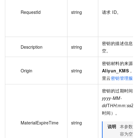
RequestId
string
请求 ID。
密钥的描述信息，
Description
string
空。
密钥材料的来源，
Origin
string
Aliyun_KMS
，即
里云
密钥管理服务 
密钥的过期时间，
yyyy-MM-
dd
T
HH:mm:ss
Z（
时间）。
MaterialExpireTime
string
说明
本参数返
容为空时