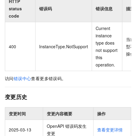
HTTP
status
错误码
错误信息
描述
code
Current
instance
当前
type does
400
InstanceType.NotSupport
型不
not support
操作
this
operation.
访问
错误中心
查看更多错误码。
变更历史
变更时间
变更内容概要
操作
OpenAPI 错误码发生
2025-03-13
查看变更详情
变更