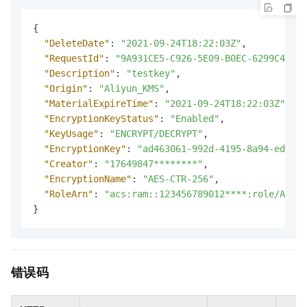
{
"DeleteDate"
:
"2021-09-24T18:22:03Z"
,
"RequestId"
:
"9A931CE5-C926-5E09-B0EC-6299C4A6**
"Description"
:
"testkey"
,
"Origin"
:
"Aliyun_KMS"
,
"MaterialExpireTime"
:
"2021-09-24T18:22:03Z"
,
"EncryptionKeyStatus"
:
"Enabled"
,
"KeyUsage"
:
"ENCRYPT/DECRYPT"
,
"EncryptionKey"
:
"ad463061-992d-4195-8a94-ed63**
"Creator"
:
"17649847********"
,
"EncryptionName"
:
"AES-CTR-256"
,
"RoleArn"
:
"acs:ram::123456789012****:role/Aliyu
}
错误码