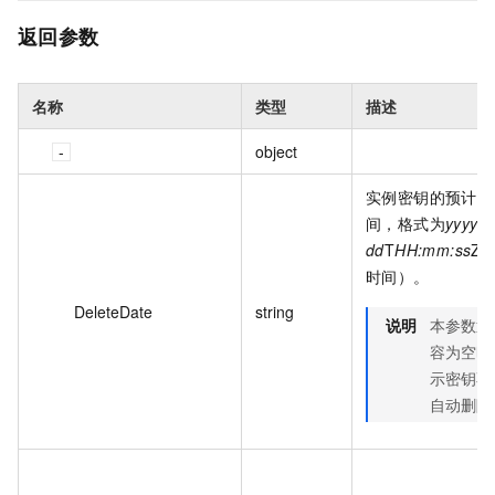
返回参数
名称
类型
描述
object
实例密钥的预计删
间，格式为
yyyy-
dd
T
HH:mm:ss
Z（
时间）。
DeleteDate
string
说明
本参数返
容为空时
示密钥不
自动删除