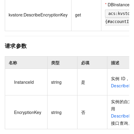
*
DBInstance
acs:kvstor
kvstore:DescribeEncryptionKey
get
{#accountId}
请求参数
名称
类型
必填
描述
实例 ID，
InstanceId
string
是
DescribeIn
实例的自定义
用
EncryptionKey
string
否
DescribeEn
接口查询。