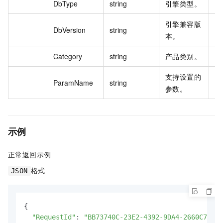
DbType
string
引擎类型。
re
引擎兼容版
DbVersion
string
5.
本。
Category
string
产品类别。
st
支持设置的
rt
ParamName
string
参数。
d
示例
正常返回示例
格式
JSON
{

"RequestId"
: 
"BB73740C-23E2-4392-9DA4-2660C74C**