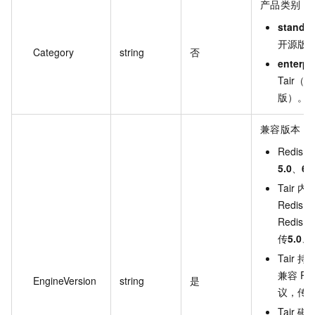
产品类别，
standa
开源版
Category
string
否
enterpr
Tair（R
版）。
兼容版本，
Redis
5.0
、
6.
Tair 
Redis 5
Redis 
传
5.0
、
Tair 
兼容 Red
EngineVersion
string
是
议，传
1
Tair 磁