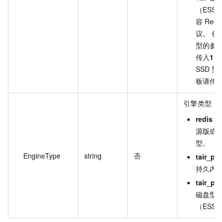
（ESSD
容 Redis
议。 创建
型的参
传入
1.0
SSD 
板请传
引擎类型，
redis
：R
源版或 T
型。
EngineType
string
否
tair_pe
持久内
tair_pd
磁盘型
（ESSD