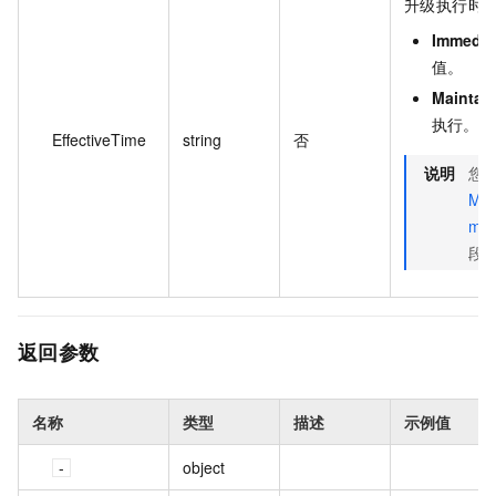
升级执行时
Immedia
值。
Maintai
执行。
EffectiveTime
string
否
说明
您
Mod
me
段
返回参数
名称
类型
描述
示例值
object