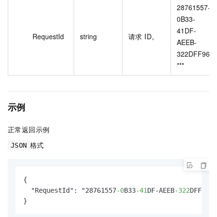
28761557-
0B33-
41DF-
RequestId
string
请求 ID。
AEEB-
322DFF96*
***
示例
正常返回示例
格式
JSON
{

  "RequestId": "28761557
-0
B33
-41
DF-AEEB
-322
DFF96**
}