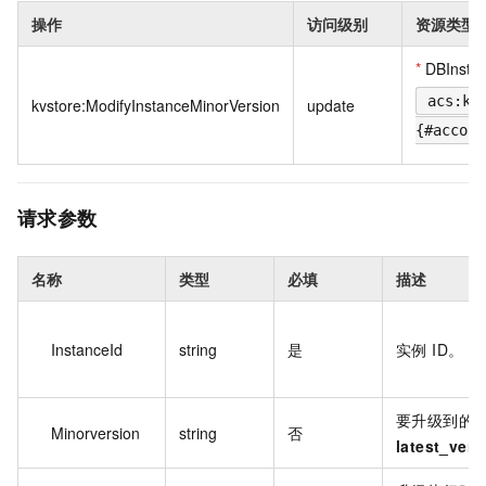
操作
访问级别
资源类型
*
DBInsta
acs:kv
kvstore:ModifyInstanceMinorVersion
update
{#accoun
请求参数
名称
类型
必填
描述
InstanceId
string
是
实例 ID。
要升级到的
Minorversion
string
否
latest_vers