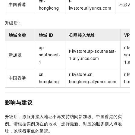
cn-
r-
中国香港
不涉及
hongkong
kvstore.aliyuncs.com
升级后：
地域名称
地域
ID
公网接入地址
VPC
ap-
r-kvs
r-kvstore.ap-southeast-
新加坡
southeast-
south
1.aliyuncs.com
1
1.ali
cn-
r-kvstore.cn-
r-kvs
中国香港
hongkong
hongkong.aliyuncs.com
hong
影响与建议
升级后，原服务接入地址不再支持访问新加坡、中国香港的实
例。请根据实例所在的地域，选择最新、对应的服务接入点地
址，以获得更低的延迟。