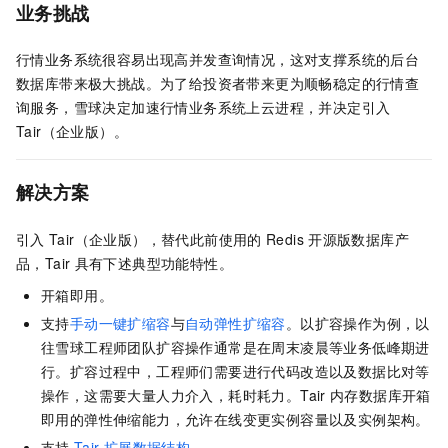
业务挑战
行情业务系统很容易出现高并发查询情况，这对支撑系统的后台
数据库带来极大挑战。为了给投资者带来更为顺畅稳定的行情查
询服务，雪球决定加速行情业务系统上云进程，并决定引入
Tair（企业版）
。
解决方案
引入
Tair（企业版）
，替代此前使用的
Redis
开源版
数据库产
品，
Tair
具有下述典型功能特性。
开箱即用。
支持
手动一键扩缩容
与
自动弹性扩缩容
。以扩容操作为例，以
往雪球工程师团队扩容操作通常是在周末凌晨等业务低峰期进
行。扩容过程中，工程师们需要进行代码改造以及数据比对等
操作，这需要大量人力介入，耗时耗力。
Tair
内存数据库开箱
即用的弹性伸缩能力，允许在线变更实例容量以及实例架构。
支持
Tair
扩展数据结构
。