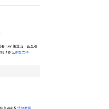
文戏情感细腻自然，动作戏激烈拳拳到肉，实现更强表演能力
支持中英文自由切换，具备更强的噪声鲁棒性
云聚AI 严选权益
SSL 证书
，一键激活高效办公新体验
精选AI产品，从模型到应用全链提效
堡垒机
AI 用量加速计划
应用
防火墙
、识别商机，让客服更高效、服务更出色。
新老同享，达量后返
千问办公
主机安全
NEW
除。
的智能体编程平台
一站式AI生产力平台
。
AI 应用及服务市场
重要
Key
被逐出，甚至引
伶鹊
企业级人与Agent协作平台，接入和调度多个数字员工
智能客服平台，对话机器人、对话分析、智能外呼
信息请参见
参数支持
AI 应用
大模型服务平台百炼 - 全妙
大模型
应用创作平台
多模态内容创作工具，已接入 DeepSeek
自然语言处理
数据标注
机器学习
息提取
与 AI 智能体进行实时音视频通话
从文本、图片、视频中提取结构化的属性信息
构建支持视频理解的 AI 音视频实时通话应用
多信息请参见
清除数据
。