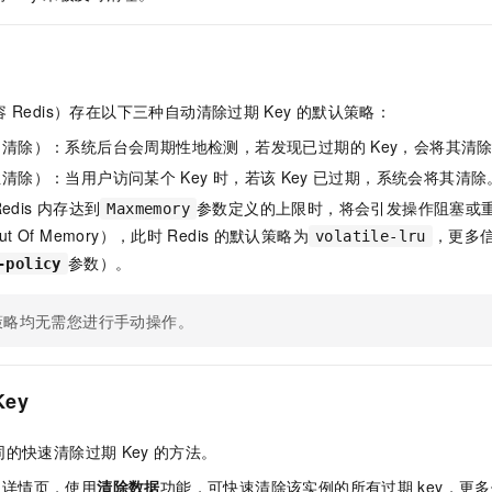
服务生态伙伴
视觉 Coding、空间感知、多模态思考等全面升级
1M上下文，专为长程任务能力而生
云工开物
企业应用
Night Plan 支持 Qwen 3.8-Max
AI 办公
NEW
Red Hat
30+ 款产品免费体验
夜间 5 折，Qwen/Meoo/TokenPlan 客户专享
AI智能应用
科研合作
ERP
堂（旗舰版）
SUSE
智能客服
AI 应用构建
大模型原生
CRM
2个月
自动承接线索
容 Redis）
存在以下三种自动清除过期
Key
的默认策略：
建站小程序
Qoder
大模型服务平台百炼-应用模版
OA 办公系统
HOT
NEW
期清除）：系统后台会周期性地检测，若发现已过期的
Key，会将其清
面向真实软件
个人版上线、团队版降价；千问3.8-Max首发发尝鲜
丰富多元化的应用模版和解决方案
性清除）：当用户访问某个
Key
时，若该
Key
已过期，系统会将其清除
力提升
财税管理
模板建站
edis
内存达到
参数定义的上限时，将会引发操作阻塞或
万有无界
大模型服务平台百炼-智能体
Maxmemory
400电话
定制建站
 Of Memory），此时
Redis
的默认策略为
，更多
的模型效果
灵活可视化地构建企业级 Agent
volatile-lru
方案
广告营销
模板小程序
参数）。
-policy
秒悟
人工智能平台 PAI
定制小程序
云端极速 AI 
新一代 AI 视频生成模型，深度适配广告营销等场景
AI Native 的算法工程平台，一站式完成建模、训练、推理服务部署
策略均无需您进行手动操作。
APP 开发
建站系统
Key
AI 应用
10分钟微调：让0.6B模型媲美235B模型
多模态数据信
同的快速清除过期
Key
的方法。
依托云原生高可用架构,实现Dify私有化部署
用1%尺寸在特定领域达到大模型90%以上效果
例详情页，使用
清除数据
功能，可快速清除该实例的所有过期
key，更