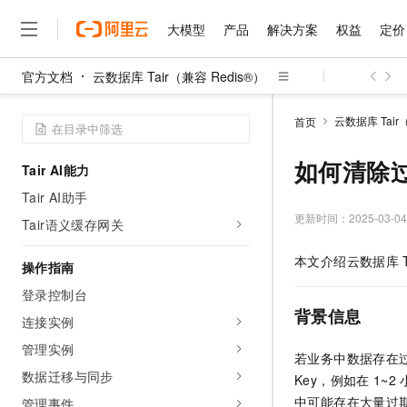
快速入门
大模型
产品
解决方案
权益
定价
快速入门概览
步骤1：创建实例
官方文档
云数据库 Tair（兼容 Redis®）
大模型
产品
解决方案
权益
定价
云市场
伙伴
服务
了解阿里云
步骤2：设置白名单
精选产品
精选解决方案
普惠上云
产品定价
精选商城
成为销售伙伴
售前咨询
为什么选择阿里云
千问AI平台
云数据库 Tair
首页
步骤3：连接实例
了解云产品的定价详情
大模型服务平台百炼
千问办公，解锁你的工作
普惠上云 官方力荐
分销伙伴
在线服务
网站建设
什么是云计算
大
大模型服务与应用平台
企业级Agent产品，直接
云服务器38元/年起，超
如何清除过
Tair AI能力
咨询伙伴
多端小程序
技术领先
云上成本管理
售后服务
千问大模型
Agency Agents：拥
官方推荐返现计划
Tair AI助手
大模型
大模型
精选产品
精选解决方案
Salesforce 国际版订阅
稳定可靠
管理和优化成本
多元化、高性能、安全可靠
推荐新用户得奖励，单订单
更新时间：
2025-03-04
销售伙伴合作计划
Tair语义缓存网关
自助服务
友盟天域
安全合规
人工智能与机器学习
AI
文本生成
无影云电脑
HappyHorse 打造一
云工开物
本文介绍
云数据库
无影生态合作计划
在线服务
操作指南
观测云
分析师报告
随时随地安全接入的云上超
高校专属算力普惠，学生认
计算
互联网应用开发
Qwen3.8-Max
HOT
登录控制台
Salesforce On Alibaba C
工单服务
智能体时代全能旗舰模型
Tuya 物联网平台阿里云
研究报告与白皮书
云解析DNS
快速拥有专属 OpenClaw
Consulting Partner 合
背景信息
大数据
容器
连接实例
免费试用
短信专区
蓝凌 OA
Qwen3.7-Plus
AI 大模型销售与服务生
管理实例
现代化应用
存储
天池大赛
若业务中数据存在
能看、能想、能动手的多模
云原生大数据计算服务 Max
解决方案免费试用 新老
电子合同
数据迁移与同步
Key，例如在
1~2
面向分析的企业级SaaS模
最高领取价值200元试用
安全
网络与CDN
AI 算法大赛
Qwen3-VL-Plus
中可能存在大量过
畅捷通
管理事件