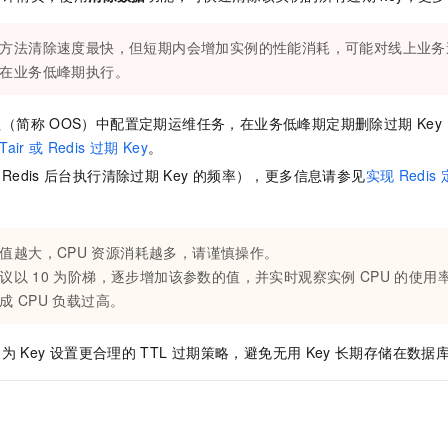
一个 AI 助手
即刻拥有 DeepSeek-R1 满血版
超强辅助，Bol
在企业官网、通讯软件中为客户提供 AI 客服
多种方案随心选，轻松解锁专属 DeepSeek
方法清除速度最快，但短期内会增加实例的性能消耗，可能对线上业务
在业务低峰期执行。
理（简称
OOS）中配置定期运维任务，在业务低峰期定期删除过期
Ke
Tair
或
Redis
过期
Key
。
edis
后台执行清除过期
Key
的频率），更多信息请参见
实现
Redis
值越大，CPU
资源消耗越多，请谨慎操作。
议以
10
为阶梯，逐步增加该参数的值，并实时观察实例
CPU
的使用
成
CPU
负载过高。
，为
Key
设置更合理的
TTL
过期策略，避免无用
Key
长期存储在数据