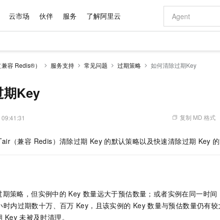
云市场
伙伴
服务
了解阿里云
AI 特惠
数据与 API
成为产品伙伴
企业增值服务
最佳实践
价格计算器
AI 场景体
基础软件
产品伙伴合
阿里云认证
市场活动
配置报价
大模型
（兼容 Redis®）
服务支持
常见问题
过期策略
如何清除过期Key
自助选配和估算价格
新方式
域名与网站
睿译宝，AI翻译排版一步到位
智启 AI 普惠权益
产品生态集成认证中心
企业支持计划
云上春晚
千问官方 MaaS 平台，为开发者和 Agent 而生，新用户赠送 1 亿 + tokens 额度
云服务器 EC
Qwen Aud
AI Coding
阿里云Maa
2026 阿里云
为企业打
数据集
Windows
大模型认证
模型
NEW
NEW
交付可用成果
值低价云产品抢先购
提供智能易用的域名与建站服务
上传文档即自动完成翻译和格式还原
至高享 1亿+免费 tokens，加速 Al 应用落地
安全可靠、弹
智能编程，一键
期Key
产品生态伙伴
专家技术服务
云上奥运之旅
弹性计算合作
阿里云中企出
手机三要素
宝塔 Linux
全部认证
价格优势
有专属领域专家
对象存储 OSS
GLM-5.2：长任务时代开源旗舰模型
阿里云 OPC 创新助力计划
云数据库 RD
即刻拥有 DeepS
AI 电商营销
产品生态伙伴工作台
企业增值服务台
云栖战略参考
云存储合作计
云栖大会
身份实名认证
CentOS
训练营
推动算力普惠，释放技术红利
的大模型服务
最高返9万
多领域专家智能体,一键组建 AI 虚拟交付团队
至高百万元 Token 补贴，加速一人公司成长
稳定、安全、高性价比、高性能的云存储服务
真正可用的 1M 上下文,一次完成代码全链路开发
轻松解锁专属 Dee
从图文生成到
复制 MD 格式
 09:41:31
云上的中国
数据库合作计
活动全景
短信
Docker
图片和
站式影视创作平台
人工智能平台 PAI
Hermes Agent，打造自进化智能体
Token Plan 模型订阅计划
Qoder
5 分钟轻松部署
AI 广告创作
企业成长
大模型
NEW
信息公告
Tair（兼容 Redis）
清除过期
Key
的默认策略以及快速清除过期
Key
的
看见新力量
云网络合作计
OCR 文字识别
JAVA
级电脑
证享300元代金券
可视化编排打通从文字构思到成片全链路闭环
一站式AI开发、训练和推理服务
自主进化，持久记忆，越用越聪明
Qwen3.8-Max 首发尝鲜，限时加量 10 倍，夜间低至2折
面向真实软件
图文、视频一
Kimi-K3
HappyHors
NEW
魔搭 Mode
loud
服务实践
官网公告
Kimi 最新旗舰模型，长程编程与推理利器
让文字生成流
金融模力时刻
Salesforce O
版
发票查验
全能环境
Qoder CN
Claude Code + GStack 打造工程团队
千问办公，限时限量积分加倍
云原生数据库 P
低代码高效构
AI 建站
NEW
作计划
计划
创新中心
魔搭 ModelSc
健康状态
让AI从“聊天伙伴”进化为能干活的“数字员工”
覆盖公网/内网、递归/权威、移动APP等全场景解析服务
安装技能 GStack，拥有专属 AI 工程团队
你的AI工作搭子，覆盖日常办公高频场景
基于千问大模型等，支持代码智能生成、研发智能问答
0 代码专业建
客户案例
天气预报查询
操作系统
Deepseek-v4-pro
HappyHors
态合作计划
过期策略，但实例中的
Key
数量远大于预估数量；或者实例在同一时间
态智能体模型
旗舰 MoE 大模型，百万上下文与顶尖推理能力
图生视频，流
Compute
同享
容器服务 Kubernetes 版 ACK
万小智 AI 建站低至 15元/月
云防火墙
AI 短剧/漫剧
快递物流查询
WordPress
成为服务伙
高校合作
小时内过期数十万、百万
Key，且该实例的
Key
数量与预估数量仍有较
式云数据仓库
点，立即开启云上创新
提供一站式管理容器应用的 K8s 服务
送.CN域名，送备案服务码
云原生的云上
AI助力短剧
GLM-5.2
Wan2.7-T
期
Key
未被及时清理。
Ubuntu