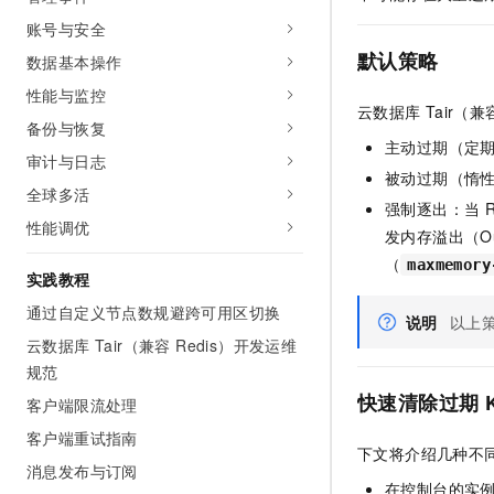
AI 产品 免费试用
网络
安全
云开发大赛
账号与安全
Tableau 订阅
1亿+ 大模型 tokens 和 
默认策略
数据基本操作
可观测
入门学习赛
中间件
AI空中课堂在线直播课
140+云产品 免费试用
大模型服务
性能与监控
上云与迁云
产品新客免费试用，最长1
云数据库
Tair（兼
数据库
备份与恢复
生态解决方案
千问AI平台-Token Plan
主动过期（定
企业出海
大模型ACA认证体验
大数据计算
审计与日志
被动过期（惰
助力企业全员 AI 认知与能
行业生态解决方案
全球多活
政企业务
媒体服务
强制逐出：当
R
千问AI平台-模型体验
开发者生态解决方案
性能调优
发内存溢出（Out
在线体验全尺寸、多种模态
企业服务与云通信
AI 开发和 AI 应用解决
（
maxmemory
实践教程
Happy 系列大模型
域名与网站
通过自定义节点数规避跨可用区切换
说明
以上
终端用户计算
云数据库 Tair（兼容 Redis）开发运维
规范
Serverless
大模型解决方案
快速清除过期
客户端限流处理
开发工具
客户端重试指南
快速部署 Dify，高效搭建 
下文将介绍几种不
消息发布与订阅
迁移与运维管理
在控制台的实