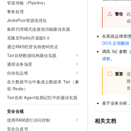
管道传输（Pipeline）
10 分钟在聊天系统中增加
专有云
事务处理
警告
此
JedisPool资源池优化
或
集群代理模式连接池功能最佳实践
在系统运维管
克隆至Redis开源版5.0
OOS
定期删除
通过KMS托管实例密码凭证
调高
参数（R
hz
Tair自研数据结构最佳实践
调整
。
通用业务场景
自动化运维
重要
该
建
在大数据平台中集成云数据库 Tair（兼
造
容 Redis）
Tair在AI Agent短期记忆中的最佳实践
基于业务分析
安全合规
使用RAM进行访问控制
相关文档
安全白皮书