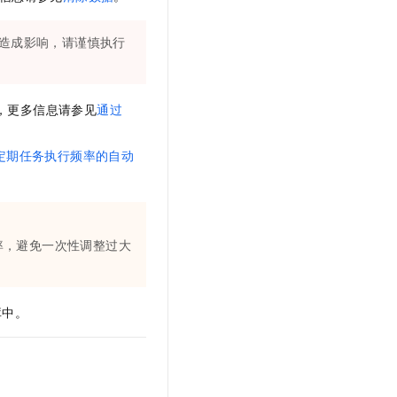
t.diy 一步搞定创意建站
构建大模型应用的安全防护体系
通过自然语言交互简化开发流程,全栈开发支持
通过阿里云安全产品对 AI 应用进行安全防护
造成影响，请谨慎执行
y，更多信息请参见
通过
定期任务执行频率的自动
率，避免一次性调整过大
库中。