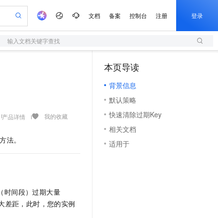
文档
备案
控制台
注册
登录
输入文档关键字查找
验
作计划
器
AI 活动
专业服务
服务伙伴合作计划
开发者社区
加入我们
服务平台百炼
阿里云 OPC 创新助力计划
本页导读
（1）
一站式生成采购清单，支持单品或批量购买
S
io：打造专属 AI 语音助手
S产品伙伴计划（繁花）
峰会
造的大模型服务与应用开发平台
轻量应用服务器
一句话生成原生可编辑精美 PPT 文稿
AI 生产力先锋
Al MaaS 服务伙伴赋能合作
域名
博文
Careers
至高可申请百万元
背景信息
性可伸缩的云计算服务
开启高性价比 AI 编程新体验
Qwen-Audio-3.0-Realtime 端到端实时语音角色扮演
输入一句话想法, 轻松生成专业的 PPT
先锋实践拓展 AI 生产力的边界
快速构建应用程序和网站，即刻迈出上云第一步
Token 补贴，五大权
计划
海大会
伙伴信用分合作计划
商标
问答
社会招聘
默认策略
益加速 OPC 成功
S
eek-V4-Pro
数字证书管理服务（原SSL证书）
一键部署幻兽帕鲁游戏服务器
飞天发布时刻
HOT
划
备案
电子书
校园招聘
快速清除过期Key
pSeek-V4-Pro
视频创作，一键激活电商全链路生产力
全托管，含MySQL、PostgreSQL、SQL Server、MariaDB多引擎
实现全站HTTPS，呈现可信的WEB访问
一键购买专属联机服务器，轻松开启游戏
所见，即是所愿
我的收藏
产品详情
更多支持
划
公司注册
镜像站
相关文档
视频生成
语音识别与合成
专属 QwenPaw
短信服务
漫剧工坊：一站式动画创作平台
AI 实训营
HOT
方法。
合作伙伴培训与认证
适用于
划
上云迁移
的智能体编程平台
站生成，高效打造优质广告素材
从聊天伙伴进化为能主动干活的本地数字员工
快速生产连贯的高质量长漫剧
从基础到进阶，Agent 创客手把手教你
国内短信简单易用，安全可靠，秒级触达，全球覆盖200+国家和地区。
e-1.1-T2V
Qwen3-TTS-Flash
lScope
我要反馈
查询合作伙伴
畅细腻的高质量视频
离线语音合成大模型，多语言方言自适应，低延迟高稳定
n Alibaba Cloud ISV 合作
代维服务
olarDB
建企业门户网站
大数据开发治理平台 DataWorks
10 分钟搭建微信、支付宝小程序
创新加速
ope
登录合作伙伴管理后台
我要建议
站，无忧落地极速上线
以可视化方式快速构建移动和 PC 门户网站
100%兼容MySQL、PostgreSQL，兼容Oracle，支持集中和分布式
高效部署网站，快速应用到小程序
Data Agent 驱动的一站式 Data+AI 开发治理平台
e-1.1-I2V
Cosyvoice-V3-Flash
安全
（时间段）过期大量
畅自然，细节丰富
高表现力语音合成大模型，语音克隆听感自然
我要投诉
上云场景组合购
伴
大差距，此时，您的实例
边界网络安全防护产品
漫剧创作，剧本、分镜、视频高效生成
覆盖90%+业务场景，专享组合折扣价
2V
VPN
Fun-ASR