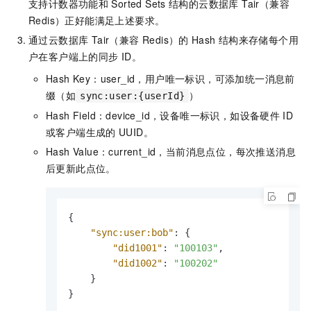
支持计数器功能和
Sorted Sets
结构的
云数据库 Tair（兼容
Redis）
正好能满足上述要求。
通过
云数据库 Tair（兼容 Redis）
的
Hash
结构来存储每个用
户在客户端上的同步
ID。
Hash Key：user_id，用户唯一标识，可添加统一消息前
缀（如
）
sync:user:{userId}
Hash Field：device_id，设备唯一标识，如设备硬件
ID
或客户端生成的
UUID。
Hash Value：current_id，当前消息点位，每次推送消息
后更新此点位。
{
"sync:user:bob"
:
{
"did1001"
:
"100103"
,
"did1002"
:
"100202"
}
}