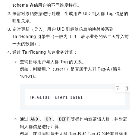
schema
存储用户的不同维度特征。
按需对原始数据进行处理，生成用户
UID
到人群
Tag
信息的
映射关系。
定时更新（导入）用户
UID
到标签信息的映射关系到
TairRoaring
引擎中（一般为
T+1，表示业务的第二天导入前
一天的数据）。
通过
TairRoaring
加速业务计算：
查询目标用户与人群
Tag
的关系。
例如，判断用户（user1）是否属于人群
Tag-A (编号
16161)。
TR.GETBIT user1 16161
通过
、
、
等操作构造逻辑人群，并对逻
AND
OR
DIFF
辑人群信息进行计算。
例如，获取同时属于人群
Tag-B
和
Tag-C
的所有目标用