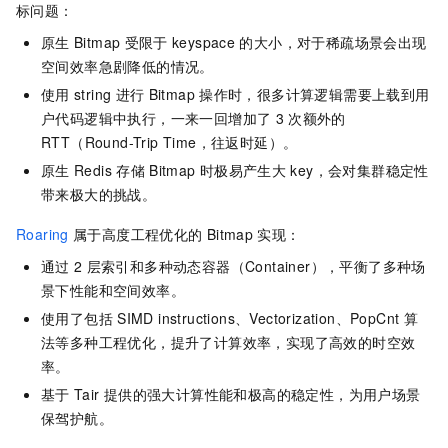
标问题：
原生
Bitmap
受限于
keyspace
的大小，对于稀疏场景会出现
空间效率急剧降低的情况。
使用
string
进行
Bitmap
操作时，很多计算逻辑需要上载到用
户代码逻辑中执行，一来一回增加了
3
次额外的
RTT（Round-Trip Time，往返时延）。
原生
Redis
存储
Bitmap
时极易产生大
key，会对集群稳定性
带来极大的挑战。
Roaring
属于高度工程优化的
Bitmap
实现：
通过
2
层索引和多种动态容器（Container），平衡了多种场
景下性能和空间效率。
使用了包括
SIMD instructions、Vectorization、PopCnt
算
法等多种工程优化，提升了计算效率，实现了高效的时空效
率。
基于
Tair
提供的强大计算性能和极高的稳定性，为用户场景
保驾护航。