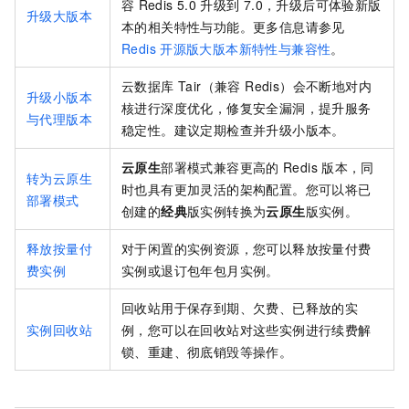
容
Redis 5.0
升级到
7.0，升级后可体验新版
升级大版本
本的相关特性与功能。更多信息请参见
Redis
开源版大版本新特性与兼容性
。
云数据库 Tair（兼容 Redis）
会不断地对内
升级小版本
核进行深度优化，修复安全漏洞，提升服务
与代理版本
稳定性。建议定期检查并升级小版本。
云原生
部署模式兼容更高的
Redis
版本，同
转为云原生
时也具有更加灵活的架构配置。您可以将已
部署模式
创建的
经典
版实例转换为
云原生
版实例。
释放按量付
对于闲置的实例资源，您可以释放按量付费
费实例
实例或退订包年包月实例
。
回收站用于保存到期、欠费、已释放的实
实例回收站
例，您可以在回收站对这些实例进行续费解
锁、重建、彻底销毁等操作。