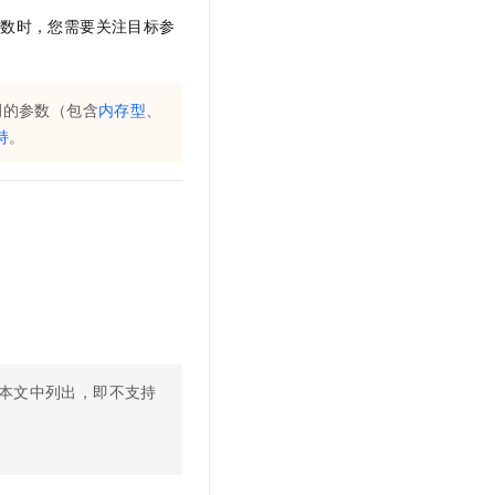
文戏情感细腻自然，动作戏激烈拳拳到肉，实现更强表演能力
支持中英文自由切换，具备更强的噪声鲁棒性
云聚AI 严选权益
SSL 证书
参数时，您需要关注目标参
，一键激活高效办公新体验
精选AI产品，从模型到应用全链提效
堡垒机
AI 用量加速计划
应用
防火墙
例的参数（包含
内存型
、
、识别商机，让客服更高效、服务更出色。
新老同享，达量后返
持
。
千问办公
主机安全
NEW
的智能体编程平台
一站式AI生产力平台
AI 应用及服务市场
伶鹊
企业级人与Agent协作平台，接入和调度多个数字员工
智能客服平台，对话机器人、对话分析、智能外呼
AI 应用
大模型服务平台百炼 - 全妙
大模型
应用创作平台
多模态内容创作工具，已接入 DeepSeek
自然语言处理
数据标注
本文中列出，即不支持
机器学习
息提取
与 AI 智能体进行实时音视频通话
从文本、图片、视频中提取结构化的属性信息
构建支持视频理解的 AI 音视频实时通话应用