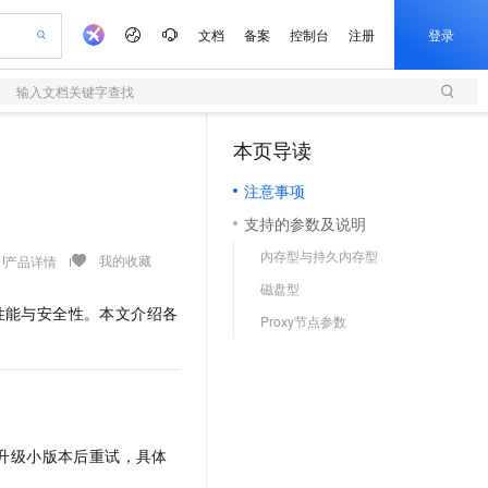
文档
备案
控制台
注册
登录
输入文档关键字查找
验
作计划
器
AI 活动
专业服务
服务伙伴合作计划
开发者社区
加入我们
服务平台百炼
阿里云 OPC 创新助力计划
本页导读
（1）
一站式生成采购清单，支持单品或批量购买
S
io：打造专属 AI 语音助手
S产品伙伴计划（繁花）
峰会
造的大模型服务与应用开发平台
轻量应用服务器
一句话生成原生可编辑精美 PPT 文稿
AI 生产力先锋
Al MaaS 服务伙伴赋能合作
域名
博文
Careers
至高可申请百万元
注意事项
性可伸缩的云计算服务
开启高性价比 AI 编程新体验
Qwen-Audio-3.0-Realtime 端到端实时语音角色扮演
输入一句话想法, 轻松生成专业的 PPT
先锋实践拓展 AI 生产力的边界
快速构建应用程序和网站，即刻迈出上云第一步
Token 补贴，五大权
计划
海大会
伙伴信用分合作计划
商标
问答
社会招聘
支持的参数及说明
益加速 OPC 成功
S
eek-V4-Pro
数字证书管理服务（原SSL证书）
一键部署幻兽帕鲁游戏服务器
飞天发布时刻
HOT
划
备案
电子书
校园招聘
内存型与持久内存型
pSeek-V4-Pro
视频创作，一键激活电商全链路生产力
全托管，含MySQL、PostgreSQL、SQL Server、MariaDB多引擎
实现全站HTTPS，呈现可信的WEB访问
一键购买专属联机服务器，轻松开启游戏
所见，即是所愿
我的收藏
产品详情
更多支持
划
公司注册
镜像站
磁盘型
视频生成
语音识别与合成
专属 QwenPaw
短信服务
漫剧工坊：一站式动画创作平台
AI 实训营
HOT
性能与安全性。本文介绍各
合作伙伴培训与认证
Proxy节点参数
划
上云迁移
的智能体编程平台
站生成，高效打造优质广告素材
从聊天伙伴进化为能主动干活的本地数字员工
快速生产连贯的高质量长漫剧
从基础到进阶，Agent 创客手把手教你
国内短信简单易用，安全可靠，秒级触达，全球覆盖200+国家和地区。
HappyHorse-1.1-T2V
Qwen3-TTS-Flash
lScope
我要反馈
查询合作伙伴
畅细腻的高质量视频
离线语音合成大模型，多语言方言自适应，低延迟高稳定
n Alibaba Cloud ISV 合作
代维服务
olarDB
建企业门户网站
大数据开发治理平台 DataWorks
10 分钟搭建微信、支付宝小程序
创新加速
ope
登录合作伙伴管理后台
我要建议
站，无忧落地极速上线
以可视化方式快速构建移动和 PC 门户网站
100%兼容MySQL、PostgreSQL，兼容Oracle，支持集中和分布式
高效部署网站，快速应用到小程序
Data Agent 驱动的一站式 Data+AI 开发治理平台
orse-1.1-I2V
Cosyvoice-V3-Flash
安全
畅自然，细节丰富
高表现力语音合成大模型，语音克隆听感自然
我要投诉
上云场景组合购
伴
升级小版本后重试，具体
边界网络安全防护产品
漫剧创作，剧本、分镜、视频高效生成
覆盖90%+业务场景，专享组合折扣价
VPN
Fun-ASR