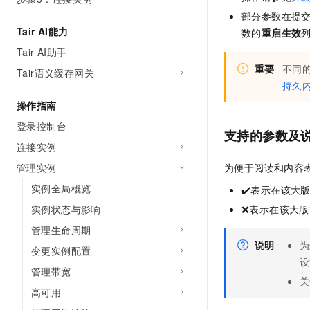
AI 产品 免费试用
网络
安全
云开发大赛
部分参数在提
Tableau 订阅
1亿+ 大模型 tokens 和 
Tair AI能力
数的
重启生效
可观测
入门学习赛
中间件
AI空中课堂在线直播课
Tair AI助手
140+云产品 免费试用
大模型服务
上云与迁云
重要
不同
产品新客免费试用，最长1
数据库
Tair语义缓存网关
生态解决方案
持久
千问AI平台-Token Plan
NEW
企业出海
大模型ACA认证体验
大数据计算
操作指南
助力企业全员 AI 认知与能
行业生态解决方案
政企业务
登录控制台
媒体服务
千问AI平台-模型体验
支持的参数及
开发者生态解决方案
连接实例
在线体验全尺寸、多种模态
企业服务与云通信
AI 开发和 AI 应用解决
管理实例
为便于阅读和内容
Happy 系列大模型
域名与网站
实例全局概览
✔️表示在该大
实例状态与影响
❌表示在该大
终端用户计算
管理生命周期
Serverless
大模型解决方案
说明
为
变更实例配置
设
开发工具
管理带宽
快速部署 Dify，高效搭建 
关
高可用
迁移与运维管理