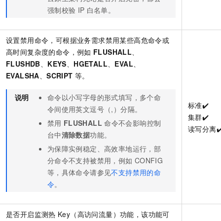
强制校验
IP
白名单。
设置禁用命令，可根据业务需求禁用某些高危命令或
高时间复杂度的命令，例如
FLUSHALL
、
FLUSHDB
、
KEYS
、
HGETALL
、
EVAL
、
EVALSHA
、
SCRIPT
等。
说明
命令以小写字母的形式填写，多个命
标准️️✔️
令间使用英文逗号（,）分隔。
集群✔️
禁用
FLUSHALL
命令不会影响控制
读写分离✔
台中
清除数据
功能。
为保障实例稳定、高效率地运行，部
分命令不支持被禁用，例如
CONFIG
等，具体命令请参见
不支持禁用的命
令
。
是否开启监测热
Key（高访问流量）功能，该功能可