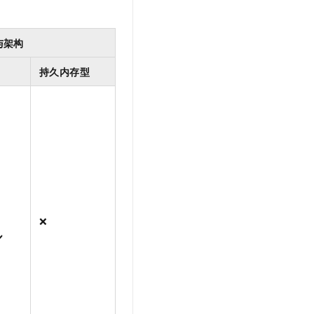
t.diy 一步搞定创意建站
构建大模型应用的安全防护体系
通过自然语言交互简化开发流程,全栈开发支持
通过阿里云安全产品对 AI 应用进行安全防护
与架构
持久内存型
❌
️