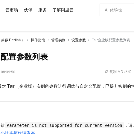
云市场
伙伴
服务
了解阿里云
AI 特惠
数据与 API
成为产品伙伴
企业增值服务
最佳实践
价格计算器
AI 场景体
基础软件
产品伙伴合
阿里云认证
市场活动
配置报价
大模型
（兼容 Redis®）
操作指南
管理实例
设置参数
Tair企业版配置参数列表
自助选配和估算价格
新方式
域名与网站
睿译宝，AI翻译排版一步到位
智启 AI 普惠权益
产品生态集成认证中心
企业支持计划
云上春晚
千问官方 MaaS 平台，为开发者和 Agent 而生，新用户赠送 1 亿 + tokens 额度
云服务器 EC
Qwen Aud
AI Coding
阿里云Maa
2026 阿里云
为企业打
数据集
Windows
大模型认证
模型
NEW
NEW
交付可用成果
值低价云产品抢先购
提供智能易用的域名与建站服务
上传文档即自动完成翻译和格式还原
至高享 1亿+免费 tokens，加速 Al 应用落地
安全可靠、弹
智能编程，一键
业版配置参数列表
产品生态伙伴
专家技术服务
云上奥运之旅
弹性计算合作
阿里云中企出
手机三要素
宝塔 Linux
全部认证
价格优势
有专属领域专家
对象存储 OSS
GLM-5.2：长任务时代开源旗舰模型
阿里云 OPC 创新助力计划
云数据库 RD
即刻拥有 DeepS
AI 电商营销
产品生态伙伴工作台
企业增值服务台
云栖战略参考
云存储合作计
云栖大会
身份实名认证
CentOS
训练营
推动算力普惠，释放技术红利
的大模型服务
最高返9万
多领域专家智能体,一键组建 AI 虚拟交付团队
至高百万元 Token 补贴，加速一人公司成长
稳定、安全、高性价比、高性能的云存储服务
真正可用的 1M 上下文,一次完成代码全链路开发
轻松解锁专属 Dee
从图文生成到
复制 MD 格式
 08:39:50
云上的中国
数据库合作计
活动全景
短信
Docker
图片和
站式影视创作平台
人工智能平台 PAI
Hermes Agent，打造自进化智能体
Token Plan 模型订阅计划
Qoder
5 分钟轻松部署
AI 广告创作
企业成长
大模型
NEW
信息公告
景对
Tair（企业版）
实例的参数进行调优与自定义配置，已提升实例的
看见新力量
云网络合作计
OCR 文字识别
JAVA
级电脑
证享300元代金券
可视化编排打通从文字构思到成片全链路闭环
一站式AI开发、训练和推理服务
自主进化，持久记忆，越用越聪明
Qwen3.8-Max 首发尝鲜，限时加量 10 倍，夜间低至2折
面向真实软件
图文、视频一
Kimi-K3
NEW
魔搭 Mode
loud
服务实践
官网公告
Kimi 最新旗舰模型，长程编程与推理利器
让文字生成流
金融模力时刻
Salesforce O
版
发票查验
全能环境
Qoder CN
Claude Code + GStack 打造工程团队
千问办公，限时限量积分加倍
云原生数据库 P
低代码高效构
AI 建站
NEW
作计划
计划
创新中心
魔搭 ModelSc
健康状态
让AI从“聊天伙伴”进化为能干活的“数字员工”
覆盖公网/内网、递归/权威、移动APP等全场景解析服务
安装技能 GStack，拥有专属 AI 工程团队
你的AI工作搭子，覆盖日常办公高频场景
基于千问大模型等，支持代码智能生成、研发智能问答
0 代码专业建
客户案例
天气预报查询
操作系统
Deepseek-v4-pro
HappyH
态合作计划
态智能体模型
旗舰 MoE 大模型，百万上下文与顶尖推理能力
图生视频，流
Compute
同享
容器服务 Kubernetes 版 ACK
万小智 AI 建站低至 15元/月
云防火墙
AI 短剧/漫剧
快递物流查询
WordPress
成为服务伙
高校合作
报错
，请
Parameter is not supported for current version
式云数据仓库
点，立即开启云上创新
提供一站式管理容器应用的 K8s 服务
送.CN域名，送备案服务码
云原生的云上
AI助力短剧
GLM-5.2
Wan2.7-T2V
Ubuntu
级小版本与代理版本
。