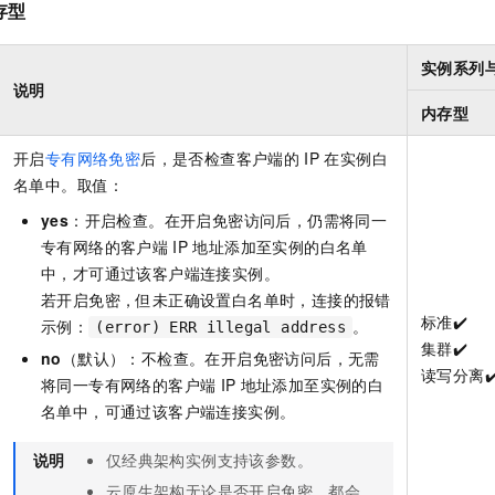
存型
一个 AI 助手
即刻拥有 DeepSeek-R1 满血版
超强辅助，Bol
在企业官网、通讯软件中为客户提供 AI 客服
多种方案随心选，轻松解锁专属 DeepSeek
实例系列
说明
内存型
开启
专有网络免密
后，是否检查客户端的
IP
在实例白
名单中。取值：
yes
：开启检查。在开启免密访问后，仍需将同一
专有网络的客户端
IP
地址添加至实例的白名单
中，才可通过该客户端连接实例。
若开启免密，但未正确设置白名单时，连接的报错
标准️️✔️
示例：
。
(error) ERR illegal address
集群✔️
no
（默认）：不检查。在开启免密访问后，无需
读写分离✔
将同一专有网络的客户端
IP
地址添加至实例的白
名单中，可通过该客户端连接实例。
说明
仅
经典
架构实例支持该参数。
云原生
架构无论是否开启免密，都会