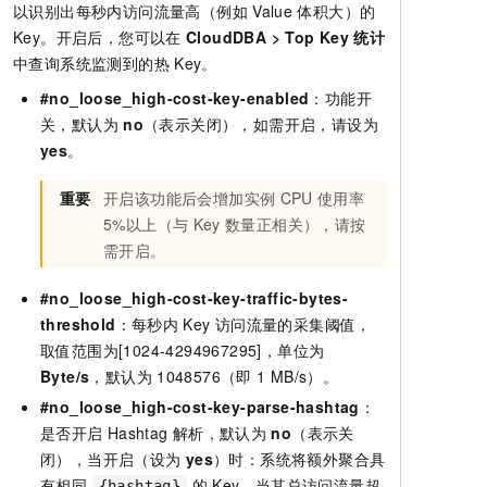
以识别出每秒内访问流量高（例如
Value
体积大）的
Key。开启后，您可以在
CloudDBA
>
Top Key
统计
中查询系统监测到的热
Key。
#no_loose_high-cost-key-enabled
：功能开
关，默认为
no
（表示关闭），如需开启，请设为
yes
。
重要
开启该功能后会增加实例
CPU
使用率
5%以上（与
Key
数量正相关），请按
需开启。
#no_loose_high-cost-key-traffic-bytes-
threshold
：每秒内
Key
访问流量的采集阈值，
取值范围为[1024-4294967295]，单位为
Byte/s
，默认为
1048576（即
1 MB/s）。
#no_loose_high-cost-key-parse-hashtag
：
是否开启
Hashtag
解析，默认为
no
（表示关
闭），当开启（设为
yes
）时：系统将额外聚合具
有相同
的
Key，当其总访问流量超
{hashtag}