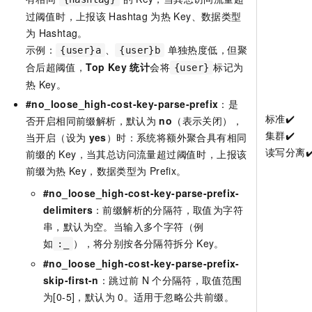
过阈值时，上报该
Hashtag
为热
Key、数据类型
为
Hashtag。
示例：
、
单独热度低，但聚
{user}a
{user}b
合后超阈值，
Top Key
统计
会将
标记为
{user}
热
Key。
#no_loose_high-cost-key-parse-prefix
：是
标准️️✔️
否开启相同前缀解析，默认为
no
（表示关闭），
集群✔️
当开启（设为
yes
）时：系统将额外聚合具有相同
读写分离✔
前缀的
Key，当其总访问流量超过阈值时，上报该
前缀为热 Key，数据类型为
Prefix。
#no_loose_high-cost-key-parse-prefix-
delimiters
：前缀解析的分隔符，取值为字符
串，默认为空。当输入多个字符（例
如
），将分别按各分隔符拆分
Key。
:_
#no_loose_high-cost-key-parse-prefix-
skip-first-n
：跳过前
N
个分隔符，取值范围
为[0-5]，默认为
0。适用于忽略公共前缀。