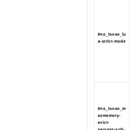
#no_loose_lu
a-strict-mode
#no_loose_m
axmemory-
evict-
percent-soft-