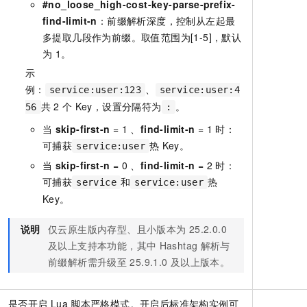
#no_loose_high-cost-key-parse-prefix-
find-limit-n
：前缀解析深度，控制从左起最
多提取几段作为前缀。取值范围为[1-5]，默认
为
1。
示
例：
、
service:user:123
service:user:4
共
2
个
Key，设置分隔符为
。
56
:
当
skip-first-n
= 1 、
find-limit-n
= 1
时：
可捕获
热
Key。
service:user
当
skip-first-n
= 0 、
find-limit-n
= 2
时：
可捕获
和
热
service
service:user
Key。
说明
仅
云原生
版内存型、且小版本为
25.2.0.0
及以上支持本功能，其中
Hashtag
解析与
前缀解析需升级至
25.9.1.0
及以上版本。
是否开启
Lua
脚本严格模式。开启后标准架构实例可