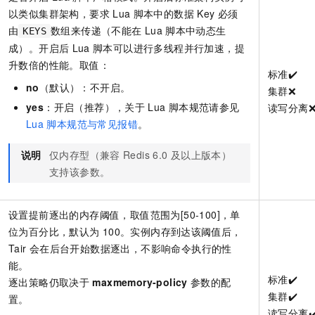
以类似集群架构，要求
Lua
脚本中的数据
Key
必须
由
数组来传递（不能在
Lua
脚本中动态生
KEYS
成）。开启后
Lua
脚本可以进行多线程并行加速，提
升数倍的性能。取值：
标准️️✔️
no
（默认）：不开启。
集群❌
yes
：开启（推荐），关于
Lua
脚本规范请参见
读写分离❌
Lua
脚本规范与常见报错
。
说明
仅内存型（兼容
Redis 6.0
及以上版本）
支持该参数。
设置提前逐出的内存阈值，取值范围为[50-100]，单
位为百分比，默认为
100。实例内存到达该阈值后，
Tair
会在后台开始数据逐出，不影响命令执行的性
能。
标准️️✔️
逐出策略仍取决于
maxmemory-policy
参数的配
集群✔️
置。
读写分离✔