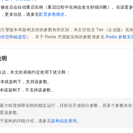
服务生态伙伴
视觉 Coding、空间感知、多模态思考等全面升级
1M上下文，专为长程任务能力而生
云工开物
企业应用
Night Plan 支持 Qwen 3.8-Max
AI 办公
NEW
交修改后会自动重启实例（重启过程中实例会发生秒级闪断）。在设置
Red Hat
30+ 款产品免费体验
夜间 5 折，Qwen/Meoo/TokenPlan 客户专享
AI智能应用
科研合作
列，更多信息，请参见
配置参数概述
。
ERP
堂（旗舰版）
SUSE
智能客服
AI 应用构建
大模型原生
CRM
的引擎版本和架构支持的参数有所区别，本文仅包含
Tair（企业版）
实
2个月
自动承接线索
建站小程序
内存型
和
磁盘型
），关于
Redis
开源版
实例的参数请参见
Redis
参数支
Qoder
大模型服务平台百炼-应用模版
OA 办公系统
HOT
面向真实软件
个人版上线、团队版降价；千问3.8-Max首发发尝鲜
丰富多元化的应用模版和解决方案
力提升
财税管理
模板建站
万有无界
大模型服务平台百炼-智能体
说明
400电话
定制建站
的模型效果
灵活可视化地构建企业级 Agent
方案
广告营销
模板小程序
表达，本文的表格约定使用下述注释：
秒悟
人工智能平台 PAI
定制小程序
版本或架构下，支持该参数。
云端极速 AI 
新一代 AI 视频生成模型，深度适配广告营销等场景
AI Native 的算法工程平台，一站式完成建模、训练、推理服务部署
版本或架构下，不支持该参数。
APP 开发
建站系统
最大程度保障实例的稳定运行，目前仅开放部分参数，若某个参数未在
置该参数。
AI 应用
10分钟微调：让0.6B模型媲美235B模型
多模态数据信
于架构的详细介绍，请参见
架构信息查询
。
依托云原生高可用架构,实现Dify私有化部署
用1%尺寸在特定领域达到大模型90%以上效果