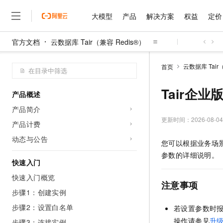
大模型
产品
解决方案
权益
定价
官方文档
云数据库 Tair（兼容 Redis®）
大模型
产品
解决方案
权益
定价
云市场
伙伴
服务
了解阿里云
精选产品
精选解决方案
普惠上云
产品定价
精选商城
成为销售伙伴
售前咨询
为什么选择阿里云
千问AI平台
云数据库 Tair
首页
了解云产品的定价详情
大模型服务平台百炼
千问办公，解锁你的工作
普惠上云 官方力荐
分销伙伴
在线服务
网站建设
什么是云计算
大
大模型服务与应用平台
企业级Agent产品，直接
云服务器38元/年起，超
Tair企
产品概述
咨询伙伴
多端小程序
技术领先
云上成本管理
售后服务
千问大模型
Agency Agents：拥
官方推荐返现计划
大模型
产品简介
大模型
精选产品
精选解决方案
Salesforce 国际版订阅
稳定可靠
管理和优化成本
多元化、高性能、安全可靠
推荐新用户得奖励，单订单
更新时间：
2026-08-04
销售伙伴合作计划
产品计费
自助服务
友盟天域
安全合规
人工智能与机器学习
AI
文本生成
无影云电脑
HappyHorse 打造一
云工开物
动态与公告
您可以根据业务场
无影生态合作计划
在线服务
观测云
分析师报告
随时随地安全接入的云上超
高校专属算力普惠，学生认
计算
互联网应用开发
Qwen3.8-Max
参数的详细说明。
HOT
Salesforce On Alibaba C
工单服务
快速入门
智能体时代全能旗舰模型
Tuya 物联网平台阿里云
研究报告与白皮书
云解析DNS
快速拥有专属 OpenClaw
Consulting Partner 合
大数据
容器
快速入门概览
免费试用
短信专区
注意事项
蓝凌 OA
Qwen3.7-Plus
AI 大模型销售与服务生
步骤1：创建实例
现代化应用
存储
天池大赛
能看、能想、能动手的多模
云原生大数据计算服务 Max
解决方案免费试用 新老
电子合同
步骤2：设置白名单
若设置参数时
面向分析的企业级SaaS模
最高领取价值200元试用
安全
网络与CDN
AI 算法大赛
Qwen3-VL-Plus
畅捷通
操作请参见
升
步骤3：连接实例