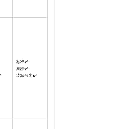
标准️️✔️
集群✔️
️
读写分离✔️