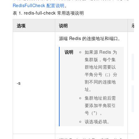
RedisFullCheck 配置说明
。
表 1.
redis-full-check
常用选项说明
选项
说明
示
源端
Redis
的连接地址和端口。
说明
如果源
Redis
为
集群版，每个集
群地址间需要以
半角分号（;）分
割不同的连接地
-s
址。
集群地址前后需
要添加半角双引
号（"）。
该选项必填。