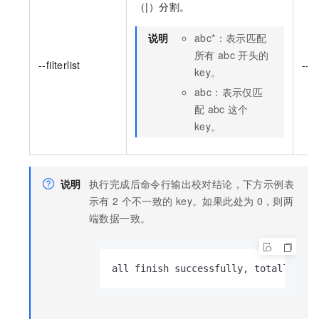
（|）分割。
说明
abc*
：表示匹配
所有
abc
开头的
--filterlist
--f
key。
abc
：表示仅匹
配
abc
这个
key。
说明
执行完成后命令行输出校对结论，下方示例表
示有
2
个不一致的
key。如果此处为
0，则两
端数据一致。
all finish successfully, totally 2 k