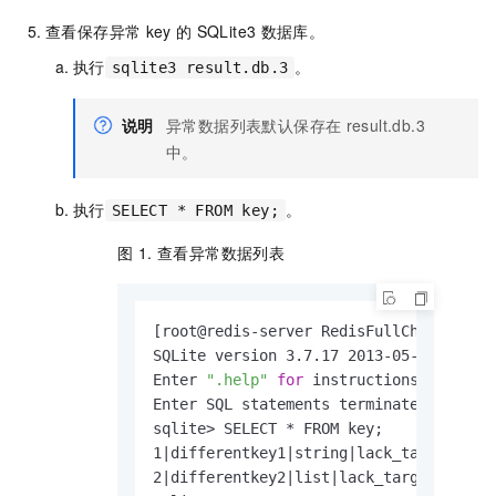
查看保存异常
key
的
SQLite3
数据库。
执行
。
sqlite3 result.db.3
说明
异常数据列表默认保存在
result.db.3
中。
执行
。
SELECT * FROM key;
图 1.
查看异常数据列表
[root@redis-server RedisFullCheck]
# sq
SQLite version 3.7.17 2013-05-20 00:56:
Enter 
".help"
for
 instructions

Enter SQL statements terminated with a
sqlite> SELECT * FROM key;

1|differentkey1|string|lack_target|0|10
2|differentkey2|list|lack_target|0|4|0
