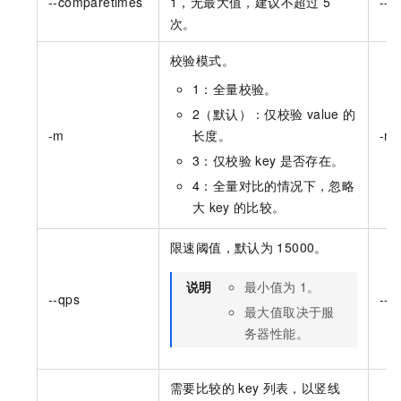
--comparetimes
1，无最大值，建议不超过
5
--c
次。
校验模式。
1：全量校验。
2（默认）：仅校验
value
的
-m
长度。
-m 
3：仅校验
key
是否存在。
4：全量对比的情况下，忽略
大
key
的比较。
限速阈值，默认为
15000。
说明
最小值为
1。
--qps
--q
最大值取决于服
务器性能。
需要比较的
key
列表，以竖线