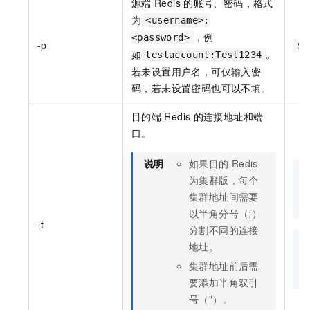
源端
Redis
的账号、密码，格式
为
<username>:
，例
<password>
-p
So
如
。
testaccount:Test1234
若未设置用户名，可仅输入密
码，若未设置密码也可以不填。
目的端
Redis
的连接地址和端
口。
说明
如果目的
Redis
为集群版，每个
集群地址间需要
以半角分号（;）
-t
分割不同的连接
地址。
集群地址前后需
要添加半角双引
号（"）。