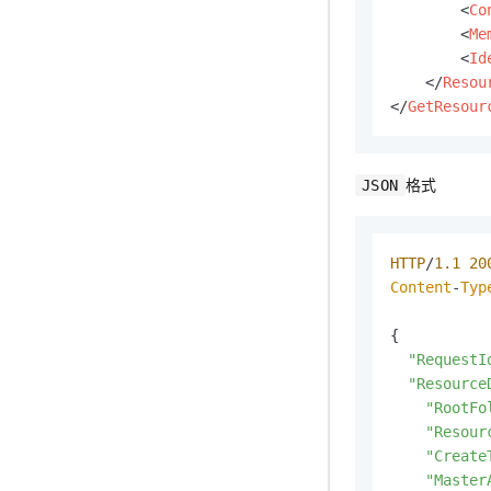
<
Co
<
Me
<
Id
</
Resou
</
GetResour
格式
JSON
HTTP
/
1.1
20
Content
-
Typ
{

"RequestI
"Resource
"RootFo
"Resour
"Create
"Master