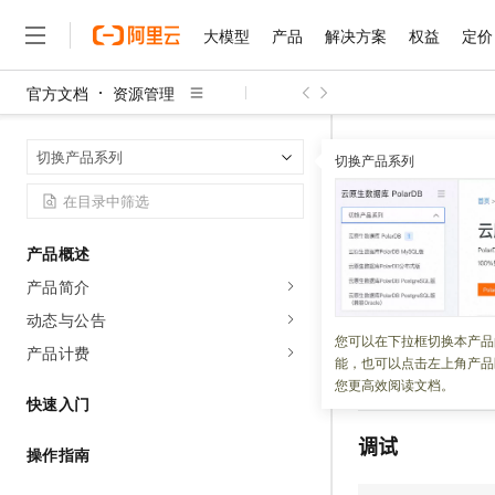
大模型
产品
解决方案
权益
定价
官方文档
资源管理
大模型
产品
解决方案
权益
定价
云市场
伙伴
服务
了解阿里云
精选产品
精选解决方案
普惠上云
产品定价
精选商城
成为销售伙伴
售前咨询
为什么选择阿里云
千问AI平台
GetResourceDi
首页
切换产品系列
了解云产品的定价详情
切换产品系列
大模型服务平台百炼
千问办公，解锁你的工作
普惠上云 官方力荐
分销伙伴
在线服务
网站建设
什么是云计算
大
大模型服务与应用平台
企业级Agent产品，直接
云服务器38元/年起，超
GetResou
咨询伙伴
多端小程序
技术领先
云上成本管理
售后服务
千问大模型
Agency Agents：拥
官方推荐返现计划
大模型
大模型
精选产品
精选解决方案
Salesforce 国际版订阅
稳定可靠
产品概述
管理和优化成本
多元化、高性能、安全可靠
推荐新用户得奖励，单订单
更新时间：
2022-09-21
销售伙伴合作计划
自助服务
产品简介
友盟天域
安全合规
人工智能与机器学习
AI
文本生成
无影云电脑
HappyHorse 打造一
云工开物
调用
GetResourceD
无影生态合作计划
在线服务
动态与公告
观测云
分析师报告
随时随地安全接入的云上超
高校专属算力普惠，学生认
计算
互联网应用开发
您可以在下拉框切换本产品
Qwen3.8-Max
时，返回成员所属
HOT
产品计费
Salesforce On Alibaba C
工单服务
能，也可以点击左上角产品
智能体时代全能旗舰模型
Tuya 物联网平台阿里云
研究报告与白皮书
云解析DNS
快速拥有专属 OpenClaw
本文将提供一个示
Consulting Partner 合
大数据
容器
您更高效阅读文档。
免费试用
短信专区
快速入门
蓝凌 OA
Qwen3.7-Plus
AI 大模型销售与服务生
现代化应用
存储
天池大赛
能看、能想、能动手的多模
调试
云原生大数据计算服务 Max
解决方案免费试用 新老
电子合同
操作指南
面向分析的企业级SaaS模
最高领取价值200元试用
安全
网络与CDN
AI 算法大赛
Qwen3-VL-Plus
畅捷通