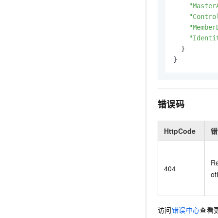
"Master
"Contro
"Member
"Identi
  }

}
错误码
HttpCode
错
Re
404
ot
访问
错误中心
查看