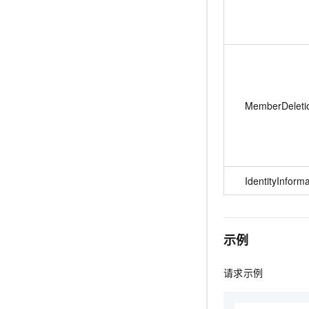
MemberDeleti
IdentityInform
示例
请求示例