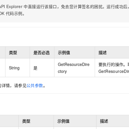
服务生态伙伴
视觉 Coding、空间感知、多模态思考等全面升级
1M上下文，专为长程任务能力而生
云工开物
企业应用
Night Plan 支持 Qwen 3.8-Max
AI 办公
NEW
PI Explorer
中直接运行该接口，免去您计算签名的困扰。运行成功后，OpenA
Red Hat
30+ 款产品免费体验
夜间 5 折，Qwen/Meoo/TokenPlan 客户专享
AI智能应用
科研合作
DK
代码示例。
ERP
堂（旗舰版）
SUSE
智能客服
AI 应用构建
大模型原生
CRM
2个月
自动承接线索
建站小程序
Qoder
大模型服务平台百炼-应用模版
OA 办公系统
HOT
NEW
面向真实软件
个人版上线、团队版降价；千问3.8-Max首发发尝鲜
丰富多元化的应用模版和解决方案
力提升
财税管理
模板建站
类型
是否必选
示例值
描述
万有无界
大模型服务平台百炼-智能体
400电话
定制建站
的模型效果
灵活可视化地构建企业级 Agent
GetResourceDire
要执行的操作。
String
是
方案
广告营销
模板小程序
ctory
GetResourceDi
秒悟
人工智能平台 PAI
定制小程序
云端极速 AI 
新一代 AI 视频生成模型，深度适配广告营销等场景
AI Native 的算法工程平台，一站式完成建模、训练、推理服务部署
的详情，请参见
公共参数
。
APP 开发
建站系统
AI 应用
10分钟微调：让0.6B模型媲美235B模型
多模态数据信
依托云原生高可用架构,实现Dify私有化部署
用1%尺寸在特定领域达到大模型90%以上效果
类型
示例值
描述