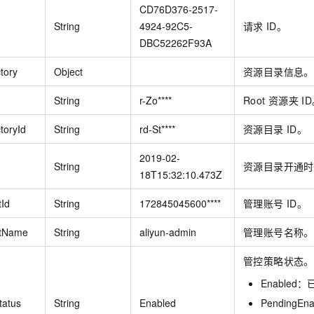
一个 AI 助手
即刻拥有 DeepSeek-R1 满血版
超强辅助，Bol
CD76D376-2517-
在企业官网、通讯软件中为客户提供 AI 客服
多种方案随心选，轻松解锁专属 DeepSeek
String
4924-92C5-
请求
ID。
DBC52262F93A
tory
Object
资源目录信息。
String
r-Zo****
Root
资源夹
I
toryId
String
rd-St****
资源目录
ID。
2019-02-
String
资源目录开通时
18T15:32:10.473Z
Id
String
172845045600****
管理账号
ID。
ntName
String
aliyun-admin
管理账号名称。
管控策略状态。
Enabled
tatus
String
Enabled
PendingE