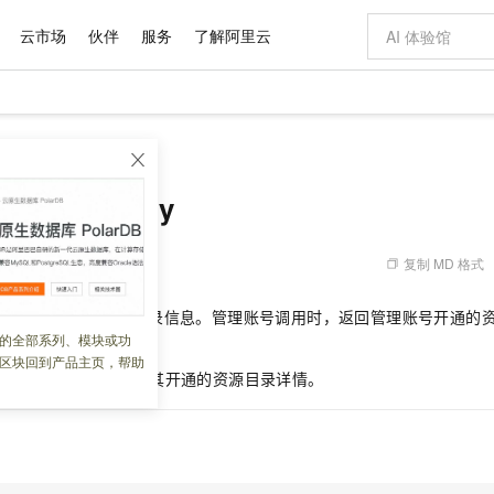
云市场
伙伴
服务
了解阿里云
AI 特惠
数据与 API
成为产品伙伴
企业增值服务
最佳实践
价格计算器
AI 场景体
基础软件
产品伙伴合
阿里云认证
市场活动
配置报价
大模型
rectory
自助选配和估算价格
新方式
域名与网站
睿译宝，AI翻译排版一步到位
智启 AI 普惠权益
产品生态集成认证中心
企业支持计划
云上春晚
千问官方 MaaS 平台，为开发者和 Agent 而生，新用户赠送 1 亿 + tokens 额度
云服务器 EC
AI Coding
阿里云Maa
2026 阿里云
为企业打
数据集
Windows
大模型认证
模型
NEW
交付可用成果
值低价云产品抢先购
提供智能易用的域名与建站服务
上传文档即自动完成翻译和格式还原
至高享 1亿+免费 tokens，加速 Al 应用落地
安全可靠、弹
智能编程，一键
rceDirectory
产品生态伙伴
专家技术服务
云上奥运之旅
弹性计算合作
阿里云中企出
手机三要素
宝塔 Linux
全部认证
价格优势
有专属领域专家
对象存储 OSS
GLM-5.2：长任务时代开源旗舰模型
阿里云 OPC 创新助力计划
云数据库 RD
即刻拥有 DeepS
AI 电商营销
产品生态伙伴工作台
企业增值服务台
云栖战略参考
云存储合作计
云栖大会
身份实名认证
CentOS
训练营
推动算力普惠，释放技术红利
的大模型服务
最高返9万
多领域专家智能体,一键组建 AI 虚拟交付团队
至高百万元 Token 补贴，加速一人公司成长
稳定、安全、高性价比、高性能的云存储服务
真正可用的 1M 上下文,一次完成代码全链路开发
轻松解锁专属 Dee
从图文生成到
复制 MD 格式
 13:50:54
云上的中国
数据库合作计
活动全景
短信
Docker
图片和
站式影视创作平台
人工智能平台 PAI
Hermes Agent，打造自进化智能体
Token Plan 模型订阅计划
Qoder
5 分钟轻松部署
AI 广告创作
企业成长
大模型
NEW
信息公告
irectory
获取资源目录信息。管理账号调用时，返回管理账号开通的
看见新力量
云网络合作计
OCR 文字识别
JAVA
级电脑
证享300元代金券
可视化编排打通从文字构思到成片全链路闭环
一站式AI开发、训练和推理服务
自主进化，持久记忆，越用越聪明
Qwen3.8-Max 首发尝鲜，限时加量 10 倍，夜间低至2折
面向真实软件
图文、视频一
的全部系列、模块或功
Kimi-K3
HappyHors
的资源目录详情。
NEW
魔搭 Mode
loud
服务实践
官网公告
区块回到产品主页，帮助
Kimi 最新旗舰模型，长程编程与推理利器
让文字生成流
金融模力时刻
Salesforce O
版
发票查验
全能环境
Qoder CN
Claude Code + GStack 打造工程团队
千问办公，限时限量积分加倍
云原生数据库 P
低代码高效构
AI 建站
NEW
例，使用管理账号查询其开通的资源目录详情。
作计划
计划
创新中心
魔搭 ModelSc
健康状态
让AI从“聊天伙伴”进化为能干活的“数字员工”
覆盖公网/内网、递归/权威、移动APP等全场景解析服务
安装技能 GStack，拥有专属 AI 工程团队
你的AI工作搭子，覆盖日常办公高频场景
基于千问大模型等，支持代码智能生成、研发智能问答
0 代码专业建
客户案例
天气预报查询
操作系统
Deepseek-v4-pro
HappyHors
态合作计划
态智能体模型
旗舰 MoE 大模型，百万上下文与顶尖推理能力
图生视频，流
Compute
同享
容器服务 Kubernetes 版 ACK
万小智 AI 建站低至 15元/月
云防火墙
AI 短剧/漫剧
快递物流查询
WordPress
成为服务伙
高校合作
式云数据仓库
点，立即开启云上创新
提供一站式管理容器应用的 K8s 服务
送.CN域名，送备案服务码
云原生的云上
AI助力短剧
GLM-5.2
Wan2.7-T
Ubuntu