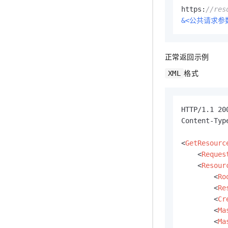
https:
//res
&<公共请求参
正常返回示例
格式
XML
HTTP/1.1 200
Content-Typ
<
GetResourc
<
Reques
<
Resour
<
Ro
<
Re
<
Cr
<
Ma
<
Ma