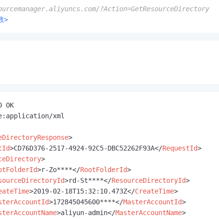
ourcemanager.aliyuncs.com/?Action=GetResourceDirectory
数>
 OK

e:application/xml

eDirectoryResponse
>
tId
>
CD76D376-2517-4924-92C5-DBC52262F93A
</
RequestId
>
ceDirectory
>
otFolderId
>
r-Zo****
</
RootFolderId
>
sourceDirectoryId
>
rd-St****
</
ResourceDirectoryId
>
eateTime
>
2019-02-18T15:32:10.473Z
</
CreateTime
>
sterAccountId
>
172845045600****
</
MasterAccountId
>
sterAccountName
>
aliyun-admin
</
MasterAccountName
>