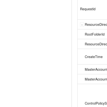
10 分钟在聊天系统中增加
专有云
RequestId
ResourceDirec
RootFolderId
ResourceDirec
CreateTime
MasterAccount
MasterAccou
ControlPolicyS