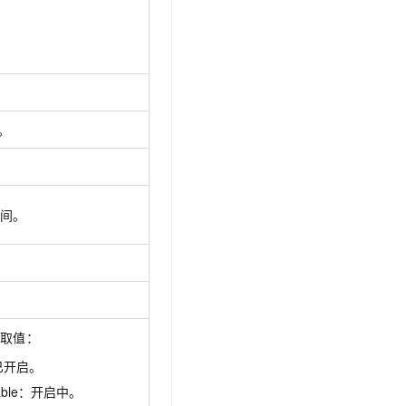
t.diy 一步搞定创意建站
构建大模型应用的安全防护体系
通过自然语言交互简化开发流程,全栈开发支持
通过阿里云安全产品对 AI 应用进行安全防护
D。
间。
取值：
：已开启。
nable：开启中。