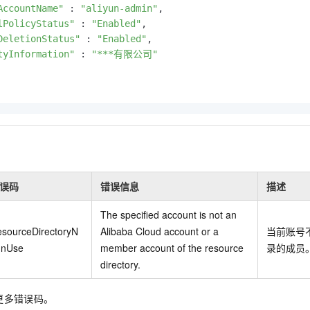
AccountName"
 : 
"aliyun-admin"
,

lPolicyStatus"
 : 
"Enabled"
,

DeletionStatus"
 : 
"Enabled"
,

tyInformation"
 : 
"***有限公司"
误码
错误信息
描述
The specified account is not an
sourceDirectoryN
Alibaba Cloud account or a
当前账号
InUse
member account of the resource
录的成员
directory.
更多错误码。