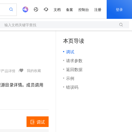
文档
备案
控制台
注册
登录
输入文档关键字查找
验
作计划
器
AI 活动
专业服务
服务伙伴合作计划
开发者社区
加入我们
服务平台百炼
阿里云 OPC 创新助力计划
本页导读
（1）
一站式生成采购清单，支持单品或批量购买
S
S产品伙伴计划（繁花）
峰会
造的大模型服务与应用开发平台
Qwen Audio：打造专属 AI 语音助手
轻量应用服务器
一句话生成原生可编辑精美 PPT 文稿
AI 生产力先锋
Al MaaS 服务伙伴赋能合作
域名
博文
Careers
NEW
至高可申请百万元
调试
性可伸缩的云计算服务
开启高性价比 AI 编程新体验
Qwen-Audio-3.0-Realtime 端到端实时语音角色扮演
输入一句话想法, 轻松生成专业的 PPT
先锋实践拓展 AI 生产力的边界
快速构建应用程序和网站，即刻迈出上云第一步
Token 补贴，五大权
计划
海大会
伙伴信用分合作计划
商标
问答
社会招聘
请求参数
益加速 OPC 成功
S
eek-V4-Pro
数字证书管理服务（原SSL证书）
一键部署幻兽帕鲁游戏服务器
飞天发布时刻
HOT
划
备案
电子书
校园招聘
返回数据
pSeek-V4-Pro
视频创作，一键激活电商全链路生产力
全托管，含MySQL、PostgreSQL、SQL Server、MariaDB多引擎
实现全站HTTPS，呈现可信的WEB访问
一键购买专属联机服务器，轻松开启游戏
所见，即是所愿
我的收藏
产品详情
更多支持
划
公司注册
镜像站
示例
视频生成
语音识别与合成
专属 QwenPaw
短信服务
漫剧工坊：一站式动画创作平台
AI 实训营
HOT
资源目录详情。成员调用
合作伙伴培训与认证
错误码
划
上云迁移
的智能体编程平台
站生成，高效打造优质广告素材
从聊天伙伴进化为能主动干活的本地数字员工
快速生产连贯的高质量长漫剧
从基础到进阶，Agent 创客手把手教你
国内短信简单易用，安全可靠，秒级触达，全球覆盖200+国家和地区。
e-1.1-T2V
Qwen3-TTS-Flash
lScope
我要反馈
查询合作伙伴
畅细腻的高质量视频
离线语音合成大模型，多语言方言自适应，低延迟高稳定
n Alibaba Cloud ISV 合作
代维服务
olarDB
建企业门户网站
大数据开发治理平台 DataWorks
10 分钟搭建微信、支付宝小程序
创新加速
ope
登录合作伙伴管理后台
我要建议
站，无忧落地极速上线
以可视化方式快速构建移动和 PC 门户网站
100%兼容MySQL、PostgreSQL，兼容Oracle，支持集中和分布式
高效部署网站，快速应用到小程序
Data Agent 驱动的一站式 Data+AI 开发治理平台
e-1.1-I2V
Cosyvoice-V3-Flash
安全
畅自然，细节丰富
高表现力语音合成大模型，语音克隆听感自然
我要投诉
上云场景组合购
伴
调试
边界网络安全防护产品
漫剧创作，剧本、分镜、视频高效生成
覆盖90%+业务场景，专享组合折扣价
2V
VPN
Fun-ASR