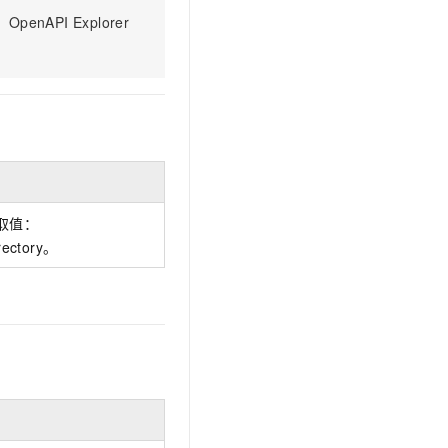
文戏情感细腻自然，动作戏激烈拳拳到肉，实现更强表演能力
支持中英文自由切换，具备更强的噪声鲁棒性
云聚AI 严选权益
SSL 证书
PI Explorer
，一键激活高效办公新体验
精选AI产品，从模型到应用全链提效
堡垒机
AI 用量加速计划
应用
防火墙
、识别商机，让客服更高效、服务更出色。
新老同享，达量后返
千问办公
主机安全
NEW
的智能体编程平台
一站式AI生产力平台
AI 应用及服务市场
伶鹊
企业级人与Agent协作平台，接入和调度多个数字员工
智能客服平台，对话机器人、对话分析、智能外呼
取值：
AI 应用
rectory。
大模型服务平台百炼 - 全妙
大模型
应用创作平台
多模态内容创作工具，已接入 DeepSeek
自然语言处理
数据标注
机器学习
息提取
与 AI 智能体进行实时音视频通话
从文本、图片、视频中提取结构化的属性信息
构建支持视频理解的 AI 音视频实时通话应用