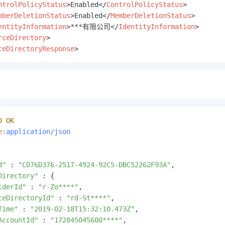
ntrolPolicyStatus
>
Enabled
</
ControlPolicyStatus
>
mberDeletionStatus
>
Enabled
</
MemberDeletionStatus
>
entityInformation
>
***有限公司
</
IdentityInformation
>
rceDirectory
>
ceDirectoryResponse
>
0
OK
e
:application/json
d"
 : 
"CD76D376-2517-4924-92C5-DBC52262F93A"
,

Directory"
 : {

lderId"
 : 
"r-Zo****"
,

ceDirectoryId"
 : 
"rd-St****"
,

Time"
 : 
"2019-02-18T15:32:10.473Z"
,

AccountId"
 : 
"172845045600****"
,
