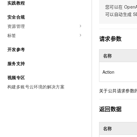
实践教程
AI 产品 免费试用
网络
安全
云开发大赛
您可以在
OpenA
Tableau 订阅
1亿+ 大模型 tokens 和 
可以自动生成
S
安全合规
可观测
入门学习赛
中间件
AI空中课堂在线直播课
140+云产品 免费试用
资源管理
大模型服务
上云与迁云
产品新客免费试用，最长1
数据库
标签
生态解决方案
请求参数
千问AI平台-Token Plan
企业出海
大模型ACA认证体验
大数据计算
开发参考
助力企业全员 AI 认知与能
行业生态解决方案
政企业务
名称
媒体服务
千问AI平台-模型体验
开发者生态解决方案
服务支持
在线体验全尺寸、多种模态
企业服务与云通信
Action
AI 开发和 AI 应用解决
视频专区
Happy 系列大模型
域名与网站
构建多账号云环境的解决方案
关于公共请求参数
终端用户计算
Serverless
大模型解决方案
返回数据
开发工具
快速部署 Dify，高效搭建 
名称
迁移与运维管理