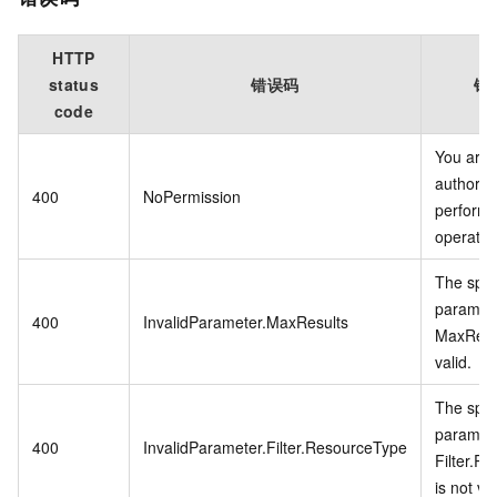
HTTP
status
错误码
错
code
You are 
authoriz
400
NoPermission
perform 
operatio
The spec
paramet
400
InvalidParameter.MaxResults
MaxResul
valid.
The spec
paramete
400
InvalidParameter.Filter.ResourceType
Filter.R
is not val