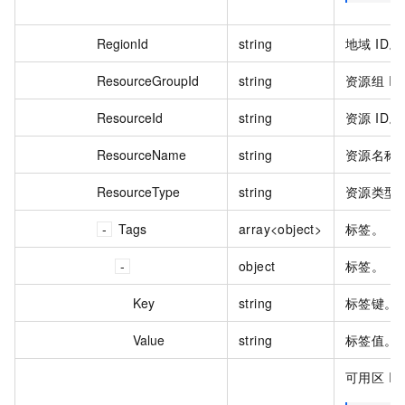
RegionId
string
地域 ID。
ResourceGroupId
string
资源组 ID
ResourceId
string
资源 ID。
ResourceName
string
资源名称
ResourceType
string
资源类型
Tags
array<object>
标签。
object
标签。
Key
string
标签键。
Value
string
标签值。
可用区 ID