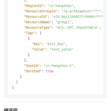
]
,
"RegionId"
:
"cn-hangzhou"
,
"ResourceGroupId"
:
"rg-acfmzawhxxc****"
,
"ResourceId"
:
"vtb-bp11lbh452fr8940s****"
,
"ResourceName"
:
"group1"
,
"ResourceType"
:
"ACS::VPC::RouteTable"
,
"Tags"
:
[
{
"Key"
:
"test_key"
,
"Value"
:
"test_value"
}
]
,
"ZoneId"
:
"cn-hangzhou-k"
,
"Deleted"
:
true
}
]
}
错误码