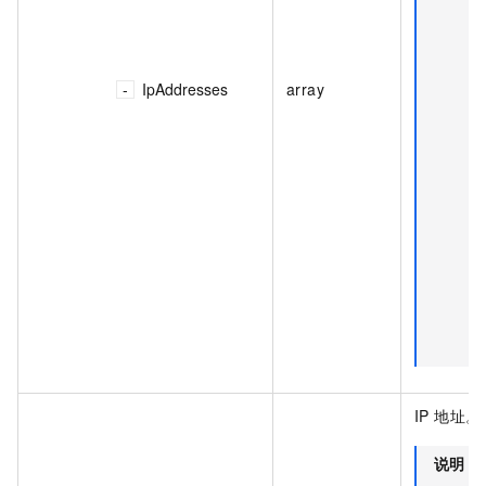
IpAddresses
array
IP 地址。
说明