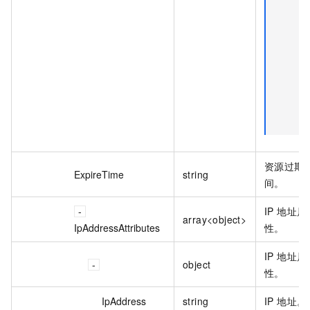
资源过期
ExpireTime
string
间。
IP 地址属
array<object>
IpAddressAttributes
性。
IP 地址属
object
性。
IpAddress
string
IP 地址。