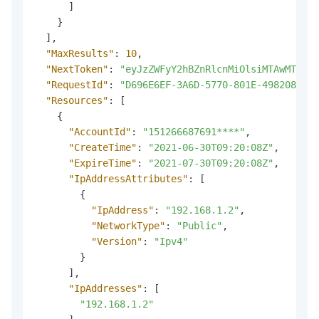
]
}
]
,
"MaxResults"
:
10
,
"NextToken"
:
"eyJzZWFyY2hBZnRlcnMiOlsiMTAwMTU2Nz
"RequestId"
:
"D696E6EF-3A6D-5770-801E-4982081FE4
"Resources"
:
[
{
"AccountId"
:
"151266687691****"
,
"CreateTime"
:
"2021-06-30T09:20:08Z"
,
"ExpireTime"
:
"2021-07-30T09:20:08Z"
,
"IpAddressAttributes"
:
[
{
"IpAddress"
:
"192.168.1.2"
,
"NetworkType"
:
"Public"
,
"Version"
:
"Ipv4"
}
]
,
"IpAddresses"
:
[
"192.168.1.2"