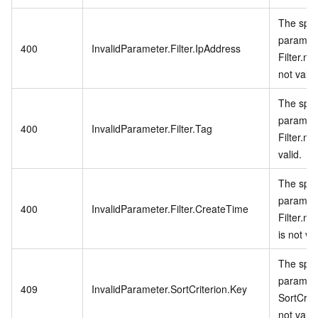
The spec
paramet
400
InvalidParameter.Filter.IpAddress
Filter.n.
not valid
The spec
paramet
400
InvalidParameter.Filter.Tag
Filter.n.
valid.
The spec
paramet
400
InvalidParameter.Filter.CreateTime
Filter.n
is not val
The spec
paramet
409
InvalidParameter.SortCriterion.Key
SortCrite
not valid