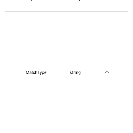
MatchType
string
否