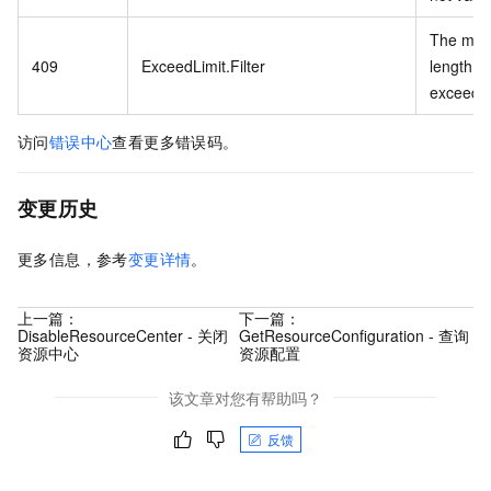
The ma
409
ExceedLimit.Filter
length of 
exceede
访问
错误中心
查看更多错误码。
变更历史
更多信息，参考
变更详情
。
上一篇：
下一篇：
DisableResourceCenter - 关闭
GetResourceConfiguration - 查询
资源中心
资源配置
该文章对您有帮助吗？
反馈