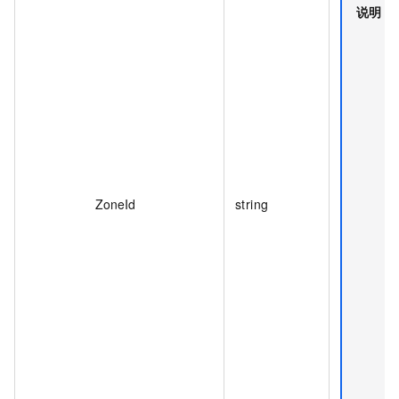
说明
ZoneId
string