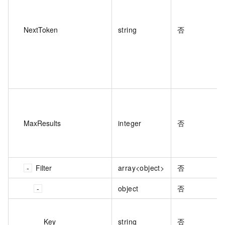
NextToken
string
否
MaxResults
integer
否
Filter
array<object>
否
object
否
Key
string
否