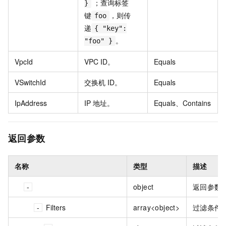
；查询标签
}
键
，则传
foo
递
{ "key":
。
"foo" }
VpcId
VPC ID。
Equals
VSwitchId
交换机 ID。
Equals
IpAddress
IP 地址。
Equals、Contains
返回参数
名称
类型
描述
object
返回参数
Filters
array<object>
过滤条件