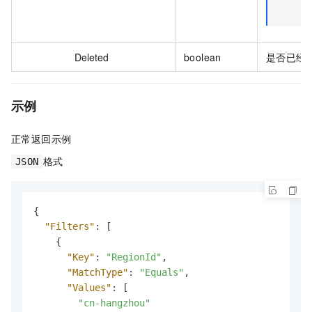
Deleted
boolean
是否已经
示例
正常返回示例
格式
JSON
{
"Filters"
:
[
{
"Key"
:
"RegionId"
,
"MatchType"
:
"Equals"
,
"Values"
:
[
"cn-hangzhou"