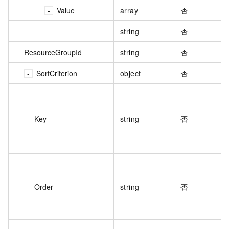
Value
array
否
string
否
ResourceGroupId
string
否
SortCriterion
object
否
Key
string
否
Order
string
否