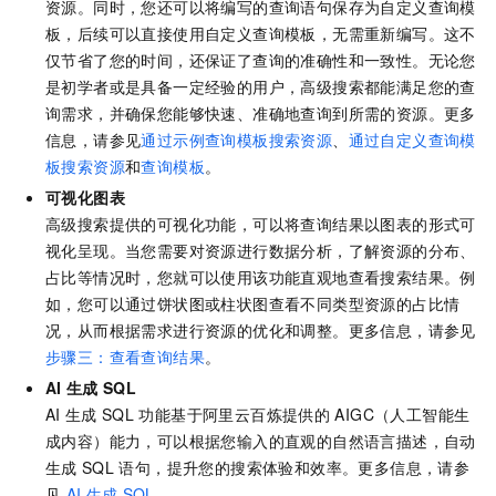
资源。同时，您还可以将编写的查询语句保存为自定义查询模
板，后续可以直接使用自定义查询模板，无需重新编写。这不
仅节省了您的时间，还保证了查询的准确性和一致性。无论您
是初学者或是具备一定经验的用户，高级搜索都能满足您的查
询需求，并确保您能够快速、准确地查询到所需的资源。更多
信息，请参见
通过示例查询模板搜索资源
、
通过自定义查询模
板搜索资源
和
查询模板
。
可视化图表
高级搜索提供的可视化功能，可以将查询结果以图表的形式可
视化呈现。当您需要对资源进行数据分析，了解资源的分布、
占比等情况时，您就可以使用该功能直观地查看搜索结果。例
如，您可以通过饼状图或柱状图查看不同类型资源的占比情
况，从而根据需求进行资源的优化和调整。更多信息，请参见
步骤三：查看查询结果
。
AI
生成
SQL
AI
生成
SQL
功能基于阿里云百炼提供的
AIGC（人工智能生
成内容）能力，可以根据您输入的直观的自然语言描述，自动
生成
SQL
语句，提升您的搜索体验和效率。更多信息，请参
见
AI
生成
SQL
。