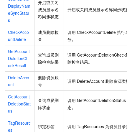
开启或关闭
DisplayNam
成员显示名
开启或关闭成员显示名称同步状态
eSyncStatu
称同步状态
s
CheckAcco
成员删除检
调用
CheckAccountDelete
执行成
untDelete
查
务。
GetAccount
查询成员删
调用
GetAccountDeletionCheckRes
DeletionCh
除检查结果
除检查结果。
eckResult
DeleteAcco
删除资源账
调用
DeleteAccount
删除资源类型
unt
号
GetAccount
查询成员删
调用
GetAccountDeletionStatus
查
DeletionStat
除状态
态。
us
TagResourc
绑定标签
调用
TagResources
为资源目录的
es