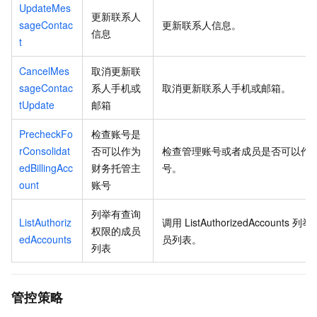
UpdateMes
更新联系人
sageContac
更新联系人信息。
信息
t
CancelMes
取消更新联
sageContac
系人手机或
取消更新联系人手机或邮箱。
tUpdate
邮箱
PrecheckFo
检查账号是
rConsolidat
否可以作为
检查管理账号或者成员是否可以作
edBillingAcc
财务托管主
号。
ount
账号
列举有查询
ListAuthoriz
调用
ListAuthorizedAccounts
列举
权限的成员
edAccounts
员列表。
列表
管控策略