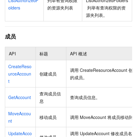
ListAuthorizedF
列举有查询权限
ListAuthorizedFolders
olders
的资源夹列表
列举有查询权限的资
源夹列表。
成员
API
标题
API
概述
CreateReso
调用
CreateResourceAccount
创
urceAccoun
创建成员
的成员。
t
查询成员信
GetAccount
查询成员信息。
息
MoveAccou
移动成员
调用
MoveAccount
将成员移动到
nt
UpdateAcco
调用
UpdateAccount
修改成员名称
修改成员