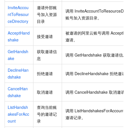
InviteAccou
邀请外部账
调用
InviteAccountToResourceDire
ntToResour
号加入资源
账号加入资源目录。
ceDirectory
目录
AcceptHand
被邀请的阿里云账号调用
AcceptH
接受邀请
shake
邀请。
GetHandsh
获取邀请信
调用
GetHandshake
获取邀请信息
ake
息
DeclineHan
拒绝邀请
调用
DeclineHandshake
拒绝邀请
dshake
CancelHan
取消邀请
调用
CancelHandshake
取消邀请
dshake
ListHandsh
查询当前账
调用
ListHandshakesForAccount
akesForAcc
号的邀请记
邀请记录。
ount
录