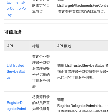
tachmentsF
略绑定的目
ListTargetAttachmentsForControlP
orControlPo
标节点
查询管控策略绑定的目标节点。
licy
可信服务
API
标题
API
概述
查询企业管
理账号或委
ListTrusted
调用
ListTrustedServiceStatus
查
派管理员账
ServiceStat
询企业管理账号或委派管理员账号
号已启用的
us
已启用的可信服务列表。
可信服务列
表
将资源目录
调用
RegisterDel
的成员设置
RegisterDelegatedAdministrator
egatedAdmi
为可信服务
将资源目录的成员设置为可信服务