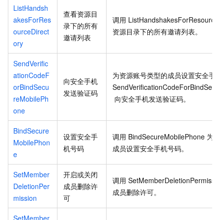
ListHandsh
查看资源目
akesForRes
调用
ListHandshakesForResourceD
录下的所有
ourceDirect
资源目录下的所有邀请列表。
邀请列表
ory
SendVerific
ationCodeF
为资源账号类型的成员设置安全手
向安全手机
orBindSecu
SendVerificationCodeForBindSec
发送验证码
reMobilePh
向安全手机发送验证码。
one
BindSecure
设置安全手
调用
BindSecureMobilePhone
为
MobilePhon
机号码
成员设置安全手机号码。
e
SetMember
开启或关闭
调用
SetMemberDeletionPermissi
DeletionPer
成员删除许
成员删除许可。
mission
可
SetMember