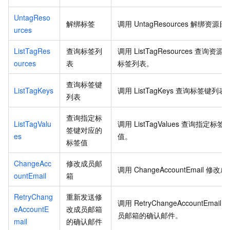
UntagReso
解绑标签
调用
UntagResources
解绑资源目
urces
ListTagRes
查询标签列
调用
ListTagResources
查询资源
ources
表
标签列表。
查询标签键
ListTagKeys
调用
ListTagKeys
查询标签键列表
列表
查询指定标
ListTagValu
调用
ListTagValues
查询指定标签
签键对应的
es
值。
标签值
ChangeAcc
修改成员邮
调用
ChangeAccountEmail
修改成
ountEmail
箱
RetryChang
重新发送修
调用
RetryChangeAccountEmail
eAccountE
改成员邮箱
员邮箱的确认邮件。
mail
的确认邮件