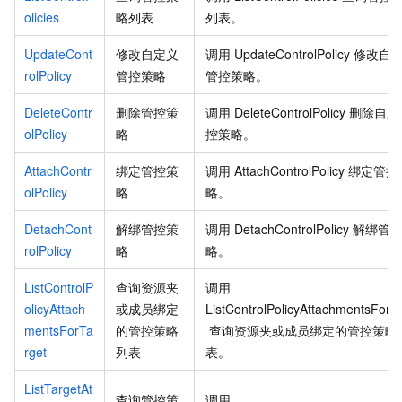
olicies
略列表
列表。
UpdateCont
修改自定义
调用
UpdateControlPolicy
修改自
rolPolicy
管控策略
管控策略。
DeleteContr
删除管控策
调用
DeleteControlPolicy
删除自定
olPolicy
略
控策略。
AttachContr
绑定管控策
调用
AttachControlPolicy
绑定管控
olPolicy
略
略。
DetachCont
解绑管控策
调用
DetachControlPolicy
解绑管
rolPolicy
略
略。
ListControlP
查询资源夹
调用
olicyAttach
或成员绑定
ListControlPolicyAttachmentsForT
mentsForTa
的管控策略
查询资源夹或成员绑定的管控策略
rget
列表
表。
ListTargetAt
查询管控策
调用