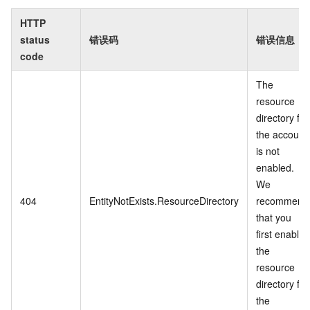
HTTP
status
错误码
错误信息
code
The
resource
directory for
the account
is not
enabled.
We
404
EntityNotExists.ResourceDirectory
recommend
that you
first enable
the
resource
directory for
the