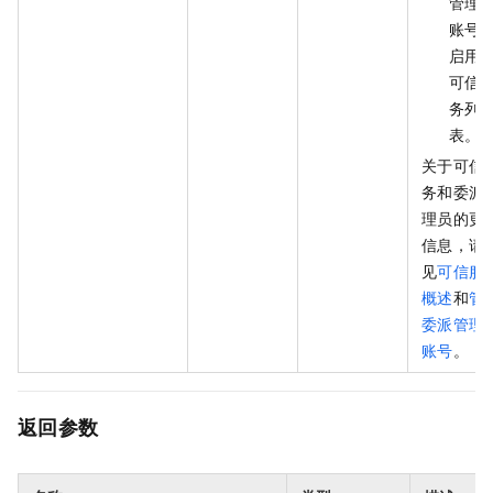
管理
账号
启用
可信
务列
表。
关于可信
务和委派
理员的更
信息，请
见
可信服
概述
和
管
委派管理
账号
。
返回参数