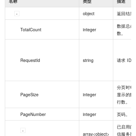
名称
类型
描述
object
返回结果
数据总条
TotalCount
integer
数。
RequestId
string
请求 ID。
分页时每
PageSize
integer
显示的数
行数。
PageNumber
integer
页码。
已启用的
array<object>
信服务列