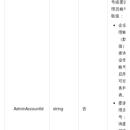
号或委派
理员账号
取值：
企业
理账
（默
值）
查询
业管
账号
启用
可信
务列
表。
委派
AdminAccountId
string
否
理员
号：
询委