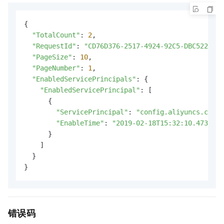
{

"TotalCount"
: 
2
,

"RequestId"
: 
"CD76D376-2517-4924-92C5-DBC52262F9
"PageSize"
: 
10
,

"PageNumber"
: 
1
,

"EnabledServicePrincipals"
: {

"EnabledServicePrincipal"
: [

      {

"ServicePrincipal"
: 
"config.aliyuncs.com"
,

"EnableTime"
: 
"2019-02-18T15:32:10.473Z"
      }

    ]

  }

}
错误码