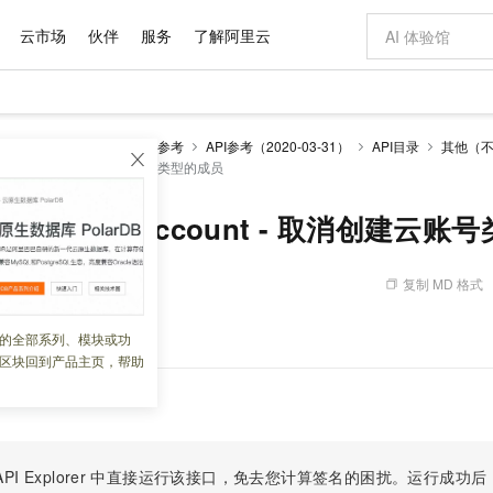
云市场
伙伴
服务
了解阿里云
AI 特惠
数据与 API
成为产品伙伴
企业增值服务
最佳实践
价格计算器
AI 场景体
基础软件
产品伙伴合
阿里云认证
市场活动
配置报价
大模型
源目录
开发参考
API参考
API参考（2020-03-31）
API目录
其他（
自助选配和估算价格
loudAccount - 取消创建云账号类型的成员
新方式
域名与网站
睿译宝，AI翻译排版一步到位
智启 AI 普惠权益
产品生态集成认证中心
企业支持计划
云上春晚
千问官方 MaaS 平台，为开发者和 Agent 而生，新用户赠送 1 亿 + tokens 额度
云服务器 EC
Qwen Aud
AI Coding
阿里云Maa
2026 阿里云
为企业打
数据集
Windows
大模型认证
模型
NEW
NEW
交付可用成果
值低价云产品抢先购
提供智能易用的域名与建站服务
上传文档即自动完成翻译和格式还原
至高享 1亿+免费 tokens，加速 Al 应用落地
安全可靠、弹
智能编程，一键
产品生态伙伴
专家技术服务
云上奥运之旅
弹性计算合作
阿里云中企出
手机三要素
宝塔 Linux
全部认证
CreateCloudAccount - 取消创建云
价格优势
有专属领域专家
对象存储 OSS
GLM-5.2：长任务时代开源旗舰模型
阿里云 OPC 创新助力计划
云数据库 RD
即刻拥有 DeepS
AI 电商营销
产品生态伙伴工作台
企业增值服务台
云栖战略参考
云存储合作计
云栖大会
身份实名认证
CentOS
训练营
推动算力普惠，释放技术红利
的大模型服务
最高返9万
多领域专家智能体,一键组建 AI 虚拟交付团队
至高百万元 Token 补贴，加速一人公司成长
稳定、安全、高性价比、高性能的云存储服务
真正可用的 1M 上下文,一次完成代码全链路开发
轻松解锁专属 Dee
从图文生成到
复制 MD 格式
 09:43:57
云上的中国
数据库合作计
活动全景
短信
Docker
图片和
站式影视创作平台
人工智能平台 PAI
Hermes Agent，打造自进化智能体
Token Plan 模型订阅计划
Qoder
5 分钟轻松部署
AI 广告创作
企业成长
大模型
NEW
信息公告
看见新力量
云网络合作计
OCR 文字识别
JAVA
级电脑
证享300元代金券
可视化编排打通从文字构思到成片全链路闭环
一站式AI开发、训练和推理服务
自主进化，持久记忆，越用越聪明
Qwen3.8-Max 首发尝鲜，限时加量 10 倍，夜间低至2折
面向真实软件
图文、视频一
云账号类型的成员。
的全部系列、模块或功
Kimi-K3
HappyHors
NEW
魔搭 Mode
loud
服务实践
官网公告
区块回到产品主页，帮助
Kimi 最新旗舰模型，长程编程与推理利器
让文字生成流
金融模力时刻
Salesforce O
版
发票查验
全能环境
Qoder CN
Claude Code + GStack 打造工程团队
千问办公，限时限量积分加倍
云原生数据库 P
低代码高效构
AI 建站
NEW
作计划
计划
创新中心
魔搭 ModelSc
健康状态
让AI从“聊天伙伴”进化为能干活的“数字员工”
覆盖公网/内网、递归/权威、移动APP等全场景解析服务
安装技能 GStack，拥有专属 AI 工程团队
你的AI工作搭子，覆盖日常办公高频场景
基于千问大模型等，支持代码智能生成、研发智能问答
0 代码专业建
客户案例
天气预报查询
操作系统
Deepseek-v4-pro
HappyHors
态合作计划
态智能体模型
旗舰 MoE 大模型，百万上下文与顶尖推理能力
图生视频，流
Compute
同享
容器服务 Kubernetes 版 ACK
万小智 AI 建站低至 15元/月
云防火墙
AI 短剧/漫剧
快递物流查询
WordPress
成为服务伙
高校合作
式云数据仓库
点，立即开启云上创新
提供一站式管理容器应用的 K8s 服务
送.CN域名，送备案服务码
云原生的云上
AI助力短剧
PI Explorer
中直接运行该接口，免去您计算签名的困扰。运行成功后，OpenA
GLM-5.2
Wan2.7-T
Ubuntu