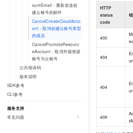
ountEmail - 重新发送创
HTTP
建云账号的邮件
status
错
CancelCreateCloudAcco
code
unt - 取消创建云账号类型
M
的成员
400
ec
CancelPromoteResourc
eAccount - 取消升级资源
En
404
账号为云账号
u
公共错误码
版本说明
En
SDK参考
404
ur
CLI参考
服务支持
A
409
常见问题
s