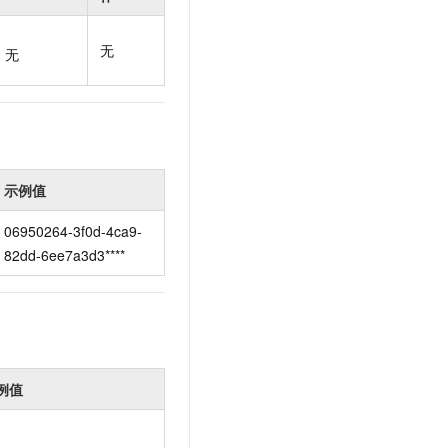
t.diy 一步搞定创意建站
构建大模型应用的安全防护体系
通过自然语言交互简化开发流程,全栈开发支持
通过阿里云安全产品对 AI 应用进行安全防护
无
无
示例值
06950264-3f0d-4ca9-
82dd-6ee7a3d3****
例值