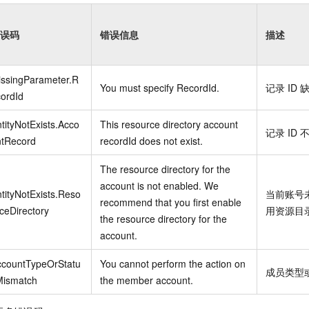
误码
错误信息
描述
issingParameter.R
You must specify RecordId.
记录
ID
ordId
tityNotExists.Acco
This resource directory account
记录
ID
ntRecord
recordId does not exist.
The resource directory for the
account is not enabled. We
tityNotExists.Reso
当前账号
recommend that you first enable
ceDirectory
用资源目
the resource directory for the
account.
ccountTypeOrStatu
You cannot perform the action on
成员类型
Mismatch
the member account.