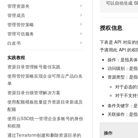
可以自动生成
S
AI 产品 免费试用
网络
管理资源夹
安全
云开发大赛
Tableau 订阅
1亿+ 大模型 tokens 和 
管理成员
可观测
入门学习赛
中间件
AI空中课堂在线直播课
140+云产品 免费试用
管理管控策略
大模型服务
授权信息
上云与迁云
产品新客免费试用，最长1
数据库
管理可信服务
生态解决方案
千问AI平台-Token Plan
下表是
API
对应的
企业出海
白皮书
大模型ACA认证体验
大数据计算
予调用此
API
的权
助力企业全员 AI 认知与能
行业生态解决方案
政企业务
实践教程
媒体服务
千问AI平台-模型体验
操作：是指具体
开发者生态解决方案
在线体验全尺寸、多种模态
资源目录管理账号最佳实践
访问级别：是指每
企业服务与云通信
AI 开发和 AI 应用解决
使用管控策略实现企业可用云产品白名
资源类型：是指
Happy 系列大模型
域名与网站
单
对于必选的
资源目录分级管理解决方案
终端用户计算
对于不支持
使用配额模板批量提升资源目录新成员
条件关键字：是
Serverless
大模型解决方案
配额
关联操作：是指
使用云SSO统一管理企业多账号的身份
开发工具
快速部署 Dify，高效搭建 
和权限
迁移与运维管理
操作
通过Terraform创建和删除资源目录的