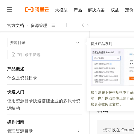
大模型
产品
解决方案
权益
定价
官方文档
资源管理
大模型
产品
解决方案
权益
定价
云市场
伙伴
服务
了解阿里云
精选产品
精选解决方案
普惠上云
产品定价
精选商城
成为销售伙伴
售前咨询
为什么选择阿里云
千问AI平台
资源管理
资
首页
资源目录
了解云产品的定价详情
切换产品系列
CancelCreateC
大模型服务平台百炼
千问办公，解锁你的工作
普惠上云 官方力荐
分销伙伴
在线服务
网站建设
什么是云计算
大
大模型服务与应用平台
企业级Agent产品，直接
云服务器38元/年起，超
咨询伙伴
多端小程序
技术领先
Cancel
云上成本管理
售后服务
千问大模型
Agency Agents：拥
官方推荐返现计划
大模型
大模型
精选产品
精选解决方案
Salesforce 国际版订阅
稳定可靠
产品概述
管理和优化成本
多元化、高性能、安全可靠
推荐新用户得奖励，单订单
销售伙伴合作计划
自助服务
什么是资源目录
更新时间：
2026-03-26
友盟天域
安全合规
人工智能与机器学习
AI
文本生成
无影云电脑
HappyHorse 打造一
云工开物
无影生态合作计划
在线服务
观测云
分析师报告
随时随地安全接入的云上超
高校专属算力普惠，学生认
快速入门
计算
互联网应用开发
取消创建资源目录
您可以在下拉框切换本产品
Qwen3.8-Max
HOT
Salesforce On Alibaba C
工单服务
能，也可以点击左上角产品
智能体时代全能旗舰模型
Tuya 物联网平台阿里云
研究报告与白皮书
使用资源目录快速搭建企业的多账号资
云解析DNS
快速拥有专属 OpenClaw
Consulting Partner 合
大数据
容器
您更高效阅读文档。
免费试用
源结构
短信专区
调试
蓝凌 OA
Qwen3.7-Plus
AI 大模型销售与服务生
现代化应用
存储
天池大赛
能看、能想、能动手的多模
云原生大数据计算服务 Max
解决方案免费试用 新老
操作指南
电子合同
面向分析的企业级SaaS模
最高领取价值200元试用
安全
网络与CDN
您可以在
OpenA
AI 算法大赛
Qwen3-VL-Plus
管理资源目录
畅捷通