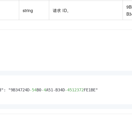
9B
string
请求 ID。
B3
d": "9B34724D
-54
B0
-4
A51-B34D
-4512372
FE1BE"
