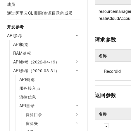
10 分钟在聊天系统中增加
成员
专有云
resourcemanage
通过阿里云CLI删除资源目录的成员
reateCloudAccou
开发参考
API参考
请求参数
API概览
RAM鉴权
名称
API参考（2022-04-19）
API参考（2020-03-31）
RecordId
API概览
服务接入点
返回参数
流控信息
API目录
名称
资源目录
资源夹