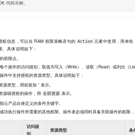
服务生态伙伴
视觉 Coding、空间感知、多模态思考等全面升级
1M上下文，专为长程任务能力而生
DK
代码示例。
云工开物
企业应用
Night Plan 支持 Qwen 3.8-Max
AI 办公
NEW
Red Hat
30+ 款产品免费体验
夜间 5 折，Qwen/Meoo/TokenPlan 客户专享
AI智能应用
科研合作
ERP
堂（旗舰版）
SUSE
智能客服
AI 应用构建
大模型原生
CRM
2个月
自动承接线索
建站小程序
Qoder
大模型服务平台百炼-应用模版
OA 办公系统
HOT
NEW
授权信息，可以在
RAM
权限策略语句的
元素中使用，用来给
Action
面向真实软件
个人版上线、团队版降价；千问3.8-Max首发发尝鲜
丰富多元化的应用模版和解决方案
限。具体说明如下：
力提升
财税管理
模板建站
万有无界
大模型服务平台百炼-智能体
的权限点。
400电话
定制建站
的模型效果
灵活可视化地构建企业级 Agent
个操作的访问级别，取值为写入（Write）、读取（Read）或列出（Lis
方案
广告营销
模板小程序
操作中支持授权的资源类型。具体说明如下：
秒悟
人工智能平台 PAI
定制小程序
云端极速 AI 
新一代 AI 视频生成模型，深度适配广告营销等场景
AI Native 的算法工程平台，一站式完成建模、训练、推理服务部署
资源类型，用前面加
*
表示。
资源级授权的操作，用
表示。
APP 开发
全部资源
指云产品自身定义的条件关键字。
建站系统
成功执行操作所需要的其他权限。操作者必须同时具备关联操作的权限，
AI 应用
10分钟微调：让0.6B模型媲美235B模型
多模态数据信
访问级
依托云原生高可用架构,实现Dify私有化部署
用1%尺寸在特定领域达到大模型90%以上效果
资源类型
条
别