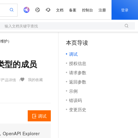
文档
备案
控制台
注册
登录
输入文档关键字查找
验
作计划
器
AI 活动
专业服务
服务伙伴合作计划
开发者社区
加入我们
服务平台百炼
阿里云 OPC 创新助力计划
不维护）
本页导读
（1）
一站式生成采购清单，支持单品或批量购买
S
io：打造专属 AI 语音助手
S产品伙伴计划（繁花）
峰会
造的大模型服务与应用开发平台
轻量应用服务器
一句话生成原生可编辑精美 PPT 文稿
AI 生产力先锋
Al MaaS 服务伙伴赋能合作
域名
博文
Careers
至高可申请百万元
调试
性可伸缩的云计算服务
开启高性价比 AI 编程新体验
Qwen-Audio-3.0-Realtime 端到端实时语音角色扮演
输入一句话想法, 轻松生成专业的 PPT
先锋实践拓展 AI 生产力的边界
快速构建应用程序和网站，即刻迈出上云第一步
Token 补贴，五大权
计划
海大会
伙伴信用分合作计划
商标
问答
社会招聘
账号类型的成员
授权信息
益加速 OPC 成功
S
eek-V4-Pro
数字证书管理服务（原SSL证书）
一键部署幻兽帕鲁游戏服务器
飞天发布时刻
HOT
划
备案
电子书
校园招聘
请求参数
pSeek-V4-Pro
视频创作，一键激活电商全链路生产力
全托管，含MySQL、PostgreSQL、SQL Server、MariaDB多引擎
实现全站HTTPS，呈现可信的WEB访问
一键购买专属联机服务器，轻松开启游戏
所见，即是所愿
更多支持
我的收藏
产品详情
划
公司注册
镜像站
返回参数
视频生成
语音识别与合成
专属 QwenPaw
短信服务
漫剧工坊：一站式动画创作平台
AI 实训营
HOT
合作伙伴培训与认证
示例
划
上云迁移
的智能体编程平台
站生成，高效打造优质广告素材
从聊天伙伴进化为能主动干活的本地数字员工
快速生产连贯的高质量长漫剧
从基础到进阶，Agent 创客手把手教你
国内短信简单易用，安全可靠，秒级触达，全球覆盖200+国家和地区。
e-1.1-T2V
Qwen3-TTS-Flash
lScope
我要反馈
查询合作伙伴
错误码
畅细腻的高质量视频
离线语音合成大模型，多语言方言自适应，低延迟高稳定
n Alibaba Cloud ISV 合作
代维服务
olarDB
建企业门户网站
大数据开发治理平台 DataWorks
10 分钟搭建微信、支付宝小程序
变更历史
创新加速
ope
登录合作伙伴管理后台
我要建议
站，无忧落地极速上线
以可视化方式快速构建移动和 PC 门户网站
100%兼容MySQL、PostgreSQL，兼容Oracle，支持集中和分布式
高效部署网站，快速应用到小程序
Data Agent 驱动的一站式 Data+AI 开发治理平台
e-1.1-I2V
Cosyvoice-V3-Flash
调试
安全
畅自然，细节丰富
高表现力语音合成大模型，语音克隆听感自然
我要投诉
上云场景组合购
伴
边界网络安全防护产品
漫剧创作，剧本、分镜、视频高效生成
覆盖90%+业务场景，专享组合折扣价
PI Explorer
2V
VPN
Fun-ASR