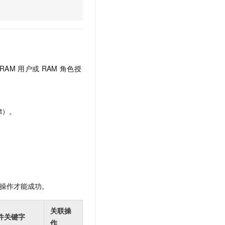
文戏情感细腻自然，动作戏激烈拳拳到肉，实现更强表演能力
支持中英文自由切换，具备更强的噪声鲁棒性
云聚AI 严选权益
SSL 证书
，一键激活高效办公新体验
精选AI产品，从模型到应用全链提效
堡垒机
AI 用量加速计划
应用
防火墙
、识别商机，让客服更高效、服务更出色。
新老同享，达量后返
千问办公
主机安全
NEW
RAM
用户或
RAM
角色授
的智能体编程平台
一站式AI生产力平台
AI 应用及服务市场
伶鹊
企业级人与Agent协作平台，接入和调度多个数字员工
智能客服平台，对话机器人、对话分析、智能外呼
t）。
AI 应用
大模型服务平台百炼 - 全妙
大模型
应用创作平台
多模态内容创作工具，已接入 DeepSeek
自然语言处理
数据标注
操作才能成功。
机器学习
息提取
与 AI 智能体进行实时音视频通话
关联操
从文本、图片、视频中提取结构化的属性信息
构建支持视频理解的 AI 音视频实时通话应用
件关键字
作