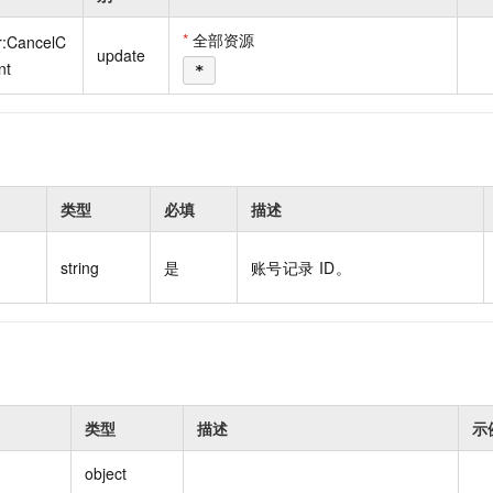
一个 AI 助手
即刻拥有 DeepSeek-R1 满血版
超强辅助，Bol
在企业官网、通讯软件中为客户提供 AI 客服
多种方案随心选，轻松解锁专属 DeepSeek
*
全部资源
r:CancelC
update
nt
*
类型
必填
描述
string
是
账号记录 ID。
类型
描述
示
object