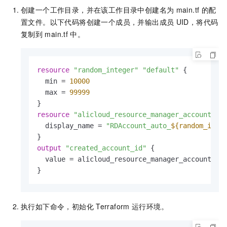
创建一个工作目录，并在该工作目录中创建名为
main.tf
的配
置文件。以下代码将创建一个成员，并输出成员
UID，将代码
复制到
main.tf
中。
resource
"random_integer"
"default"
 {

  min = 
10000
  max = 
99999
resource
"alicloud_resource_manager_account"
"
  display_name = 
"RDAccount_auto_
${random_inte
output
"created_account_id"
 {

  value = alicloud_resource_manager_account.def
}
执行如下命令，初始化
Terraform
运行环境。