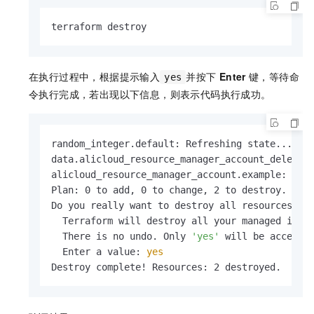
terraform destroy
在执行过程中，根据提示输入
并按下
Enter
键，等待命
yes
令执行完成，若出现以下信息，则表示代码执行成功。
random_integer.default: Refreshing state... [
i
data.alicloud_resource_manager_account_deletion
alicloud_resource_manager_account.example: Ref
Plan: 0 to add, 0 to change, 2 to destroy.

Do you really want to destroy all resources?

  Terraform will destroy all your managed infra
  There is no undo. Only 
'yes'
 will be accepted
  Enter a value: 
yes
Destroy complete! Resources: 2 destroyed.