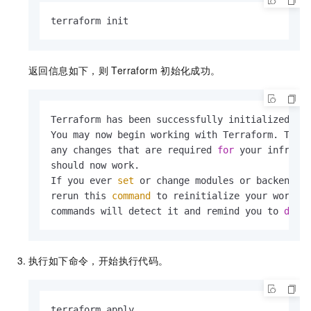
terraform init
返回信息如下，则
Terraform
初始化成功。
Terraform has been successfully initialized!

You may now begin working with Terraform. Try 
any changes that are required 
for
 your infrastr
should now work.

If you ever 
set
 or change modules or backend c
rerun this 
command
 to reinitialize your working
commands will detect it and remind you to 
do
 s
执行如下命令，开始执行代码。
terraform apply