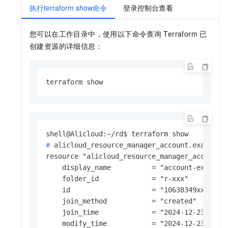
执行terraform show命令
登录控制台查看
您可以在工作目录中，使用以下命令查询
Terraform
已
创建资源的详细信息：
terraform show
# 
alicloud_resource_manager_account.example:
resource "alicloud_resource_manager_account" 
    display_name          = "account-example-
    folder_id             = "r-xxx"

    id                    = "10638349xxx"

    join_method           = "created"

    join_time             = "2024-12-23T06:44
    modify_time           = "2024-12-23T06:44