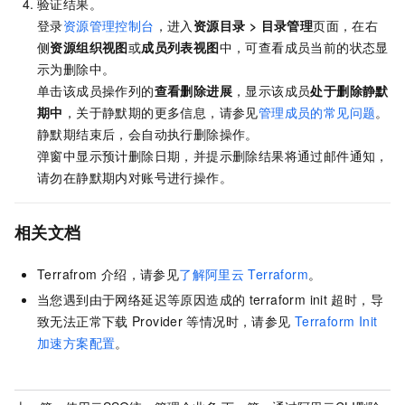
验证结果。
登录
资源管理控制台
，进入
资源目录
>
目录管理
页面，在右
侧
资源组织视图
或
成员列表视图
中，可查看成员当前的状态显
示为删除中。
单击该成员操作列的
查看删除进展
，显示该成员
处于删除静默
期中
，关于静默期的更多信息，请参见
管理成员的常见问题
。
静默期结束后，会自动执行删除操作。
弹窗中显示预计删除日期，并提示删除结果将通过邮件通知，
请勿在静默期内对账号进行操作。
相关文档
Terrafrom
介绍，请参见
了解阿里云
Terraform
。
当您遇到由于网络延迟等原因造成的
terraform init
超时，导
致无法正常下载
Provider
等情况时，请参见
Terraform Init
加速方案配置
。