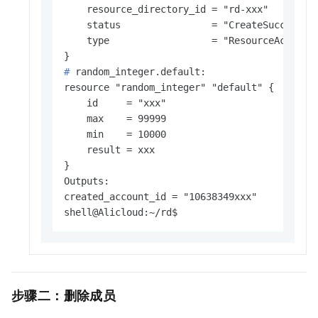
    resource_directory_id = "rd-xxx"

    status                = "CreateSuccess"

    type                  = "ResourceAccount"
# 
random_integer.default:
resource "random_integer" "default" {

    id     = "xxx"

    max    = 99999

    min    = 10000

    result = xxx

}

Outputs:

created_account_id = "10638349xxx"

shell@Alicloud:~/rd$
步骤二：删除成员